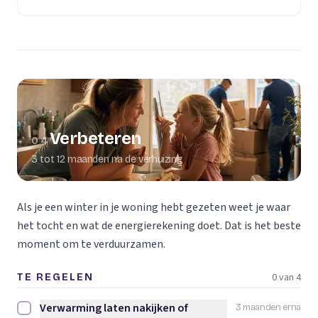
Verbeteren
04
3 tot 12 maanden na de verhuizing
Als je een winter in je woning hebt gezeten weet je waar
het tocht en wat de energierekening doet. Dat is het beste
moment om te verduurzamen.
0 van 4
TE REGELEN
Verwarming laten nakijken of
3 maanden erna
Verwarming laten nakijken of vervangen afvinken