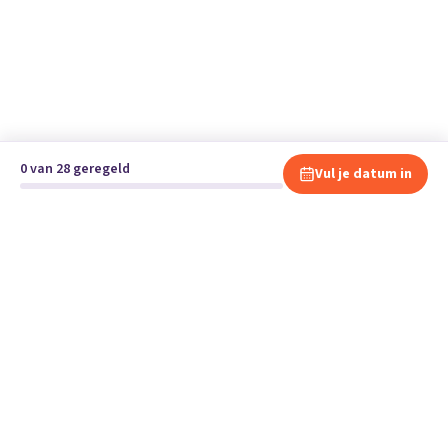
0 van 28 geregeld
Vul je datum in
Klaar om te verhuizen?
Vergelijk gratis en vrijblijvend verhuisbedrijven en andere
specialisten bij jou in de buurt.
Start je verhuizing