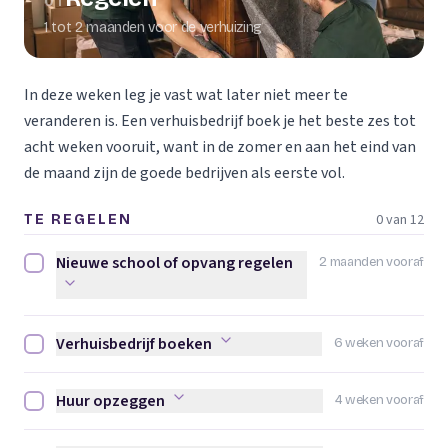
01
1 tot 2 maanden voor de verhuizing
In deze weken leg je vast wat later niet meer te
veranderen is. Een verhuisbedrijf boek je het beste zes tot
acht weken vooruit, want in de zomer en aan het eind van
de maand zijn de goede bedrijven als eerste vol.
0 van 12
TE REGELEN
Nieuwe school of opvang regelen
2 maanden vooraf
Nieuwe school of opvang regelen afvinken
Verhuisbedrijf boeken
6 weken vooraf
Verhuisbedrijf boeken afvinken
Huur opzeggen
4 weken vooraf
Huur opzeggen afvinken