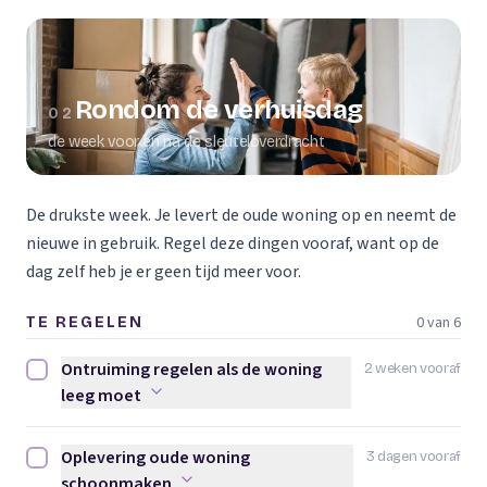
Rondom de verhuisdag
02
de week voor en na de sleuteloverdracht
De drukste week. Je levert de oude woning op en neemt de
nieuwe in gebruik. Regel deze dingen vooraf, want op de
dag zelf heb je er geen tijd meer voor.
0 van 6
TE REGELEN
Ontruiming regelen als de woning
2 weken vooraf
Ontruiming regelen als de woning leeg moet afvinken
leeg moet
Oplevering oude woning
3 dagen vooraf
Oplevering oude woning schoonmaken afvinken
schoonmaken