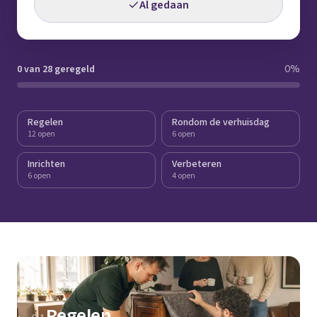
Al gedaan
0 van 28 geregeld
0
%
Regelen
Rondom de verhuisdag
12 open
6 open
Inrichten
Verbeteren
6 open
4 open
Regelen