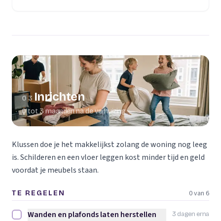
(opent in een nieuw tabblad)
Inrichten
03
0 tot 3 maanden na de verhuizing
Klussen doe je het makkelijkst zolang de woning nog leeg
is. Schilderen en een vloer leggen kost minder tijd en geld
voordat je meubels staan.
0 van 6
TE REGELEN
Wanden en plafonds laten herstellen
3 dagen erna
Wanden en plafonds laten herstellen afvinken