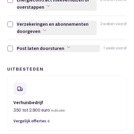
Energiecontract meeverhuizen of
Energiecontract meeverhuizen of overstappen afvinken
overstappen
Verzekeringen en abonnementen
2 weken vooraf
Verzekeringen en abonnementen doorgeven afvinken
doorgeven
Post laten doorsturen
1 week vooraf
Post laten doorsturen afvinken
UITBESTEDEN
Verhuisbedrijf
350 tot 2.800 euro
indicatie
Vergelijk offertes
(opent in een nieuw tabblad)