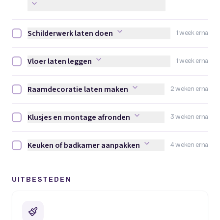
Schilderwerk laten doen
1 week erna
Schilderwerk laten doen afvinken
Vloer laten leggen
1 week erna
Vloer laten leggen afvinken
Raamdecoratie laten maken
2 weken erna
Raamdecoratie laten maken afvinken
Klusjes en montage afronden
3 weken erna
Klusjes en montage afronden afvinken
Keuken of badkamer aanpakken
4 weken erna
Keuken of badkamer aanpakken afvinken
UITBESTEDEN