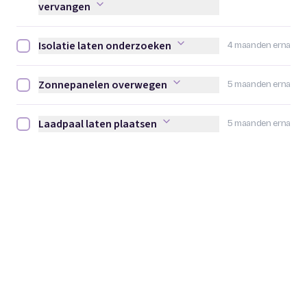
vervangen
Isolatie laten onderzoeken
4 maanden erna
Isolatie laten onderzoeken afvinken
Zonnepanelen overwegen
5 maanden erna
Zonnepanelen overwegen afvinken
Laadpaal laten plaatsen
5 maanden erna
Laadpaal laten plaatsen afvinken