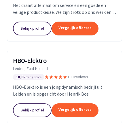
Het draait allemaal om service en een goede en
veilige productkeuze. We zijn trots op ons werk en
we gaan bij u thuis of op kantoor niet anders te werk
dan bij onszelf. We vinden ons werk belangrijk,...
Vergelijk offertes
Bekijk profiel
HBO-Elektro
Leiden, Zuid-Holland
10,0
100 reviews
Moving Score
HBO-Elektro is een jong dynamisch bedrijf uit
Leiden en is opgericht door Henrik Bos.
Vergelijk offertes
Bekijk profiel