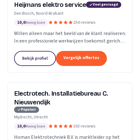
Heijmans elektro service
Veel gevraagd
Den Bosch, Noord-Brabant
10,0
254 reviews
Moving Score
Willen alleen maar het beeld van de klant realiseren.
In een professionele werkwijzen toekomst gericht.
Zodat we voorbereid zijn op de beeld van de
toekomst.
Vergelijk offertes
Bekijk profiel
Electrotech. Installatiebureau C.
Nieuwendijk
Populair
Mijdrecht, Utrecht
10,0
163 reviews
Moving Score
Homan Elektrotechniek B.V. is marktleider op het