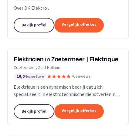
Over DK Elektro .
Vergelijk offertes
Bekijk profiel
Elektricien in Zoetermeer | Elektrique
Zoetermeer, Zuid-Holland
10,0
70 reviews
Moving Score
Elektrique is een dynamisch bedrijf dat zich
specialiseert in elektrotechnische dienstverlening.
Met een sterke focus op kwaliteit en
klanttevredenheid, streven we ernaar om elke klus,
Vergelijk offertes
Bekijk profiel
groot of...