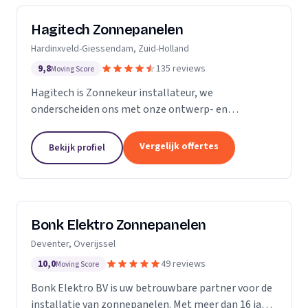
Hagitech Zonnepanelen
Hardinxveld-Giessendam, Zuid-Holland
9,8
135 reviews
Moving Score
Hagitech is Zonnekeur installateur, we
onderscheiden ons met onze ontwerp- en
systeemkennis, bouwkundige kennis van daken,
degelijke en nette montage, en ruime ervaring met
Vergelijk offertes
Bekijk profiel
BIPV (indak) systemen. Wij...
Bonk Elektro Zonnepanelen
Deventer, Overijssel
10,0
49 reviews
Moving Score
Bonk Elektro BV is uw betrouwbare partner voor de
installatie van zonnepanelen. Met meer dan 16 jaar