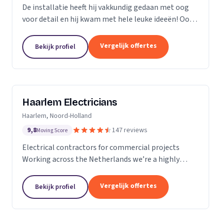
De installatie heeft hij vakkundig gedaan met oog
voor detail en hij kwam met hele leuke ideeën! Ook
heeft hij ons... goed op de hoogte gehouden van de
levertijden en we konden erg snel met hem...
Vergelijk offertes
Bekijk profiel
Haarlem Electricians
Haarlem, Noord-Holland
9,8
147 reviews
Moving Score
Electrical contractors for commercial projects
Working across the Netherlands we’re a highly
professional team who excel in the design,
installation, repair and maintenance of electrical
Vergelijk offertes
Bekijk profiel
works in...