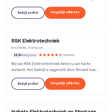
ervaring in de branche, onderscheiden we ons door
vakmanschap, kennis van zaken en persoonlijk en...
Vergelijk offertes
Bekijk profiel
RSK Elektrotechniek
Enschede, Overijssel
10,0
48 reviews
Moving Score
Wij van RSK Elektrotechniek heten u van harte
welkom. Het bedrijf is opgericht door Ronald ilias
beter bekend als Ronald Koda, het bedrijf is
opgericht op 25 juli 2021. Als gecertificeerde
Vergelijk offertes
Bekijk profiel
aannemers...
Habets Elektrotechniek en Montage