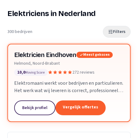
Elektriciens in Nederland
300 bedrijven
Filters
Elektricien Eindhoven
Meest gekozen
Helmond, Noord-Brabant
10,0
272 reviews
Moving Score
Elektromaani werkt voor bedrijven en particulieren.
Het werk wat wij leveren is correct, professioneel
en voldoet aan alle technische eisen. Kleine klussen
of grote projecten zijn geen enkel probleem.
Vergelijk offertes
Bekijk profiel