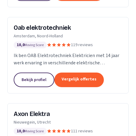
Oab elektrotechniek
Amsterdam, Noord-Holland
10,0
119 reviews
Moving Score
Ik ben OAB Elektrotechniek Elektricien met 14 jaar
werk ervaring in verschillende elektrische
installaties. Zoals keuken installatie, verlichting
groepenkasten noem het maar op bijna alles
Vergelijk offertes
Bekijk profiel
Axon Elektra
Nieuwegein, Utrecht
10,0
111 reviews
Moving Score