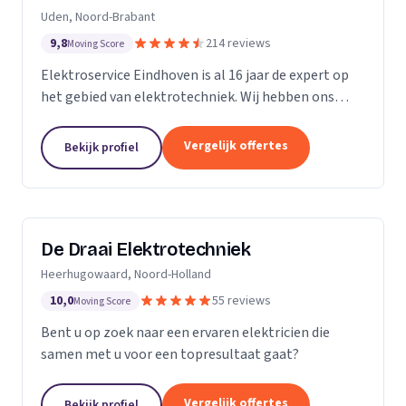
Uden, Noord-Brabant
9,8
214 reviews
Moving Score
Elektroservice Eindhoven is al 16 jaar de expert op
het gebied van elektrotechniek. Wij hebben ons
gespecialiseerd in zonnepanelen, laadpalen en
meterkasten. Wij komen altijd langs om passend
Vergelijk offertes
Bekijk profiel
advies...
De Draai Elektrotechniek
Heerhugowaard, Noord-Holland
10,0
55 reviews
Moving Score
Bent u op zoek naar een ervaren elektricien die
samen met u voor een topresultaat gaat?
Vergelijk offertes
Bekijk profiel