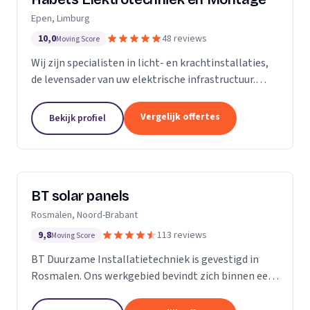
Epen, Limburg
10,0
48 reviews
Moving Score
Wij zijn specialisten in licht- en krachtinstallaties,
de levensader van uw elektrische infrastructuur.
Onze expertise strekt zich uit tot elk kantoor,
fabriek of woonhuis, waar we de basis leggen...
Vergelijk offertes
Bekijk profiel
BT solar panels
Rosmalen, Noord-Brabant
9,8
113 reviews
Moving Score
BT Duurzame Installatietechniek is gevestigd in
Rosmalen. Ons werkgebied bevindt zich binnen een
straal van ongeveer 25 kilometer rondom ‘s-
Hertogenbosch. Deze keuze hebben wij specifiek