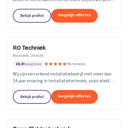
installeren en onderhouden woningen,
bedrijfspanden, horeca zaken, winkelcentra, en nog
Vergelijk offertes
Bekijk profiel
veel meer....
RO Techniek
Woerden, Utrecht
10,0
96 reviews
Moving Score
Wij zijn een erkend installatiebedrijf met meer dan
14 jaar ervaring in Installatietechniek, zoals elektra,
data en telefonie en loodgieterswerkzaamheden.
Vergelijk offertes
Bekijk profiel