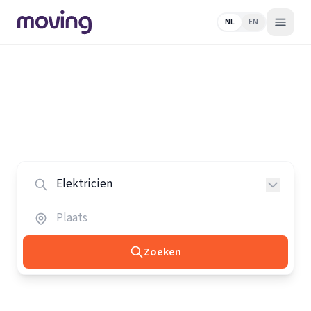
NL
EN
Home
/
Nederland
/
Elektriciens
Alle elektriciens in Nederland
Vergelijk de beste elektriciens in heel Nederland.
Zoeken