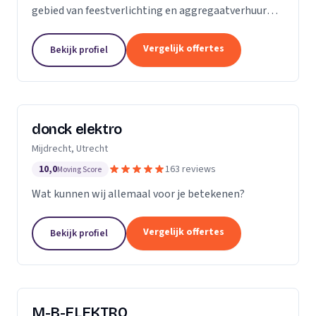
gebied van feestverlichting en aggregaatverhuur
voor evenementen en zorgt voor de complete
energievoorziening van kermissen door heel
Vergelijk offertes
Bekijk profiel
Nederland.
donck elektro
Mijdrecht, Utrecht
10,0
163 reviews
Moving Score
Wat kunnen wij allemaal voor je betekenen?
Vergelijk offertes
Bekijk profiel
M-B-ELEKTRO