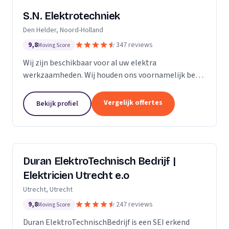
S.N. Elektrotechniek
Den Helder, Noord-Holland
9,8
347 reviews
Moving Score
Wij zijn beschikbaar voor al uw elektra
werkzaamheden. Wij houden ons voornamelijk bezig
met het vervangen en/of uitbreiden van
groepenkastinstallaties & laadpalen.
Vergelijk offertes
Bekijk profiel
Duran ElektroTechnisch Bedrijf |
Elektricien Utrecht e.o
Utrecht, Utrecht
9,8
247 reviews
Moving Score
Duran ElektroTechnischBedrijf is een SEI erkend