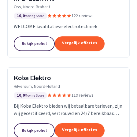
Oss, Noord-Brabant
10,0
122 reviews
Moving Score
WELCOME kwalitatieve electrotechniek
Vergelijk offertes
Bekijk profiel
Koba Elektro
Hilversum, Noord-Holland
10,0
119 reviews
Moving Score
Bij Koba Elektro bieden wij betaalbare tarieven, zijn
wij gecertificeerd, vertrouwd en 24/7 bereikbaar.
Onze snelle respons garandeert dat uw elektrische
problemen snel worden opgelost.
Vergelijk offertes
Bekijk profiel