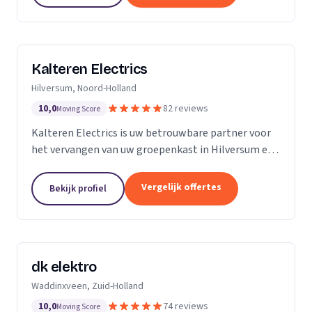
Kalteren Electrics
Hilversum, Noord-Holland
10,0
82 reviews
Moving Score
Kalteren Electrics is uw betrouwbare partner voor
het vervangen van uw groepenkast in Hilversum en
omgeving. Met ruim 10 jaar ervaring en de
benodigde diploma's en certificeringen, sta ik klaar
Vergelijk offertes
Bekijk profiel
om u...
dk elektro
Waddinxveen, Zuid-Holland
10,0
74 reviews
Moving Score