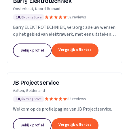
Barry Elektrotechniek
Oosterhout, Noord-Brabant
10,0
92 reviews
Moving Score
Barry ELEKTROTECHNIEK, verzorgt alle uw wensen
op het gebied van elektrawerk, met een uitstekende
service! Particulieren, Verenigingen van Eigenaren,
Scholen en Bedrijven. Groepenkast vernieuwen,...
Vergelijk offertes
Bekijk profiel
JB Projectservice
Aalten, Gelderland
10,0
83 reviews
Moving Score
Welkom op de profielpagina van JB Projectservice.
Vergelijk offertes
Bekijk profiel