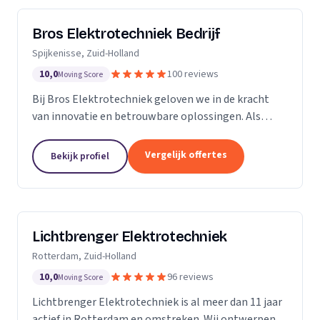
Bros Elektrotechniek Bedrijf
Spijkenisse, Zuid-Holland
10,0
100 reviews
Moving Score
Bij Bros Elektrotechniek geloven we in de kracht
van innovatie en betrouwbare oplossingen. Als
voorloper in de elektrotechnische industrie bieden
we al meer dan 25 jaar hoogwaardige diensten aan
Vergelijk offertes
Bekijk profiel
onze...
Lichtbrenger Elektrotechniek
Rotterdam, Zuid-Holland
10,0
96 reviews
Moving Score
Lichtbrenger Elektrotechniek is al meer dan 11 jaar
actief in Rotterdam en omstreken. Wij ontwerpen