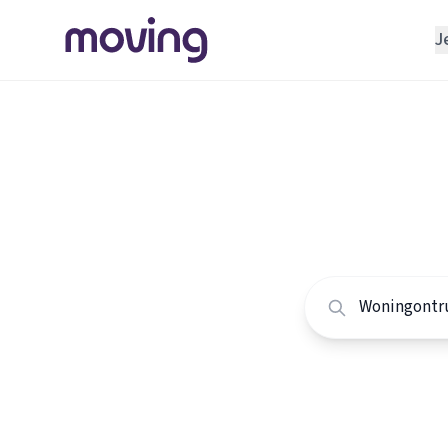
J
REGELEN
Verhuisbedrijf
Home
/
Nederland
/
Opslagruimte
Alle won
INRICHTEN
Schoonmaakbedrijf
Vergelijk de beste
Klusjesman
Loodgieter
Slotenmaker
TOOLS BIJ VERHUIZEN