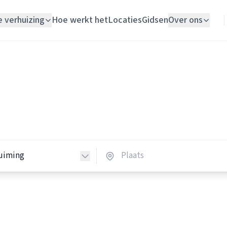
e verhuizing
Hoe werkt het
Locaties
Gidsen
Over ons
Verhuislift
Woningontruimers
Woningontruiming
ingontruimers in Nederlan
Schildersbedrijf
 woningontruimers in heel Nederland.
Vloerlegger
Elektricien