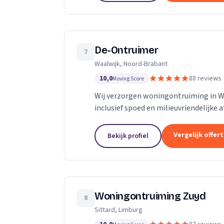
De-Ontruimer
7
Waalwijk, Noord-Brabant
10,0
88 reviews
Moving Score
Wij verzorgen woningontruiming in Waa
inclusief spoed en milieuvriendelijke 
Vergelijk offer
Bekijk profiel
Woningontruiming Zuyd
8
Sittard, Limburg