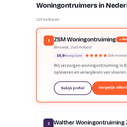
Verhuisplanner
Woningontruimers in Neder
Verhuisdozen berek
218 bedrijven
ZSM Woningontruiming
Me
1
Bleiswijk, Zuid-Holland
10,0
264 review
Moving Score
Wij verzorgen woningontruiming in Bl
opleveren en verwijderen van vloeren
Vergelijk offer
Bekijk profiel
Walther Woningontruiming
2