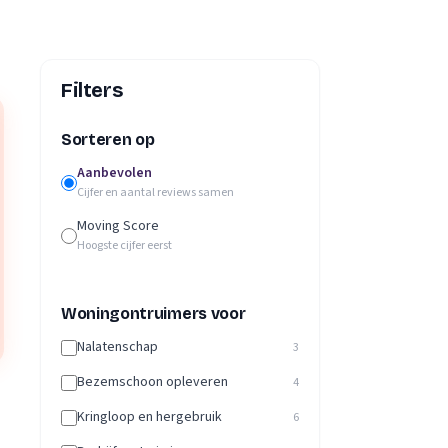
Filters
Sorteren op
Aanbevolen
Cijfer en aantal reviews samen
Moving Score
Hoogste cijfer eerst
Woningontruimers voor
Nalatenschap
3
Bezemschoon opleveren
4
Kringloop en hergebruik
6