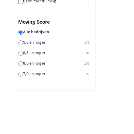
Bedrijfsontruiming
3
Moving Score
Alle bedrijven
9,0 en hoger
175
8,5 en hoger
181
8,0 en hoger
186
7,0 en hoger
192