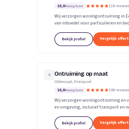
10,0
118 review
Moving Score
Wij verzorgen woningontruiming in Ec
van inboedel voor particulieren en be
Vergelijk offer
Bekijk profiel
Ontruiming op maat
6
Oldenzaal, Overijssel
10,0
108 review
Moving Score
Wij verzorgen woningontruiming en v
en omgeving, inclusief transport en n
Vergelijk offer
Bekijk profiel