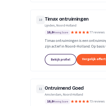
Timax ontruimingen
10
Lijnden, Noord-Holland
10,0
77 reviews
Moving Score
Timax ontruimingen is een ontruimings
zijn actief in Noord-Holland. Op basis
Vergelijk offer
Bekijk profiel
Ontruimend Goed
11
Amsterdam, Noord-Holland
10,0
73 reviews
Moving Score