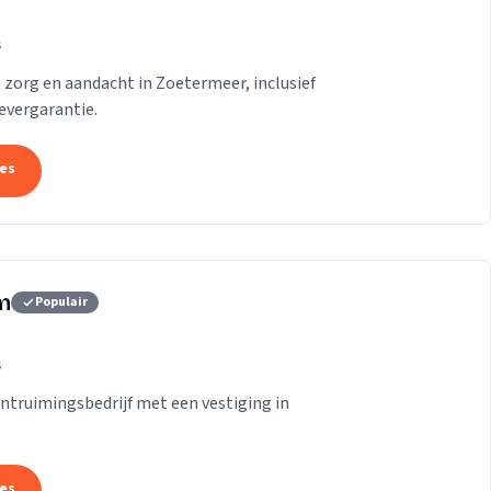
s
zorg en aandacht in Zoetermeer, inclusief
evergarantie.
tes
m
Populair
s
truimingsbedrijf met een vestiging in
tes