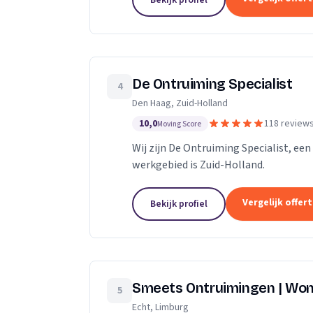
Bekijk profiel
De Ontruiming Specialist
4
Den Haag, Zuid-Holland
10,0
118 review
Moving Score
Wij zijn De Ontruiming Specialist, ee
werkgebied is Zuid-Holland.
Vergelijk offer
Bekijk profiel
Smeets Ontruimingen | Won
5
Echt, Limburg