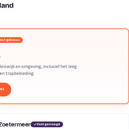
Verhuisvolume berekenen
land
enen
Energie vergelijken
est gekozen
s
eiswijk en omgeving, inclusief het leeg
 en trapbekleding.
tes
 Zoetermeer
Veel gevraagd