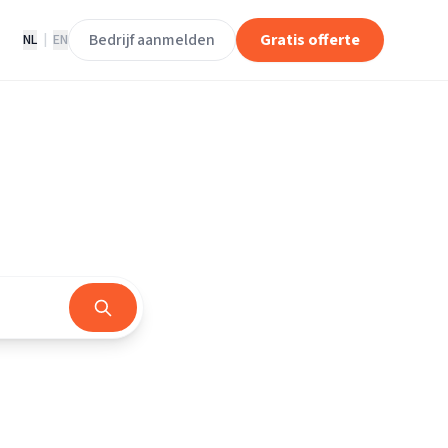
Bedrijf aanmelden
Gratis offerte
NL
|
EN
d