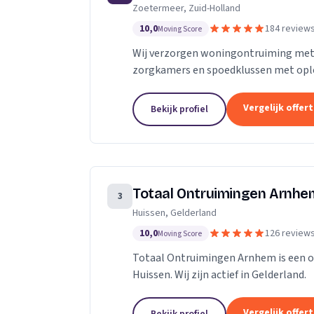
Zoetermeer, Zuid-Holland
10,0
184 review
Moving Score
Wij verzorgen woningontruiming met 
zorgkamers en spoedklussen met opl
Vergelijk offer
Bekijk profiel
Totaal Ontruimingen Arnhe
3
Huissen, Gelderland
10,0
126 review
Moving Score
Totaal Ontruimingen Arnhem is een on
Huissen. Wij zijn actief in Gelderland.
Vergelijk offer