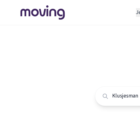
J
REGELEN
Verhuisbedrijf
Home
/
Nederland
/
Opslagruimte
Alle klu
INRICHTEN
Schoonmaakbedrijf
Vergelijk de beste 
Klusjesman
Loodgieter
Slotenmaker
TOOLS BIJ VERHUIZEN