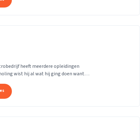
trobedrijf heeft meerdere opleidingen
holing wist hij al wat hij ging doen want
n...
tes