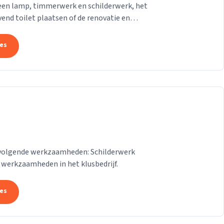
een lamp, timmerwerk en schilderwerk, het
end toilet plaatsen of de renovatie en
...
tes
et volgende werkzaamheden: Schilderwerk
werkzaamheden in het klusbedrijf.
tes