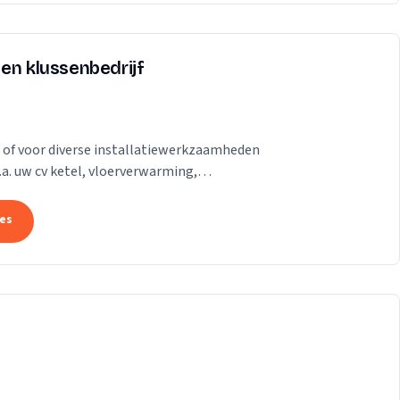
en klussenbedrijf
d of voor diverse installatiewerkzaamheden
.a. uw cv ketel, vloerverwarming,
eisers,...
tes