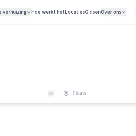
e verhuizing
Hoe werkt het
Locaties
Gidsen
Over ons
Verhuislift
Klusjesmannen
Woningontruiming
sjesmannen in Nederland
Schildersbedrijf
klusjesmannen in heel Nederland.
Vloerlegger
Elektricien