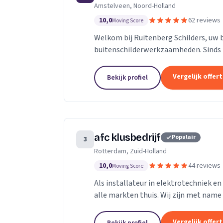
Amstelveen, Noord-Holland
10,0
62 reviews
Moving Score
Welkom bij Ruitenberg Schilders, uw 
buitenschilderwerkzaamheden. Sinds 1
provincie Noord-Holland, met een bijz
Vergelijk offer
Bekijk profiel
afc klusbedrijf
Populair
3
Rotterdam, Zuid-Holland
10,0
44 reviews
Moving Score
Als installateur in elektrotechniek en 
alle markten thuis. Wij zijn met name
Op het gebied van ontwerpen en...
Vergelijk offer