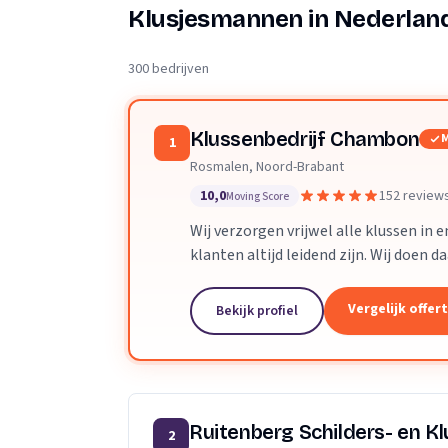
Verhuisplanner
Klusjesmannen in Nederlan
Verhuisdozen berek
300 bedrijven
Klussenbedrijf Chambon
M
1
Rosmalen, Noord-Brabant
10,0
152 review
Moving Score
Wij verzorgen vrijwel alle klussen in
klanten altijd leidend zijn. Wij doen d
Dankzij ons vakmanschap en direct...
Vergelijk offer
Bekijk profiel
Ruitenberg Schilders- en Kl
2