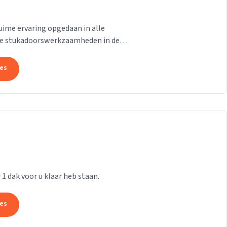
uime ervaring opgedaan in alle
e stukadoorswerkzaamheden in de
.
tes
r 1 dak voor u klaar heb staan.
tes