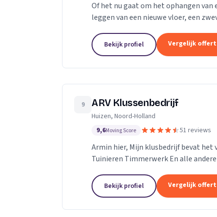
Of het nu gaat om het ophangen van 
leggen van een nieuwe vloer, een zwev
aanleggen van een nieuwe badkamer of
Vergelijk offer
Bekijk profiel
ARV Klussenbedrijf
9
Huizen, Noord-Holland
9,6
51 reviews
Moving Score
Armin hier, Mijn klusbedrijf bevat h
Tuinieren Timmerwerk En alle andere 
Vergelijk offer
Bekijk profiel