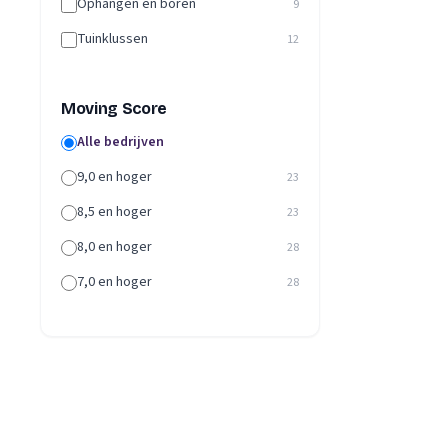
Ophangen en boren
9
Tuinklussen
12
Moving Score
Alle bedrijven
9,0 en hoger
23
8,5 en hoger
23
8,0 en hoger
28
7,0 en hoger
28