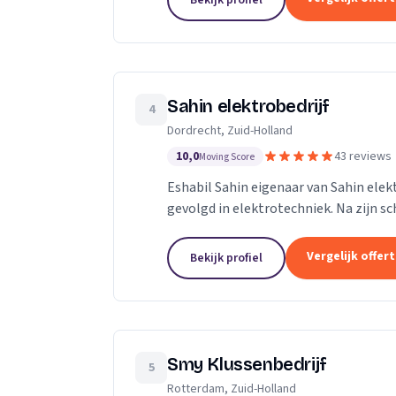
Bekijk profiel
Sahin elektrobedrijf
4
Dordrecht, Zuid-Holland
10,0
43 reviews
Moving Score
Eshabil Sahin eigenaar van Sahin elek
gevolgd in elektrotechniek. Na zijn sc
onder andere zijn opa, vader en oom zij
Vergelijk offer
Bekijk profiel
Smy Klussenbedrijf
5
Rotterdam, Zuid-Holland