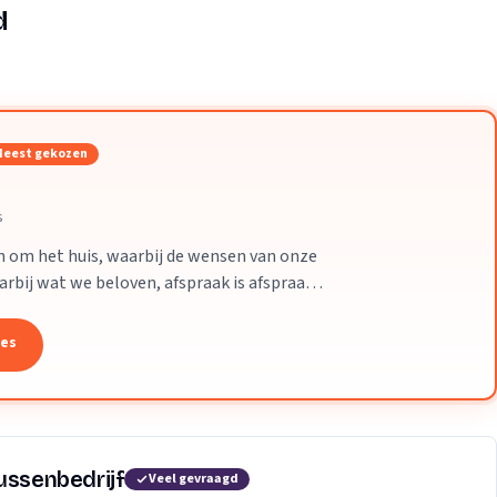
Verhuisvolume berekenen
d
enen
Energie vergelijken
eest gekozen
s
 en om het huis, waarbij de wensen van onze
aarbij wat we beloven, afspraak is afspraak.
tes
ussenbedrijf
Veel gevraagd