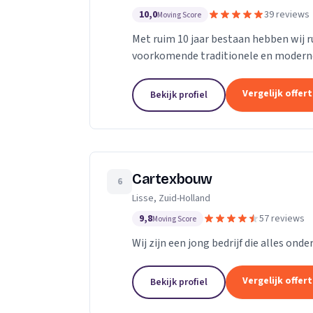
10,0
39 reviews
Moving Score
Met ruim 10 jaar bestaan hebben wij r
voorkomende traditionele en modern
particuliere en zakelijke bouwbranche
Vergelijk offer
Bekijk profiel
Cartexbouw
6
Lisse, Zuid-Holland
9,8
57 reviews
Moving Score
Wij zijn een jong bedrijf die alles onde
Vergelijk offer
Bekijk profiel