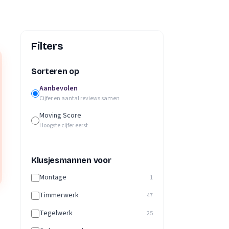
Filters
Sorteren op
Aanbevolen
Cijfer en aantal reviews samen
Moving Score
Hoogste cijfer eerst
Klusjesmannen voor
Montage
1
Timmerwerk
47
Tegelwerk
25