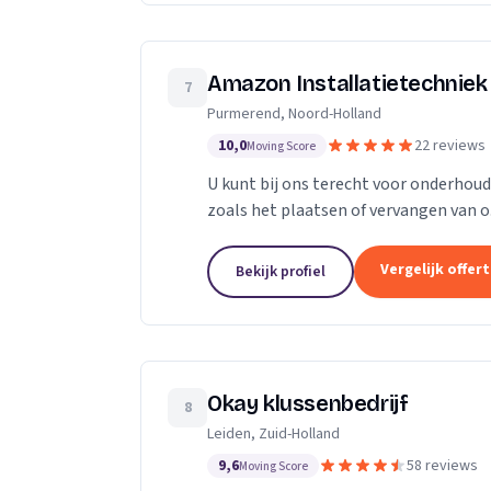
Amazon Installatietechniek 
7
Purmerend, Noord-Holland
10,0
22 reviews
Moving Score
U kunt bij ons terecht voor onderhou
zoals het plaatsen of vervangen van o
radiatoren, convectoren, leidingwerk, g
Vergelijk offer
Bekijk profiel
Okay klussenbedrijf
8
Leiden, Zuid-Holland
9,6
58 reviews
Moving Score