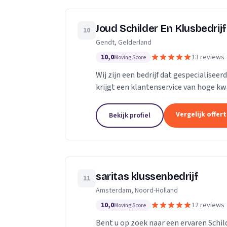
Joud Schilder En Klusbedrijf
10
Gendt, Gelderland
10,0
13 reviews
Moving Score
Wij zijn een bedrijf dat gespecialiseer
krijgt een klantenservice van hoge kwa
van topmerken om de hoogst...
Vergelijk offer
Bekijk profiel
saritas klussenbedrijf
11
Amsterdam, Noord-Holland
10,0
12 reviews
Moving Score
Bent u op zoek naar een ervaren Schil