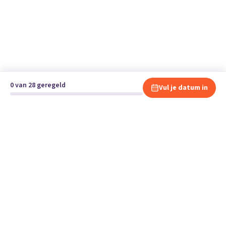
0 van 28 geregeld
Vul je datum in
Klaar om te verhuizen?
Vergelijk gratis en vrijblijvend verhuisbedrijven en andere
specialisten bij jou in de buurt.
Start je verhuizing