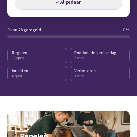
Al gedaan
0 van 28 geregeld
0
%
Regelen
Rondom de verhuisdag
12 open
6 open
Inrichten
Verbeteren
6 open
4 open
Regelen