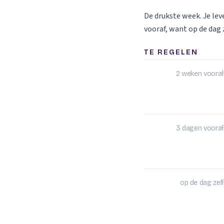
De drukste week. Je le
vooraf, want op de dag z
TE REGELEN
2 weken vooraf
3 dagen vooraf
op de dag zelf