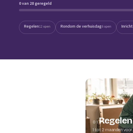
0 van 28 geregeld
Verhuisplanner
Verhuisdozen berek
Regelen
Rondom de verhuisdag
Inrich
12 open
6 open
Regelen
01
1 tot 2 maanden voor 