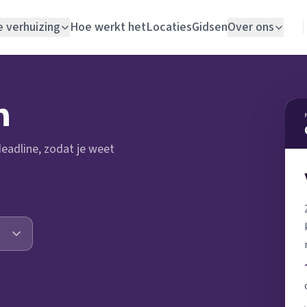
e verhuizing
Hoe werkt het
Locaties
Gidsen
Over ons
Verhuislift
n
Woningontruiming
 deadline, zodat je weet
Schildersbedrijf
Vloerlegger
Elektricien