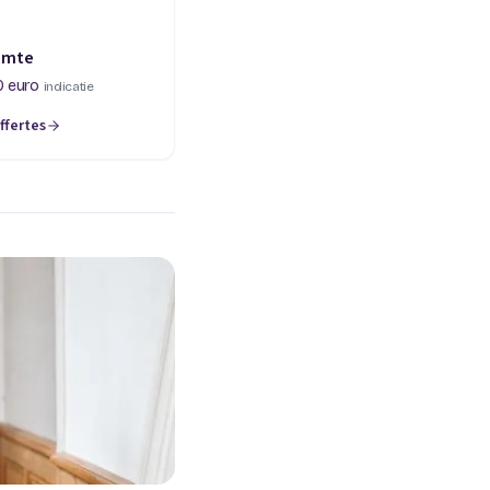
imte
0 euro
indicatie
ffertes
een nieuw tabblad)