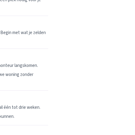
 Begin met wat je zelden
 monteur langskomen.
uwe woning zonder
l één tot drie weken.
 kunnen.