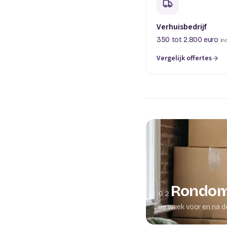
Verhuisbedrijf
350 tot 2.800 euro
in
Vergelijk offertes
(opent in een nieuw t
Rondom
02
de week voor en na d