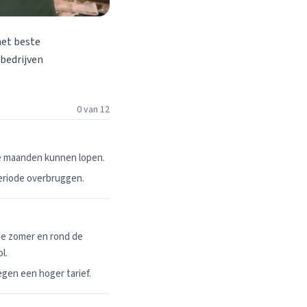
het beste
 bedrijven
0 van 12
ie maanden kunnen lopen.
periode overbruggen.
de zomer en rond de
l.
egen een hoger tarief.