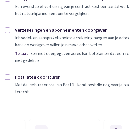
Energiecontract meeverhuizen of overstappen afvinken
Een overstap of verhuizing van je contract kost een aantal werk
het natuurlijke moment om te vergelijken.
Verzekeringen en abonnementen doorgeven
Verzekeringen en abonnementen doorgeven afvinken
Inboedel- en aansprakelijkheidsverzekering hangen aan je adres
bank en werkgever willen je nieuwe adres weten.
Te laat:
Een niet doorgegeven adres kan betekenen dat een sc
niet gedekt is.
Post laten doorsturen
Post laten doorsturen afvinken
Met de verhuisservice van PostNL komt post die nog naar je oude
terecht.