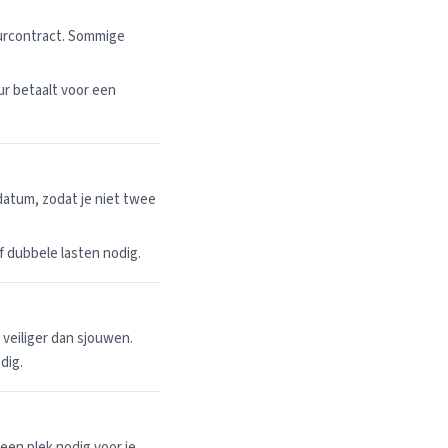
uurcontract. Sommige
r betaalt voor een
datum, zodat je niet twee
 of dubbele lasten nodig.
n veiliger dan sjouwen.
dig.
een plek nodig voor je