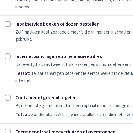
inboedel.
Inpakservice boeken of dozen bestellen
Inpakservice boeken of dozen bestellen afvinken
Zelf inpakken kost gemiddeld meer tijd dan mensen inschatten.
gebruikt.
Internet aanvragen voor je nieuwe adres
Internet aanvragen voor je nieuwe adres afvinken
De levertijd is vaak twee tot vier weken, en soms moet er een
Te laat:
Te laat aanvragen betekent je eerste weken in de nie
internet.
Container of grofvuil regelen
Container of grofvuil regelen afvinken
Bij de meeste gemeenten duurt een ophaalafspraak voor grofvui
Te laat:
Zonder afspraak blijf je met spullen zitten die niet mee
Energiecontract meeverhuizen of overstappen