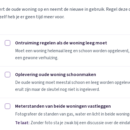
vert de oude woning op en neemt de nieuwe in gebruik. Regel deze
elf heb je er geen tijd meer voor.
Ontruiming regelen als de woning leeg moet
Ontruiming regelen als de woning leeg moet afvinken
Moet een woning helemaal leeg en schoon worden opgeleverd, 
een gewone verhuizing.
Oplevering oude woning schoonmaken
Oplevering oude woning schoonmaken afvinken
De oude woning moet meestal schoon en leeg worden opgeleverd
eruit zijn maar de sleutel nog niet is ingeleverd.
Meterstanden van beide woningen vastleggen
Meterstanden van beide woningen vastleggen afvinken
Fotografeer de standen van gas, water en licht in beide woninge
Te laat:
Zonder foto sta je zwak bij een discussie over de einda