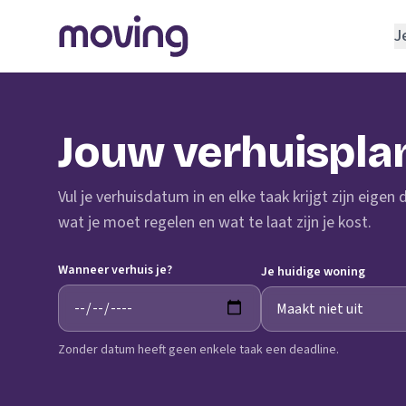
J
REGELEN
Verhuisbedrijf
Jouw verhuispla
Opslagruimte
INRICHTEN
Vul je verhuisdatum in en elke taak krijgt zijn eigen
Schoonmaakbedrijf
wat je moet regelen en wat te laat zijn je kost.
Klusjesman
Wanneer verhuis je?
Loodgieter
Je huidige woning
Slotenmaker
Zonder datum heeft geen enkele taak een deadline.
TOOLS BIJ VERHUIZEN