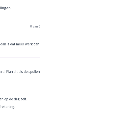
 dingen
0 van 6
dan is dat meer werk dan
. Plan dit als de spullen
n op de dag zelf.
frekening.