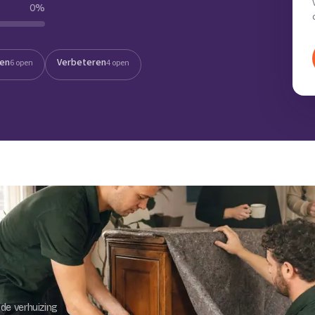
0
%
Verhuisvolume berekenen
enen
Energie vergelijken
ten
Verbeteren
6 open
4 open
de verhuizing