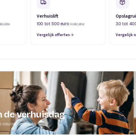
Verhuislift
Opslagru
100 tot 500 euro
30 tot 40
dicatie
indicatie
Vergelijk offertes
Vergelijk o
abblad)
(opent in een nieuw tabblad)
(opent in 
 de verhuisdag
e sleuteloverdracht