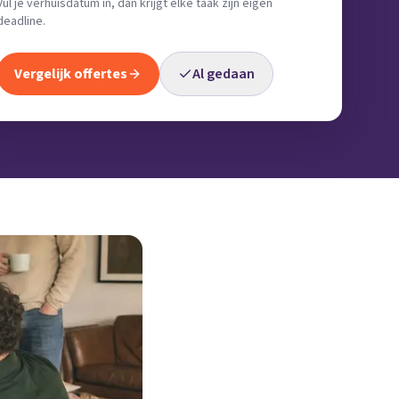
Vul je verhuisdatum in, dan krijgt elke taak zijn eigen
deadline.
Vergelijk offertes
Al gedaan