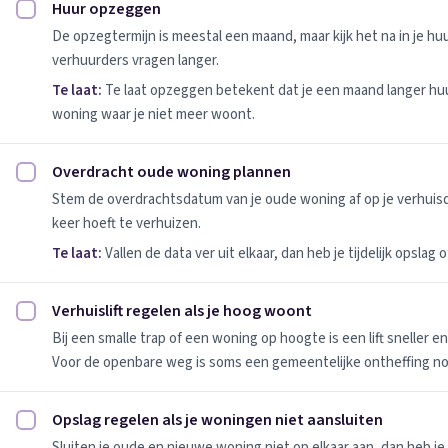
Huur opzeggen
Huur opzeggen afvinken
De opzegtermijn is meestal een maand, maar kijk het na in je h
verhuurders vragen langer.
Te laat:
Te laat opzeggen betekent dat je een maand langer huu
woning waar je niet meer woont.
Overdracht oude woning plannen
Overdracht oude woning plannen afvinken
Stem de overdrachtsdatum van je oude woning af op je verhuis
keer hoeft te verhuizen.
Te laat:
Vallen de data ver uit elkaar, dan heb je tijdelijk opslag
Verhuislift regelen als je hoog woont
Verhuislift regelen als je hoog woont afvinken
Bij een smalle trap of een woning op hoogte is een lift sneller e
Voor de openbare weg is soms een gemeentelijke ontheffing no
Opslag regelen als je woningen niet aansluiten
Opslag regelen als je woningen niet aansluiten afvinken
Sluiten je oude en nieuwe woning niet op elkaar aan, dan heb je 