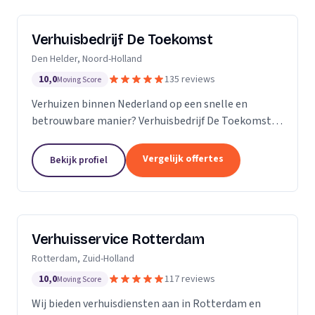
Verhuisbedrijf De Toekomst
Den Helder, Noord-Holland
10,0
135 reviews
Moving Score
Verhuizen binnen Nederland op een snelle en
betrouwbare manier? Verhuisbedrijf De Toekomst
zorgt ervoor dat uw spullen op veilige wijze verhuisd
worden naar de nieuwe locatie. En dat 24/7! Want of
Vergelijk offertes
Bekijk profiel
u...
Verhuisservice Rotterdam
Rotterdam, Zuid-Holland
10,0
117 reviews
Moving Score
Wij bieden verhuisdiensten aan in Rotterdam en