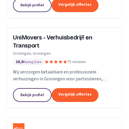
van de KvK. Door de toename van opdrachtgevers
Vergelijk offertes
Bekijk profiel
hebben wij...
UniMovers - Verhuisbedrijf en
Transport
Groningen, Groningen
10,0
75 reviews
Moving Score
Wij verzorgen betaalbare en professionele
verhuizingen in Groningen voor particulieren,
studenten en bedrijven met volledige service.
Vergelijk offertes
Bekijk profiel