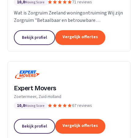
10,0
71 reviews
Moving Score
Wat is Zorgruim Zeeland woningontruiming Wij zijn
Zorgruim "Betaalbaar en betrouwbare
professionals in woningontruiming, schoonmaak en
kleine verhuizingen.” Onze Kwaliteit is namelijk zo
Vergelijk offertes
Bekijk profiel
ongelofelijk...
Expert Movers
Zoetermeer, Zuid-Holland
10,0
67 reviews
Moving Score
Vergelijk offertes
Bekijk profiel