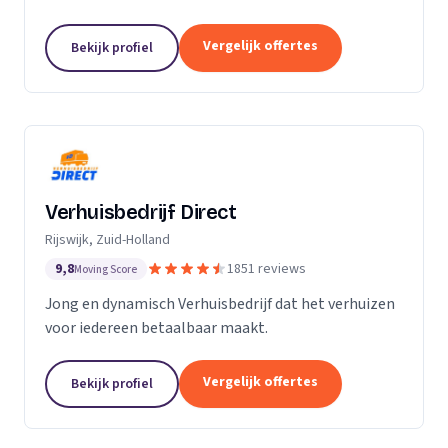
Particuliere verhuizingen, bedrijfsverhuizingen,
opslag van inboedel, de- en montageservice,...
Vergelijk offertes
Bekijk profiel
Verhuisbedrijf Direct
Rijswijk, Zuid-Holland
9,8
1851 reviews
Moving Score
Jong en dynamisch Verhuisbedrijf dat het verhuizen
voor iedereen betaalbaar maakt.
Vergelijk offertes
Bekijk profiel