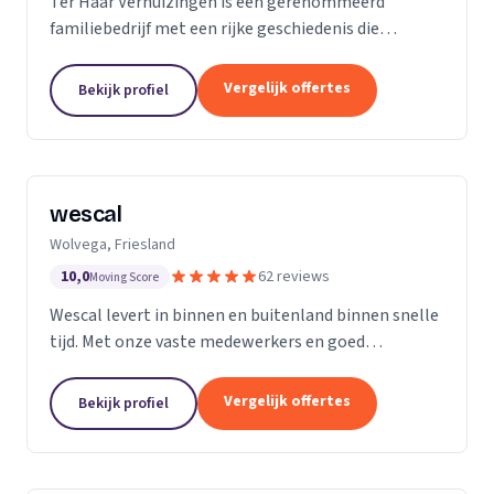
Ter Haar Verhuizingen is een gerenommeerd
familiebedrijf met een rijke geschiedenis die
teruggaat tot vier generaties. Wij zijn
gespecialiseerd in het bieden van naadloze en
Vergelijk offertes
Bekijk profiel
zorgeloze verhuisdiensten...
wescal
Wolvega, Friesland
10,0
62 reviews
Moving Score
Wescal levert in binnen en buitenland binnen snelle
tijd. Met onze vaste medewerkers en goed
wagenpark rijden wij naar onze klanten. Wij komen
na wat we beloven. Door goede
Vergelijk offertes
Bekijk profiel
kwaliteitsvoertuigen te...