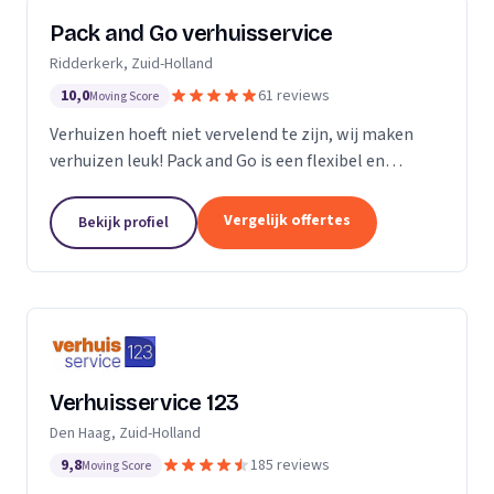
Pack and Go verhuisservice
Ridderkerk, Zuid-Holland
10,0
61 reviews
Moving Score
Verhuizen hoeft niet vervelend te zijn, wij maken
verhuizen leuk! Pack and Go is een flexibel en
servicegericht familiebedrijf waar u terecht kan voor
al uw verhuizingen. Met ons team van...
Vergelijk offertes
Bekijk profiel
Verhuisservice 123
Den Haag, Zuid-Holland
9,8
185 reviews
Moving Score