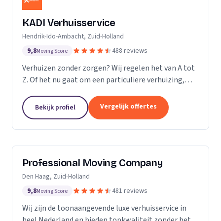
KADI Verhuisservice
Hendrik-Ido-Ambacht, Zuid-Holland
9,8
488 reviews
Moving Score
Verhuizen zonder zorgen? Wij regelen het van A tot
Z. Of het nu gaat om een particuliere verhuizing,
zakelijke verhuisopdracht of ontruiming: wij werken
snel, zorgvuldig en betrouwbaar. Van inpakken en
Vergelijk offertes
Bekijk profiel
monteren tot transport en tijdelijke opslag — u
kunt op ons rekenen. Met onze professionele
aanpak en uitstekende klantbeoordelingen zorgen
wij voor een soepele verhuizing zonder stress.
Professional Moving Company
Den Haag, Zuid-Holland
9,8
481 reviews
Moving Score
Wij zijn de toonaangevende luxe verhuisservice in
heel Nederland en bieden topkwaliteit zonder het