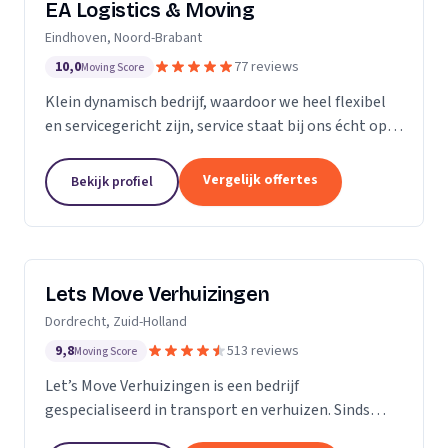
EA Logistics & Moving
Eindhoven, Noord-Brabant
10,0
77 reviews
Moving Score
Klein dynamisch bedrijf, waardoor we heel flexibel
en servicegericht zijn, service staat bij ons écht op
nummer één.
Vergelijk offertes
Bekijk profiel
Lets Move Verhuizingen
Dordrecht, Zuid-Holland
9,8
513 reviews
Moving Score
Let’s Move Verhuizingen is een bedrijf
gespecialiseerd in transport en verhuizen. Sinds
2015 zijn wij geregistreerd in het handelsregister