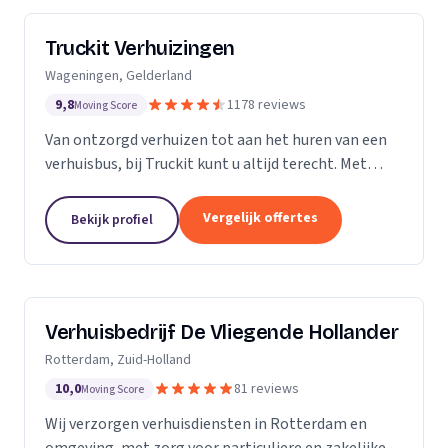
Truckit Verhuizingen
Wageningen, Gelderland
9,8
1178 reviews
Moving Score
Van ontzorgd verhuizen tot aan het huren van een
verhuisbus, bij Truckit kunt u altijd terecht. Met
onze formule hebben wij al duizenden tevreden
klanten geholpen door heel Nederland.
Vergelijk offertes
Bekijk profiel
Verhuisbedrijf De Vliegende Hollander
Rotterdam, Zuid-Holland
10,0
81 reviews
Moving Score
Wij verzorgen verhuisdiensten in Rotterdam en
omgeving, met zorg voor particuliere en zakelijke