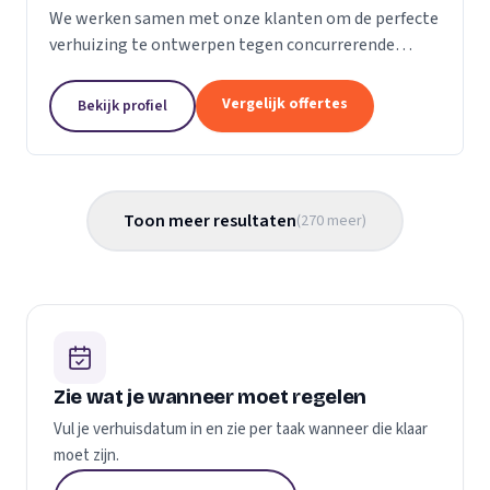
We werken samen met onze klanten om de perfecte
verhuizing te ontwerpen tegen concurrerende
prijzen en met de beste verhuismaterialen. We
weten dat verhuizen een stressvol proces kan zijn.
Vergelijk offertes
Bekijk profiel
Daarom...
Toon meer resultaten
(
270
meer
)
Zie wat je wanneer moet regelen
Vul je verhuisdatum in en zie per taak wanneer die klaar
moet zijn.