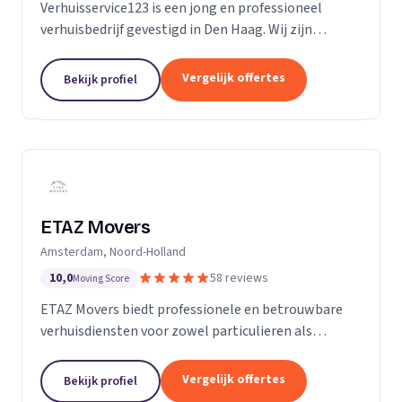
Verhuisservice123 is een jong en professioneel
verhuisbedrijf gevestigd in Den Haag. Wij zijn
gespecialiseerd in particuliere verhuizingen en
bieden een complete en zorgeloze verhuisservice.
Vergelijk offertes
Bekijk profiel
Met een ervaren team werken wij efficiënt,
zorgvuldig en tegen transparante uurtarieven.
Klanttevredenheid, duidelijke communicatie en
betrouwbaarheid staan bij ons centraal.
ETAZ Movers
Amsterdam, Noord-Holland
10,0
58 reviews
Moving Score
ETAZ Movers biedt professionele en betrouwbare
verhuisdiensten voor zowel particulieren als
bedrijven. Wij combineren ervaring met een
persoonlijke aanpak, zodat elke verhuizing efficiënt
Vergelijk offertes
Bekijk profiel
en zonder stress verloopt. Ons team werkt