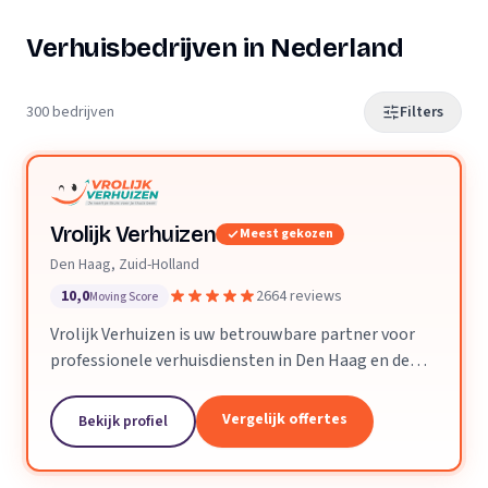
Verhuisbedrijven in Nederland
300 bedrijven
Filters
Vrolijk Verhuizen
Meest gekozen
Den Haag, Zuid-Holland
10,0
2664 reviews
Moving Score
Vrolijk Verhuizen is uw betrouwbare partner voor
professionele verhuisdiensten in Den Haag en de
hele provincie Zuid-Holland. Met jarenlange
ervaring en een toegewijd team zorgen wij ervoor
Vergelijk offertes
Bekijk profiel
dat uw verhuizing soepel en zorgeloos verloopt.