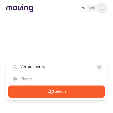
NL
EN
Home
/
Nederland
/
Verhuisbedrijven
Alle verhuisbedrijven in Nederland
Vergelijk de beste verhuisbedrijven in heel Nederland.
Zoeken