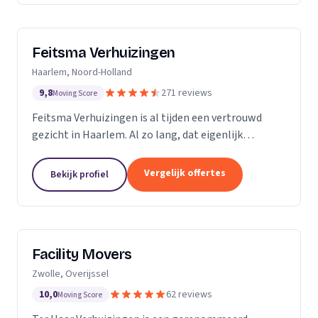
Feitsma Verhuizingen
Haarlem, Noord-Holland
9,8
271 reviews
Moving Score
Feitsma Verhuizingen is al tijden een vertrouwd
gezicht in Haarlem. Al zo lang, dat eigenlijk
niemand precies meer weet wanneer opa Feitsma
ooit begonnen is met verhuizen. De eerste
Vergelijk offertes
Bekijk profiel
advertenties van...
Facility Movers
Zwolle, Overijssel
10,0
62 reviews
Moving Score