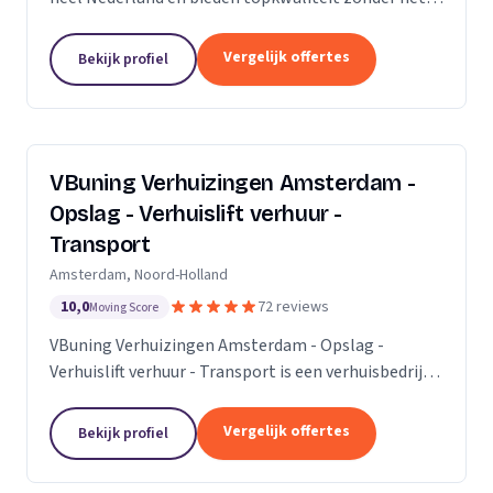
premium prijskaartje. Onze missie is om het
verhuisproces te transformeren in een naadloze en...
Vergelijk offertes
Bekijk profiel
VBuning Verhuizingen Amsterdam -
Opslag - Verhuislift verhuur -
Transport
Amsterdam, Noord-Holland
10,0
72 reviews
Moving Score
VBuning Verhuizingen Amsterdam - Opslag -
Verhuislift verhuur - Transport is een verhuisbedrijf
met een vestiging in Amsterdam.
Vergelijk offertes
Bekijk profiel