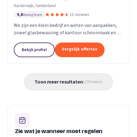
Harderwijk, Gelderland
9,8
22 reviews
Moving Score
We zijn een klein bedrijf en weten van aanpakken,
zowel glasbewassing of kantoor schoonmaak en
hotel schoonmaak of scholen, en allerlei andere
bedrijven waar schoon gemaakt moet worden is
Vergelijk offertes
Bekijk profiel
voor ons...
Toon meer resultaten
(
270
meer
)
Zie wat je wanneer moet regelen