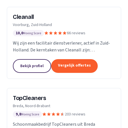
Cleanall
Voorburg, Zuid-Holland
10,0
66 reviews
Moving Score
Wij zijn een facilitair dienstverlener, actief in Zuid-
Holland. De kerntaken van Cleanall zijn:
schoonmaak, vloeronderhoud en glasbewassing die
wij aanbieden in particulieren en zakelijke
Vergelijk offertes
Bekijk profiel
omgevingen....
TopCleaners
Breda, Noord-Brabant
9,8
203 reviews
Moving Score
Schoonmaakbedrijf TopCleaners uit Breda