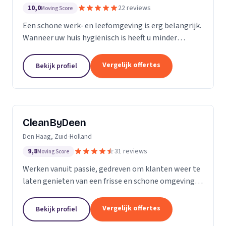
10,0
22 reviews
Moving Score
Een schone werk- en leefomgeving is erg belangrijk.
Wanneer uw huis hygiënisch is heeft u minder
gezondheidsrisico’s. Daarnaast maakt het natuurlijk
een goede indruk op anderen, als uw bedrijfspand...
Vergelijk offertes
Bekijk profiel
CleanByDeen
Den Haag, Zuid-Holland
9,8
31 reviews
Moving Score
Werken vanuit passie, gedreven om klanten weer te
laten genieten van een frisse en schone omgeving.
Uw interieur 100% bacterie, geur en VLEKVRIJ!
Beleef het weer als nieuw! Het bedrijf voor uw...
Vergelijk offertes
Bekijk profiel