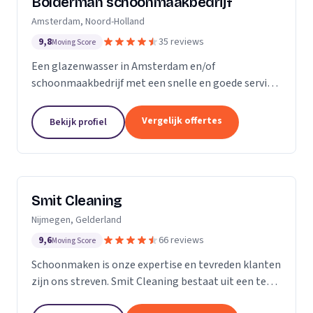
Bolderman schoonmaakbedrijf
Amsterdam, Noord-Holland
9,8
35 reviews
Moving Score
Een glazenwasser in Amsterdam en/of
schoonmaakbedrijf met een snelle en goede service
gezocht? Onze vakbekwame glazenwassers en
schoonmaakmedewerkers zijn actief in héél
Vergelijk offertes
Bekijk profiel
Amsterdam en ontzorgen u met...
Smit Cleaning
Nijmegen, Gelderland
9,6
66 reviews
Moving Score
Schoonmaken is onze expertise en tevreden klanten
zijn ons streven. Smit Cleaning bestaat uit een team
van vakmensen met uitgebreide ervaring in het