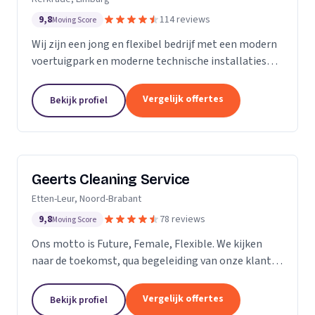
9,8
114 reviews
Moving Score
Wij zijn een jong en flexibel bedrijf met een modern
voertuigpark en moderne technische installaties
t.b.v. de glasbewassing en schoonmaak. Wij werken
zowel voor Particulier als zakelijke klanten....
Vergelijk offertes
Bekijk profiel
Geerts Cleaning Service
Etten-Leur, Noord-Brabant
9,8
78 reviews
Moving Score
Ons motto is Future, Female, Flexible. We kijken
naar de toekomst, qua begeleiding van onze klanten
en duurzaamheid van onze producten. Als twee
vrouwelijke ondernemers behandelen wij ons
Vergelijk offertes
Bekijk profiel
personeel...