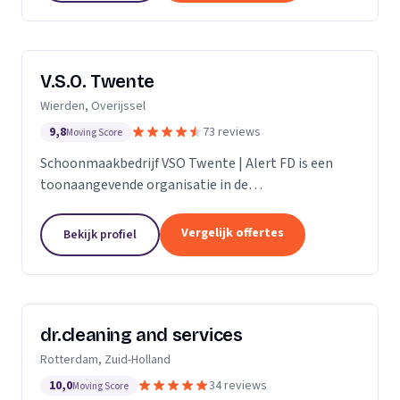
V.S.O. Twente
Wierden, Overijssel
9,8
73 reviews
Moving Score
Schoonmaakbedrijf VSO Twente | Alert FD is een
toonaangevende organisatie in de
schoonmaakbranche. Met onze geavanceerde
technieken en moderne machines, onderscheiden
Vergelijk offertes
Bekijk profiel
we ons door het leveren van...
dr.cleaning and services
Rotterdam, Zuid-Holland
10,0
34 reviews
Moving Score