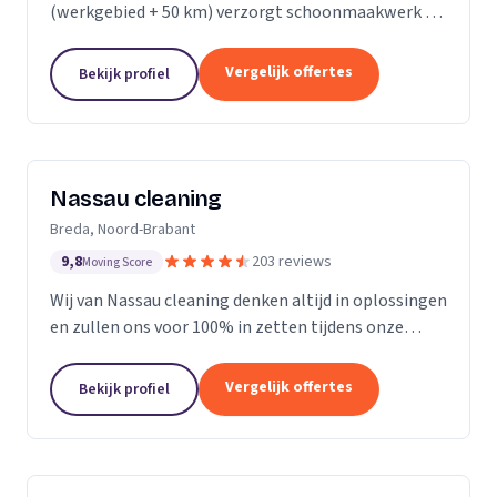
(werkgebied + 50 km) verzorgt schoonmaakwerk bij
bedrijven en particulieren. Ons team bestaat uit 70
enthousiaste en vak geschoolde schoonmakers. Wij
Vergelijk offertes
Bekijk profiel
leveren...
Nassau cleaning
Breda, Noord-Brabant
9,8
203 reviews
Moving Score
Wij van Nassau cleaning denken altijd in oplossingen
en zullen ons voor 100% in zetten tijdens onze
werkzaamheden!
Vergelijk offertes
Bekijk profiel