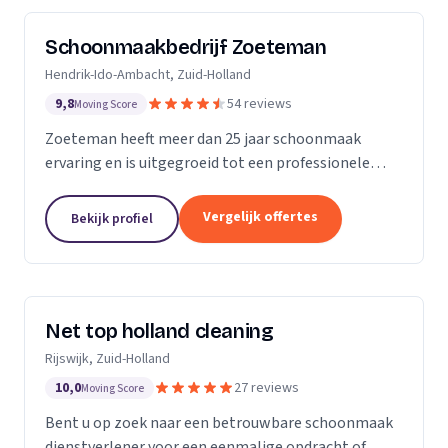
Schoonmaakbedrijf Zoeteman
Hendrik-Ido-Ambacht, Zuid-Holland
9,8
54 reviews
Moving Score
Zoeteman heeft meer dan 25 jaar schoonmaak
ervaring en is uitgegroeid tot een professionele
facilitair dienstverlener. Met ruim 100 enthousiaste
medewerkers zijn we actief in de regio Rotterdam,...
Vergelijk offertes
Bekijk profiel
Net top holland cleaning
Rijswijk, Zuid-Holland
10,0
27 reviews
Moving Score
Bent u op zoek naar een betrouwbare schoonmaak
dienstverlener voor een eenmalige opdracht of