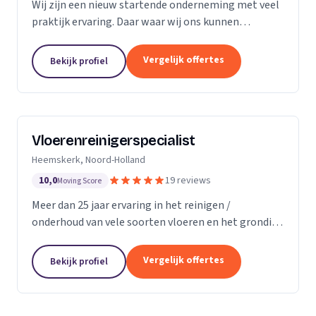
Wij zijn een nieuw startende onderneming met veel
praktijk ervaring. Daar waar wij ons kunnen
onderscheiding in direct contact zonder al te veel
schijven. Direct antwoord en flexibele
Vergelijk offertes
Bekijk profiel
inzetbaarheid....
Vloerenreinigerspecialist
Heemskerk, Noord-Holland
10,0
19 reviews
Moving Score
Meer dan 25 jaar ervaring in het reinigen /
onderhoud van vele soorten vloeren en het grondig
reinigen en desinfecteren van diverse ruimtes en
objecten zoals meubels en stoelen, zowel bij u
Vergelijk offertes
Bekijk profiel
thuis...