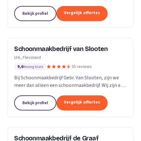
bedrijven. Met een inwendige dieptereiniging en UVC
desinfectie van de matrassen wordt alle vervuiling...
Vergelijk offertes
Bekijk profiel
Schoonmaakbedrijf van Slooten
Urk, Flevoland
9,6
35 reviews
Moving Score
Bij Schoonmaakbedrijf Gebr. Van Slooten, zijn we
meer dan alleen een schoonmaakbedrijf. Wij zijn een
team van toegewijde professionals die zich inzetten
om uw omgeving schoon, fris en gastvrij te...
Vergelijk offertes
Bekijk profiel
Schoonmaakbedrijf de Graaf