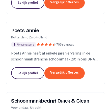
professioneel reinigen van zonnepanelen,
Vergelijk offertes
Bekijk profiel
dakgoten...
Poets Annie
Rotterdam, Zuid-Holland
9,4
706 reviews
Moving Score
Poets Annie heeft al enkele jaren ervaring in de
schoonmaak Branche schoonmaak zit in ons DNA.
Wij hebben ervaring in de algemene ruimtes
Kantoor panden Scholen Zwembaden Vakantie
Vergelijk offertes
Bekijk profiel
parkeren Traphuizen...
Schoonmaakbedrijf Quick & Clean
Veenendaal, Utrecht