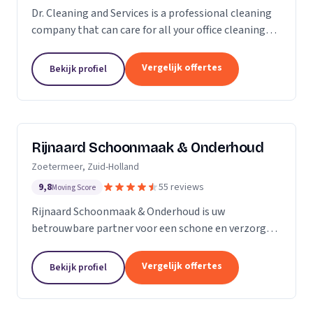
Dr. Cleaning and Services is a professional cleaning
company that can care for all your office cleaning
needs. We offer a wide range of services, from
general cleaning to deep cleaning, so you can...
Vergelijk offertes
Bekijk profiel
Rijnaard Schoonmaak & Onderhoud
Zoetermeer, Zuid-Holland
9,8
55 reviews
Moving Score
Rijnaard Schoonmaak & Onderhoud is uw
betrouwbare partner voor een schone en verzorgde
woon- of werkomgeving. Als kleinschalig, maar
goed georganiseerd schoonmaakbedrijf uit
Vergelijk offertes
Bekijk profiel
Zoetermeer, bieden wij...