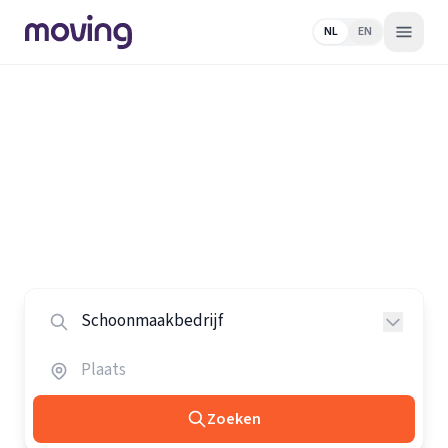
NL
EN
Home
/
Nederland
/
Schoonmaakbedrijven
Alle schoonmaakbedrijven in
Nederland
Vergelijk de beste schoonmaakbedrijven in heel
Nederland.
Zoeken