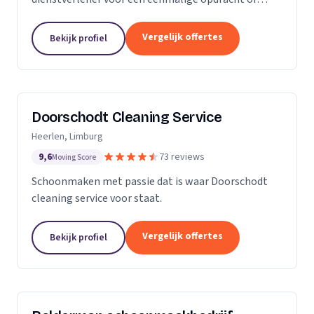
wekelijkse schoonmaak? Wij zijn een klein maar
groeiende onderneming die zich uit wilt breiden in
Vergelijk offertes
Bekijk profiel
het vak.
Doorschodt Cleaning Service
Heerlen, Limburg
9,6
73 reviews
Moving Score
Schoonmaken met passie dat is waar Doorschodt
cleaning service voor staat.
Vergelijk offertes
Bekijk profiel