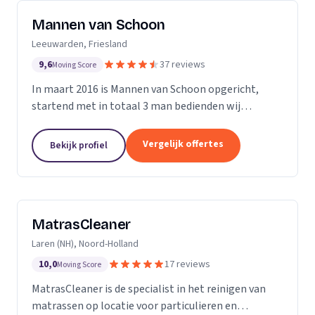
Mannen van Schoon
Leeuwarden, Friesland
9,6
37 reviews
Moving Score
In maart 2016 is Mannen van Schoon opgericht,
startend met in totaal 3 man bedienden wij
voornamelijk de lokale markt. Met de focus op
specialistische schoonmaak groeide Mannen van
Vergelijk offertes
Bekijk profiel
Schoon al snel uit...
MatrasCleaner
Laren (NH), Noord-Holland
10,0
17 reviews
Moving Score
MatrasCleaner is de specialist in het reinigen van
matrassen op locatie voor particulieren en