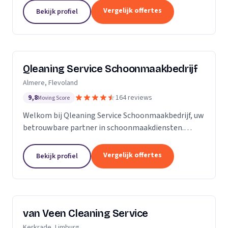
zijn Stel op Sprong gestart om mensen te helpen
Vergelijk offertes
Bekijk profiel
en...
Qleaning Service Schoonmaakbedrijf
Almere, Flevoland
9,8
164 reviews
Moving Score
Welkom bij Qleaning Service Schoonmaakbedrijf, uw
betrouwbare partner in schoonmaakdiensten.
Gevestigd in het bruisende Flevoland, streven wij
ernaar om de standaard in schoonmaakexpertise
Vergelijk offertes
Bekijk profiel
te...
van Veen Cleaning Service
Kerkrade, Limburg