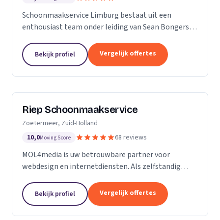
Schoonmaakservice Limburg bestaat uit een
enthousiast team onder leiding van Sean Bongers,
de eigenaar. Hij is vol passie dit bedrijf begonnen na
een aantal jaren in de schoonmaakbranche
Vergelijk offertes
Bekijk profiel
werkzaam te...
Riep Schoonmaakservice
Zoetermeer, Zuid-Holland
10,0
68 reviews
Moving Score
MOL4media is uw betrouwbare partner voor
webdesign en internetdiensten. Als zelfstandig
webdesigner en -bouwer, gespecialiseerd in het
Content Management Systeem Joomla, zet ik, Ton
Vergelijk offertes
Bekijk profiel
van der Helm,...