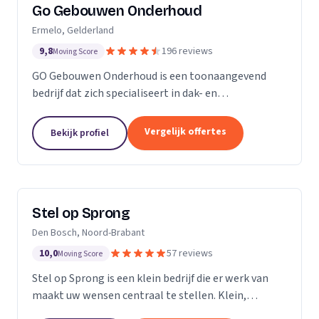
Go Gebouwen Onderhoud
Ermelo, Gelderland
9,8
196 reviews
Moving Score
GO Gebouwen Onderhoud is een toonaangevend
bedrijf dat zich specialiseert in dak- en
gevelreiniging en al het onderhoud dat daarmee
samenhangt. Met onze vakkundige aanpak zorgen
Vergelijk offertes
Bekijk profiel
we ervoor dat uw pand...
Stel op Sprong
Den Bosch, Noord-Brabant
10,0
57 reviews
Moving Score
Stel op Sprong is een klein bedrijf die er werk van
maakt uw wensen centraal te stellen. Klein,
persoonlijk en meer dan een uitstekende dienst. Wij