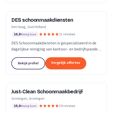
DES schoonmaakdiensten
Den Haag, Zuid-Holland
10,0
21 reviews
Moving Score
DES Schoonmaakdiensten is gespecialiseerd in de
dagelijkse reiniging van kantoor- en bedrijfspanden
in de regio Zuid-Holland. Daarnaast hebben we veel
ervaring in de glas- en gevelreiniging. Maar met...
Vergelijk offertes
Bekijk profiel
Just-Clean Schoonmaakbedrijf
Groningen, Groningen
10,0
19 reviews
Moving Score