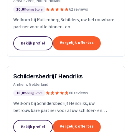
Amstelveen, Noord-Holland
10,0
62 reviews
Moving Score
Welkom bij Ruitenberg Schilders, uw betrouwbare
partner voor alle binnen- en
buitenschilderwerkzaamheden. Sinds 1999 zijn wij
een gevestigde naam in de provincie Noord-Holland,
Vergelijk offertes
Bekijk profiel
met een bijzondere...
Schildersbedrijf Hendriks
Arnhem, Gelderland
10,0
60 reviews
Moving Score
Welkom bij Schildersbedrijf Hendriks, uw
betrouwbare partner voor al uw schilder- en
behangwerkzaamheden. Met jarenlange ervaring in
de branche, onderscheiden we ons door onze
Vergelijk offertes
Bekijk profiel
expertise en toewijding...