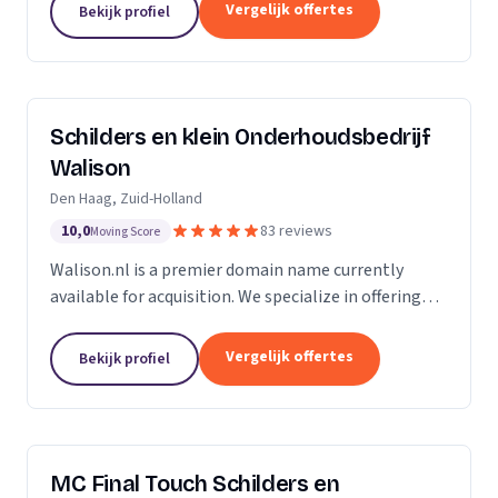
Of u nu in Amsterdam, Harderwijk, Amersfoort of
Vergelijk offertes
Bekijk profiel
elders...
Schilders en klein Onderhoudsbedrijf
Walison
Den Haag, Zuid-Holland
10,0
83 reviews
Moving Score
Walison.nl is a premier domain name currently
available for acquisition. We specialize in offering
high-value domain names that have the potential
to significantly enhance your digital presence. Our...
Vergelijk offertes
Bekijk profiel
MC Final Touch Schilders en