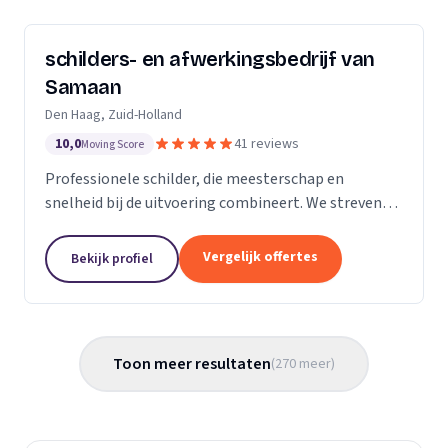
schilders- en afwerkingsbedrijf van
Samaan
Den Haag, Zuid-Holland
10,0
41 reviews
Moving Score
Professionele schilder, die meesterschap en
snelheid bij de uitvoering combineert. We streven
ernaar diensten te leveren met een hoge
flexibiliteit, onderscheidende kwaliteit en
Vergelijk offertes
Bekijk profiel
concurrerende...
Toon meer resultaten
(
270
meer
)