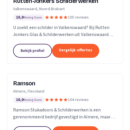
Rutten-Jonkers Schilderwerken
Valkenswaard, Noord-Brabant
10,0
105 reviews
Moving Score
U zoekt een schilder in Valkenswaard? Bij Rutten
Jonkers Glas & Schilderwerken uit Valkenswaard
bent u aan het juiste adres.
Vergelijk offertes
Bekijk profiel
Ramson
Almere, Flevoland
10,0
104 reviews
Moving Score
Ramson Stukadoors & Schilderwerken is een
gerenommeerd bedrijf gevestigd in Almere, maar
onze diensten strekken zich uit tot ver daarbuiten.