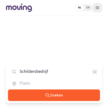
NL
EN
Home
/
Nederland
/
Schildersbedrijven
Alle schildersbedrijven in
Nederland
Vergelijk de beste schildersbedrijven in heel Nederland.
Zoeken