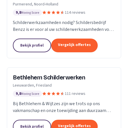
Purmerend, Noord-Holland
9,8
114 reviews
Moving Score
Schilderwerkzaamheden nodig? Schildersbedrijf
Benzz is er voor al uw schilderwerkzaamheden voor
binnen en buiten.
Vergelijk offertes
Bekijk profiel
Bethlehem Schilderwerken
Leeuwarden, Friesland
9,8
111 reviews
Moving Score
Bij Bethlehem & Wijtzes zijn we trots op ons
vakmanschap en onze toewijding aan duurzaam
schilderwerk. Ons team, bestaande uit vijf ervaren
professionals, is voortdurend in ontwikkeling en
Vergelijk offertes
Bekijk profiel