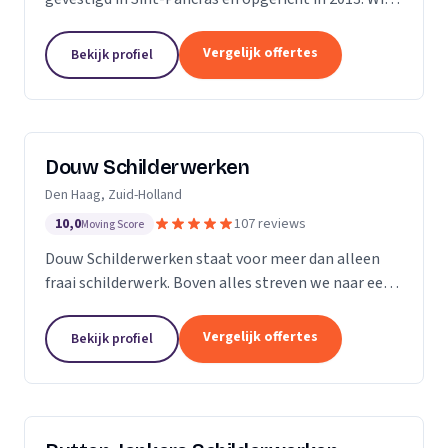
zijn een bedrijf met 5 vaste medewerkers en leiden
ook regelmatig leerlingen op. Met...
Vergelijk offertes
Bekijk profiel
Douw Schilderwerken
Den Haag, Zuid-Holland
10,0
107 reviews
Moving Score
Douw Schilderwerken staat voor meer dan alleen
fraai schilderwerk. Boven alles streven we naar een
langdurig resultaat en zijn daarmee
kostenbesparend voor u als klant. Bovendien kunt u
Vergelijk offertes
Bekijk profiel
rekenen op...