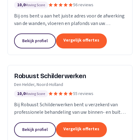
10,0
56 reviews
Moving Score
Bij ons bent u aan het juiste adres voor de afwerking
van de wanden, vloeren en plafonds van uw
droomhuis! Al het werk hebben we in eigen beheer,
met ons team pakken we dan ook de klus vakkundig
Vergelijk offertes
Bekijk profiel
aan...
Robuust Schilderwerken
Den Helder, Noord-Holland
10,0
55 reviews
Moving Score
Bij Robuust Schilderwerken bent u verzekerd van
professionele behandeling van uw binnen- en buiten
schilderwerk. Zowel huizen in monumentale staat
als nieuwbouwwoningen, en alles daar tussen in.
Vergelijk offertes
Bekijk profiel
Bij...