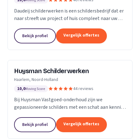
10,0
46 reviews
Moving Score
Daudeij schilderwerken is een schildersbedrijf dat er
naar streeft uw project of huis compleet naar uw
wensen op te knappen. We houden van netjes
werken en beschikken over goede materialen die
Vergelijk offertes
Bekijk profiel
ons...
Huysman Schilderwerken
Haarlem, Noord-Holland
10,0
44 reviews
Moving Score
Bij Huysman Vastgoed-onderhoud zijn we
gepassioneerde schilders met een schat aan kennis
en ervaring. Onze expertise strekt zich uit over
diverse projecten en materialen, waardoor we een
Vergelijk offertes
Bekijk profiel
breed scala...