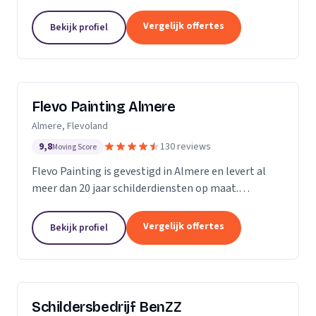
Vergelijk offertes
Bekijk profiel
Flevo Painting Almere
Almere, Flevoland
9,8
130 reviews
Moving Score
Flevo Painting is gevestigd in Almere en levert al
meer dan 20 jaar schilderdiensten op maat.
Particulieren, bedrijven en (semi)overheden uit de
provincie Flevoland, het Gooi, Amsterdam en
Vergelijk offertes
Bekijk profiel
omstreken...
Schildersbedrijf BenZZ