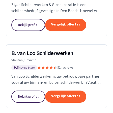
Ziyad Schilderwerken & Gipsdecoratie is een
schildersbedrijf gevestigd in Den Bosch. Hoewel we
relatief jong zijn, hebben we een team van ervaren
vakmensen die al vele jaren actief zijn in de...
Vergelijk offertes
Bekijk profiel
B. van Loo Schilderwerken
Vleuten, Utrecht
9,8
91 reviews
Moving Score
Van Loo Schilderwerken is uw betrouwbare partner
voor al uw binnen- en buitenschilderwerk in Vleuten
en omgeving. Met meer dan 18 jaar ervaring in de
branche, onderscheiden we ons door onze...
Vergelijk offertes
Bekijk profiel