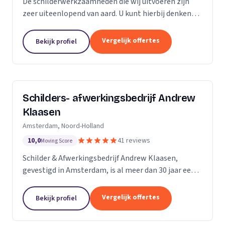
De schilderwerkzaamheden die wij uitvoeren zijn
zeer uiteenlopend van aard. U kunt hierbij denken
aan binnen- en buitenschilderwerk van woningen,
bedrijfspanden en overig onroerend goed. Het
Vergelijk offertes
Bekijk profiel
maakt...
Schilders- afwerkingsbedrijf Andrew
Klaasen
Amsterdam, Noord-Holland
10,0
41 reviews
Moving Score
Schilder & Afwerkingsbedrijf Andrew Klaasen,
gevestigd in Amsterdam, is al meer dan 30 jaar een
vertrouwde naam in de schilderswereld. Ons team
van ervaren professionals brengt kleur en leven in...
Vergelijk offertes
Bekijk profiel