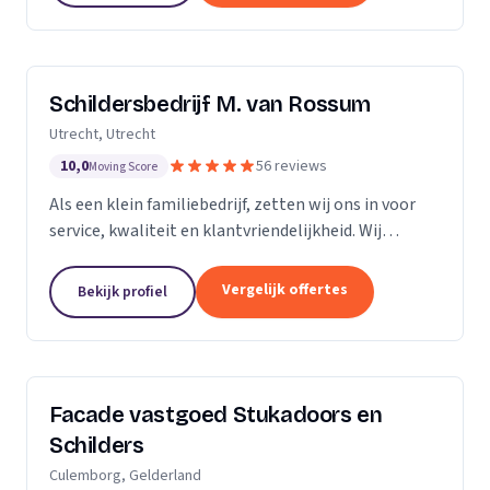
Schildersbedrijf M. van Rossum
Utrecht, Utrecht
10,0
56 reviews
Moving Score
Als een klein familiebedrijf, zetten wij ons in voor
service, kwaliteit en klantvriendelijkheid. Wij
bedienen zowel particulieren, verenigingen van
eigenaren als zakelijke klanten. Onze...
Vergelijk offertes
Bekijk profiel
Facade vastgoed Stukadoors en
Schilders
Culemborg, Gelderland