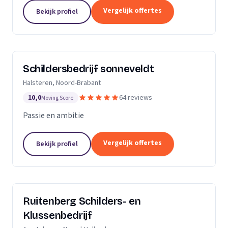
Dan bent u aan het juiste adres.Ik heb al meerdere
Vergelijk offertes
Bekijk profiel
jaren ervaring zowel als...
Schildersbedrijf sonneveldt
Halsteren, Noord-Brabant
10,0
64 reviews
Moving Score
Passie en ambitie
Vergelijk offertes
Bekijk profiel
Ruitenberg Schilders- en
Klussenbedrijf