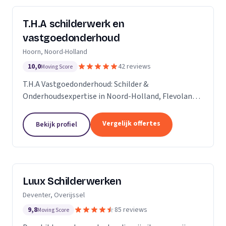
T.H.A schilderwerk en
vastgoedonderhoud
Hoorn, Noord-Holland
10,0
42 reviews
Moving Score
T.H.A Vastgoedonderhoud: Schilder &
Onderhoudsexpertise in Noord-Holland, Flevoland
en daarbuiten.
Vergelijk offertes
Bekijk profiel
Luux Schilderwerken
Deventer, Overijssel
9,8
85 reviews
Moving Score