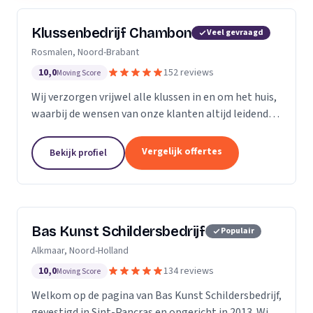
Klussenbedrijf Chambon
Veel gevraagd
Rosmalen, Noord-Brabant
10,0
152 reviews
Moving Score
Wij verzorgen vrijwel alle klussen in en om het huis,
waarbij de wensen van onze klanten altijd leidend
zijn. Wij doen daarbij wat we beloven, afspraak is
afspraak. Dankzij ons vakmanschap en direct...
Vergelijk offertes
Bekijk profiel
Bas Kunst Schildersbedrijf
Populair
Alkmaar, Noord-Holland
10,0
134 reviews
Moving Score
Welkom op de pagina van Bas Kunst Schildersbedrijf,
gevestigd in Sint-Pancras en opgericht in 2013. Wij