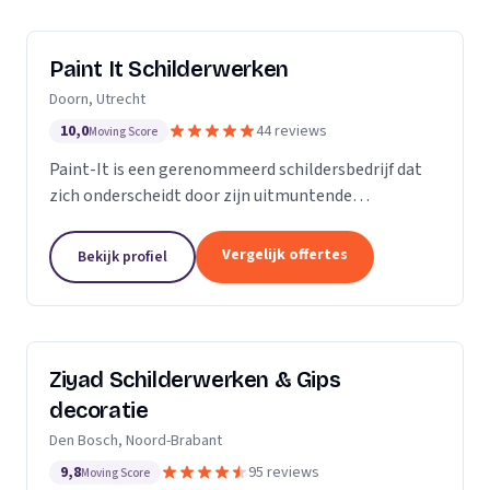
Paint It Schilderwerken
Doorn, Utrecht
10,0
44 reviews
Moving Score
Paint-It is een gerenommeerd schildersbedrijf dat
zich onderscheidt door zijn uitmuntende
vakmanschap en oog voor detail. Wij zijn trots op
ons werk en streven ernaar om elke klus tot een
Vergelijk offertes
Bekijk profiel
succes te...
Ziyad Schilderwerken & Gips
decoratie
Den Bosch, Noord-Brabant
9,8
95 reviews
Moving Score