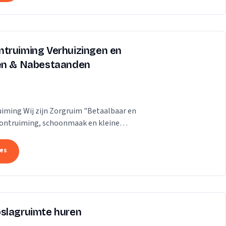
ntruiming Verhuizingen en
ren & Nabestaanden
iming Wij zijn Zorgruim "Betaalbaar en
gontruiming, schoonmaak en kleine
jk zo ongelofelijk...
tes
pslagruimte huren