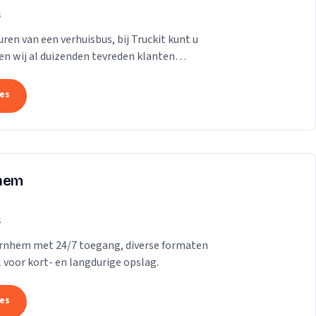
s
ren van een verhuisbus, bij Truckit kunt u
en wij al duizenden tevreden klanten
tes
nhem
s
 Arnhem met 24/7 toegang, diverse formaten
l voor kort- en langdurige opslag.
tes