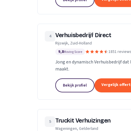
Bekijk profiel
Verhuisbedrijf Direct
4
Rijswijk, Zuid-Holland
9,8
1851 review
Moving Score
Jong en dynamisch Verhuisbedrijf dat 
maakt.
Vergelijk offer
Bekijk profiel
Truckit Verhuizingen
5
Wageningen, Gelderland