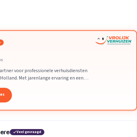
Verhuisvolume berekenen
d
enen
Energie vergelijken
n
ws
partner voor professionele verhuisdiensten
-Holland. Met jarenlange ervaring en een
 uw verhuizing soepel en zorgeloos
tes
mere
Veel gevraagd