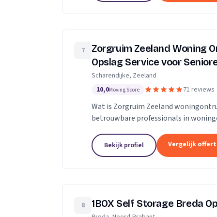
Zorgruim Zeeland Woning O
7
Opslag Service voor Senio
Scharendijke, Zeeland
10,0
71 reviews
Moving Score
Wat is Zorgruim Zeeland woningontru
betrouwbare professionals in wonin
verhuizingen.” Onze Kwaliteit is nameli
Vergelijk offer
Bekijk profiel
1BOX Self Storage Breda O
8