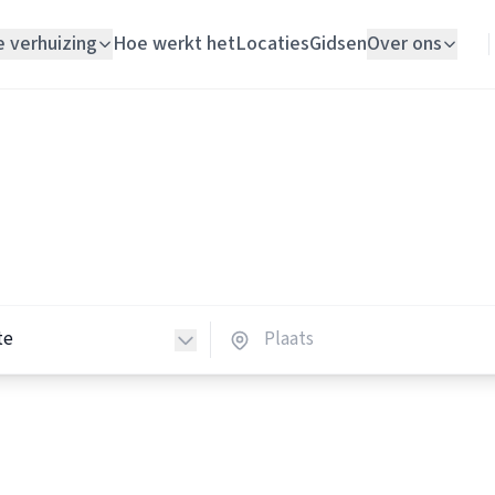
e verhuizing
Hoe werkt het
Locaties
Gidsen
Over ons
Verhuislift
Opslagruimtes
Woningontruiming
lagruimtes in Nederland
Schildersbedrijf
opslagruimtes in heel Nederland.
Vloerlegger
Elektricien