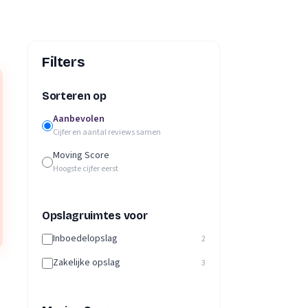
Filters
Sorteren op
Aanbevolen
Cijfer en aantal reviews samen
Moving Score
Hoogste cijfer eerst
Opslagruimtes voor
Inboedelopslag
2
Zakelijke opslag
3