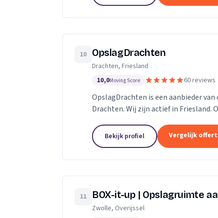
OpslagDrachten
10
Drachten, Friesland
10,0
60 reviews
Moving Score
OpslagDrachten is een aanbieder van 
Drachten. Wij zijn actief in Friesland.
een 5.
Vergelijk offer
Bekijk profiel
BOX-it-up | Opslagruimte aa
11
Zwolle, Overijssel