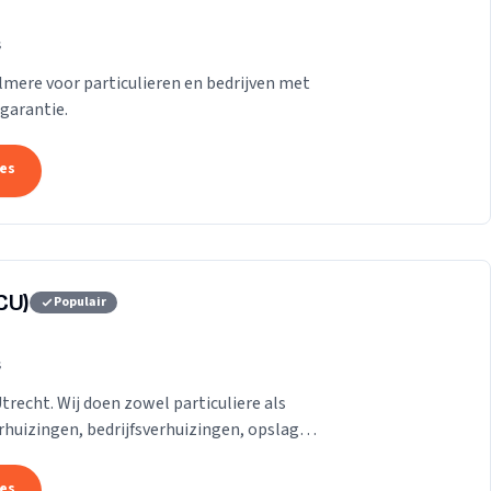
s
Almere voor particulieren en bedrijven met
garantie.
tes
CU)
Populair
s
Utrecht. Wij doen zowel particuliere als
erhuizingen, bedrijfsverhuizingen, opslag
.
tes