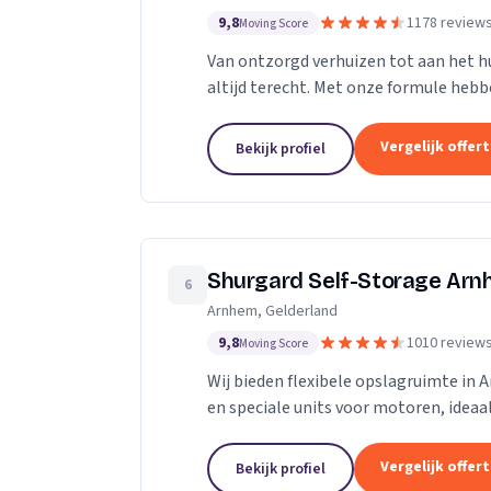
9,8
1178 review
Moving Score
Van ontzorgd verhuizen tot aan het hu
altijd terecht. Met onze formule hebb
geholpen door heel Nederland.
Vergelijk offer
Bekijk profiel
Shurgard Self-Storage Ar
6
Arnhem, Gelderland
9,8
1010 review
Moving Score
Wij bieden flexibele opslagruimte in
en speciale units voor motoren, ideaa
Vergelijk offer
Bekijk profiel