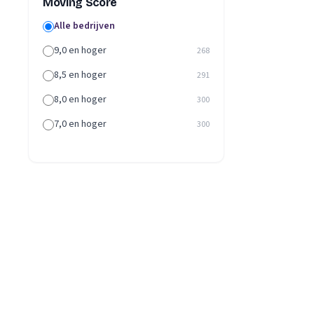
Moving Score
Alle bedrijven
9,0 en hoger
268
8,5 en hoger
291
8,0 en hoger
300
7,0 en hoger
300