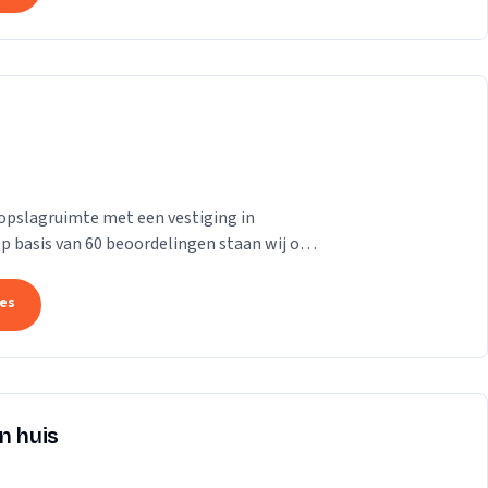
opslagruimte met een vestiging in
 Op basis van 60 beoordelingen staan wij op
tes
n huis