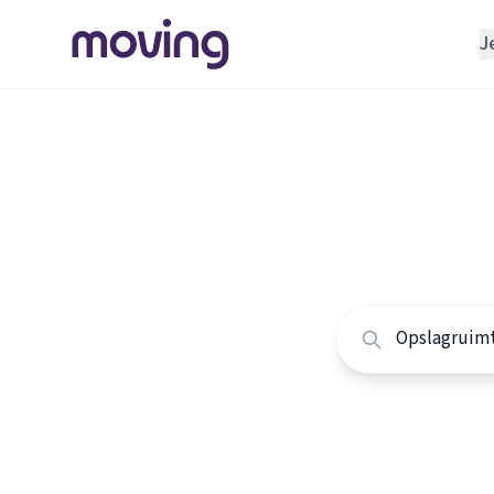
J
REGELEN
Verhuisbedrijf
Home
/
Nederland
/
Opslagruimte
Alle ops
INRICHTEN
Schoonmaakbedrijf
Vergelijk de beste 
Klusjesman
Loodgieter
Slotenmaker
TOOLS BIJ VERHUIZEN