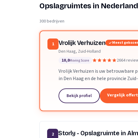
Verhuisplanner
Opslagruimtes in Nederlan
Verhuisdozen berek
300 bedrijven
Vrolijk Verhuizen
Meest gekoze
1
Den Haag, Zuid-Holland
10,0
2664 revie
Moving Score
Vrolijk Verhuizen is uw betrouwbare 
in Den Haag en de hele provincie Zuid
toegewijd team zorgen wij ervoor dat
verloopt.
Vergelijk offer
Bekijk profiel
Storly - Opslagruimte in Al
2