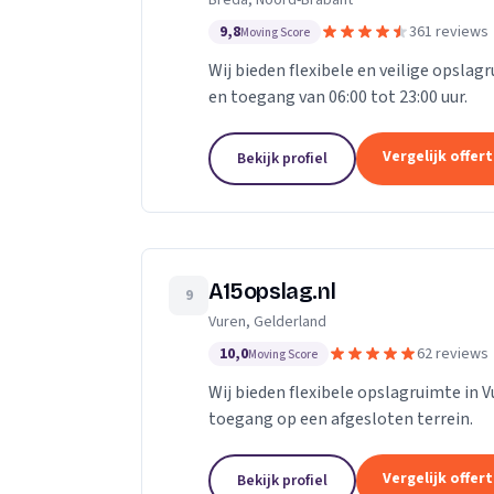
Breda, Noord-Brabant
9,8
361 reviews
Moving Score
Wij bieden flexibele en veilige opslag
en toegang van 06:00 tot 23:00 uur.
Vergelijk offer
Bekijk profiel
A15opslag.nl
9
Vuren, Gelderland
10,0
62 reviews
Moving Score
Wij bieden flexibele opslagruimte in 
toegang op een afgesloten terrein.
Vergelijk offer
Bekijk profiel