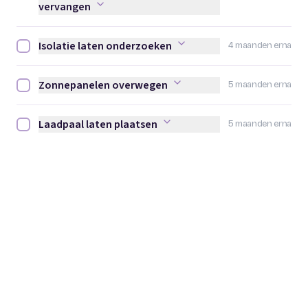
vervangen
Isolatie laten onderzoeken
4 maanden erna
Isolatie laten onderzoeken afvinken
Zonnepanelen overwegen
5 maanden erna
Zonnepanelen overwegen afvinken
Laadpaal laten plaatsen
5 maanden erna
Laadpaal laten plaatsen afvinken