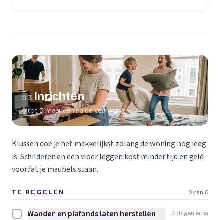
(opent in een nieuw tabblad)
Inrichten
03
0 tot 3 maanden na de verhuizing
Klussen doe je het makkelijkst zolang de woning nog leeg
is. Schilderen en een vloer leggen kost minder tijd en geld
voordat je meubels staan.
0 van 6
TE REGELEN
Wanden en plafonds laten herstellen
3 dagen erna
Wanden en plafonds laten herstellen afvinken