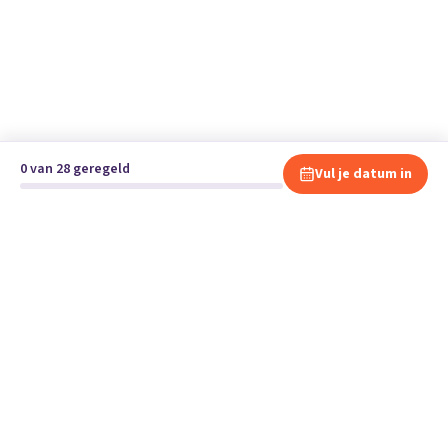
0 van 28 geregeld
Vul je datum in
Klaar om te verhuizen?
Vergelijk gratis en vrijblijvend verhuisbedrijven en andere
specialisten bij jou in de buurt.
Start je verhuizing