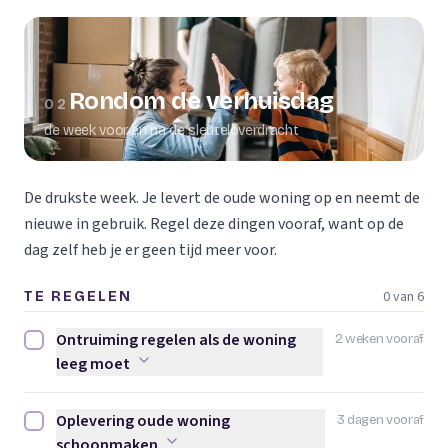
Rondom de verhuisdag
02
de week voor en na de sleuteloverdracht
De drukste week. Je levert de oude woning op en neemt de
nieuwe in gebruik. Regel deze dingen vooraf, want op de
dag zelf heb je er geen tijd meer voor.
0 van 6
TE REGELEN
Ontruiming regelen als de woning
2 weken vooraf
Ontruiming regelen als de woning leeg moet afvinken
leeg moet
Oplevering oude woning
3 dagen vooraf
Oplevering oude woning schoonmaken afvinken
schoonmaken