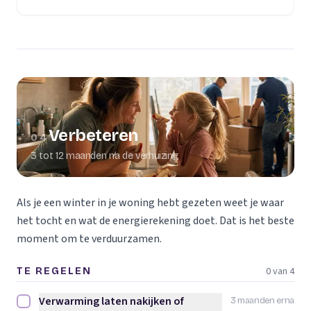
Verbeteren
04
3 tot 12 maanden na de verhuizing
Als je een winter in je woning hebt gezeten weet je waar
het tocht en wat de energierekening doet. Dat is het beste
moment om te verduurzamen.
0 van 4
TE REGELEN
Verwarming laten nakijken of
3 maanden erna
Verwarming laten nakijken of vervangen afvinken