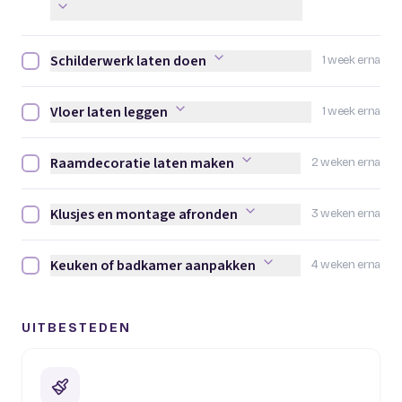
Schilderwerk laten doen
1 week erna
Schilderwerk laten doen afvinken
Vloer laten leggen
1 week erna
Vloer laten leggen afvinken
Raamdecoratie laten maken
2 weken erna
Raamdecoratie laten maken afvinken
Klusjes en montage afronden
3 weken erna
Klusjes en montage afronden afvinken
Keuken of badkamer aanpakken
4 weken erna
Keuken of badkamer aanpakken afvinken
UITBESTEDEN