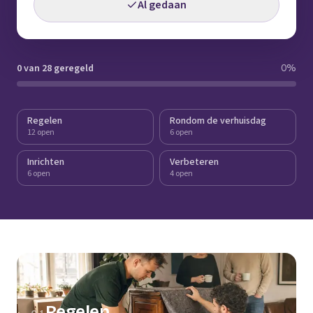
Al gedaan
0 van 28 geregeld
0
%
Regelen
Rondom de verhuisdag
12 open
6 open
Inrichten
Verbeteren
6 open
4 open
Regelen