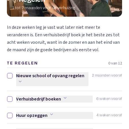
01
1 tot 2 maanden voor de verhuizing
In deze weken leg je vast wat later niet meer te
veranderen is. Een verhuisbedrijf boek je het beste zes tot
acht weken vooruit, want in de zomer en aan het eind van
de maand zijn de goede bedrijven als eerste vol.
0 van 12
TE REGELEN
Nieuwe school of opvang regelen
2 maanden vooraf
Nieuwe school of opvang regelen afvinken
Verhuisbedrijf boeken
6 weken vooraf
Verhuisbedrijf boeken afvinken
Huur opzeggen
4 weken vooraf
Huur opzeggen afvinken