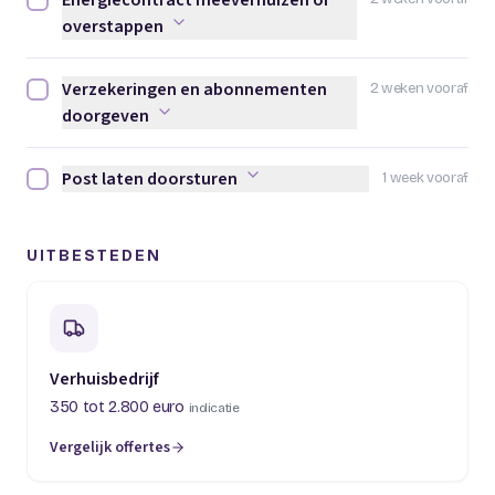
Energiecontract meeverhuizen of
Energiecontract meeverhuizen of overstappen afvinken
overstappen
Verzekeringen en abonnementen
2 weken vooraf
Verzekeringen en abonnementen doorgeven afvinken
doorgeven
Post laten doorsturen
1 week vooraf
Post laten doorsturen afvinken
UITBESTEDEN
Verhuisbedrijf
350 tot 2.800 euro
indicatie
Vergelijk offertes
(opent in een nieuw tabblad)