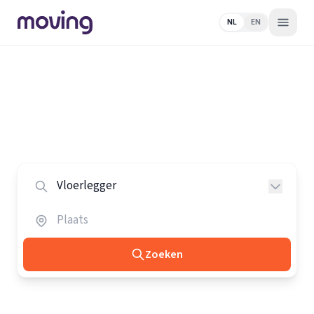
NL
EN
Home
/
Nederland
/
Vloerleggers
Alle vloerleggers in Nederland
Vergelijk de beste vloerleggers in heel Nederland.
Zoeken