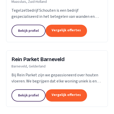
Maassluis, Zuid-Holland
Tegelzetbedrijf Schouten is een bedrijf
gespecialiseerd in het betegelen van wanden en
vloeren. Wij voeren opdrachten uit voor zowel
bedrijven als particulieren. Nieuwbouw- of
Vergelijk offertes
Bekijk profiel
renovatieprojecten,...
Rein Parket Barneveld
Barneveld, Gelderland
Bij Rein Parket zijn we gepassioneerd over houten
vloeren. We begrijpen dat elke woning uniek is en
streven ernaar om de perfecte vloer te leveren die
past bij uw stijl en behoeften. Of u nu op zoek...
Vergelijk offertes
Bekijk profiel