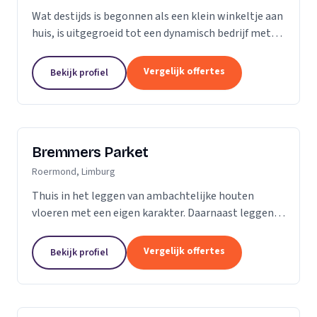
Wat destijds is begonnen als een klein winkeltje aan
huis, is uitgegroeid tot een dynamisch bedrijf met
een ruime showroom om de hedendaagse stijlen en
mogelijkheden op het gebied van parket, kurk en...
Vergelijk offertes
Bekijk profiel
Bremmers Parket
Roermond, Limburg
Thuis in het leggen van ambachtelijke houten
vloeren met een eigen karakter. Daarnaast leggen
wij ook verouderde vloeren, lamelparket, diverse
soorten laminaat en PVC vloeren. Heeft u al een...
Vergelijk offertes
Bekijk profiel