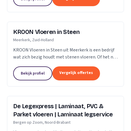
verdient daarom...
KROON Vloeren in Steen
Meerkerk, Zuid-Holland
KROON Vloeren in Steen uit Meerkerk is een bedrijf
wat zich bezig houdt met stenen vloeren. Of het nu
gaat om advisering, levering, plaatsing door ervaren
tegelzetters, vloerverwarming, onderhoud,...
Vergelijk offertes
Bekijk profiel
De Legexpress | Laminaat, PVC &
Parket vloeren | Laminaat legservice
Bergen op Zoom, Noord-Brabant