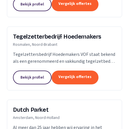
is dan slechts een plek; het is een weerspiegeling
Vergelijk offertes
Bekijk profiel
van uw...
Tegelzetterbedrijf Hoedemakers
Rosmalen, Noord-Brabant
Tegelzettersbedrijf Hoedemakers VOF staat bekend
als een gerenommeerd en vakkundig tegelzetbedrijf
op het gebied van alle keramische wand- en
vloertegels en diverse soorten natuursteen. Grotere
Vergelijk offertes
Bekijk profiel
of...
Dutch Parket
Amsterdam, Noord-Holland
Al meer dan 25 jaar hebben wij ervaring in het