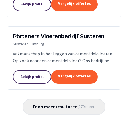
Vergelijk offertes
Bekijk profiel
Pörteners Vloerenbedrijf Susteren
Susteren, Limburg
Vakmanschap in het leggen van cementdekvloeren
Op zoek naar een cementdekvloer? Ons bedrijf heeft
op het gebied van cementdekvloeren, ruim 70 jaar
ervaring wat betreft woningbouw en utiliteitsbouw.
Vergelijk offertes
Bekijk profiel
Toon meer resultaten
(
270
meer
)