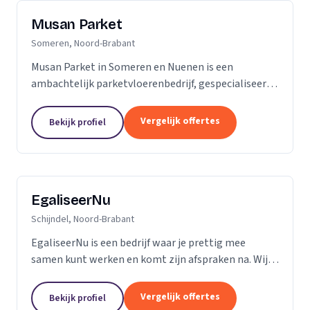
Musan Parket
Someren, Noord-Brabant
Musan Parket in Someren en Nuenen is een
ambachtelijk parketvloerenbedrijf, gespecialiseerd
in het verwerken van traditionele parketvloeren en
het adres bij uitstek voor de renovatie van
Vergelijk offertes
Bekijk profiel
bestaande...
EgaliseerNu
Schijndel, Noord-Brabant
EgaliseerNu is een bedrijf waar je prettig mee
samen kunt werken en komt zijn afspraken na. Wij
zijn pas tevreden als de vloer er strak en netjes
uitziet.
Vergelijk offertes
Bekijk profiel