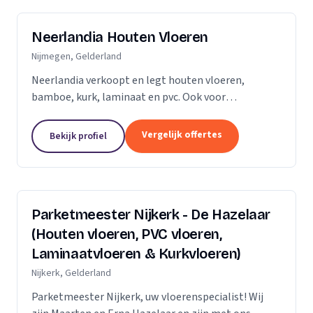
Neerlandia Houten Vloeren
Nijmegen, Gelderland
Neerlandia verkoopt en legt houten vloeren,
bamboe, kurk, laminaat en pvc. Ook voor
onderhoud, schuren, renovatie en trapbekleding
kunt u bij ons terecht! Neerlandia is een
Vergelijk offertes
Bekijk profiel
familiebedrijf in Nijmegen...
Parketmeester Nijkerk - De Hazelaar
(Houten vloeren, PVC vloeren,
Laminaatvloeren & Kurkvloeren)
Nijkerk, Gelderland
Parketmeester Nijkerk, uw vloerenspecialist! Wij