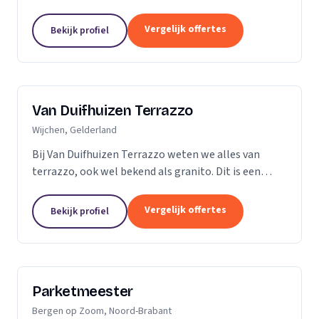
vader en al snel ging ik mee de vloer op. Dit is dan
ook de reden dat ik besloot zelf...
Vergelijk offertes
Bekijk profiel
Van Duifhuizen Terrazzo
Wijchen, Gelderland
Bij Van Duifhuizen Terrazzo weten we alles van
terrazzo, ook wel bekend als granito. Dit is een
mengsel van cement en gebroken marmer. Terrazzo
is in principe te produceren in elke vorm....
Vergelijk offertes
Bekijk profiel
Parketmeester
Bergen op Zoom, Noord-Brabant