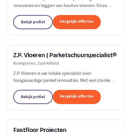
renoveren en leggen van houten vloeren. Onze
klanten vertrouwen ons op de kwaliteit die wij al
jaren leveren. Of het gaat om een nieuwe vloer of
Vergelijk offertes
Bekijk profiel
een...
Z.P. Vloeren | Parketschuurspecialist®
Bodegraven, Zuid-Holland
Z.P. Vloeren is uw lokale specialist voor
hoogwaardige parketrenovaties. Met een sterke
aanwezigheid in de regio's Zoetermeer, Alphen aan
den Rijn en Gouda, bieden we onze diensten aan
Vergelijk offertes
Bekijk profiel
zowel...
Fastfloor Projecten