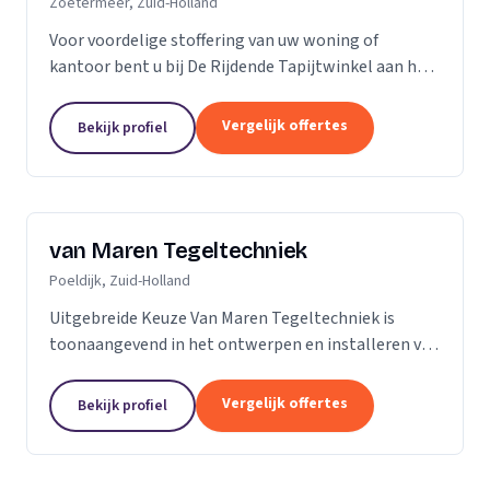
Zoetermeer, Zuid-Holland
Voor voordelige stoffering van uw woning of
kantoor bent u bij De Rijdende Tapijtwinkel aan het
juiste adres. Wij bezoeken u op uw locatie of bij u
thuis met ons uitgebreide 'up to date' collectie...
Vergelijk offertes
Bekijk profiel
van Maren Tegeltechniek
Poeldijk, Zuid-Holland
Uitgebreide Keuze Van Maren Tegeltechniek is
toonaangevend in het ontwerpen en installeren van
schitterende badkamers, toiletten en keukens voor
een aantrekkelijke prijs. Bij ons treft u een...
Vergelijk offertes
Bekijk profiel