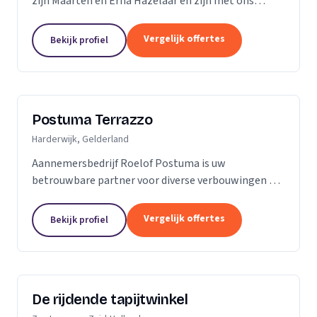
zijn Maarten en Erna Hazelaar en zijn met ons
familiebedrijf al jaren bij Parketmeester
aangesloten, omdat deze organisatie staat voor
Vergelijk offertes
Bekijk profiel
zelfstandige...
Postuma Terrazzo
Harderwijk, Gelderland
Aannemersbedrijf Roelof Postuma is uw
betrouwbare partner voor diverse verbouwingen en
timmerwerken in en rond uw huis. Of het nu gaat
om het verbouwen van badkamers, het plaatsen van
Vergelijk offertes
Bekijk profiel
dakkapellen,...
De rijdende tapijtwinkel