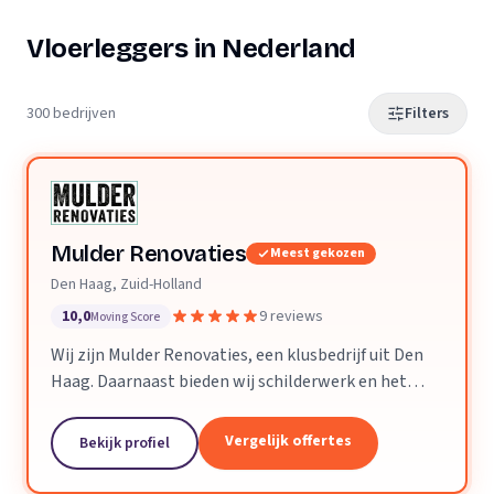
Vloerleggers in Nederland
300 bedrijven
Filters
Mulder Renovaties
Meest gekozen
Den Haag, Zuid-Holland
10,0
9 reviews
Moving Score
Wij zijn Mulder Renovaties, een klusbedrijf uit Den
Haag. Daarnaast bieden wij schilderwerk en het
leggen van vloeren aan.
Vergelijk offertes
Bekijk profiel