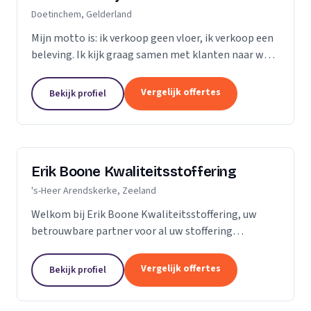
Doetinchem, Gelderland
Mijn motto is: ik verkoop geen vloer, ik verkoop een
beleving. Ik kijk graag samen met klanten naar wat
het beste bij hen en hun ruimte past. Zij praten, ik
luister. Niet de stalen of onze showroom,...
Vergelijk offertes
Bekijk profiel
Erik Boone Kwaliteitsstoffering
's-Heer Arendskerke, Zeeland
Welkom bij Erik Boone Kwaliteitsstoffering, uw
betrouwbare partner voor al uw stoffering
behoeften. Als zelfstandige onderneming zijn we
gespecialiseerd in de stoffering van vloeren en alle
Vergelijk offertes
Bekijk profiel
soorten...