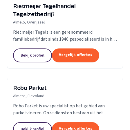
Rietmeijer Tegelhandel
Tegelzetbedrijf
Almelo, Overijssel
Rietmeijer Tegels is een gerenommeerd
familiebedrijf dat sinds 1940 gespecialiseerd is in het
leveren en aanbrengen van allerlei soorten tegels.
Met een rijke geschiedenis en een passie voor...
Vergelijk offertes
Bekijk profiel
Robo Parket
Almere, Flevoland
Robo Parket is uw specialist op het gebied van
parketvloeren. Onze diensten bestaan uit het
leggen, onderhouden en repareren van
parketvloeren. Voor ons is elke parketvloer uniek en
Vergelijk offertes
Bekijk profiel