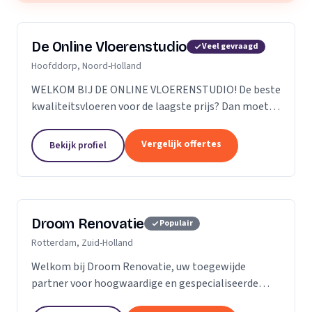
De Online Vloerenstudio
Veel gevraagd
Hoofddorp, Noord-Holland
WELKOM BIJ DE ONLINE VLOERENSTUDIO! De beste
kwaliteitsvloeren voor de laagste prijs? Dan moet u
bij de Online Vloerenstudio zijn. U kunt diverse
soorten parketvloeren en laminaat online
Vergelijk offertes
Bekijk profiel
bestellen...
Droom Renovatie
Populair
Rotterdam, Zuid-Holland
Welkom bij Droom Renovatie, uw toegewijde
partner voor hoogwaardige en gespecialiseerde
kluswerkzaamheden. Wij begrijpen dat uw huis meer