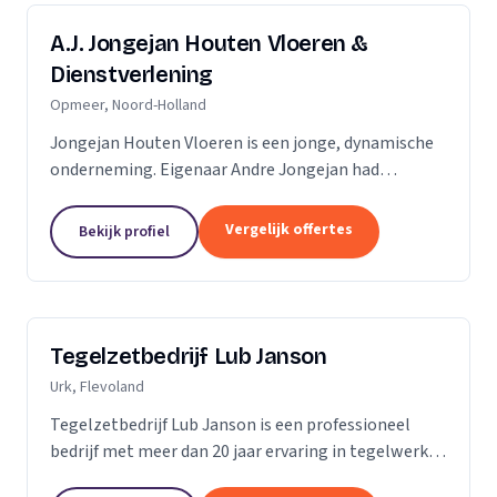
A.J. Jongejan Houten Vloeren &
Dienstverlening
Opmeer, Noord-Holland
Jongejan Houten Vloeren is een jonge, dynamische
onderneming. Eigenaar Andre Jongejan had
jarenlange ervaring in de parket- en
timmerbranche, toen hij in 2004 met zijn eigen
Vergelijk offertes
Bekijk profiel
bedrijf van start ging....
Tegelzetbedrijf Lub Janson
Urk, Flevoland
Tegelzetbedrijf Lub Janson is een professioneel
bedrijf met meer dan 20 jaar ervaring in tegelwerk.
Specialist in vloeren- en wandtegels.