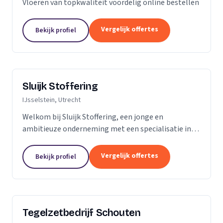
Vloeren van topkwaliteit voordelig online bestellen
Vergelijk offertes
Bekijk profiel
Sluijk Stoffering
IJsselstein, Utrecht
Welkom bij Sluijk Stoffering, een jonge en
ambitieuze onderneming met een specialisatie in
vloer- en trapbekleding en raamdecoratie. Met trots
kunnen we zeggen dat we al 20 jaar onze expertise...
Vergelijk offertes
Bekijk profiel
Tegelzetbedrijf Schouten