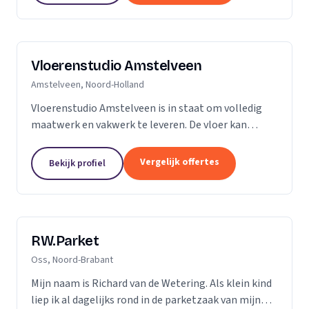
Vloerenstudio Amstelveen
Amstelveen, Noord-Holland
Vloerenstudio Amstelveen is in staat om volledig
maatwerk en vakwerk te leveren. De vloer kan
geheel naar uw wens gemaakt worden als het gaat
om type materiaal, kleur, afmeting of uitstraling.
Vergelijk offertes
Bekijk profiel
Geen...
RW.Parket
Oss, Noord-Brabant
Mijn naam is Richard van de Wetering. Als klein kind
liep ik al dagelijks rond in de parketzaak van mijn