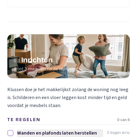
(opent in een nieuw tabblad)
Inrichten
03
0 tot 3 maanden na de verhuizing
Klussen doe je het makkelijkst zolang de woning nog leeg
is. Schilderen en een vloer leggen kost minder tijd en geld
voordat je meubels staan.
0 van 6
TE REGELEN
Wanden en plafonds laten herstellen
3 dagen erna
Wanden en plafonds laten herstellen afvinken