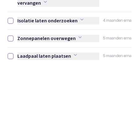
vervangen
Isolatie laten onderzoeken
4 maanden erna
Isolatie laten onderzoeken afvinken
Zonnepanelen overwegen
5 maanden erna
Zonnepanelen overwegen afvinken
Laadpaal laten plaatsen
5 maanden erna
Laadpaal laten plaatsen afvinken