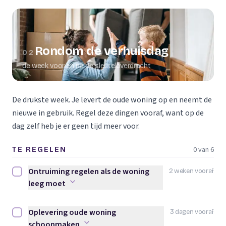
Rondom de verhuisdag
02
de week voor en na de sleuteloverdracht
De drukste week. Je levert de oude woning op en neemt de
nieuwe in gebruik. Regel deze dingen vooraf, want op de
dag zelf heb je er geen tijd meer voor.
0 van 6
TE REGELEN
Ontruiming regelen als de woning
2 weken vooraf
Ontruiming regelen als de woning leeg moet afvinken
leeg moet
Oplevering oude woning
3 dagen vooraf
Oplevering oude woning schoonmaken afvinken
schoonmaken