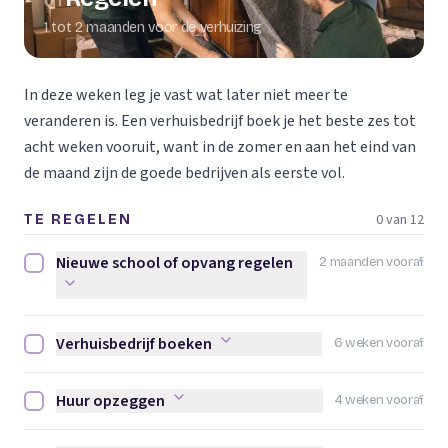
01
1 tot 2 maanden voor de verhuizing
In deze weken leg je vast wat later niet meer te
veranderen is. Een verhuisbedrijf boek je het beste zes tot
acht weken vooruit, want in de zomer en aan het eind van
de maand zijn de goede bedrijven als eerste vol.
0 van 12
TE REGELEN
Nieuwe school of opvang regelen
2 maanden vooraf
Nieuwe school of opvang regelen afvinken
Verhuisbedrijf boeken
6 weken vooraf
Verhuisbedrijf boeken afvinken
Huur opzeggen
4 weken vooraf
Huur opzeggen afvinken