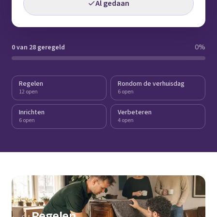
Al gedaan
0 van 28 geregeld
0
%
Regelen
Rondom de verhuisdag
12 open
6 open
Inrichten
Verbeteren
6 open
4 open
Regelen