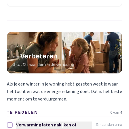
Verbeteren
04
3 tot 12 maanden na de verhuizing
Als je een winter in je woning hebt gezeten weet je waar
het tocht en wat de energierekening doet. Dat is het beste
moment om te verduurzamen.
0 van 4
TE REGELEN
Verwarming laten nakijken of
3 maanden erna
Verwarming laten nakijken of vervangen afvinken