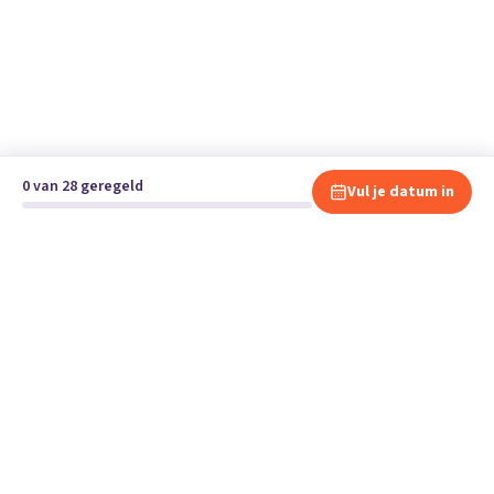
0 van 28 geregeld
Vul je datum in
Klaar om te verhuizen?
Vergelijk gratis en vrijblijvend verhuisbedrijven en andere
specialisten bij jou in de buurt.
Start je verhuizing