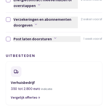
Energiecontract meeverhuizen of
Energiecontract meeverhuizen of overstappen afvinken
overstappen
Verzekeringen en abonnementen
2 weken vooraf
Verzekeringen en abonnementen doorgeven afvinken
doorgeven
Post laten doorsturen
1 week vooraf
Post laten doorsturen afvinken
UITBESTEDEN
Verhuisbedrijf
350 tot 2.800 euro
indicatie
Vergelijk offertes
(opent in een nieuw tabblad)