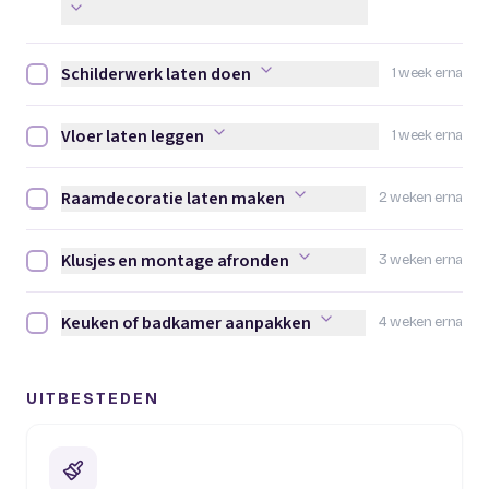
Schilderwerk laten doen
1 week erna
Schilderwerk laten doen afvinken
Vloer laten leggen
1 week erna
Vloer laten leggen afvinken
Raamdecoratie laten maken
2 weken erna
Raamdecoratie laten maken afvinken
Klusjes en montage afronden
3 weken erna
Klusjes en montage afronden afvinken
Keuken of badkamer aanpakken
4 weken erna
Keuken of badkamer aanpakken afvinken
UITBESTEDEN