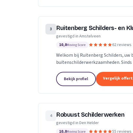
Ruitenberg Schilders- en Kl
3
gevestigd in Amstelveen
10,0
62 reviews
Moving Score
Welkom bij Ruitenberg Schilders, uw 
buitenschilderwerkzaamheden. Sinds 1
provincie Noord-Holland, met een bijz
Vergelijk offer
Bekijk profiel
Robuust Schilderwerken
4
gevestigd in Den Helder
10,0
55 reviews
Moving Score