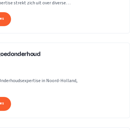
ertise strekt zich uit over diverse
een breed scala...
tes
tgoedonderhoud
 Onderhoudsexpertise in Noord-Holland,
tes