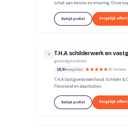
schat aan kennis en ervaring. Onze exp
projecten en materialen, waardoor we 
Vergelijk offer
Bekijk profiel
T.H.A schilderwerk en vas
8
gevestigd in Hoorn
10,0
42 reviews
Moving Score
T.H.A Vastgoedonderhoud: Schilder &
Flevoland en daarbuiten.
Vergelijk offer
Bekijk profiel