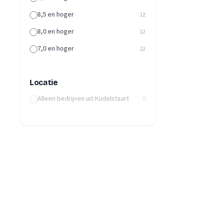
8,5 en hoger
12
8,0 en hoger
12
7,0 en hoger
12
Locatie
Alleen bedrijven uit Kudelstaart
0