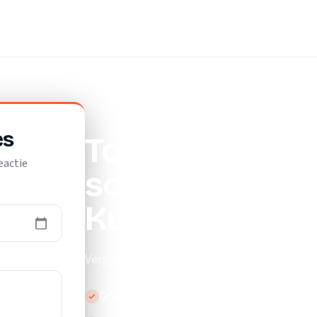
sbedrijf
es
Top 10 beste
eactie
schildersbedri
Kudelstaart
Vergelijk de beste schildersbedrijven in Kude
Gratis en vrijblijvend