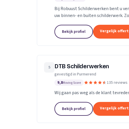
Bij Robuust Schilderwerken bent u ve
uw binnen- en buiten schilderwerk. Z
nieuwbouwwoningen, en alles daar tusse
Vergelijk offer
Bekijk profiel
DTB Schilderwerken
5
gevestigd in Purmerend
9,8
135 reviews
Moving Score
Wij gaan pas weg als de klant tevreden
Vergelijk offer
Bekijk profiel