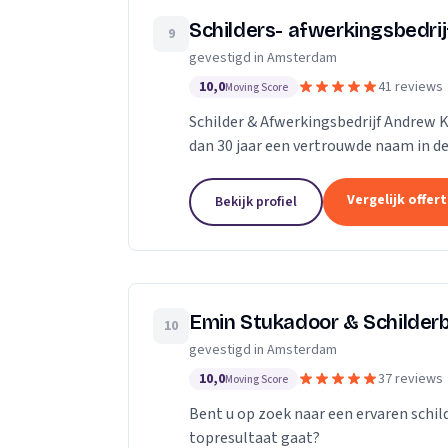
Schilders- afwerkingsbedri
9
gevestigd in Amsterdam
10,0
41 reviews
Moving Score
Schilder & Afwerkingsbedrijf Andrew K
dan 30 jaar een vertrouwde naam in d
professionals brengt kleur en leven in.
Vergelijk offer
Bekijk profiel
Emin Stukadoor & Schilderb
10
gevestigd in Amsterdam
10,0
37 reviews
Moving Score
Bent u op zoek naar een ervaren schil
topresultaat gaat?