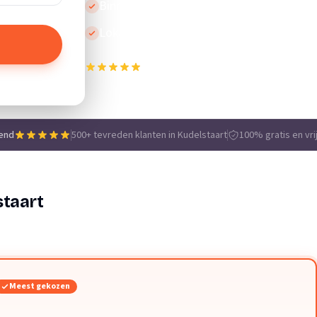
Binnen 24 uur reactie
Lokale vakmensen
500+ tevreden klanten in Kudelstaart
e
end
500+ tevreden klanten in Kudelstaart
100% gratis en vri
staart
Meest gekozen