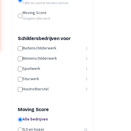
Cijfer en aantal reviews samen
Moving Score
Hoogste cijfer eerst
Schildersbedrijven voor
Buitenschilderwerk
1
Binnenschilderwerk
2
Spuitwerk
1
Stucwerk
1
Houtrotherstel
3
Moving Score
Alle bedrijven
9,0 en hoger
12