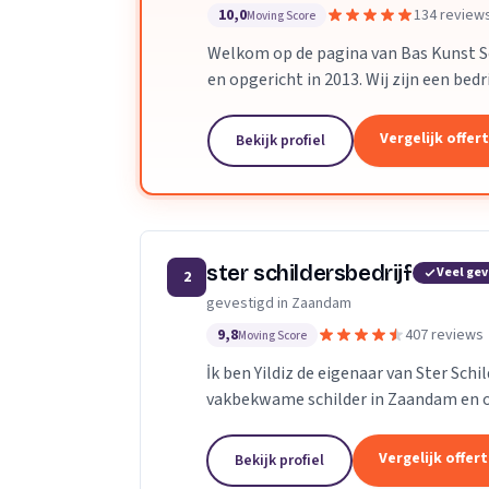
10,0
134 review
Moving Score
Welkom op de pagina van Bas Kunst Sch
en opgericht in 2013. Wij zijn een bed
regelmatig leerlingen op. Met...
Vergelijk offer
Bekijk profiel
ster schildersbedrijf
Veel ge
2
gevestigd in Zaandam
9,8
407 reviews
Moving Score
İk ben Yildiz de eigenaar van Ster Sch
vakbekwame schilder in Zaandam en o
adres.Ik heb al meerdere jaren ervaring
Vergelijk offer
Bekijk profiel