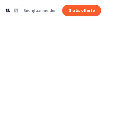
Bedrijf aanmelden
Gratis offerte
NL
|
EN
jven in
lstaart.