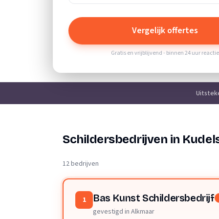
Vergelijk offertes
Gratis en vrijblijvend - binnen 24 uur reacti
Uitstek
Schildersbedrijven in Kudel
12 bedrijven
Bas Kunst Schildersbedrijf
1
gevestigd in Alkmaar