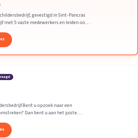
s
ildersbedrijf, gevestigd in Sint-Pancras
rijf met 5 vaste medewerkers en leiden ook
tes
vraagd
ildersbedrijf.Bent u opzoek naar een
mstreken? Dan bent u aan het juiste
 zowel als...
tes