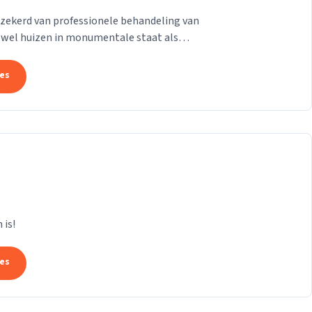
rzekerd van professionele behandeling van
owel huizen in monumentale staat als
n in. Bij...
tes
 is!
tes