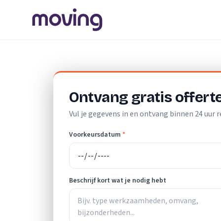
Home
/
Nederland
/
Noord-Holland
/
Kudelstaart
/
Schilder
Ontvang gratis offert
Vul je gegevens in en ontvang binnen 24 uur r
Voorkeursdatum
*
Beschrijf kort wat je nodig hebt