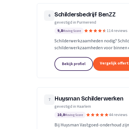
Schildersbedrijf BenZZ
6
gevestigd in Purmerend
9,8
114 reviews
Moving Score
Schilderwerkzaamheden nodig? Schilder
schilderwerkzaamheden voor binnen e
Vergelijk offer
Bekijk profiel
Huysman Schilderwerken
7
gevestigd in Haarlem
10,0
44 reviews
Moving Score
Bij Huysman Vastgoed-onderhoud zijn