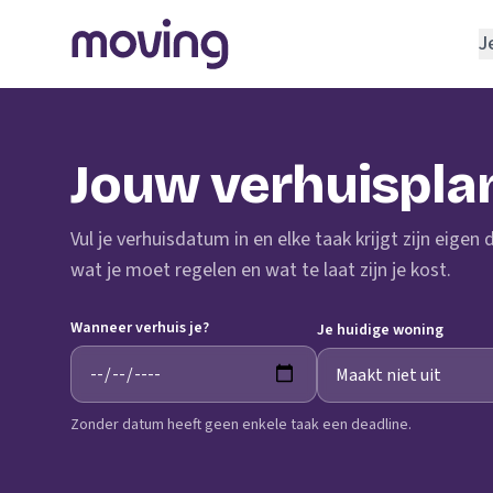
J
REGELEN
Verhuisbedrijf
Jouw verhuispla
Opslagruimte
INRICHTEN
Vul je verhuisdatum in en elke taak krijgt zijn eigen
Schoonmaakbedrijf
wat je moet regelen en wat te laat zijn je kost.
Klusjesman
Wanneer verhuis je?
Loodgieter
Je huidige woning
Slotenmaker
Zonder datum heeft geen enkele taak een deadline.
TOOLS BIJ VERHUIZEN