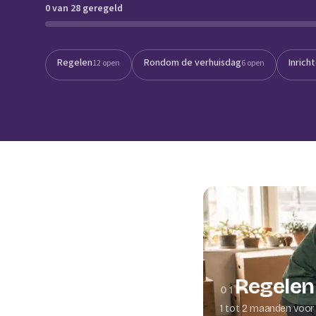
0 van 28 geregeld
Verhuisplanner
Verhuisdozen berek
Regelen
Rondom de verhuisdag
Inrich
12 open
6 open
Regelen
01
1 tot 2 maanden voor 