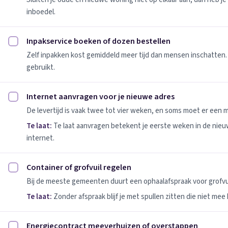
inboedel.
Inpakservice boeken of dozen bestellen
Inpakservice boeken of dozen bestellen afvinken
Zelf inpakken kost gemiddeld meer tijd dan mensen inschatten.
gebruikt.
Internet aanvragen voor je nieuwe adres
Internet aanvragen voor je nieuwe adres afvinken
De levertijd is vaak twee tot vier weken, en soms moet er een
Te laat:
Te laat aanvragen betekent je eerste weken in de nie
internet.
Container of grofvuil regelen
Container of grofvuil regelen afvinken
Bij de meeste gemeenten duurt een ophaalafspraak voor grofvui
Te laat:
Zonder afspraak blijf je met spullen zitten die niet mee
Energiecontract meeverhuizen of overstappen