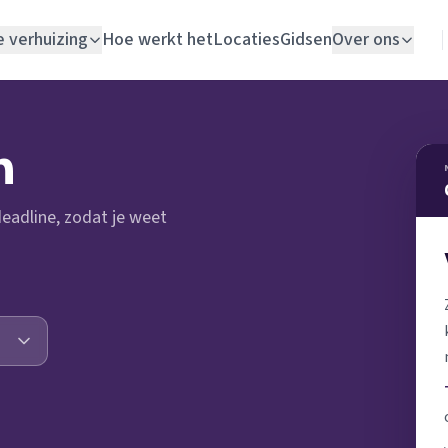
e verhuizing
Hoe werkt het
Locaties
Gidsen
Over ons
Verhuislift
n
Woningontruiming
 deadline, zodat je weet
Schildersbedrijf
Vloerlegger
Elektricien