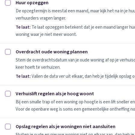
Huur opzeggen
Huur opzeggen afvinken
De opzegtermijn is meestal een maand, maar kijk het na in je h
verhuurders vragen langer.
Te laat:
Te laat opzeggen betekent dat je een maand langer huu
woning waar je niet meer woont.
Overdracht oude woning plannen
Overdracht oude woning plannen afvinken
Stem de overdrachtsdatum van je oude woning af op je verhuis
keer hoeft te verhuizen.
Te laat:
Vallen de data ver uit elkaar, dan heb je tijdelijk opslag
Verhuislift regelen als je hoog woont
Verhuislift regelen als je hoog woont afvinken
Bij een smalle trap of een woning op hoogte is een lift sneller e
Voor de openbare weg is soms een gemeentelijke ontheffing no
Opslag regelen als je woningen niet aansluiten
Opslag regelen als je woningen niet aansluiten afvinken
Sluiten je oude en nieuwe woning niet op elkaar aan, dan heb je 