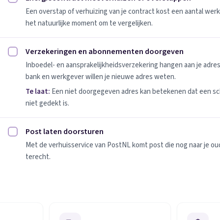
Energiecontract meeverhuizen of overstappen afvinken
Een overstap of verhuizing van je contract kost een aantal werk
het natuurlijke moment om te vergelijken.
Verzekeringen en abonnementen doorgeven
Verzekeringen en abonnementen doorgeven afvinken
Inboedel- en aansprakelijkheidsverzekering hangen aan je adres
bank en werkgever willen je nieuwe adres weten.
Te laat:
Een niet doorgegeven adres kan betekenen dat een sc
niet gedekt is.
Post laten doorsturen
Post laten doorsturen afvinken
Met de verhuisservice van PostNL komt post die nog naar je oude
terecht.