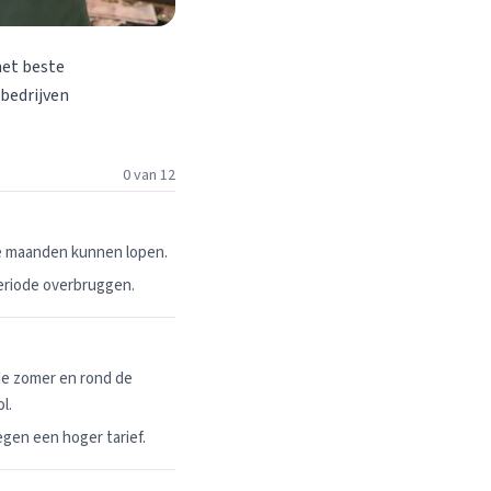
het beste
 bedrijven
0 van 12
ie maanden kunnen lopen.
periode overbruggen.
de zomer en rond de
l.
egen een hoger tarief.