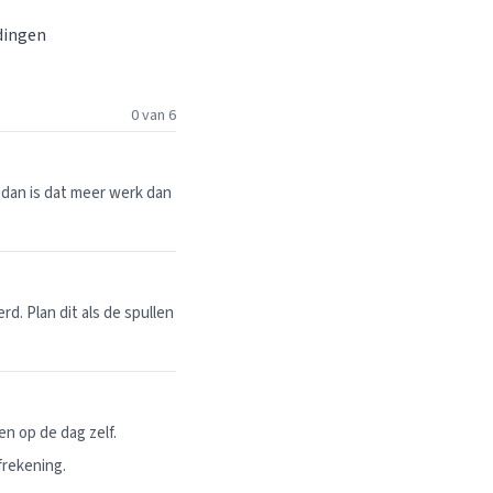
 dingen
0 van 6
dan is dat meer werk dan
. Plan dit als de spullen
n op de dag zelf.
frekening.