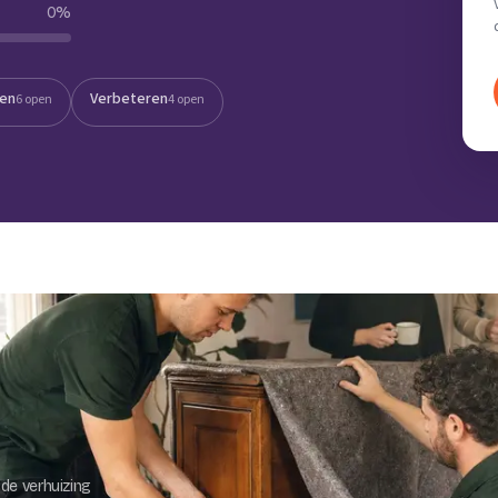
0
%
Verhuisvolume berekenen
enen
Energie vergelijken
ten
Verbeteren
6 open
4 open
de verhuizing