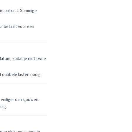
uurcontract. Sommige
r betaalt voor een
datum, zodat je niet twee
 of dubbele lasten nodig.
n veiliger dan sjouwen.
dig.
een plek nodig voor je