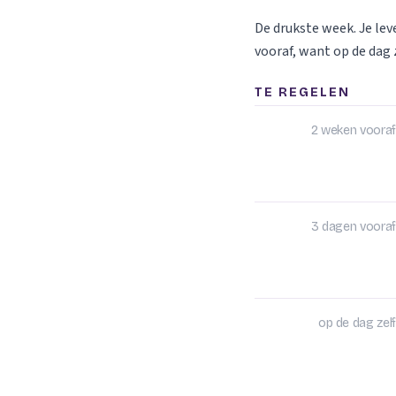
De drukste week. Je le
vooraf, want op de dag z
TE REGELEN
2 weken vooraf
3 dagen vooraf
op de dag zelf