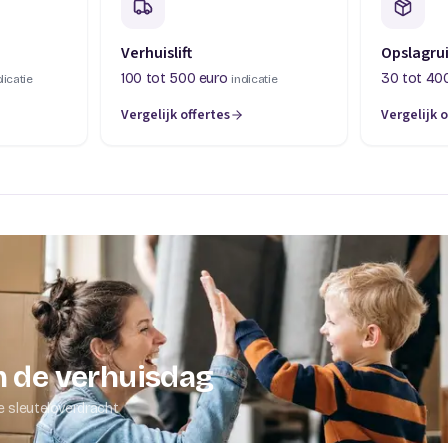
Verhuislift
Opslagru
100 tot 500 euro
30 tot 40
dicatie
indicatie
Vergelijk offertes
Vergelijk o
abblad)
(opent in een nieuw tabblad)
(opent in 
 de verhuisdag
e sleuteloverdracht