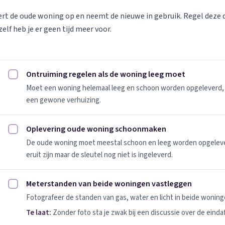
vert de oude woning op en neemt de nieuwe in gebruik. Regel deze
elf heb je er geen tijd meer voor.
Ontruiming regelen als de woning leeg moet
Ontruiming regelen als de woning leeg moet afvinken
Moet een woning helemaal leeg en schoon worden opgeleverd, 
een gewone verhuizing.
Oplevering oude woning schoonmaken
Oplevering oude woning schoonmaken afvinken
De oude woning moet meestal schoon en leeg worden opgeleverd
eruit zijn maar de sleutel nog niet is ingeleverd.
Meterstanden van beide woningen vastleggen
Meterstanden van beide woningen vastleggen afvinken
Fotografeer de standen van gas, water en licht in beide woninge
Te laat:
Zonder foto sta je zwak bij een discussie over de einda