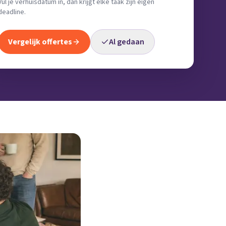
Vul je verhuisdatum in, dan krijgt elke taak zijn eigen
deadline.
Vergelijk offertes
Al gedaan