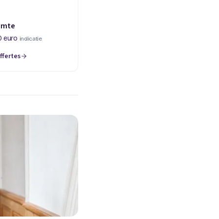
imte
0 euro
indicatie
ffertes
een nieuw tabblad)