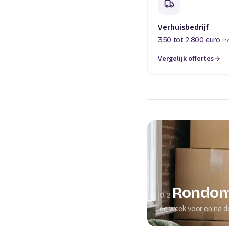
Verhuisbedrijf
350 tot 2.800 euro
in
Vergelijk offertes
(opent in een nieuw t
Rondom
02
de week voor en na d