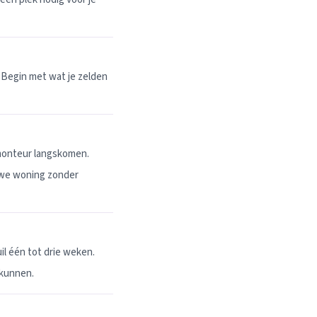
 Begin met wat je zelden
 monteur langskomen.
uwe woning zonder
l één tot drie weken.
 kunnen.