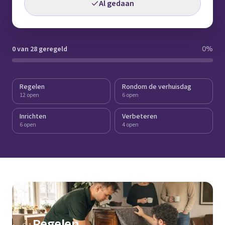
Al gedaan
0 van 28 geregeld
0
%
Regelen
Rondom de verhuisdag
12 open
6 open
Inrichten
Verbeteren
6 open
4 open
Regelen