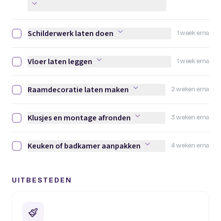
Schilderwerk laten doen
1 week erna
Schilderwerk laten doen afvinken
Vloer laten leggen
1 week erna
Vloer laten leggen afvinken
Raamdecoratie laten maken
2 weken erna
Raamdecoratie laten maken afvinken
Klusjes en montage afronden
3 weken erna
Klusjes en montage afronden afvinken
Keuken of badkamer aanpakken
4 weken erna
Keuken of badkamer aanpakken afvinken
UITBESTEDEN