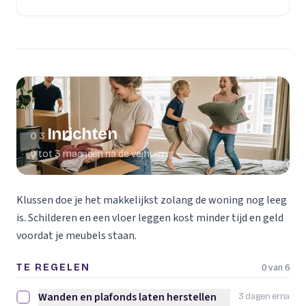
(opent in een nieuw tabblad)
Inrichten
03
0 tot 3 maanden na de verhuizing
Klussen doe je het makkelijkst zolang de woning nog leeg
is. Schilderen en een vloer leggen kost minder tijd en geld
voordat je meubels staan.
0 van 6
TE REGELEN
Wanden en plafonds laten herstellen
3 dagen erna
Wanden en plafonds laten herstellen afvinken