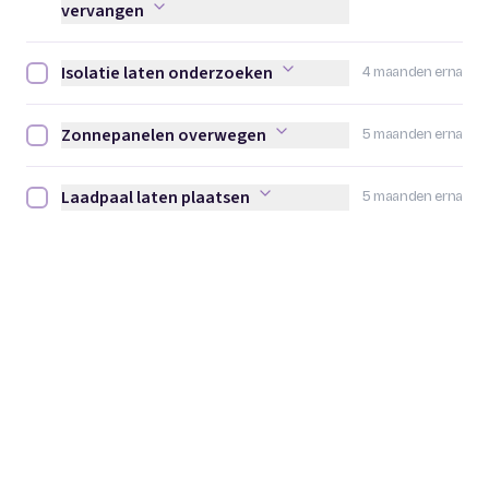
vervangen
Isolatie laten onderzoeken
4 maanden erna
Isolatie laten onderzoeken afvinken
Zonnepanelen overwegen
5 maanden erna
Zonnepanelen overwegen afvinken
Laadpaal laten plaatsen
5 maanden erna
Laadpaal laten plaatsen afvinken