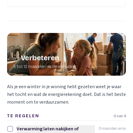
Verbeteren
04
3 tot 12 maanden na de verhuizing
Als je een winter in je woning hebt gezeten weet je waar
het tocht en wat de energierekening doet. Dat is het beste
moment om te verduurzamen.
0 van 4
TE REGELEN
Verwarming laten nakijken of
3 maanden erna
Verwarming laten nakijken of vervangen afvinken