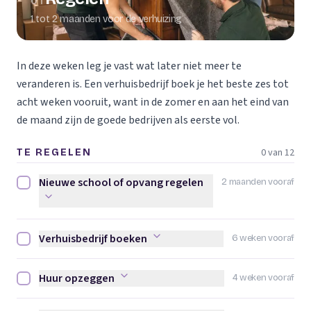
01
1 tot 2 maanden voor de verhuizing
In deze weken leg je vast wat later niet meer te
veranderen is. Een verhuisbedrijf boek je het beste zes tot
acht weken vooruit, want in de zomer en aan het eind van
de maand zijn de goede bedrijven als eerste vol.
0 van 12
TE REGELEN
Nieuwe school of opvang regelen
2 maanden vooraf
Nieuwe school of opvang regelen afvinken
Verhuisbedrijf boeken
6 weken vooraf
Verhuisbedrijf boeken afvinken
Huur opzeggen
4 weken vooraf
Huur opzeggen afvinken