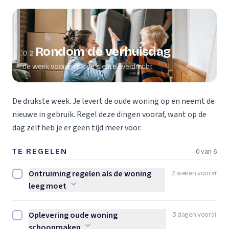
Rondom de verhuisdag
02
de week voor en na de sleuteloverdracht
De drukste week. Je levert de oude woning op en neemt de
nieuwe in gebruik. Regel deze dingen vooraf, want op de
dag zelf heb je er geen tijd meer voor.
0 van 6
TE REGELEN
Ontruiming regelen als de woning
2 weken vooraf
Ontruiming regelen als de woning leeg moet afvinken
leeg moet
Oplevering oude woning
3 dagen vooraf
Oplevering oude woning schoonmaken afvinken
schoonmaken