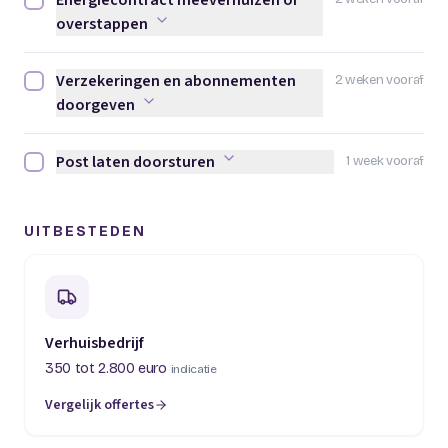
Energiecontract meeverhuizen of
Energiecontract meeverhuizen of overstappen afvinken
overstappen
Verzekeringen en abonnementen
2 weken vooraf
Verzekeringen en abonnementen doorgeven afvinken
doorgeven
Post laten doorsturen
1 week vooraf
Post laten doorsturen afvinken
UITBESTEDEN
Verhuisbedrijf
350 tot 2.800 euro
indicatie
Vergelijk offertes
(opent in een nieuw tabblad)