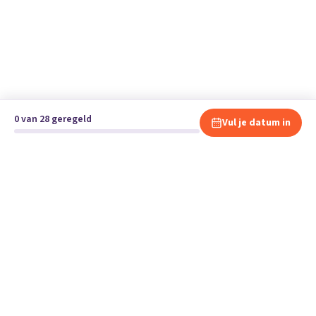
0 van 28 geregeld
Vul je datum in
Klaar om te verhuizen?
Vergelijk gratis en vrijblijvend verhuisbedrijven en andere
specialisten bij jou in de buurt.
Start je verhuizing