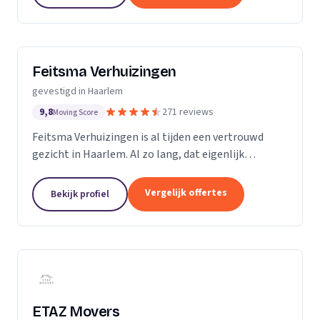
Feitsma Verhuizingen
gevestigd in Haarlem
9,8
271 reviews
Moving Score
Feitsma Verhuizingen is al tijden een vertrouwd
gezicht in Haarlem. Al zo lang, dat eigenlijk
niemand precies meer weet wanneer opa Feitsma
ooit begonnen is met verhuizen. De eerste
Vergelijk offertes
Bekijk profiel
advertenties van...
ETAZ Movers