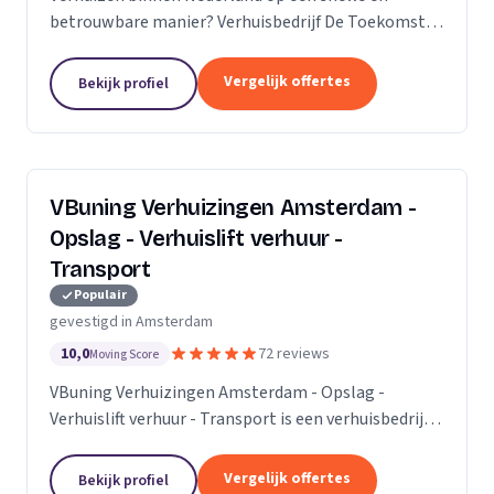
betrouwbare manier? Verhuisbedrijf De Toekomst
zorgt ervoor dat uw spullen op veilige wijze verhuisd
worden naar de nieuwe locatie. En dat 24/7! Want of
Vergelijk offertes
Bekijk profiel
u...
VBuning Verhuizingen Amsterdam -
Opslag - Verhuislift verhuur -
Transport
Populair
gevestigd in Amsterdam
10,0
72 reviews
Moving Score
VBuning Verhuizingen Amsterdam - Opslag -
Verhuislift verhuur - Transport is een verhuisbedrijf
met een vestiging in Amsterdam.
Vergelijk offertes
Bekijk profiel