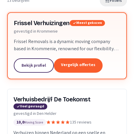
13 bedrijven
Filters
Frissel Verhuizingen
Meest gekozen
gevestigd in Krommenie
Frissel Removals is a dynamic moving company
based in Krommenie, renowned for our flexibility
and commitment to delivering top-notch moving
services. We distinguish ourselves by our expertise
Vergelijk offertes
Bekijk profiel
in...
Verhuisbedrijf De Toekomst
Veel gevraagd
gevestigd in Den Helder
10,0
135 reviews
Moving Score
Verhuizen binnen Nederland op een snelle en