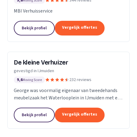
9,6
344 reviews
Moving Score
MBI Verhuisservice
Vergelijk offertes
Bekijk profiel
De kleine Verhuizer
gevestigd in IJmuiden
9,6
232 reviews
Moving Score
George was voormalig eigenaar van tweedehands
meubelzaak het Waterlooplein in IJmuiden met een
toendertijd unieke verhuisservice: het transport van
één of enkele meubelstukken met een bestelauto.
Vergelijk offertes
Bekijk profiel