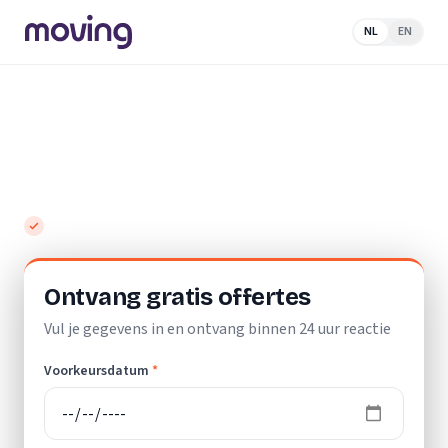
NL
EN
Home
/
Nederland
/
Noord-
Holland
/
Krommenie
/
Verhuisbedrijf
Top 10 beste verhuisbedrijven in
Krommenie
Gratis en vrijblijvend
Ontvang gratis offertes
Vul je gegevens in en ontvang binnen 24 uur reactie
Voorkeursdatum
*