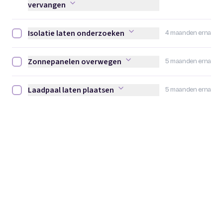
vervangen
Isolatie laten onderzoeken
4 maanden erna
Isolatie laten onderzoeken afvinken
Zonnepanelen overwegen
5 maanden erna
Zonnepanelen overwegen afvinken
Laadpaal laten plaatsen
5 maanden erna
Laadpaal laten plaatsen afvinken