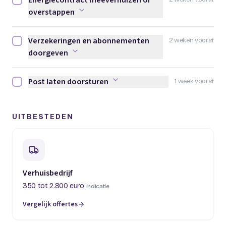
Energiecontract meeverhuizen of
Energiecontract meeverhuizen of overstappen afvinken
overstappen
Verzekeringen en abonnementen
2 weken vooraf
Verzekeringen en abonnementen doorgeven afvinken
doorgeven
Post laten doorsturen
1 week vooraf
Post laten doorsturen afvinken
UITBESTEDEN
Verhuisbedrijf
350 tot 2.800 euro
indicatie
Vergelijk offertes
(opent in een nieuw tabblad)