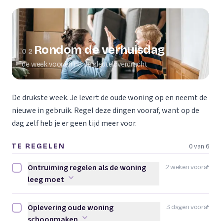
Rondom de verhuisdag
02
de week voor en na de sleuteloverdracht
De drukste week. Je levert de oude woning op en neemt de
nieuwe in gebruik. Regel deze dingen vooraf, want op de
dag zelf heb je er geen tijd meer voor.
0 van 6
TE REGELEN
Ontruiming regelen als de woning
2 weken vooraf
Ontruiming regelen als de woning leeg moet afvinken
leeg moet
Oplevering oude woning
3 dagen vooraf
Oplevering oude woning schoonmaken afvinken
schoonmaken