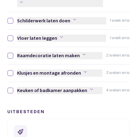
Schilderwerk laten doen
1 week erna
Schilderwerk laten doen afvinken
Vloer laten leggen
1 week erna
Vloer laten leggen afvinken
Raamdecoratie laten maken
2 weken erna
Raamdecoratie laten maken afvinken
Klusjes en montage afronden
3 weken erna
Klusjes en montage afronden afvinken
Keuken of badkamer aanpakken
4 weken erna
Keuken of badkamer aanpakken afvinken
UITBESTEDEN