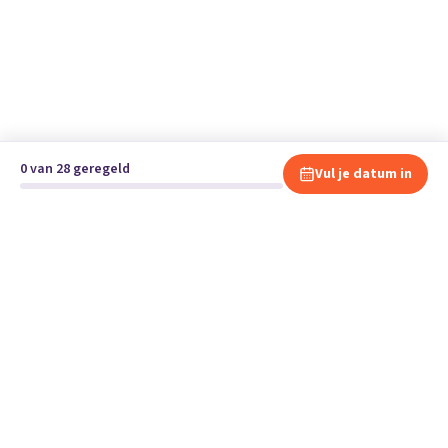
0 van 28 geregeld
Vul je datum in
Klaar om te verhuizen?
Vergelijk gratis en vrijblijvend verhuisbedrijven en andere
specialisten bij jou in de buurt.
Start je verhuizing