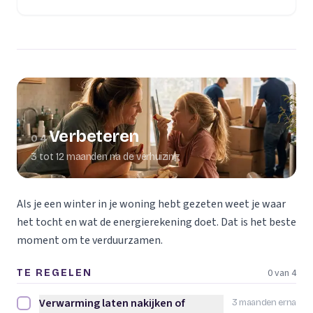
Verbeteren
04
3 tot 12 maanden na de verhuizing
Als je een winter in je woning hebt gezeten weet je waar
het tocht en wat de energierekening doet. Dat is het beste
moment om te verduurzamen.
0 van 4
TE REGELEN
Verwarming laten nakijken of
3 maanden erna
Verwarming laten nakijken of vervangen afvinken