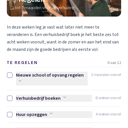
01
1 tot 2 maanden voor de verhuizing
In deze weken leg je vast wat later niet meer te
veranderen is. Een verhuisbedrijf boek je het beste zes tot
acht weken vooruit, want in de zomer en aan het eind van
de maand zijn de goede bedrijven als eerste vol.
0 van 12
TE REGELEN
Nieuwe school of opvang regelen
2 maanden vooraf
Nieuwe school of opvang regelen afvinken
Verhuisbedrijf boeken
6 weken vooraf
Verhuisbedrijf boeken afvinken
Huur opzeggen
4 weken vooraf
Huur opzeggen afvinken