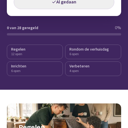
Al gedaan
0 van 28 geregeld
0
%
Regelen
Rondom de verhuisdag
12 open
6 open
Inrichten
Verbeteren
6 open
4 open
Regelen