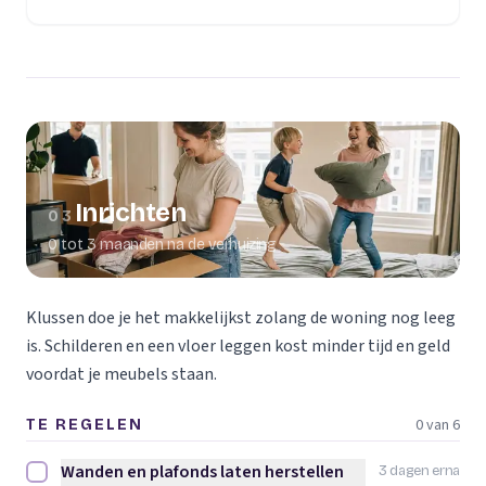
(opent in een nieuw tabblad)
Inrichten
03
0 tot 3 maanden na de verhuizing
Klussen doe je het makkelijkst zolang de woning nog leeg
is. Schilderen en een vloer leggen kost minder tijd en geld
voordat je meubels staan.
0 van 6
TE REGELEN
Wanden en plafonds laten herstellen
3 dagen erna
Wanden en plafonds laten herstellen afvinken