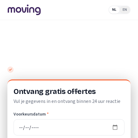
NL
EN
Home
/
Nederland
/
Noord-Holland
/
Koog aan de
Zaan
/
Schoonmaakbedrijf
Top 10 beste schoonmaakbedrijven in
Koog aan de Zaan
Gratis en vrijblijvend
Ontvang gratis offertes
Vul je gegevens in en ontvang binnen 24 uur reactie
Voorkeursdatum
*