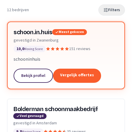
12 bedrijven
Filters
schoon.in.huis
Meest gekozen
gevestigd in Zwanenburg
10,0
151 reviews
Moving Score
schooninhuis
Vergelijk offertes
Bekijk profiel
Bolderman schoonmaakbedrijf
Veel gevraagd
gevestigd in Amsterdam
9,8
35 reviews
Moving Score