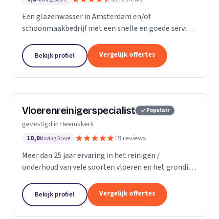
Een glazenwasser in Amsterdam en/of
schoonmaakbedrijf met een snelle en goede service
gezocht? Onze vakbekwame glazenwassers en
schoonmaakmedewerkers zijn actief in héél
Vergelijk offertes
Bekijk profiel
Amsterdam en ontzorgen u met...
Vloerenreinigerspecialist
Populair
gevestigd in Heemskerk
10,0
19 reviews
Moving Score
Meer dan 25 jaar ervaring in het reinigen /
onderhoud van vele soorten vloeren en het grondig
reinigen en desinfecteren van diverse ruimtes en
objecten zoals meubels en stoelen, zowel bij u
Vergelijk offertes
Bekijk profiel
thuis...