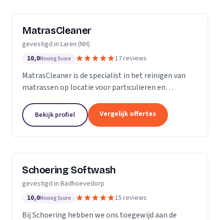
MatrasCleaner
gevestigd in Laren (NH)
10,0
17 reviews
Moving Score
MatrasCleaner is de specialist in het reinigen van
matrassen op locatie voor particulieren en
bedrijven. Met een inwendige dieptereiniging en UVC
desinfectie van de matrassen wordt alle vervuiling...
Vergelijk offertes
Bekijk profiel
Schoering Softwash
gevestigd in Badhoevedorp
10,0
15 reviews
Moving Score
Bij Schoering hebben we ons toegewijd aan de