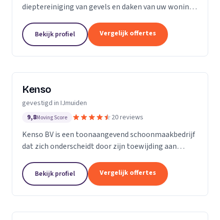
dieptereiniging van gevels en daken van uw woning
en bedrijfspand. Dit doen wij geheel zonder hoge
druk! Onze specialisatie? Het reinigen van
Vergelijk offertes
Bekijk profiel
monumentale...
Kenso
gevestigd in IJmuiden
9,8
20 reviews
Moving Score
Kenso BV is een toonaangevend schoonmaakbedrijf
dat zich onderscheidt door zijn toewijding aan
kwaliteit en klanttevredenheid. Wij geloven dat
onze medewerkers ons visitekaartje zijn, daarom...
Vergelijk offertes
Bekijk profiel