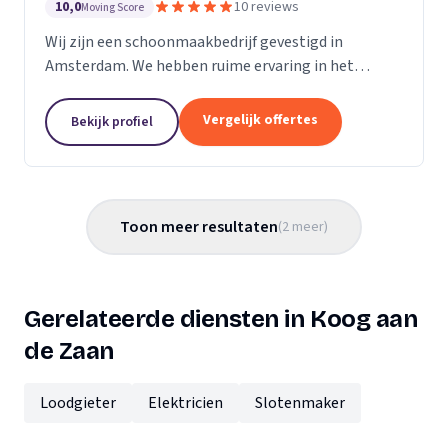
10,0
10 reviews
Moving Score
Wij zijn een schoonmaakbedrijf gevestigd in
Amsterdam. We hebben ruime ervaring in het
schoonmaken van kantoren en scholen, bouw- en
opleveringsschoonmaak en glasbewassing.
Vergelijk offertes
Bekijk profiel
Toon meer resultaten
(
2
meer
)
Gerelateerde diensten in Koog aan
de Zaan
Loodgieter
Elektricien
Slotenmaker