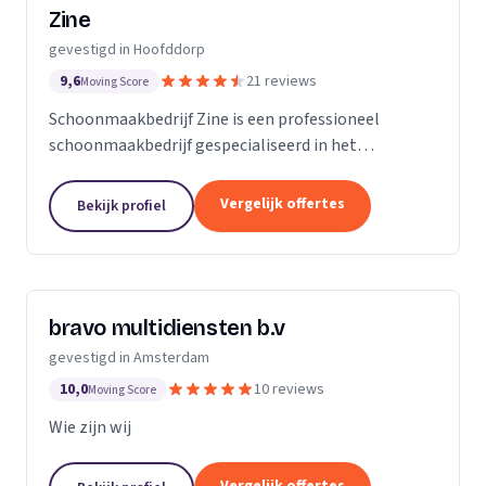
Zine
gevestigd in Hoofddorp
9,6
21 reviews
Moving Score
Schoonmaakbedrijf Zine is een professioneel
schoonmaakbedrijf gespecialiseerd in het
schoonmaken van scholen en kantoorpanden. Sinds
2003 zijn wij als schoonmaakbedrijf actief in de regio
Vergelijk offertes
Bekijk profiel
Noord- en...
bravo multidiensten b.v
gevestigd in Amsterdam
10,0
10 reviews
Moving Score
Wie zijn wij