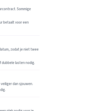
uurcontract. Sommige
r betaalt voor een
datum, zodat je niet twee
 of dubbele lasten nodig.
n veiliger dan sjouwen.
dig.
een plek nodig voor je