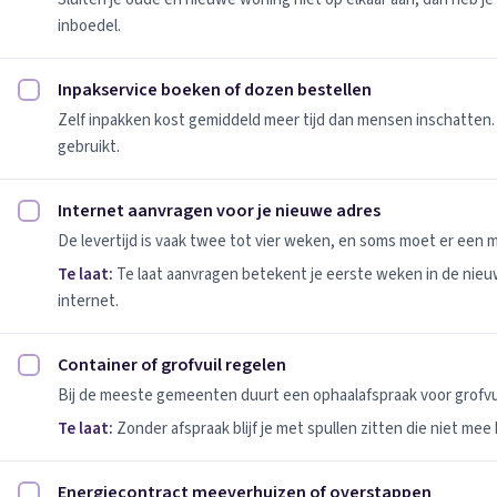
inboedel.
Inpakservice boeken of dozen bestellen
Inpakservice boeken of dozen bestellen afvinken
Zelf inpakken kost gemiddeld meer tijd dan mensen inschatten.
gebruikt.
Internet aanvragen voor je nieuwe adres
Internet aanvragen voor je nieuwe adres afvinken
De levertijd is vaak twee tot vier weken, en soms moet er een
Te laat:
Te laat aanvragen betekent je eerste weken in de nie
internet.
Container of grofvuil regelen
Container of grofvuil regelen afvinken
Bij de meeste gemeenten duurt een ophaalafspraak voor grofvui
Te laat:
Zonder afspraak blijf je met spullen zitten die niet mee
Energiecontract meeverhuizen of overstappen