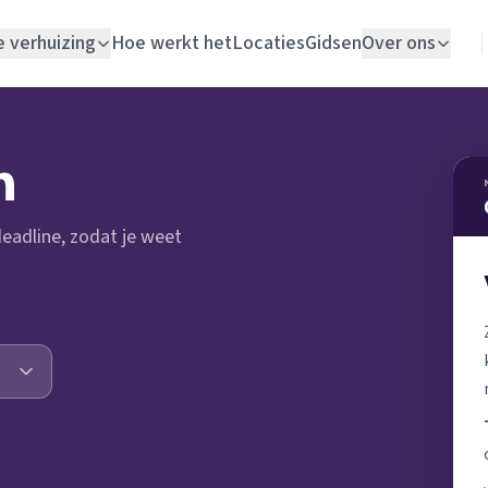
e verhuizing
Hoe werkt het
Locaties
Gidsen
Over ons
Verhuislift
n
Woningontruiming
 deadline, zodat je weet
Schildersbedrijf
Vloerlegger
Elektricien