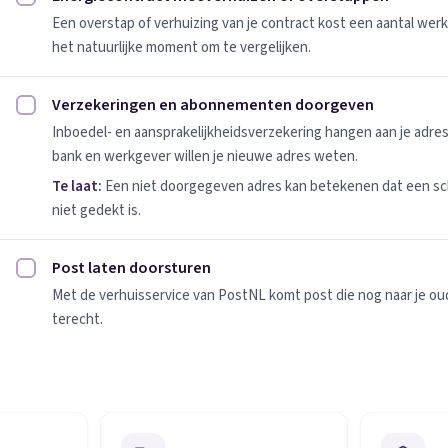
Energiecontract meeverhuizen of overstappen afvinken
Een overstap of verhuizing van je contract kost een aantal werk
het natuurlijke moment om te vergelijken.
Verzekeringen en abonnementen doorgeven
Verzekeringen en abonnementen doorgeven afvinken
Inboedel- en aansprakelijkheidsverzekering hangen aan je adres
bank en werkgever willen je nieuwe adres weten.
Te laat:
Een niet doorgegeven adres kan betekenen dat een sc
niet gedekt is.
Post laten doorsturen
Post laten doorsturen afvinken
Met de verhuisservice van PostNL komt post die nog naar je oude
terecht.