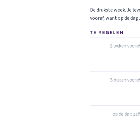
De drukste week. Je le
vooraf, want op de dag z
TE REGELEN
2 weken vooraf
3 dagen vooraf
op de dag zelf