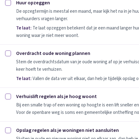
Huur opzeggen
Huur opzeggen afvinken
De opzegtermijn is meestal een maand, maar kijk het na in je h
verhuurders vragen langer.
Te laat:
Te laat opzeggen betekent dat je een maand langer huu
woning waar je niet meer woont.
Overdracht oude woning plannen
Overdracht oude woning plannen afvinken
Stem de overdrachtsdatum van je oude woning af op je verhuis
keer hoeft te verhuizen.
Te laat:
Vallen de data ver uit elkaar, dan heb je tijdelijk opslag
Verhuislift regelen als je hoog woont
Verhuislift regelen als je hoog woont afvinken
Bij een smalle trap of een woning op hoogte is een lift sneller e
Voor de openbare weg is soms een gemeentelijke ontheffing no
Opslag regelen als je woningen niet aansluiten
Opslag regelen als je woningen niet aansluiten afvinken
Sluiten je oude en nieuwe woning niet op elkaar aan, dan heb je 