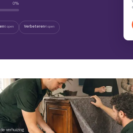
0
%
Verhuisvolume berekenen
enen
Energie vergelijken
ten
Verbeteren
6 open
4 open
de verhuizing