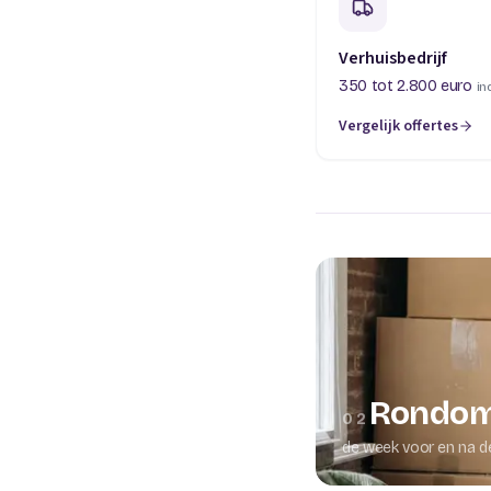
Verhuisbedrijf
350 tot 2.800 euro
in
Vergelijk offertes
(opent in een nieuw t
Rondom
02
de week voor en na d