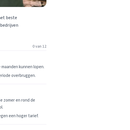
het beste
 bedrijven
0 van 12
ie maanden kunnen lopen.
periode overbruggen.
de zomer en rond de
l.
egen een hoger tarief.