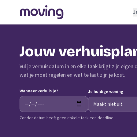
J
REGELEN
Verhuisbedrijf
Jouw verhuispla
Opslagruimte
INRICHTEN
Vul je verhuisdatum in en elke taak krijgt zijn eigen
Schoonmaakbedrijf
wat je moet regelen en wat te laat zijn je kost.
Klusjesman
Wanneer verhuis je?
Loodgieter
Je huidige woning
Slotenmaker
Zonder datum heeft geen enkele taak een deadline.
TOOLS BIJ VERHUIZEN