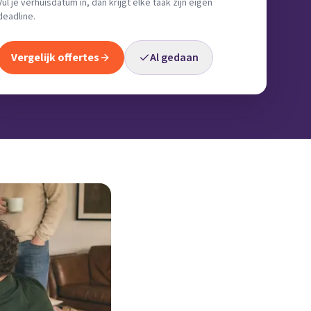
Vul je verhuisdatum in, dan krijgt elke taak zijn eigen
deadline.
Vergelijk offertes
Al gedaan