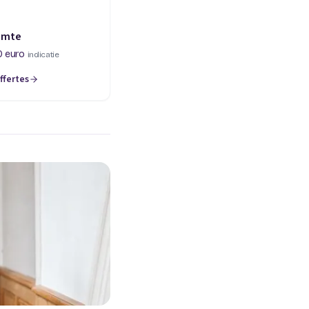
imte
0 euro
indicatie
ffertes
een nieuw tabblad)