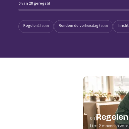
0 van 28 geregeld
Verhuisplanner
Verhuisdozen berek
Regelen
Rondom de verhuisdag
Inrich
12 open
6 open
Regelen
01
1 tot 2 maanden voor 