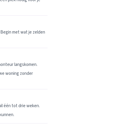
 Begin met wat je zelden
 monteur langskomen.
uwe woning zonder
l één tot drie weken.
 kunnen.