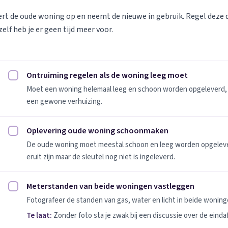
vert de oude woning op en neemt de nieuwe in gebruik. Regel deze
elf heb je er geen tijd meer voor.
Ontruiming regelen als de woning leeg moet
Ontruiming regelen als de woning leeg moet afvinken
Moet een woning helemaal leeg en schoon worden opgeleverd, 
een gewone verhuizing.
Oplevering oude woning schoonmaken
Oplevering oude woning schoonmaken afvinken
De oude woning moet meestal schoon en leeg worden opgeleverd
eruit zijn maar de sleutel nog niet is ingeleverd.
Meterstanden van beide woningen vastleggen
Meterstanden van beide woningen vastleggen afvinken
Fotografeer de standen van gas, water en licht in beide woninge
Te laat:
Zonder foto sta je zwak bij een discussie over de einda