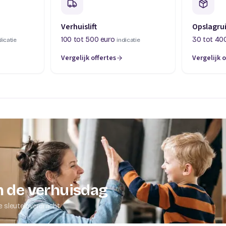
Verhuislift
Opslagru
100 tot 500 euro
30 tot 40
dicatie
indicatie
Vergelijk offertes
Vergelijk o
abblad)
(opent in een nieuw tabblad)
(opent in 
 de verhuisdag
e sleuteloverdracht