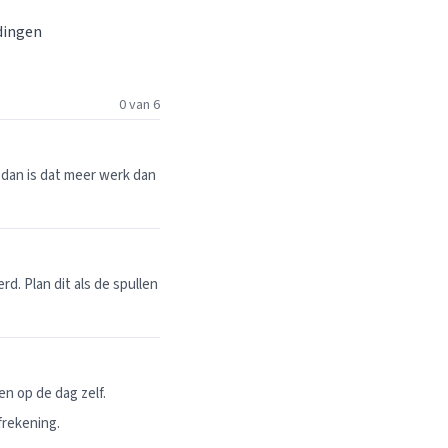
 dingen
0 van 6
dan is dat meer werk dan
. Plan dit als de spullen
n op de dag zelf.
frekening.