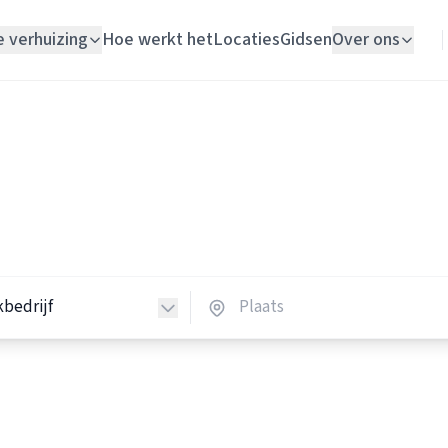
e verhuizing
Hoe werkt het
Locaties
Gidsen
Over ons
Verhuislift
Schoonmaakbedrijven
Woningontruiming
hoonmaakbedrijven in Nede
Schildersbedrijf
 schoonmaakbedrijven in heel Nederland.
Vloerlegger
Elektricien