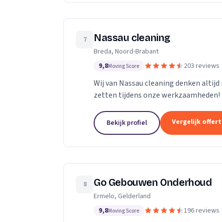
Nassau cleaning
7
Breda, Noord-Brabant
9,8
203 reviews
Moving Score
Wij van Nassau cleaning denken altijd
zetten tijdens onze werkzaamheden!
Vergelijk offer
Bekijk profiel
Go Gebouwen Onderhoud
8
Ermelo, Gelderland
9,8
196 reviews
Moving Score