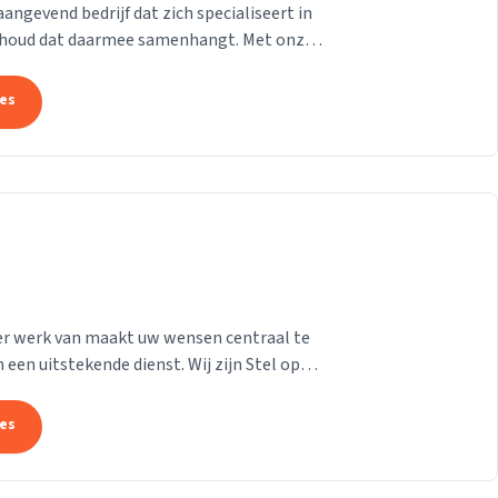
gevend bedrijf dat zich specialiseert in
derhoud dat daarmee samenhangt. Met onze
at uw pand...
tes
e er werk van maakt uw wensen centraal te
 een uitstekende dienst. Wij zijn Stel op
n...
tes