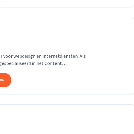
 voor webdesign en internetdiensten. Als
gespecialiseerd in het Content
on van der Helm,...
tes