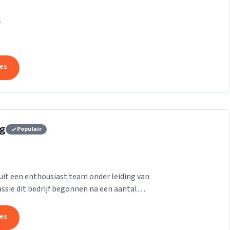
k die ons onderscheidt.
s
tes
rg
Populair
it een enthousiast team onder leiding van
passie dit bedrijf begonnen na een aantal
aam te...
tes