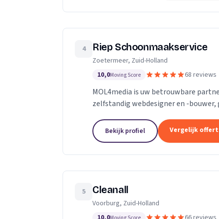
Riep Schoonmaakservice
4
Zoetermeer, Zuid-Holland
10,0
68 reviews
Moving Score
MOL4media is uw betrouwbare partner
zelfstandig webdesigner en -bouwer, 
Management Systeem Joomla, zet ik, T
Vergelijk offer
Bekijk profiel
Cleanall
5
Voorburg, Zuid-Holland
10,0
66 reviews
Moving Score