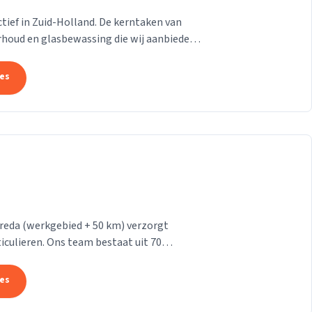
 actief in Zuid-Holland. De kerntaken van
rhoud en glasbewassing die wij aanbieden
n....
tes
reda (werkgebied + 50 km) verzorgt
iculieren. Ons team bestaat uit 70
makers. Wij leveren...
tes