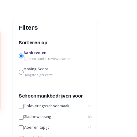
Filters
Sorteren op
Aanbevolen
Cijfer en aantal reviews samen
Moving Score
Hoogste cijfer eerst
Schoonmaakbedrijven voor
Opleveringsschoonmaak
13
Glasbewassing
80
Vloer en tapijt
44