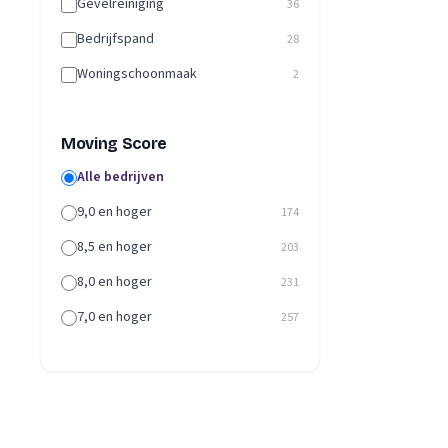
Gevelreiniging
36
Bedrijfspand
28
Woningschoonmaak
2
Moving Score
Alle bedrijven
9,0 en hoger
174
8,5 en hoger
203
8,0 en hoger
231
7,0 en hoger
257