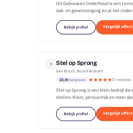
GO Gebouwen Onderhoud is een toonaan
dak- en gevelreiniging en al het on
vakkundige aanpak zorgen we ervoor d
Vergelijk offer
Bekijk profiel
Stel op Sprong
9
Den Bosch, Noord-Brabant
10,0
57 reviews
Moving Score
Stel op Sprong is een klein bedrijf di
stellen. Klein, persoonlijk en meer dan
Sprong gestart om mensen te helpen e
Vergelijk offer
Bekijk profiel