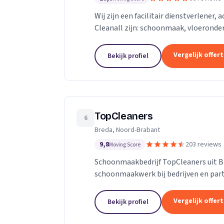
Wij zijn een facilitair dienstverlener,
Cleanall zijn: schoonmaak, vloeronde
in particulieren en zakelijke omgevinge
Vergelijk offer
Bekijk profiel
TopCleaners
6
Breda, Noord-Brabant
9,8
203 reviews
Moving Score
Schoonmaakbedrijf TopCleaners uit B
schoonmaakwerk bij bedrijven en part
enthousiaste en vak geschoolde schoon
Vergelijk offer
Bekijk profiel