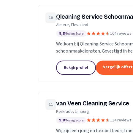
Qleaning Service Schoonma
10
Almere, Flevoland
9,8
164 reviews
Moving Score
Welkom bij Qleaning Service Schoonm
schoonmaakdiensten. Gevestigd in het
om de standaard in schoonmaakexperti
Vergelijk offer
Bekijk profiel
van Veen Cleaning Service
11
Kerkrade, Limburg
9,8
114 reviews
Moving Score
Wij zijn een jong en flexibel bedrijf