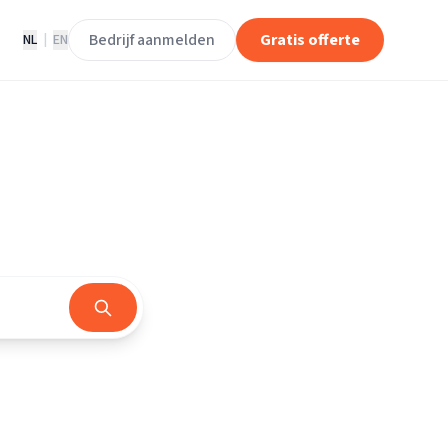
Bedrijf aanmelden
Gratis offerte
NL
|
EN
rland