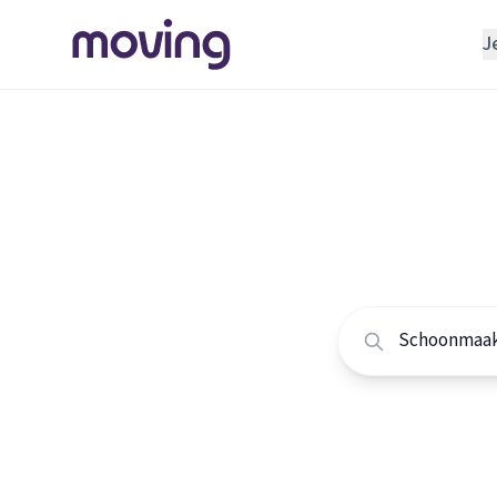
J
REGELEN
Verhuisbedrijf
Home
/
Nederland
/
Opslagruimte
Alle sc
INRICHTEN
Schoonmaakbedrijf
Vergelijk de beste
Klusjesman
Loodgieter
Slotenmaker
TOOLS BIJ VERHUIZEN