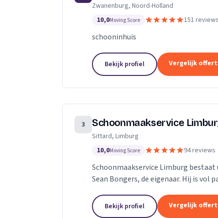
Zwanenburg, Noord-Holland
technieken en een persoonlijke aanpa
10,0
151 review
Moving Score
schooninhuis
Vergelijk offer
Bekijk profiel
Schoonmaakservice Limbu
3
Sittard, Limburg
10,0
94 reviews
Moving Score
Schoonmaakservice Limburg bestaat u
Sean Bongers, de eigenaar. Hij is vol 
jaren in de schoonmaakbranche werkz
Vergelijk offer
Bekijk profiel