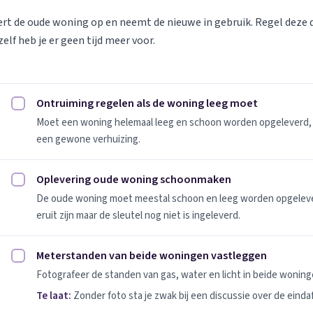
vert de oude woning op en neemt de nieuwe in gebruik. Regel deze
elf heb je er geen tijd meer voor.
Ontruiming regelen als de woning leeg moet
Ontruiming regelen als de woning leeg moet afvinken
Moet een woning helemaal leeg en schoon worden opgeleverd, 
een gewone verhuizing.
Oplevering oude woning schoonmaken
Oplevering oude woning schoonmaken afvinken
De oude woning moet meestal schoon en leeg worden opgeleverd
eruit zijn maar de sleutel nog niet is ingeleverd.
Meterstanden van beide woningen vastleggen
Meterstanden van beide woningen vastleggen afvinken
Fotografeer de standen van gas, water en licht in beide woninge
Te laat:
Zonder foto sta je zwak bij een discussie over de einda