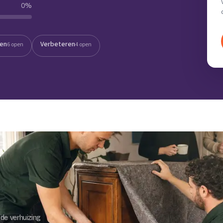
0
%
Verhuisvolume berekenen
enen
Energie vergelijken
ten
Verbeteren
6 open
4 open
de verhuizing