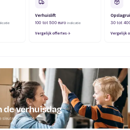
Verhuislift
Opslagru
100 tot 500 euro
30 tot 40
dicatie
indicatie
Vergelijk offertes
Vergelijk o
abblad)
(opent in een nieuw tabblad)
(opent in 
 de verhuisdag
e sleuteloverdracht