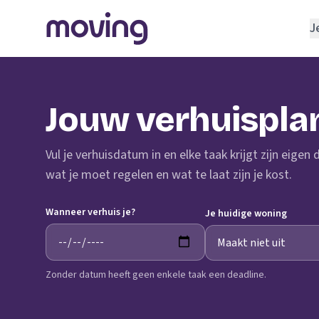
J
REGELEN
Verhuisbedrijf
Jouw verhuispla
Opslagruimte
INRICHTEN
Vul je verhuisdatum in en elke taak krijgt zijn eigen
Schoonmaakbedrijf
wat je moet regelen en wat te laat zijn je kost.
Klusjesman
Wanneer verhuis je?
Loodgieter
Je huidige woning
Slotenmaker
Zonder datum heeft geen enkele taak een deadline.
TOOLS BIJ VERHUIZEN