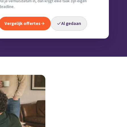
Vul je verhuisdatum in, dan krijgt elke taak zijn eigen
deadline.
Vergelijk offertes
Al gedaan