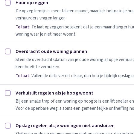
Huur opzeggen
Huur opzeggen afvinken
De opzegtermijn is meestal een maand, maar kijk het na in je h
verhuurders vragen langer.
Te laat:
Te laat opzeggen betekent dat je een maand langer huu
woning waar je niet meer woont.
Overdracht oude woning plannen
Overdracht oude woning plannen afvinken
Stem de overdrachtsdatum van je oude woning af op je verhuis
keer hoeft te verhuizen.
Te laat:
Vallen de data ver uit elkaar, dan heb je tijdelijk opslag
Verhuislift regelen als je hoog woont
Verhuislift regelen als je hoog woont afvinken
Bij een smalle trap of een woning op hoogte is een lift sneller e
Voor de openbare weg is soms een gemeentelijke ontheffing no
Opslag regelen als je woningen niet aansluiten
Opslag regelen als je woningen niet aansluiten afvinken
Sluiten je oude en nieuwe woning niet op elkaar aan, dan heb je 