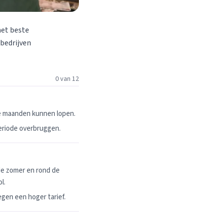
het beste
 bedrijven
0 van 12
ie maanden kunnen lopen.
periode overbruggen.
de zomer en rond de
l.
egen een hoger tarief.