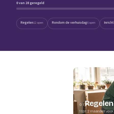
0 van 28 geregeld
Verhuisplanner
Verhuisdozen berek
Regelen
Rondom de verhuisdag
Inrich
12 open
6 open
Regelen
01
1 tot 2 maanden voor 