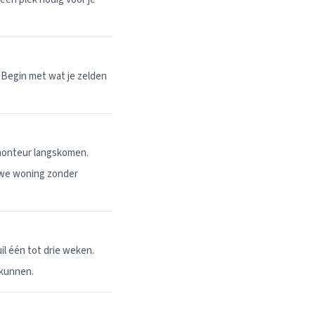
 Begin met wat je zelden
 monteur langskomen.
uwe woning zonder
l één tot drie weken.
 kunnen.