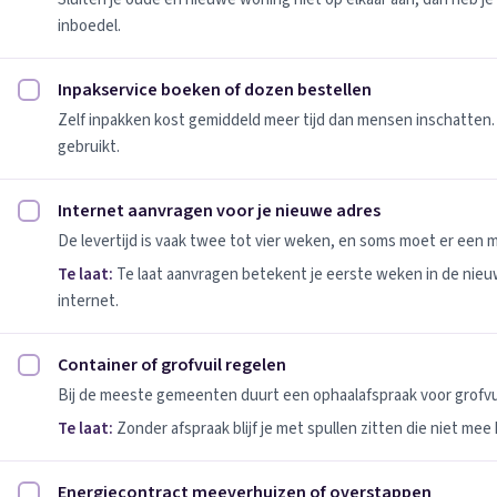
inboedel.
Inpakservice boeken of dozen bestellen
Inpakservice boeken of dozen bestellen afvinken
Zelf inpakken kost gemiddeld meer tijd dan mensen inschatten.
gebruikt.
Internet aanvragen voor je nieuwe adres
Internet aanvragen voor je nieuwe adres afvinken
De levertijd is vaak twee tot vier weken, en soms moet er een
Te laat:
Te laat aanvragen betekent je eerste weken in de nie
internet.
Container of grofvuil regelen
Container of grofvuil regelen afvinken
Bij de meeste gemeenten duurt een ophaalafspraak voor grofvui
Te laat:
Zonder afspraak blijf je met spullen zitten die niet mee
Energiecontract meeverhuizen of overstappen