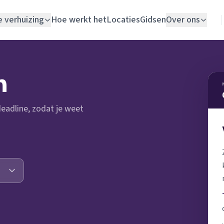
e verhuizing
Hoe werkt het
Locaties
Gidsen
Over ons
Verhuislift
n
Woningontruiming
 deadline, zodat je weet
Schildersbedrijf
Vloerlegger
Elektricien