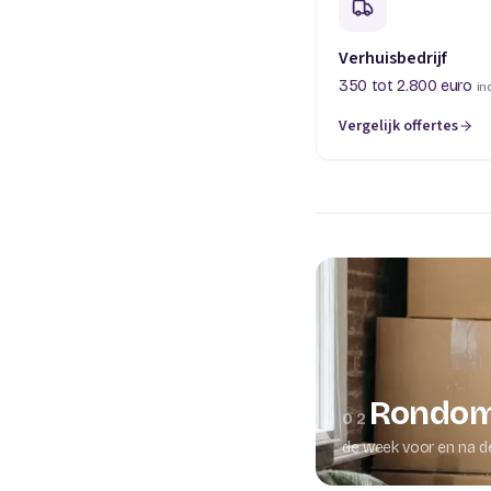
Verhuisbedrijf
350 tot 2.800 euro
in
Vergelijk offertes
(opent in een nieuw t
Rondom
02
de week voor en na d