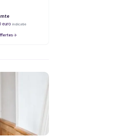
imte
0 euro
indicatie
ffertes
een nieuw tabblad)