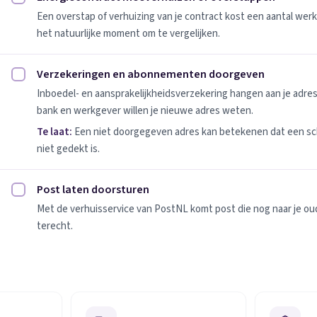
Energiecontract meeverhuizen of overstappen afvinken
Een overstap of verhuizing van je contract kost een aantal werk
het natuurlijke moment om te vergelijken.
Verzekeringen en abonnementen doorgeven
Verzekeringen en abonnementen doorgeven afvinken
Inboedel- en aansprakelijkheidsverzekering hangen aan je adres
bank en werkgever willen je nieuwe adres weten.
Te laat:
Een niet doorgegeven adres kan betekenen dat een sc
niet gedekt is.
Post laten doorsturen
Post laten doorsturen afvinken
Met de verhuisservice van PostNL komt post die nog naar je oude
terecht.