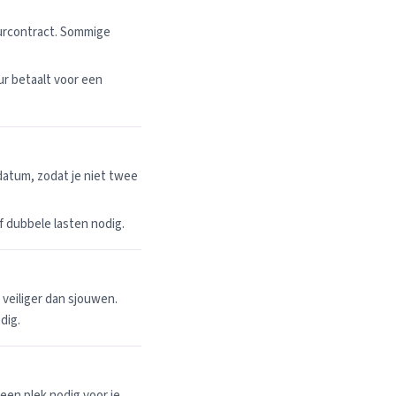
uurcontract. Sommige
r betaalt voor een
datum, zodat je niet twee
 of dubbele lasten nodig.
n veiliger dan sjouwen.
dig.
een plek nodig voor je