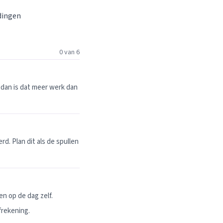
 dingen
0 van 6
dan is dat meer werk dan
. Plan dit als de spullen
n op de dag zelf.
frekening.