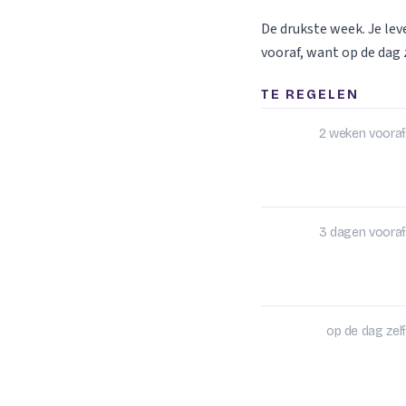
De drukste week. Je le
vooraf, want op de dag z
TE REGELEN
2 weken vooraf
3 dagen vooraf
op de dag zelf