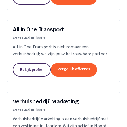
All in One Transport
gevestigd in Haarlem
All in One Transport is niet zomaar een
verhuisbedrijf; we zijn jouw betrouwbare partner
voor naadloze verhuizingen. Met een toegewijd
team van ervaren professionals streven we ernaar
Vergelijk offertes
Bekijk profiel
om de...
Verhuisbedrijf Marketing
gevestigd in Haarlem
Verhuisbedrijf Marketing is een verhuisbedrijf met
een vestiging in Haarlem. Wij zijn actief in Noord-