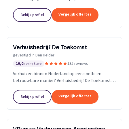
Holland.
Vergelijk offertes
Bekijk profiel
Verhuisbedrijf De Toekomst
gevestigd in Den Helder
10,0
135 reviews
Moving Score
Verhuizen binnen Nederland op een snelle en
betrouwbare manier? Verhuisbedrijf De Toekomst
zorgt ervoor dat uw spullen op veilige wijze verhuisd
worden naar de nieuwe locatie. En dat 24/7! Want of
Vergelijk offertes
Bekijk profiel
u...