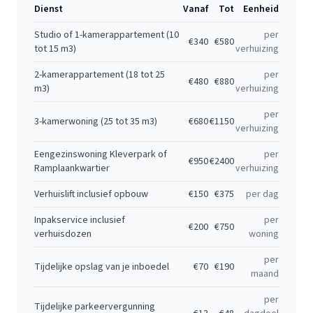
Dienst
Vanaf
Tot
Eenheid
Studio of 1-kamerappartement (10
per
€
340
€
580
tot 15 m3)
verhuizing
2-kamerappartement (18 tot 25
per
€
480
€
880
m3)
verhuizing
per
3-kamerwoning (25 tot 35 m3)
€
680
€
1150
verhuizing
Eengezinswoning Kleverpark of
per
€
950
€
2400
Ramplaankwartier
verhuizing
Verhuislift inclusief opbouw
€
150
€
375
per dag
Inpakservice inclusief
per
€
200
€
750
verhuisdozen
woning
per
Tijdelijke opslag van je inboedel
€
70
€
190
maand
per
Tijdelijke parkeervergunning