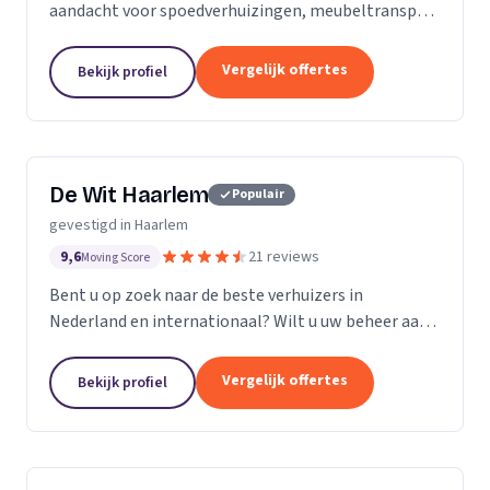
aandacht voor spoedverhuizingen, meubeltransport
en seniorenverhuizingen voor een zorgeloze
verhuizing.
Vergelijk offertes
Bekijk profiel
De Wit Haarlem
Populair
gevestigd in Haarlem
9,6
21 reviews
Moving Score
Bent u op zoek naar de beste verhuizers in
Nederland en internationaal? Wilt u uw beheer aan
ons overlaten of gebruik maken van onze
opslagruimtes? Vraag nu een offerte aan!
Vergelijk offertes
Bekijk profiel