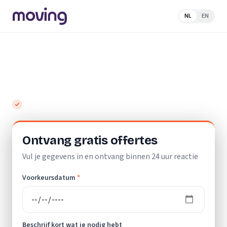
NL
EN
Home
/
Nederland
/
Noord-Holland
/
Haarlem
/
Verhuisbedrijf
Verhuisbedrijf Haarlem - vergelijk
offertes van lokale verhuizers
Gratis en vrijblijvend
Ontvang gratis offertes
Vul je gegevens in en ontvang binnen 24 uur reactie
Voorkeursdatum
*
Beschrijf kort wat je nodig hebt