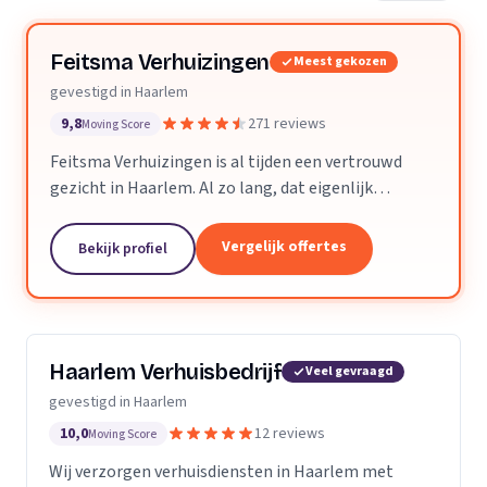
Feitsma Verhuizingen
Meest gekozen
gevestigd in Haarlem
9,8
271 reviews
Moving Score
Feitsma Verhuizingen is al tijden een vertrouwd
gezicht in Haarlem. Al zo lang, dat eigenlijk
niemand precies meer weet wanneer opa Feitsma
ooit begonnen is met verhuizen. De eerste
Vergelijk offertes
Bekijk profiel
advertenties van...
Haarlem Verhuisbedrijf
Veel gevraagd
gevestigd in Haarlem
10,0
12 reviews
Moving Score
Wij verzorgen verhuisdiensten in Haarlem met