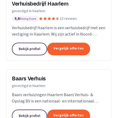
Verhuisbedrijf Haarlem
gevestigd in Haarlem
9,8
15 reviews
Moving Score
Verhuisbedrijf Haarlem is een verhuisbedrijf met een
vestiging in Haarlem. Wij zijn actief in Noord-
Holland. Op basis van 15 beoordelingen staan wij op
een 4,9.
Vergelijk offertes
Bekijk profiel
Baars Verhuis
gevestigd in Haarlem
Baars verhuizingen Haarlem Baars Verhuis- &
Opslag BV is een nationaal- en internationaal
verhuisbedrijf dat sinds 1928 gevestigd is in Haarlem.
Ons bedrijf telt 22 medewerkers die staan voor een...
Vergelijk offertes
Bekijk profiel