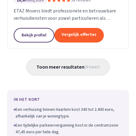
10,0
58 reviews
Moving Score
ETAZ Movers biedt professionele en betrouwbare
verhuisdiensten voor zowel particulieren als
bedrijven. Wij combineren ervaring met een
persoonlijke aanpak, zodat elke verhuizing efficiënt
Vergelijk offertes
Bekijk profiel
en zonder stress verloopt. Ons team werkt
zorgvuldig en met oog voor detail, zodat uw
eigendommen veilig op de juiste bestemming
aankomen. Wij bieden flexibele oplossingen, van
Toon meer resultaten
(
9
meer
)
transport tot volledige inpakservice.
Klanttevredenheid, transparantie en kwaliteit
staan bij ons voorop. Of het nu gaat om een lokale
verhuizing of een grotere opdracht, ETAZ Movers
denkt met u mee en neemt al het werk uit handen.
IN HET KORT
ETAZ Movers – uw partner voor een zorgeloze
Een verhuizing binnen Haarlem kost 340 tot 2.400 euro,
verhuizing.
afhankelijk van je woningtype.
Een tijdelijke parkeervergunning kost in de centrumzone
47,45 euro per hele dag.