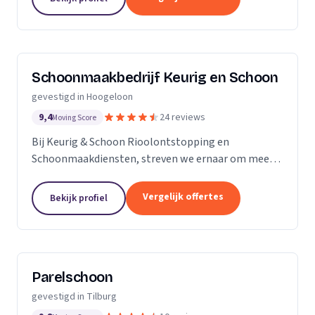
Schoonmaakbedrijf Keurig en Schoon
gevestigd in Hoogeloon
9,4
24 reviews
Moving Score
Bij Keurig & Schoon Rioolontstopping en
Schoonmaakdiensten, streven we ernaar om meer
te zijn dan alleen een dienstverlener. Wij zijn uw
betrouwbare partner in het oplossen van
Vergelijk offertes
Bekijk profiel
rioolproblemen en het...
Parelschoon
gevestigd in Tilburg