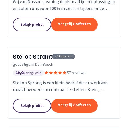
Wij van Nassau cleaning denken altijd in oplossingen
en zullen ons voor 100% in zetten tijdens onze
werkzaamheden!
Vergelijk offertes
Bekijk profiel
Stel op Sprong
Populair
gevestigd in Den Bosch
10,0
57 reviews
Moving Score
Stel op Sprong is een klein bedrijf die er werk van
maakt uw wensen centraal te stellen. Klein,
persoonlijk en meer dan een uitstekende dienst. Wij
zijn Stel op Sprong gestart om mensen te helpen
Vergelijk offertes
Bekijk profiel
en...