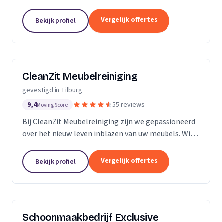
bedrijven en particulieren
Vergelijk offertes
Bekijk profiel
CleanZit Meubelreiniging
gevestigd in Tilburg
9,4
55 reviews
Moving Score
Bij CleanZit Meubelreiniging zijn we gepassioneerd
over het nieuw leven inblazen van uw meubels. Wij
zijn experts in het reinigen van bankstellen,
ongeacht de stof of het materiaal. Of het nu gaat
Vergelijk offertes
Bekijk profiel
om...
Schoonmaakbedrijf Exclusive