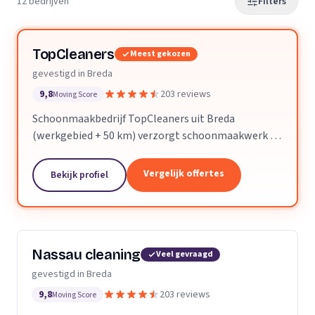
12 bedrijven
Filters
TopCleaners
Meest gekozen
gevestigd in Breda
9,8
203 reviews
Moving Score
Schoonmaakbedrijf TopCleaners uit Breda
(werkgebied + 50 km) verzorgt schoonmaakwerk bij
bedrijven en particulieren. Ons team bestaat uit 70
enthousiaste en vak geschoolde schoonmakers. Wij
Vergelijk offertes
Bekijk profiel
leveren...
Nassau cleaning
Veel gevraagd
gevestigd in Breda
9,8
203 reviews
Moving Score