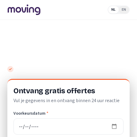
NL
EN
Home
/
Nederland
/
Noord-
Brabant
/
Leende
/
Schoonmaakbedrijf
Top 10 beste schoonmaakbedrijven in
Leende
Gratis en vrijblijvend
Ontvang gratis offertes
Vul je gegevens in en ontvang binnen 24 uur reactie
Voorkeursdatum
*