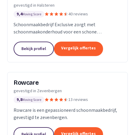
gevestigd in Halsteren
9,4
40 reviews
Moving Score
Schoonmaakbedrijf Exclusive zorgt met
schoonmaakonderhoud voor een schone
werkomgeving bij uw bedrijf en dat zorgt voor
minder ziekteverzuim onder uw werknemers. Wij
Vergelijk offertes
Bekijk profiel
zijn namelijk van mening dat het...
Rowcare
gevestigd in Zevenbergen
9,8
13 reviews
Moving Score
Rowcare is een gepassioneerd schoonmaakbedrijf,
gevestigd te zevenbergen.
Vergelijk offertes
Bekijk profiel