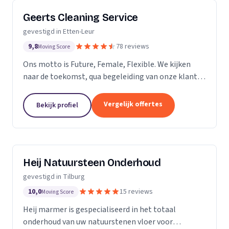
Geerts Cleaning Service
gevestigd in Etten-Leur
9,8
78 reviews
Moving Score
Ons motto is Future, Female, Flexible. We kijken
naar de toekomst, qua begeleiding van onze klanten
en duurzaamheid van onze producten. Als twee
vrouwelijke ondernemers behandelen wij ons
Vergelijk offertes
Bekijk profiel
personeel...
Heij Natuursteen Onderhoud
gevestigd in Tilburg
10,0
15 reviews
Moving Score
Heij marmer is gespecialiseerd in het totaal
onderhoud van uw natuurstenen vloer voor