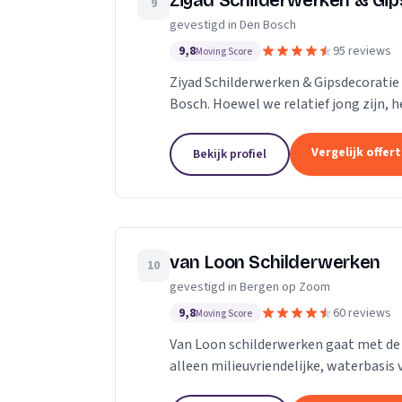
Ziyad Schilderwerken & Gip
9
gevestigd in Den Bosch
9,8
95 reviews
Moving Score
Ziyad Schilderwerken & Gipsdecoratie i
Bosch. Hoewel we relatief jong zijn,
die al vele jaren actief zijn in de...
Vergelijk offer
Bekijk profiel
van Loon Schilderwerken
10
gevestigd in Bergen op Zoom
9,8
60 reviews
Moving Score
Van Loon schilderwerken gaat met de 
alleen milieuvriendelijke, waterbasis 
Deze leveranciers zijn in de loop der tij