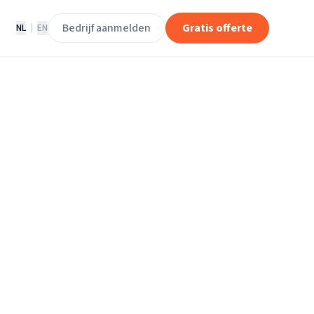
Bedrijf aanmelden
Gratis offerte
NL
|
EN
jven in Leende
de.