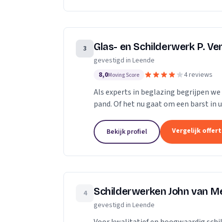
Glas- en Schilderwerk P. V
3
gevestigd in Leende
8,0
4 reviews
Moving Score
Als experts in beglazing begrijpen we
pand. Of het nu gaat om een barst in 
isolatieglas, wij staan klaar om u te h
Vergelijk offer
Bekijk profiel
Schilderwerken John van Me
4
gevestigd in Leende