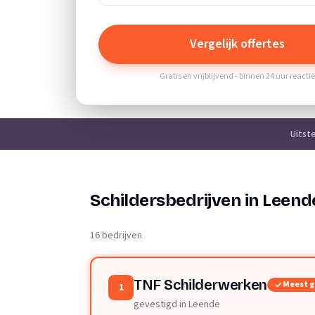
Vergelijk offertes
Gratis en vrijblijvend - binnen 24 uur reacti
Uitst
Schildersbedrijven in Leend
16 bedrijven
TNF Schilderwerken
Meest 
1
gevestigd in Leende