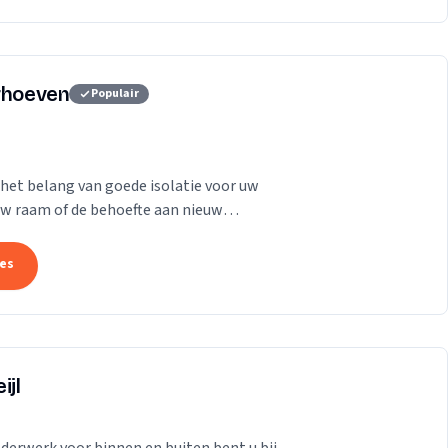
erhoeven
Populair
 het belang van goede isolatie voor uw
uw raam of de behoefte aan nieuw
elpen. Onze...
tes
ijl