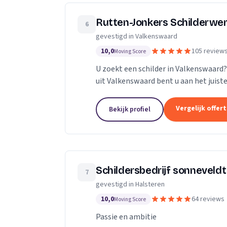
Rutten-Jonkers Schilderwe
6
gevestigd in Valkenswaard
10,0
105 review
Moving Score
U zoekt een schilder in Valkenswaard?
uit Valkenswaard bent u aan het juiste
Vergelijk offer
Bekijk profiel
Schildersbedrijf sonneveldt
7
gevestigd in Halsteren
10,0
64 reviews
Moving Score
Passie en ambitie