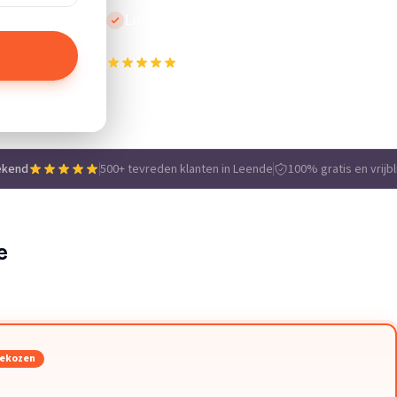
Lokale vakmensen
500+ tevreden klanten in Leende
e
ekend
500+ tevreden klanten in Leende
100% gratis en vrijbl
e
gekozen