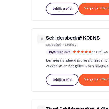
Vergelijk offer
Bekijk profiel
Schildersbedrijf KOENS
8
gevestigd in Sterksel
10,0
46 reviews
Moving Score
Een gegarandeerd professioneel eindr
vakkennis en het gebruik van hoogwa
Vergelijk offer
Bekijk profiel