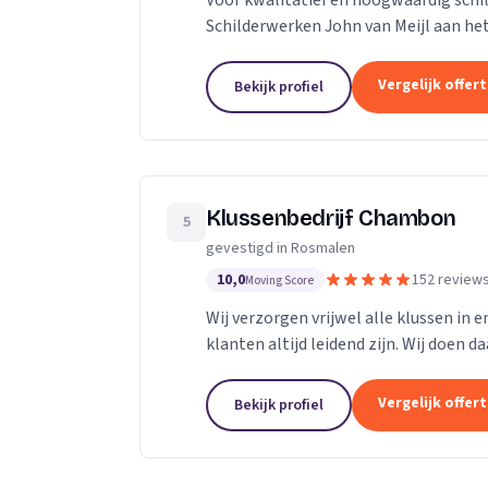
Voor kwalitatief en hoogwaardig schil
Schilderwerken John van Meijl aan het
Vergelijk offer
Bekijk profiel
Klussenbedrijf Chambon
5
gevestigd in Rosmalen
10,0
152 review
Moving Score
Wij verzorgen vrijwel alle klussen in 
klanten altijd leidend zijn. Wij doen d
Dankzij ons vakmanschap en direct...
Vergelijk offer
Bekijk profiel