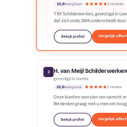
10,0
3 reviews
Moving Score
TNF Schilderwerken, gevestigd in Lee
dat zich sinds 2004 onderscheidt door
gaat om het schilderen van kozijnen, h
Vergelijk offer
Bekijk profiel
H. van Meijl Schilderwerken
2
gevestigd in Leende
10,0
1 review
Moving Score
Onze klanten voorzien van oprecht en 
We denken graag met u mee om hoogw
redelijke prijs. Als vanzelfsprekend we
Vergelijk offer
Bekijk profiel