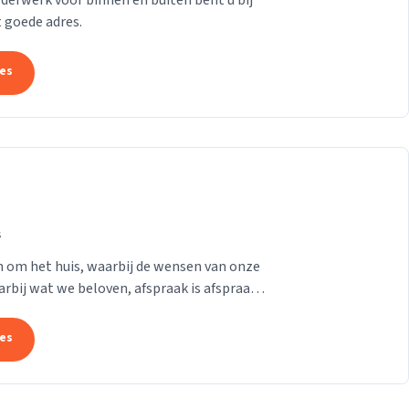
derwerk voor binnen en buiten bent u bij
 goede adres.
tes
s
en om het huis, waarbij de wensen van onze
aarbij wat we beloven, afspraak is afspraak.
tes