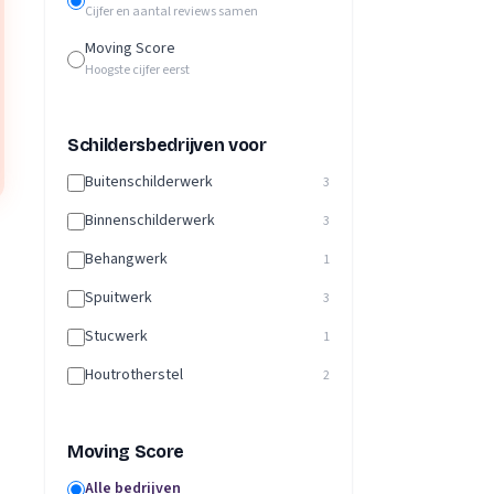
Cijfer en aantal reviews samen
Moving Score
Hoogste cijfer eerst
Schildersbedrijven voor
Buitenschilderwerk
3
Binnenschilderwerk
3
Behangwerk
1
Spuitwerk
3
Stucwerk
1
Houtrotherstel
2
Moving Score
Alle bedrijven