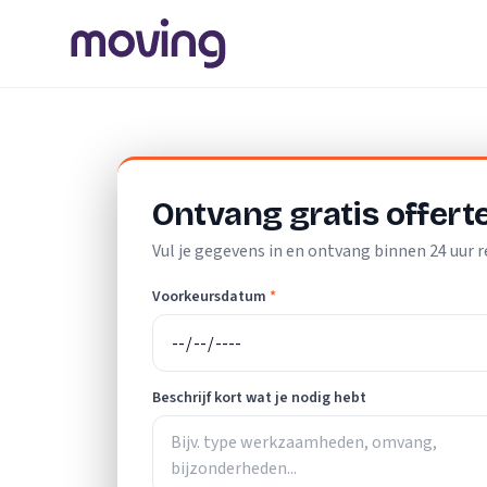
Home
/
Nederland
/
Noord-Brabant
/
Leende
/
Schildersbe
Ontvang gratis offert
Vul je gegevens in en ontvang binnen 24 uur r
Voorkeursdatum
*
Beschrijf kort wat je nodig hebt