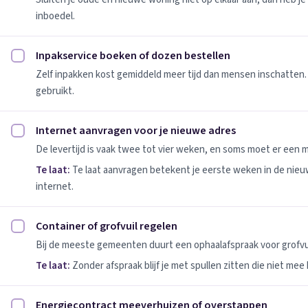
inboedel.
Inpakservice boeken of dozen bestellen
Inpakservice boeken of dozen bestellen afvinken
Zelf inpakken kost gemiddeld meer tijd dan mensen inschatten.
gebruikt.
Internet aanvragen voor je nieuwe adres
Internet aanvragen voor je nieuwe adres afvinken
De levertijd is vaak twee tot vier weken, en soms moet er een
Te laat:
Te laat aanvragen betekent je eerste weken in de nie
internet.
Container of grofvuil regelen
Container of grofvuil regelen afvinken
Bij de meeste gemeenten duurt een ophaalafspraak voor grofvui
Te laat:
Zonder afspraak blijf je met spullen zitten die niet mee
Energiecontract meeverhuizen of overstappen