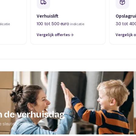
Verhuislift
Opslagru
100 tot 500 euro
30 tot 40
dicatie
indicatie
Vergelijk offertes
Vergelijk o
abblad)
(opent in een nieuw tabblad)
(opent in 
 de verhuisdag
e sleuteloverdracht