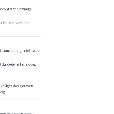
uurcontract. Sommige
r betaalt voor een
datum, zodat je niet twee
 of dubbele lasten nodig.
n veiliger dan sjouwen.
dig.
een plek nodig voor je