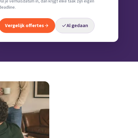
Vul je verhuisdatum in, dan krijgt elke taak zijn eigen
deadline.
Vergelijk offertes
Al gedaan