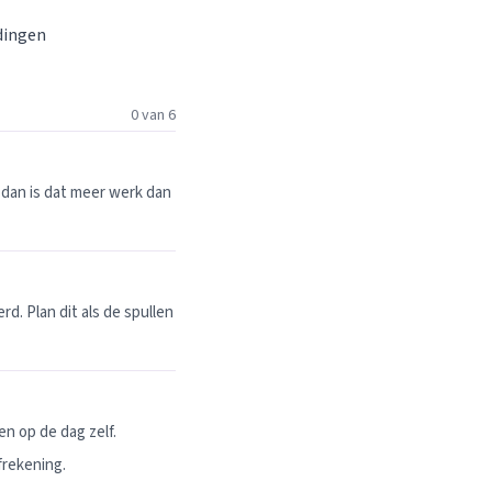
 dingen
0 van 6
dan is dat meer werk dan
. Plan dit als de spullen
n op de dag zelf.
frekening.