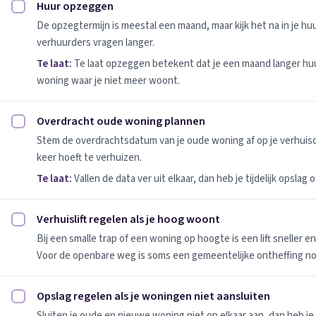
Huur opzeggen
Huur opzeggen afvinken
De opzegtermijn is meestal een maand, maar kijk het na in je h
verhuurders vragen langer.
Te laat:
Te laat opzeggen betekent dat je een maand langer huu
woning waar je niet meer woont.
Overdracht oude woning plannen
Overdracht oude woning plannen afvinken
Stem de overdrachtsdatum van je oude woning af op je verhuis
keer hoeft te verhuizen.
Te laat:
Vallen de data ver uit elkaar, dan heb je tijdelijk opslag
Verhuislift regelen als je hoog woont
Verhuislift regelen als je hoog woont afvinken
Bij een smalle trap of een woning op hoogte is een lift sneller e
Voor de openbare weg is soms een gemeentelijke ontheffing no
Opslag regelen als je woningen niet aansluiten
Opslag regelen als je woningen niet aansluiten afvinken
Sluiten je oude en nieuwe woning niet op elkaar aan, dan heb je 