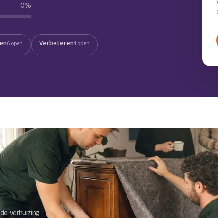
0
%
Verhuisvolume berekenen
enen
Energie vergelijken
ten
Verbeteren
6 open
4 open
de verhuizing