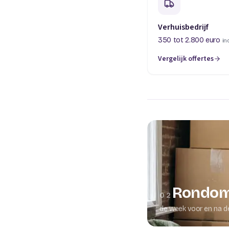
Verhuisbedrijf
350 tot 2.800 euro
in
Vergelijk offertes
(opent in een nieuw t
Rondom
02
de week voor en na d