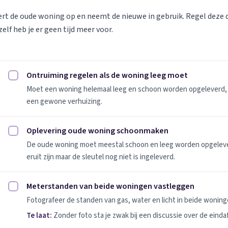
vert de oude woning op en neemt de nieuwe in gebruik. Regel deze
elf heb je er geen tijd meer voor.
Ontruiming regelen als de woning leeg moet
Ontruiming regelen als de woning leeg moet afvinken
Moet een woning helemaal leeg en schoon worden opgeleverd, 
een gewone verhuizing.
Oplevering oude woning schoonmaken
Oplevering oude woning schoonmaken afvinken
De oude woning moet meestal schoon en leeg worden opgeleverd
eruit zijn maar de sleutel nog niet is ingeleverd.
Meterstanden van beide woningen vastleggen
Meterstanden van beide woningen vastleggen afvinken
Fotografeer de standen van gas, water en licht in beide woninge
Te laat:
Zonder foto sta je zwak bij een discussie over de einda