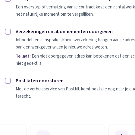
Energiecontract meeverhuizen of overstappen afvinken
Een overstap of verhuizing van je contract kost een aantal werk
het natuurlijke moment om te vergelijken.
Verzekeringen en abonnementen doorgeven
Verzekeringen en abonnementen doorgeven afvinken
Inboedel- en aansprakelijkheidsverzekering hangen aan je adres
bank en werkgever willen je nieuwe adres weten.
Te laat:
Een niet doorgegeven adres kan betekenen dat een sc
niet gedekt is.
Post laten doorsturen
Post laten doorsturen afvinken
Met de verhuisservice van PostNL komt post die nog naar je oude
terecht.