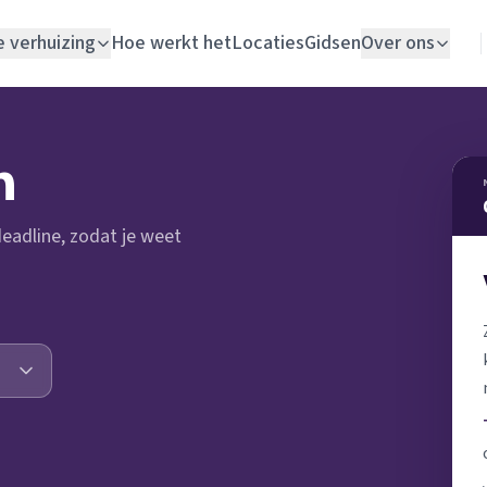
e verhuizing
Hoe werkt het
Locaties
Gidsen
Over ons
Verhuislift
n
Woningontruiming
 deadline, zodat je weet
Schildersbedrijf
Vloerlegger
Elektricien