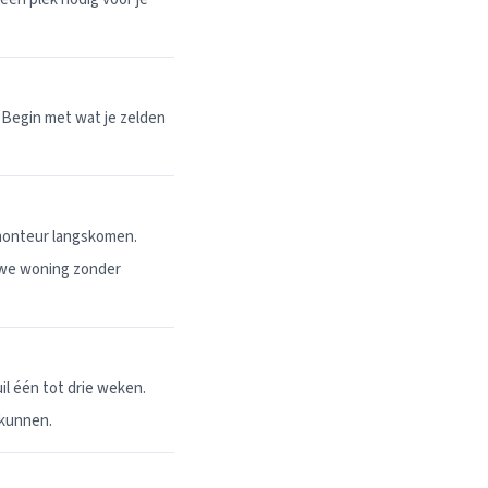
 Begin met wat je zelden
 monteur langskomen.
uwe woning zonder
l één tot drie weken.
 kunnen.