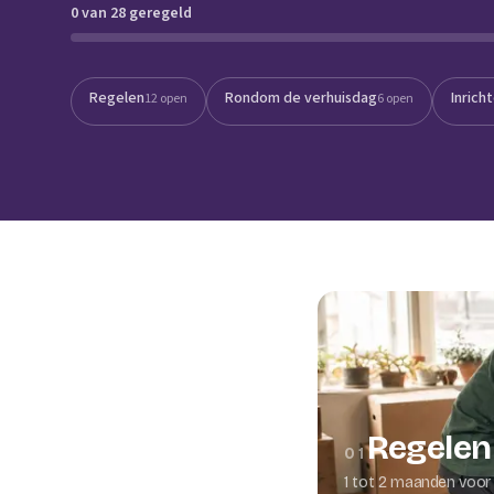
0 van 28 geregeld
Verhuisplanner
Verhuisdozen berek
Regelen
Rondom de verhuisdag
Inrich
12 open
6 open
Regelen
01
1 tot 2 maanden voor 