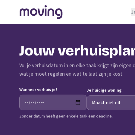
J
REGELEN
Verhuisbedrijf
Jouw verhuispla
Opslagruimte
INRICHTEN
Vul je verhuisdatum in en elke taak krijgt zijn eigen
Schoonmaakbedrijf
wat je moet regelen en wat te laat zijn je kost.
Klusjesman
Wanneer verhuis je?
Loodgieter
Je huidige woning
Slotenmaker
Zonder datum heeft geen enkele taak een deadline.
TOOLS BIJ VERHUIZEN