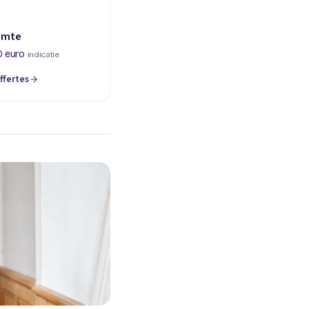
imte
0 euro
indicatie
ffertes
een nieuw tabblad)