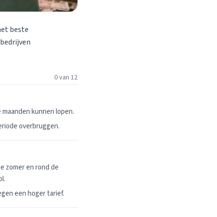
het beste
 bedrijven
0 van 12
ie maanden kunnen lopen.
periode overbruggen.
de zomer en rond de
l.
egen een hoger tarief.