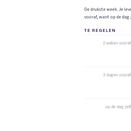
De drukste week. Je le
vooraf, want op de dag z
TE REGELEN
2 weken vooraf
3 dagen vooraf
op de dag zelf