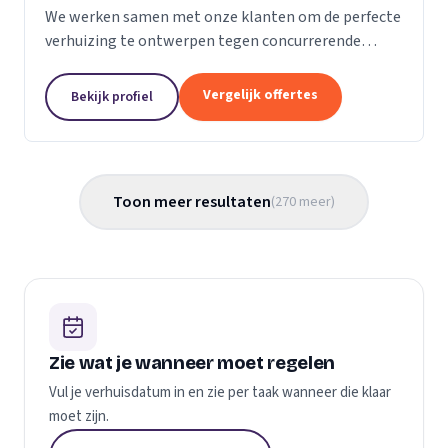
We werken samen met onze klanten om de perfecte
verhuizing te ontwerpen tegen concurrerende
prijzen en met de beste verhuismaterialen. We
weten dat verhuizen een stressvol proces kan zijn.
Vergelijk offertes
Bekijk profiel
Daarom...
Toon meer resultaten
(
270
meer
)
Zie wat je wanneer moet regelen
Vul je verhuisdatum in en zie per taak wanneer die klaar
moet zijn.