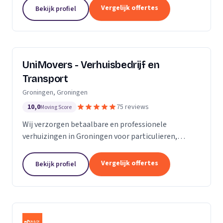
van de KvK. Door de toename van opdrachtgevers
Vergelijk offertes
Bekijk profiel
hebben wij...
UniMovers - Verhuisbedrijf en
Transport
Groningen, Groningen
10,0
75 reviews
Moving Score
Wij verzorgen betaalbare en professionele
verhuizingen in Groningen voor particulieren,
studenten en bedrijven met volledige service.
Vergelijk offertes
Bekijk profiel