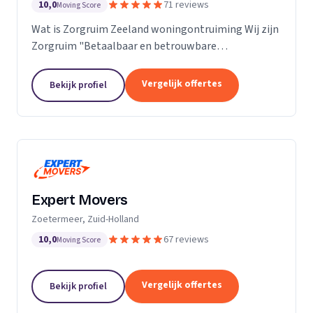
10,0
71 reviews
Moving Score
Wat is Zorgruim Zeeland woningontruiming Wij zijn
Zorgruim "Betaalbaar en betrouwbare
professionals in woningontruiming, schoonmaak en
kleine verhuizingen.” Onze Kwaliteit is namelijk zo
Vergelijk offertes
Bekijk profiel
ongelofelijk...
Expert Movers
Zoetermeer, Zuid-Holland
10,0
67 reviews
Moving Score
Vergelijk offertes
Bekijk profiel