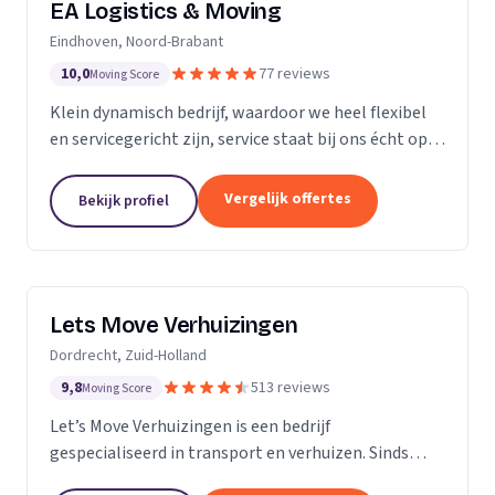
EA Logistics & Moving
Eindhoven, Noord-Brabant
10,0
77 reviews
Moving Score
Klein dynamisch bedrijf, waardoor we heel flexibel
en servicegericht zijn, service staat bij ons écht op
nummer één.
Vergelijk offertes
Bekijk profiel
Lets Move Verhuizingen
Dordrecht, Zuid-Holland
9,8
513 reviews
Moving Score
Let’s Move Verhuizingen is een bedrijf
gespecialiseerd in transport en verhuizen. Sinds
2015 zijn wij geregistreerd in het handelsregister