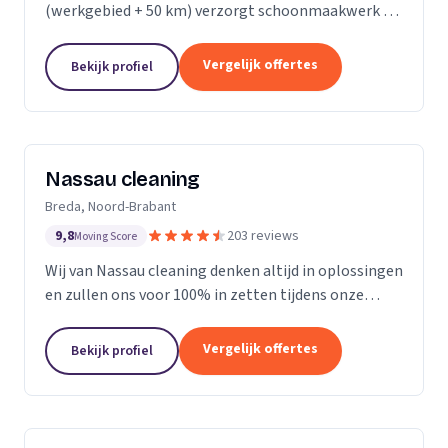
(werkgebied + 50 km) verzorgt schoonmaakwerk bij
bedrijven en particulieren. Ons team bestaat uit 70
enthousiaste en vak geschoolde schoonmakers. Wij
Vergelijk offertes
Bekijk profiel
leveren...
Nassau cleaning
Breda, Noord-Brabant
9,8
203 reviews
Moving Score
Wij van Nassau cleaning denken altijd in oplossingen
en zullen ons voor 100% in zetten tijdens onze
werkzaamheden!
Vergelijk offertes
Bekijk profiel