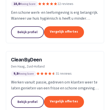
10,0
22 reviews
Moving Score
Een schone werk- en leefomgeving is erg belangrijk.
Wanneer uw huis hygiënisch is heeft u minder
gezondheidsrisico’s. Daarnaast maakt het natuurlijk
een goede indruk op anderen, als uw bedrijfspand...
Vergelijk offertes
Bekijk profiel
CleanByDeen
Den Haag, Zuid-Holland
9,8
31 reviews
Moving Score
Werken vanuit passie, gedreven om klanten weer te
laten genieten van een frisse en schone omgeving.
Uw interieur 100% bacterie, geur en VLEKVRIJ!
Beleef het weer als nieuw! Het bedrijf voor uw...
Vergelijk offertes
Bekijk profiel