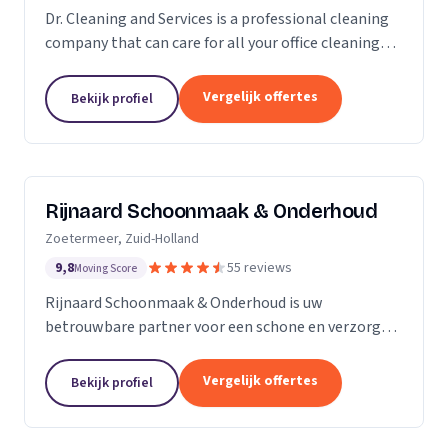
Dr. Cleaning and Services is a professional cleaning
company that can care for all your office cleaning
needs. We offer a wide range of services, from
general cleaning to deep cleaning, so you can...
Vergelijk offertes
Bekijk profiel
Rijnaard Schoonmaak & Onderhoud
Zoetermeer, Zuid-Holland
9,8
55 reviews
Moving Score
Rijnaard Schoonmaak & Onderhoud is uw
betrouwbare partner voor een schone en verzorgde
woon- of werkomgeving. Als kleinschalig, maar
goed georganiseerd schoonmaakbedrijf uit
Vergelijk offertes
Bekijk profiel
Zoetermeer, bieden wij...