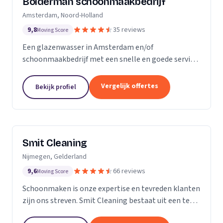
Bolderman schoonmaakbedrijf
Amsterdam, Noord-Holland
9,8
35 reviews
Moving Score
Een glazenwasser in Amsterdam en/of
schoonmaakbedrijf met een snelle en goede service
gezocht? Onze vakbekwame glazenwassers en
schoonmaakmedewerkers zijn actief in héél
Vergelijk offertes
Bekijk profiel
Amsterdam en ontzorgen u met...
Smit Cleaning
Nijmegen, Gelderland
9,6
66 reviews
Moving Score
Schoonmaken is onze expertise en tevreden klanten
zijn ons streven. Smit Cleaning bestaat uit een team
van vakmensen met uitgebreide ervaring in het