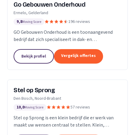
Go Gebouwen Onderhoud
Ermelo, Gelderland
9,8
196 reviews
Moving Score
GO Gebouwen Onderhoud is een toonaangevend
bedrijf dat zich specialiseert in dak- en
gevelreiniging en al het onderhoud dat daarmee
samenhangt. Met onze vakkundige aanpak zorgen
Vergelijk offertes
Bekijk profiel
we ervoor dat uw pand...
Stel op Sprong
Den Bosch, Noord-Brabant
10,0
57 reviews
Moving Score
Stel op Sprong is een klein bedrijf die er werk van
maakt uw wensen centraal te stellen. Klein,
persoonlijk en meer dan een uitstekende dienst. Wij