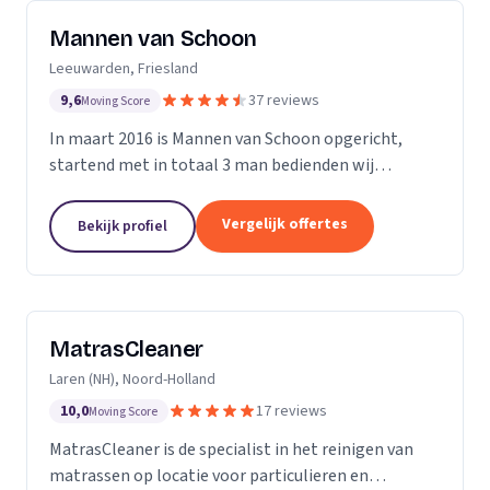
Mannen van Schoon
Leeuwarden, Friesland
9,6
37 reviews
Moving Score
In maart 2016 is Mannen van Schoon opgericht,
startend met in totaal 3 man bedienden wij
voornamelijk de lokale markt. Met de focus op
specialistische schoonmaak groeide Mannen van
Vergelijk offertes
Bekijk profiel
Schoon al snel uit...
MatrasCleaner
Laren (NH), Noord-Holland
10,0
17 reviews
Moving Score
MatrasCleaner is de specialist in het reinigen van
matrassen op locatie voor particulieren en