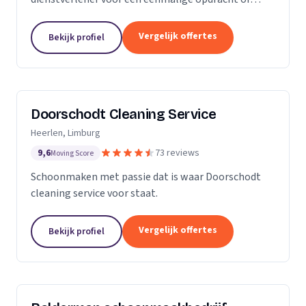
wekelijkse schoonmaak? Wij zijn een klein maar
groeiende onderneming die zich uit wilt breiden in
Vergelijk offertes
Bekijk profiel
het vak.
Doorschodt Cleaning Service
Heerlen, Limburg
9,6
73 reviews
Moving Score
Schoonmaken met passie dat is waar Doorschodt
cleaning service voor staat.
Vergelijk offertes
Bekijk profiel