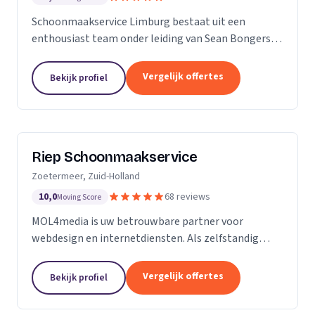
Schoonmaakservice Limburg bestaat uit een
enthousiast team onder leiding van Sean Bongers,
de eigenaar. Hij is vol passie dit bedrijf begonnen na
een aantal jaren in de schoonmaakbranche
Vergelijk offertes
Bekijk profiel
werkzaam te...
Riep Schoonmaakservice
Zoetermeer, Zuid-Holland
10,0
68 reviews
Moving Score
MOL4media is uw betrouwbare partner voor
webdesign en internetdiensten. Als zelfstandig
webdesigner en -bouwer, gespecialiseerd in het
Content Management Systeem Joomla, zet ik, Ton
Vergelijk offertes
Bekijk profiel
van der Helm,...