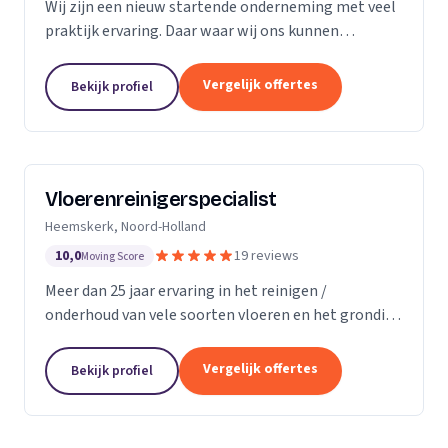
Wij zijn een nieuw startende onderneming met veel
praktijk ervaring. Daar waar wij ons kunnen
onderscheiding in direct contact zonder al te veel
schijven. Direct antwoord en flexibele
Vergelijk offertes
Bekijk profiel
inzetbaarheid....
Vloerenreinigerspecialist
Heemskerk, Noord-Holland
10,0
19 reviews
Moving Score
Meer dan 25 jaar ervaring in het reinigen /
onderhoud van vele soorten vloeren en het grondig
reinigen en desinfecteren van diverse ruimtes en
objecten zoals meubels en stoelen, zowel bij u
Vergelijk offertes
Bekijk profiel
thuis...