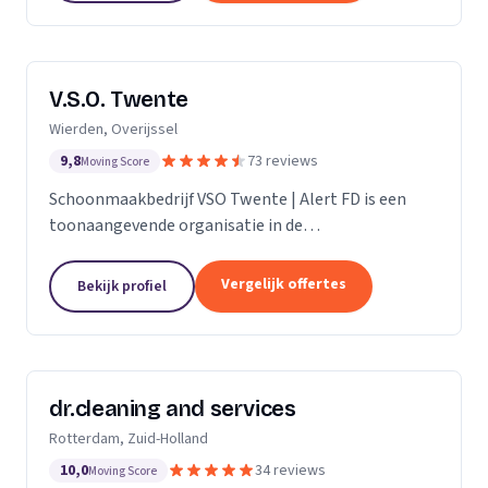
V.S.O. Twente
Wierden, Overijssel
9,8
73 reviews
Moving Score
Schoonmaakbedrijf VSO Twente | Alert FD is een
toonaangevende organisatie in de
schoonmaakbranche. Met onze geavanceerde
technieken en moderne machines, onderscheiden
Vergelijk offertes
Bekijk profiel
we ons door het leveren van...
dr.cleaning and services
Rotterdam, Zuid-Holland
10,0
34 reviews
Moving Score