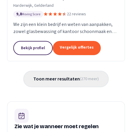
Harderwijk, Gelderland
9,8
22 reviews
Moving Score
We zijn een klein bedrijf en weten van aanpakken,
zowel glasbewassing of kantoor schoonmaak en
hotel schoonmaak of scholen, en allerlei andere
bedrijven waar schoon gemaakt moet worden is
Vergelijk offertes
Bekijk profiel
voor ons...
Toon meer resultaten
(
270
meer
)
Zie wat je wanneer moet regelen