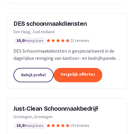
DES schoonmaakdiensten
Den Haag, Zuid-Holland
10,0
21 reviews
Moving Score
DES Schoonmaakdiensten is gespecialiseerd in de
dagelijkse reiniging van kantoor- en bedrijfspanden
in de regio Zuid-Holland. Daarnaast hebben we veel
ervaring in de glas- en gevelreiniging. Maar met...
Vergelijk offertes
Bekijk profiel
Just-Clean Schoonmaakbedrijf
Groningen, Groningen
10,0
19 reviews
Moving Score