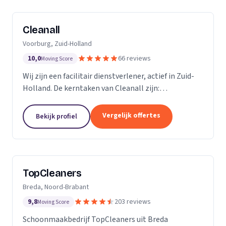
Cleanall
Voorburg, Zuid-Holland
10,0
66 reviews
Moving Score
Wij zijn een facilitair dienstverlener, actief in Zuid-
Holland. De kerntaken van Cleanall zijn:
schoonmaak, vloeronderhoud en glasbewassing die
wij aanbieden in particulieren en zakelijke
Vergelijk offertes
Bekijk profiel
omgevingen....
TopCleaners
Breda, Noord-Brabant
9,8
203 reviews
Moving Score
Schoonmaakbedrijf TopCleaners uit Breda