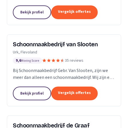
bedrijven. Met een inwendige dieptereiniging en UVC
desinfectie van de matrassen wordt alle vervuiling...
Vergelijk offertes
Bekijk profiel
Schoonmaakbedrijf van Slooten
Urk, Flevoland
9,6
35 reviews
Moving Score
Bij Schoonmaakbedrijf Gebr. Van Slooten, zijn we
meer dan alleen een schoonmaakbedrijf. Wij zijn een
team van toegewijde professionals die zich inzetten
om uw omgeving schoon, fris en gastvrij te...
Vergelijk offertes
Bekijk profiel
Schoonmaakbedrijf de Graaf