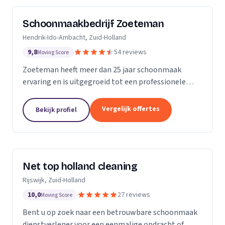
Schoonmaakbedrijf Zoeteman
Hendrik-Ido-Ambacht, Zuid-Holland
9,8
54 reviews
Moving Score
Zoeteman heeft meer dan 25 jaar schoonmaak
ervaring en is uitgegroeid tot een professionele
facilitair dienstverlener. Met ruim 100 enthousiaste
medewerkers zijn we actief in de regio Rotterdam,...
Vergelijk offertes
Bekijk profiel
Net top holland cleaning
Rijswijk, Zuid-Holland
10,0
27 reviews
Moving Score
Bent u op zoek naar een betrouwbare schoonmaak
dienstverlener voor een eenmalige opdracht of