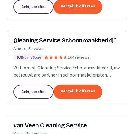
zijn Stel op Sprong gestart om mensen te helpen
Vergelijk offertes
Bekijk profiel
en...
Qleaning Service Schoonmaakbedrijf
Almere, Flevoland
9,8
164 reviews
Moving Score
Welkom bij Qleaning Service Schoonmaakbedrijf, uw
betrouwbare partner in schoonmaakdiensten.
Gevestigd in het bruisende Flevoland, streven wij
ernaar om de standaard in schoonmaakexpertise
Vergelijk offertes
Bekijk profiel
te...
van Veen Cleaning Service
Kerkrade, Limburg