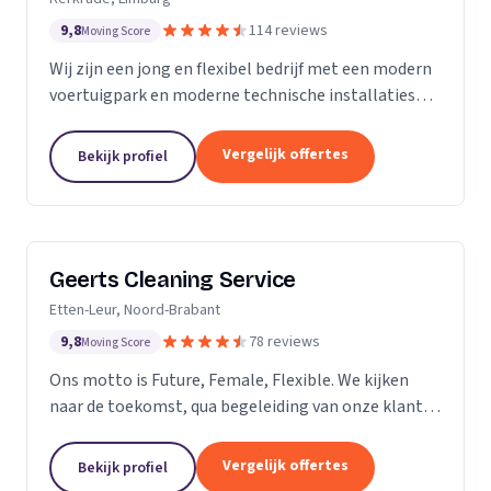
9,8
114 reviews
Moving Score
Wij zijn een jong en flexibel bedrijf met een modern
voertuigpark en moderne technische installaties
t.b.v. de glasbewassing en schoonmaak. Wij werken
zowel voor Particulier als zakelijke klanten....
Vergelijk offertes
Bekijk profiel
Geerts Cleaning Service
Etten-Leur, Noord-Brabant
9,8
78 reviews
Moving Score
Ons motto is Future, Female, Flexible. We kijken
naar de toekomst, qua begeleiding van onze klanten
en duurzaamheid van onze producten. Als twee
vrouwelijke ondernemers behandelen wij ons
Vergelijk offertes
Bekijk profiel
personeel...