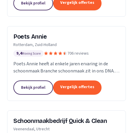
professioneel reinigen van zonnepanelen,
Vergelijk offertes
Bekijk profiel
dakgoten...
Poets Annie
Rotterdam, Zuid-Holland
9,4
706 reviews
Moving Score
Poets Annie heeft al enkele jaren ervaring in de
schoonmaak Branche schoonmaak zit in ons DNA.
Wij hebben ervaring in de algemene ruimtes
Kantoor panden Scholen Zwembaden Vakantie
Vergelijk offertes
Bekijk profiel
parkeren Traphuizen...
Schoonmaakbedrijf Quick & Clean
Veenendaal, Utrecht