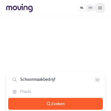
NL
EN
Home
/
Nederland
/
Schoonmaakbedrijven
Alle schoonmaakbedrijven in
Nederland
Vergelijk de beste schoonmaakbedrijven in heel
Nederland.
Zoeken