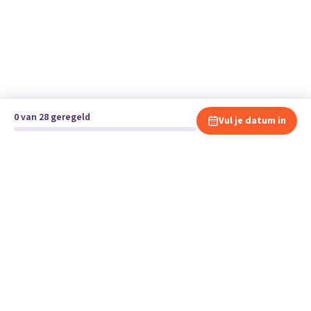
0 van 28 geregeld
Vul je datum in
Klaar om te verhuizen?
Vergelijk gratis en vrijblijvend verhuisbedrijven en andere
specialisten bij jou in de buurt.
Start je verhuizing