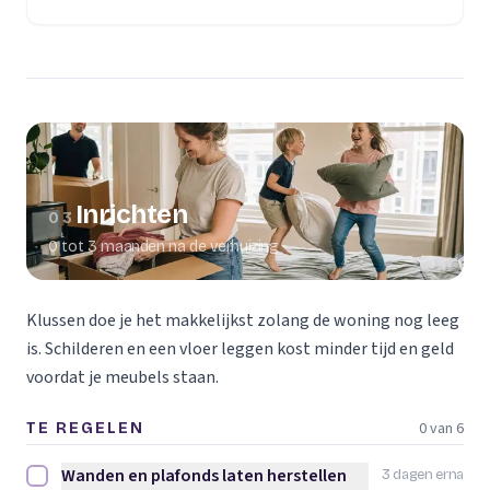
(opent in een nieuw tabblad)
Inrichten
03
0 tot 3 maanden na de verhuizing
Klussen doe je het makkelijkst zolang de woning nog leeg
is. Schilderen en een vloer leggen kost minder tijd en geld
voordat je meubels staan.
0 van 6
TE REGELEN
Wanden en plafonds laten herstellen
3 dagen erna
Wanden en plafonds laten herstellen afvinken