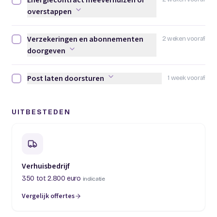
Energiecontract meeverhuizen of
Energiecontract meeverhuizen of overstappen afvinken
overstappen
Verzekeringen en abonnementen
2 weken vooraf
Verzekeringen en abonnementen doorgeven afvinken
doorgeven
Post laten doorsturen
1 week vooraf
Post laten doorsturen afvinken
UITBESTEDEN
Verhuisbedrijf
350 tot 2.800 euro
indicatie
Vergelijk offertes
(opent in een nieuw tabblad)