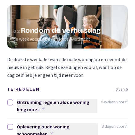
Rondom de verhuisdag
02
de week voor en na de sleuteloverdracht
De drukste week. Je levert de oude woning op en neemt de
nieuwe in gebruik. Regel deze dingen vooraf, want op de
dag zelf heb je er geen tijd meer voor.
0 van 6
TE REGELEN
Ontruiming regelen als de woning
2 weken vooraf
Ontruiming regelen als de woning leeg moet afvinken
leeg moet
Oplevering oude woning
3 dagen vooraf
Oplevering oude woning schoonmaken afvinken
schoonmaken