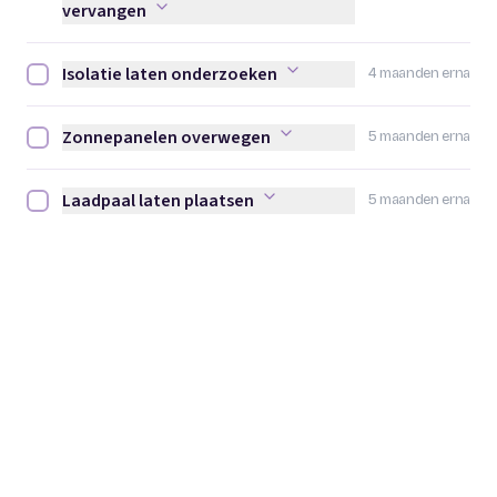
vervangen
Isolatie laten onderzoeken
4 maanden erna
Isolatie laten onderzoeken afvinken
Zonnepanelen overwegen
5 maanden erna
Zonnepanelen overwegen afvinken
Laadpaal laten plaatsen
5 maanden erna
Laadpaal laten plaatsen afvinken