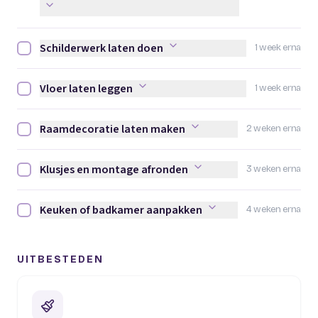
Schilderwerk laten doen
1 week erna
Schilderwerk laten doen afvinken
Vloer laten leggen
1 week erna
Vloer laten leggen afvinken
Raamdecoratie laten maken
2 weken erna
Raamdecoratie laten maken afvinken
Klusjes en montage afronden
3 weken erna
Klusjes en montage afronden afvinken
Keuken of badkamer aanpakken
4 weken erna
Keuken of badkamer aanpakken afvinken
UITBESTEDEN