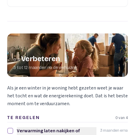
Verbeteren
04
3 tot 12 maanden na de verhuizing
Als je een winter in je woning hebt gezeten weet je waar
het tocht en wat de energierekening doet. Dat is het beste
moment om te verduurzamen.
0 van 4
TE REGELEN
Verwarming laten nakijken of
3 maanden erna
Verwarming laten nakijken of vervangen afvinken