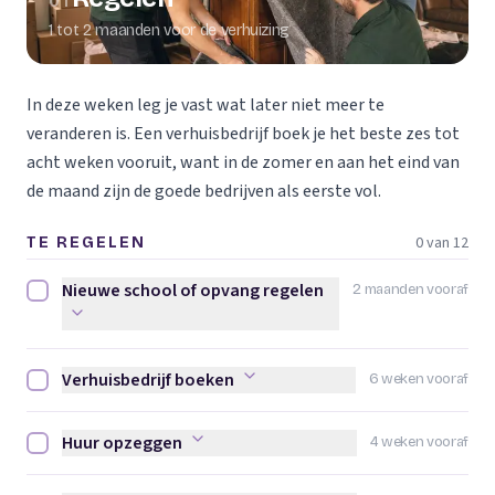
01
1 tot 2 maanden voor de verhuizing
In deze weken leg je vast wat later niet meer te
veranderen is. Een verhuisbedrijf boek je het beste zes tot
acht weken vooruit, want in de zomer en aan het eind van
de maand zijn de goede bedrijven als eerste vol.
0 van 12
TE REGELEN
Nieuwe school of opvang regelen
2 maanden vooraf
Nieuwe school of opvang regelen afvinken
Verhuisbedrijf boeken
6 weken vooraf
Verhuisbedrijf boeken afvinken
Huur opzeggen
4 weken vooraf
Huur opzeggen afvinken