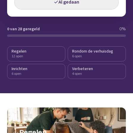
Al gedaan
0 van 28 geregeld
0
%
Regelen
Rondom de verhuisdag
12 open
6 open
Inrichten
Verbeteren
6 open
4 open
Regelen