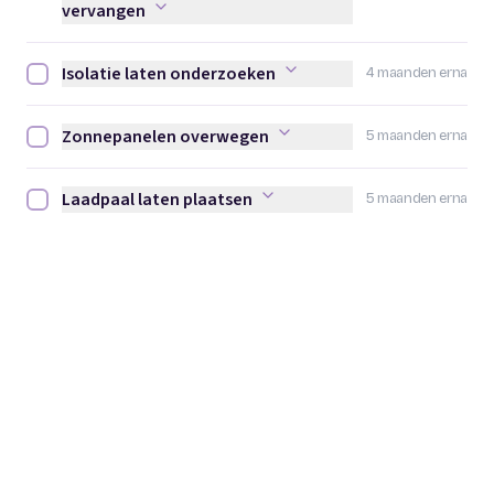
vervangen
Isolatie laten onderzoeken
4 maanden erna
Isolatie laten onderzoeken afvinken
Zonnepanelen overwegen
5 maanden erna
Zonnepanelen overwegen afvinken
Laadpaal laten plaatsen
5 maanden erna
Laadpaal laten plaatsen afvinken