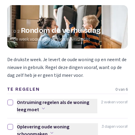
Rondom de verhuisdag
02
de week voor en na de sleuteloverdracht
De drukste week. Je levert de oude woning op en neemt de
nieuwe in gebruik. Regel deze dingen vooraf, want op de
dag zelf heb je er geen tijd meer voor.
0 van 6
TE REGELEN
Ontruiming regelen als de woning
2 weken vooraf
Ontruiming regelen als de woning leeg moet afvinken
leeg moet
Oplevering oude woning
3 dagen vooraf
Oplevering oude woning schoonmaken afvinken
schoonmaken