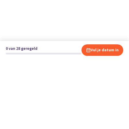
0 van 28 geregeld
Vul je datum in
Klaar om te verhuizen?
Vergelijk gratis en vrijblijvend verhuisbedrijven en andere
specialisten bij jou in de buurt.
Start je verhuizing