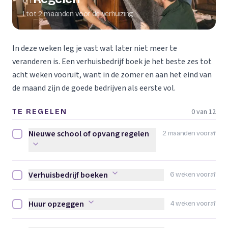
01
1 tot 2 maanden voor de verhuizing
In deze weken leg je vast wat later niet meer te
veranderen is. Een verhuisbedrijf boek je het beste zes tot
acht weken vooruit, want in de zomer en aan het eind van
de maand zijn de goede bedrijven als eerste vol.
0 van 12
TE REGELEN
Nieuwe school of opvang regelen
2 maanden vooraf
Nieuwe school of opvang regelen afvinken
Verhuisbedrijf boeken
6 weken vooraf
Verhuisbedrijf boeken afvinken
Huur opzeggen
4 weken vooraf
Huur opzeggen afvinken