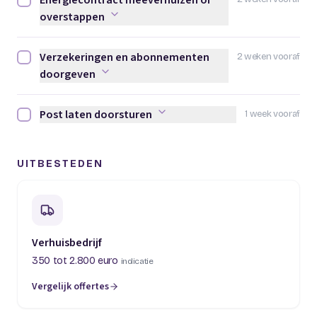
Energiecontract meeverhuizen of
Energiecontract meeverhuizen of overstappen afvinken
overstappen
Verzekeringen en abonnementen
2 weken vooraf
Verzekeringen en abonnementen doorgeven afvinken
doorgeven
Post laten doorsturen
1 week vooraf
Post laten doorsturen afvinken
UITBESTEDEN
Verhuisbedrijf
350 tot 2.800 euro
indicatie
Vergelijk offertes
(opent in een nieuw tabblad)