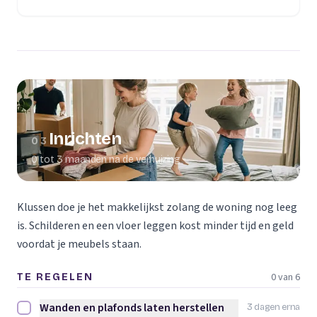
(opent in een nieuw tabblad)
Inrichten
03
0 tot 3 maanden na de verhuizing
Klussen doe je het makkelijkst zolang de woning nog leeg
is. Schilderen en een vloer leggen kost minder tijd en geld
voordat je meubels staan.
0 van 6
TE REGELEN
Wanden en plafonds laten herstellen
3 dagen erna
Wanden en plafonds laten herstellen afvinken