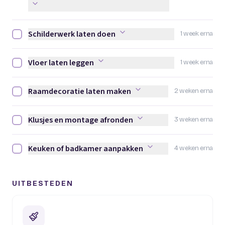
Schilderwerk laten doen
1 week erna
Schilderwerk laten doen afvinken
Vloer laten leggen
1 week erna
Vloer laten leggen afvinken
Raamdecoratie laten maken
2 weken erna
Raamdecoratie laten maken afvinken
Klusjes en montage afronden
3 weken erna
Klusjes en montage afronden afvinken
Keuken of badkamer aanpakken
4 weken erna
Keuken of badkamer aanpakken afvinken
UITBESTEDEN