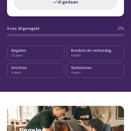
Al gedaan
0 van 28 geregeld
0
%
Regelen
Rondom de verhuisdag
12 open
6 open
Inrichten
Verbeteren
6 open
4 open
Regelen