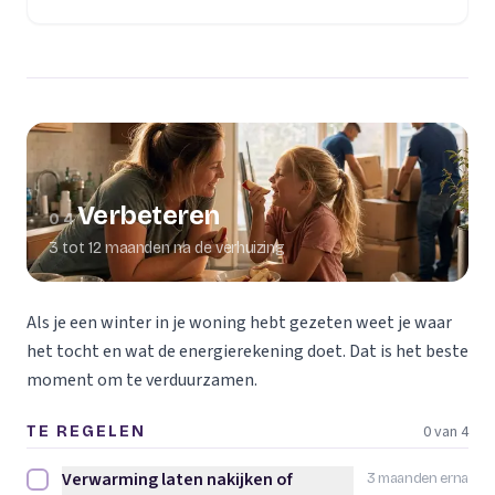
Verbeteren
04
3 tot 12 maanden na de verhuizing
Als je een winter in je woning hebt gezeten weet je waar
het tocht en wat de energierekening doet. Dat is het beste
moment om te verduurzamen.
0 van 4
TE REGELEN
Verwarming laten nakijken of
3 maanden erna
Verwarming laten nakijken of vervangen afvinken