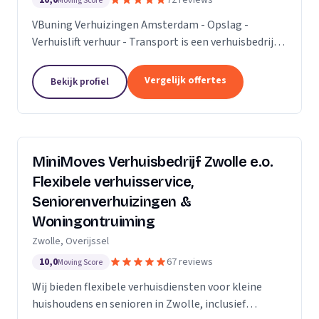
10,0
72 reviews
Moving Score
VBuning Verhuizingen Amsterdam - Opslag -
Verhuislift verhuur - Transport is een verhuisbedrijf
met een vestiging in Amsterdam.
Vergelijk offertes
Bekijk profiel
MiniMoves Verhuisbedrijf Zwolle e.o.
Flexibele verhuisservice,
Seniorenverhuizingen &
Woningontruiming
Zwolle, Overijssel
10,0
67 reviews
Moving Score
Wij bieden flexibele verhuisdiensten voor kleine
huishoudens en senioren in Zwolle, inclusief