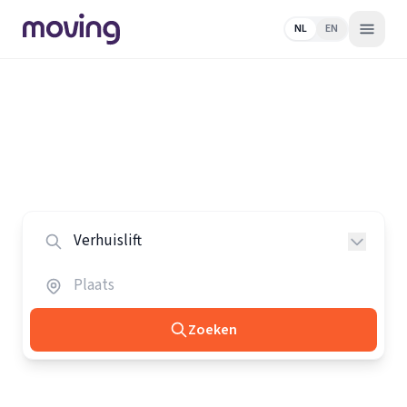
NL
EN
Home
/
Nederland
/
Verhuisliften
Alle verhuisliften in Nederland
Vergelijk de beste verhuisliften in heel Nederland.
Zoeken