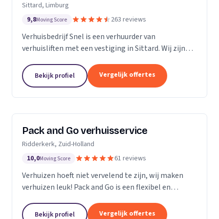
Sittard, Limburg
9,8
263 reviews
Moving Score
Verhuisbedrijf Snel is een verhuurder van
verhuisliften met een vestiging in Sittard. Wij zijn
actief in Limburg.
Vergelijk offertes
Bekijk profiel
Pack and Go verhuisservice
Ridderkerk, Zuid-Holland
10,0
61 reviews
Moving Score
Verhuizen hoeft niet vervelend te zijn, wij maken
verhuizen leuk! Pack and Go is een flexibel en
servicegericht familiebedrijf waar u terecht kan voor
al uw verhuizingen. Met ons team van...
Vergelijk offertes
Bekijk profiel