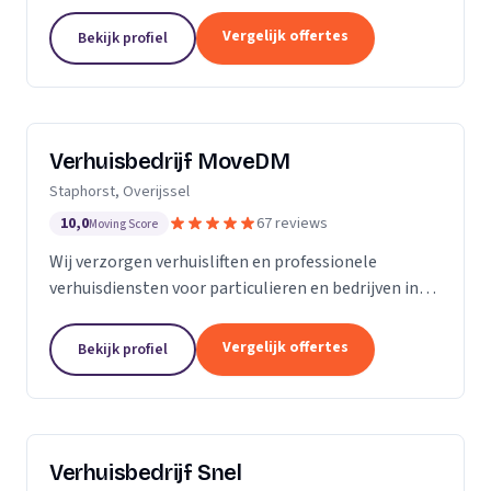
woningontruiming en verhuizingen naar
zorginstellingen.
Vergelijk offertes
Bekijk profiel
Verhuisbedrijf MoveDM
Staphorst, Overijssel
10,0
67 reviews
Moving Score
Wij verzorgen verhuisliften en professionele
verhuisdiensten voor particulieren en bedrijven in
Staphorst en omgeving.
Vergelijk offertes
Bekijk profiel
Verhuisbedrijf Snel