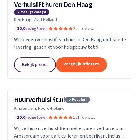
Verhuislift huren Den Haag
Veel gevraagd
Den Haag, Zuid-Holland
10,0
222 reviews
Moving Score
Wij bieden verhuislift verhuur in Den Haag met snelle
levering, geschikt voor hoogbouw tot 9
verdiepingen en flexibele service vanaf €99 per uur.
Vergelijk offertes
Bekijk profiel
Huurverhuislift.nl
Populair
Amsterdam, Noord-Holland
10,0
151 reviews
Moving Score
Wij verhuren verhuisliften met ervaren verhuizers in
Amsterdam voor particulieren en bedrijven, inclusief