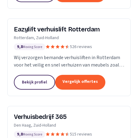
Eazylift verhuislift Rotterdam
Rotterdam, Zuid-Holland
9,8
526 reviews
Moving Score
Wij verzorgen bemande verhuisliften in Rotterdam
voor het veilig en snel verhuizen van meubels zoals
piano's en kasten.
Vergelijk offertes
Bekijk profiel
Verhuisbedrijf 365
Den Haag, Zuid-Holland
9,8
515 reviews
Moving Score