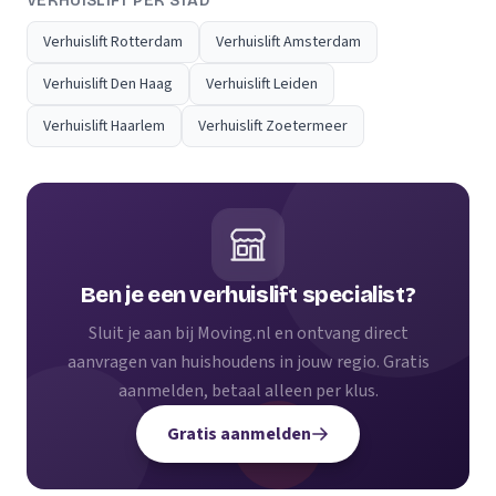
VERHUISLIFT PER STAD
Verhuislift Rotterdam
Verhuislift Amsterdam
Verhuislift Den Haag
Verhuislift Leiden
Verhuislift Haarlem
Verhuislift Zoetermeer
Ben je een verhuislift specialist?
Sluit je aan bij Moving.nl en ontvang direct
aanvragen van huishoudens in jouw regio. Gratis
aanmelden, betaal alleen per klus.
Gratis aanmelden