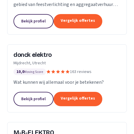
gebied van feestverlichting en aggregaatverhuur
voor evenementen en zorgt voor de complete
energievoorziening van kermissen door heel
Vergelijk offertes
Bekijk profiel
Nederland.
donck elektro
Mijdrecht, Utrecht
10,0
163 reviews
Moving Score
Wat kunnen wij allemaal voor je betekenen?
Vergelijk offertes
Bekijk profiel
M-B-ELEKTRO