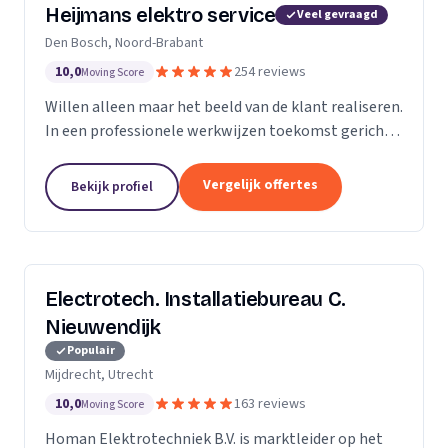
Heijmans elektro service
Veel gevraagd
Den Bosch, Noord-Brabant
10,0
254 reviews
Moving Score
Willen alleen maar het beeld van de klant realiseren.
In een professionele werkwijzen toekomst gericht.
Zodat we voorbereid zijn op de beeld van de
toekomst.
Vergelijk offertes
Bekijk profiel
Electrotech. Installatiebureau C.
Nieuwendijk
Populair
Mijdrecht, Utrecht
10,0
163 reviews
Moving Score
Homan Elektrotechniek B.V. is marktleider op het