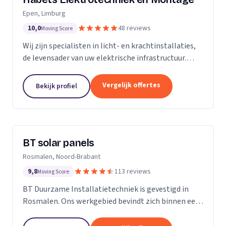
Epen, Limburg
10,0
48 reviews
Moving Score
Wij zijn specialisten in licht- en krachtinstallaties,
de levensader van uw elektrische infrastructuur.
Onze expertise strekt zich uit tot elk kantoor,
fabriek of woonhuis, waar we de basis leggen...
Vergelijk offertes
Bekijk profiel
BT solar panels
Rosmalen, Noord-Brabant
9,8
113 reviews
Moving Score
BT Duurzame Installatietechniek is gevestigd in
Rosmalen. Ons werkgebied bevindt zich binnen een
straal van ongeveer 25 kilometer rondom ‘s-
Hertogenbosch. Deze keuze hebben wij specifiek