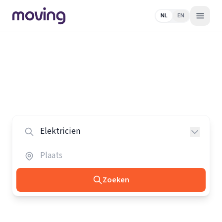
NL
EN
Home
/
Nederland
/
Elektriciens
Alle elektriciens in Nederland
Vergelijk de beste elektriciens in heel Nederland.
Zoeken