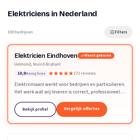
Elektriciens in Nederland
300 bedrijven
Filters
Elektricien Eindhoven
Meest gekozen
Helmond, Noord-Brabant
10,0
272 reviews
Moving Score
Elektromaani werkt voor bedrijven en particulieren.
Het werk wat wij leveren is correct, professioneel
en voldoet aan alle technische eisen. Kleine klussen
of grote projecten zijn geen enkel probleem.
Vergelijk offertes
Bekijk profiel