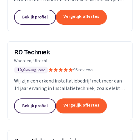
installeren en onderhouden woningen,
bedrijfspanden, horeca zaken, winkelcentra, en nog
Vergelijk offertes
Bekijk profiel
veel meer....
RO Techniek
Woerden, Utrecht
10,0
96 reviews
Moving Score
Wij zijn een erkend installatiebedrijf met meer dan
14 jaar ervaring in Installatietechniek, zoals elektra,
data en telefonie en loodgieterswerkzaamheden.
Vergelijk offertes
Bekijk profiel