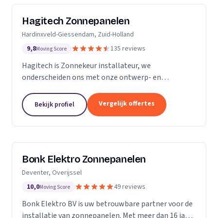
Hagitech Zonnepanelen
Hardinxveld-Giessendam, Zuid-Holland
9,8
135 reviews
Moving Score
Hagitech is Zonnekeur installateur, we
onderscheiden ons met onze ontwerp- en
systeemkennis, bouwkundige kennis van daken,
degelijke en nette montage, en ruime ervaring met
Vergelijk offertes
Bekijk profiel
BIPV (indak) systemen. Wij...
Bonk Elektro Zonnepanelen
Deventer, Overijssel
10,0
49 reviews
Moving Score
Bonk Elektro BV is uw betrouwbare partner voor de
installatie van zonnepanelen. Met meer dan 16 jaar