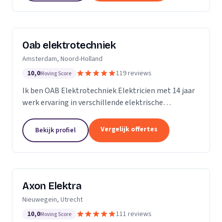
Oab elektrotechniek
Amsterdam, Noord-Holland
10,0
119 reviews
Moving Score
Ik ben OAB Elektrotechniek Elektricien met 14 jaar
werk ervaring in verschillende elektrische
installaties. Zoals keuken installatie, verlichting
groepenkasten noem het maar op bijna alles
Vergelijk offertes
Bekijk profiel
Axon Elektra
Nieuwegein, Utrecht
10,0
111 reviews
Moving Score