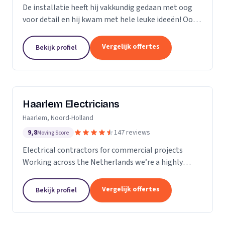
De installatie heeft hij vakkundig gedaan met oog
voor detail en hij kwam met hele leuke ideeën! Ook
heeft hij ons... goed op de hoogte gehouden van de
levertijden en we konden erg snel met hem...
Vergelijk offertes
Bekijk profiel
Haarlem Electricians
Haarlem, Noord-Holland
9,8
147 reviews
Moving Score
Electrical contractors for commercial projects
Working across the Netherlands we’re a highly
professional team who excel in the design,
installation, repair and maintenance of electrical
Vergelijk offertes
Bekijk profiel
works in...