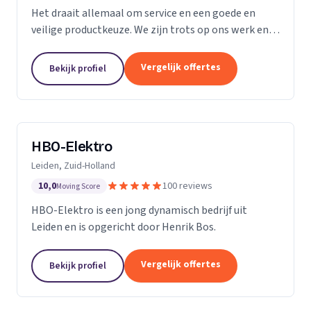
Het draait allemaal om service en een goede en
veilige productkeuze. We zijn trots op ons werk en
we gaan bij u thuis of op kantoor niet anders te werk
dan bij onszelf. We vinden ons werk belangrijk,...
Vergelijk offertes
Bekijk profiel
HBO-Elektro
Leiden, Zuid-Holland
10,0
100 reviews
Moving Score
HBO-Elektro is een jong dynamisch bedrijf uit
Leiden en is opgericht door Henrik Bos.
Vergelijk offertes
Bekijk profiel