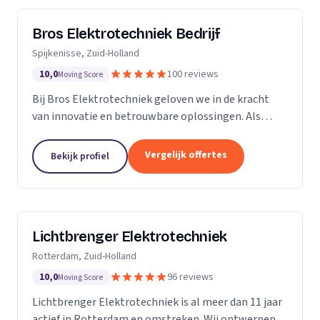
Bros Elektrotechniek Bedrijf
Spijkenisse, Zuid-Holland
10,0
100 reviews
Moving Score
Bij Bros Elektrotechniek geloven we in de kracht
van innovatie en betrouwbare oplossingen. Als
voorloper in de elektrotechnische industrie bieden
we al meer dan 25 jaar hoogwaardige diensten aan
Vergelijk offertes
Bekijk profiel
onze...
Lichtbrenger Elektrotechniek
Rotterdam, Zuid-Holland
10,0
96 reviews
Moving Score
Lichtbrenger Elektrotechniek is al meer dan 11 jaar
actief in Rotterdam en omstreken. Wij ontwerpen