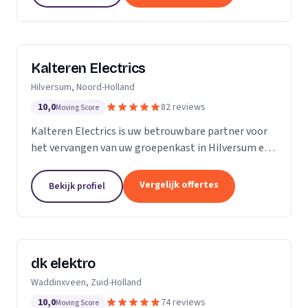
Kalteren Electrics
Hilversum, Noord-Holland
10,0
82 reviews
Moving Score
Kalteren Electrics is uw betrouwbare partner voor
het vervangen van uw groepenkast in Hilversum en
omgeving. Met ruim 10 jaar ervaring en de
benodigde diploma's en certificeringen, sta ik klaar
Vergelijk offertes
Bekijk profiel
om u...
dk elektro
Waddinxveen, Zuid-Holland
10,0
74 reviews
Moving Score