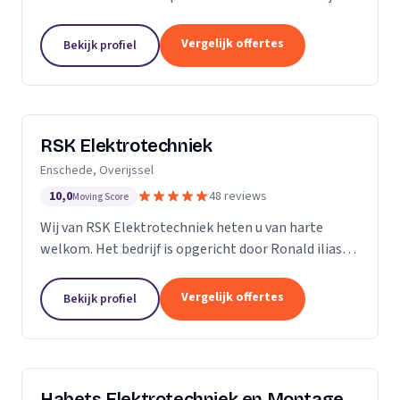
ervaring in de branche, onderscheiden we ons door
vakmanschap, kennis van zaken en persoonlijk en...
Vergelijk offertes
Bekijk profiel
RSK Elektrotechniek
Enschede, Overijssel
10,0
48 reviews
Moving Score
Wij van RSK Elektrotechniek heten u van harte
welkom. Het bedrijf is opgericht door Ronald ilias
beter bekend als Ronald Koda, het bedrijf is
opgericht op 25 juli 2021. Als gecertificeerde
Vergelijk offertes
Bekijk profiel
aannemers...
Habets Elektrotechniek en Montage