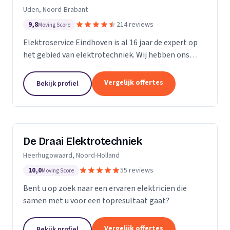
Uden, Noord-Brabant
9,8
214 reviews
Moving Score
Elektroservice Eindhoven is al 16 jaar de expert op
het gebied van elektrotechniek. Wij hebben ons
gespecialiseerd in zonnepanelen, laadpalen en
meterkasten. Wij komen altijd langs om passend
Vergelijk offertes
Bekijk profiel
advies...
De Draai Elektrotechniek
Heerhugowaard, Noord-Holland
10,0
55 reviews
Moving Score
Bent u op zoek naar een ervaren elektricien die
samen met u voor een topresultaat gaat?
Vergelijk offertes
Bekijk profiel