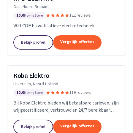
Oss, Noord-Brabant
10,0
122 reviews
Moving Score
WELCOME kwalitatieve electrotechniek
Vergelijk offertes
Bekijk profiel
Koba Elektro
Hilversum, Noord-Holland
10,0
119 reviews
Moving Score
Bij Koba Elektro bieden wij betaalbare tarieven, zijn
wij gecertificeerd, vertrouwd en 24/7 bereikbaar.
Onze snelle respons garandeert dat uw elektrische
problemen snel worden opgelost.
Vergelijk offertes
Bekijk profiel