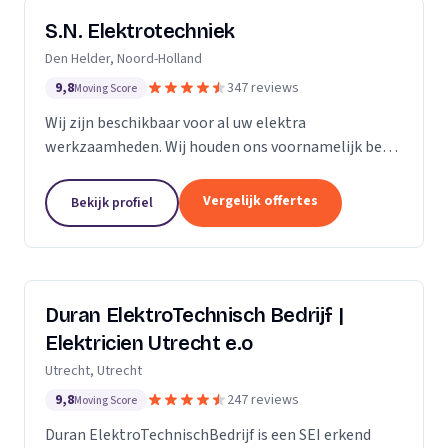
S.N. Elektrotechniek
Den Helder, Noord-Holland
9,8
347 reviews
Moving Score
Wij zijn beschikbaar voor al uw elektra
werkzaamheden. Wij houden ons voornamelijk bezig
met het vervangen en/of uitbreiden van
groepenkastinstallaties & laadpalen.
Vergelijk offertes
Bekijk profiel
Duran ElektroTechnisch Bedrijf |
Elektricien Utrecht e.o
Utrecht, Utrecht
9,8
247 reviews
Moving Score
Duran ElektroTechnischBedrijf is een SEI erkend