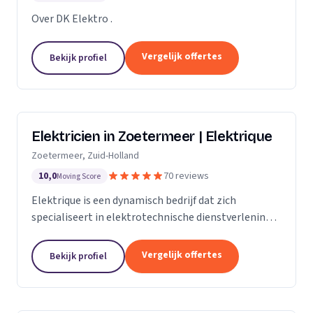
Over DK Elektro .
Vergelijk offertes
Bekijk profiel
Elektricien in Zoetermeer | Elektrique
Zoetermeer, Zuid-Holland
10,0
70 reviews
Moving Score
Elektrique is een dynamisch bedrijf dat zich
specialiseert in elektrotechnische dienstverlening.
Met een sterke focus op kwaliteit en
klanttevredenheid, streven we ernaar om elke klus,
Vergelijk offertes
Bekijk profiel
groot of...