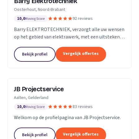
Barry Elektrotechniek
Oosterhout, Noord-Brabant
10,0
92 reviews
Moving Score
Barry ELEKTROTECHNIEK, verzorgt alle uw wensen
op het gebied van elektrawerk, met een uitstekende
service! Particulieren, Verenigingen van Eigenaren,
Scholen en Bedrijven. Groepenkast vernieuwen,...
Vergelijk offertes
Bekijk profiel
JB Projectservice
Aalten, Gelderland
10,0
83 reviews
Moving Score
Welkom op de profielpagina van JB Projectservice.
Vergelijk offertes
Bekijk profiel