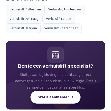
VERHUISLIFT PER STAD
Verhuislift Rotterdam
Verhuislift Amsterdam
Verhuislift Den Haag
Verhuislift Leiden
Verhuislift Haarlem
Verhuislift Zoetermeer
Ben je een verhuislift specialist?
Sluit je aan bij Moving.nl en ontvang direct
aanvragen van huishoudens in jouw regio. Gratis
aanmelden, betaal alleen per klus.
Gratis aanmelden