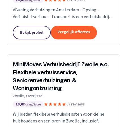
10,0
72 reviews
Moving Score
VBuning Verhuizingen Amsterdam - Opslag -
Verhuislift verhuur - Transport is een verhuisbedrijf
met een vestiging in Amsterdam.
Vergelijk offertes
Bekijk profiel
MiniMoves Verhuisbedrijf Zwolle e.o.
Flexibele verhuisservice,
Seniorenverhuizingen &
Woningontruiming
Zwolle, Overijssel
10,0
67 reviews
Moving Score
Wij bieden flexibele verhuisdiensten voor kleine
huishoudens en senioren in Zwolle, inclusief