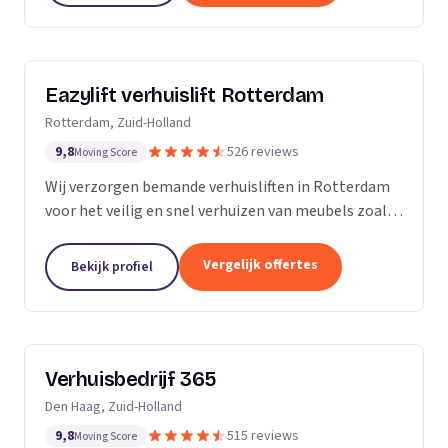
Eazylift verhuislift Rotterdam
Rotterdam, Zuid-Holland
9,8
526 reviews
Moving Score
Wij verzorgen bemande verhuisliften in Rotterdam
voor het veilig en snel verhuizen van meubels zoals
piano's en kasten.
Vergelijk offertes
Bekijk profiel
Verhuisbedrijf 365
Den Haag, Zuid-Holland
9,8
515 reviews
Moving Score