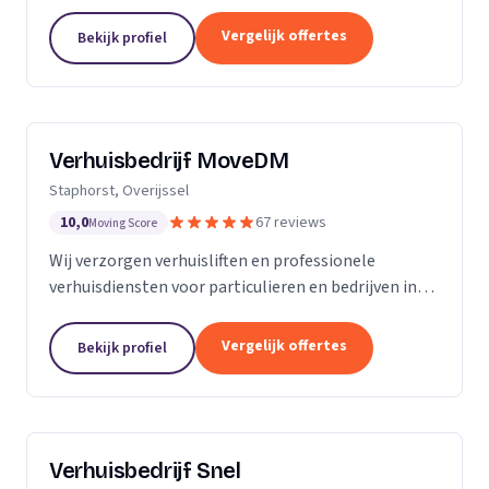
woningontruiming en verhuizingen naar
zorginstellingen.
Vergelijk offertes
Bekijk profiel
Verhuisbedrijf MoveDM
Staphorst, Overijssel
10,0
67 reviews
Moving Score
Wij verzorgen verhuisliften en professionele
verhuisdiensten voor particulieren en bedrijven in
Staphorst en omgeving.
Vergelijk offertes
Bekijk profiel
Verhuisbedrijf Snel