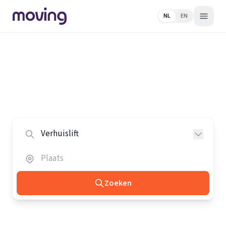
NL
EN
Home
/
Nederland
/
Verhuisliften
Alle verhuisliften in Nederland
Vergelijk de beste verhuisliften in heel Nederland.
Zoeken