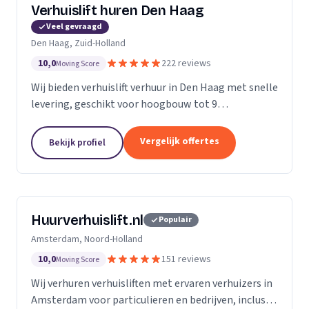
Verhuislift huren Den Haag
Veel gevraagd
Den Haag, Zuid-Holland
10,0
222 reviews
Moving Score
Wij bieden verhuislift verhuur in Den Haag met snelle
levering, geschikt voor hoogbouw tot 9
verdiepingen en flexibele service vanaf €99 per uur.
Vergelijk offertes
Bekijk profiel
Huurverhuislift.nl
Populair
Amsterdam, Noord-Holland
10,0
151 reviews
Moving Score
Wij verhuren verhuisliften met ervaren verhuizers in
Amsterdam voor particulieren en bedrijven, inclusief