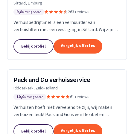
Sittard, Limburg
9,8
263 reviews
Moving Score
Verhuisbedrijf Snel is een verhuurder van
verhuisliften met een vestiging in Sittard. Wij zijn
actief in Limburg.
Vergelijk offertes
Bekijk profiel
Pack and Go verhuisservice
Ridderkerk, Zuid-Holland
10,0
61 reviews
Moving Score
Verhuizen hoeft niet vervelend te zijn, wij maken
verhuizen leuk! Pack and Go is een flexibel en
servicegericht familiebedrijf waar u terecht kan voor
al uw verhuizingen. Met ons team van...
Vergelijk offertes
Bekijk profiel