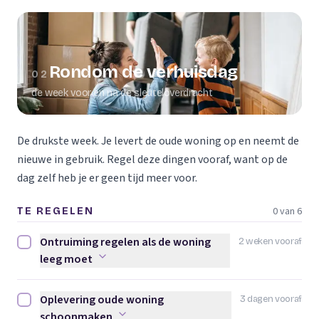
Rondom de verhuisdag
02
de week voor en na de sleuteloverdracht
De drukste week. Je levert de oude woning op en neemt de
nieuwe in gebruik. Regel deze dingen vooraf, want op de
dag zelf heb je er geen tijd meer voor.
0 van 6
TE REGELEN
Ontruiming regelen als de woning
2 weken vooraf
Ontruiming regelen als de woning leeg moet afvinken
leeg moet
Oplevering oude woning
3 dagen vooraf
Oplevering oude woning schoonmaken afvinken
schoonmaken