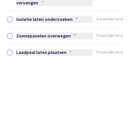
vervangen
Isolatie laten onderzoeken
4 maanden erna
Isolatie laten onderzoeken afvinken
Zonnepanelen overwegen
5 maanden erna
Zonnepanelen overwegen afvinken
Laadpaal laten plaatsen
5 maanden erna
Laadpaal laten plaatsen afvinken