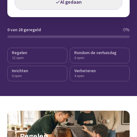
Al gedaan
0 van 28 geregeld
0
%
Regelen
Rondom de verhuisdag
12 open
6 open
Inrichten
Verbeteren
6 open
4 open
Regelen