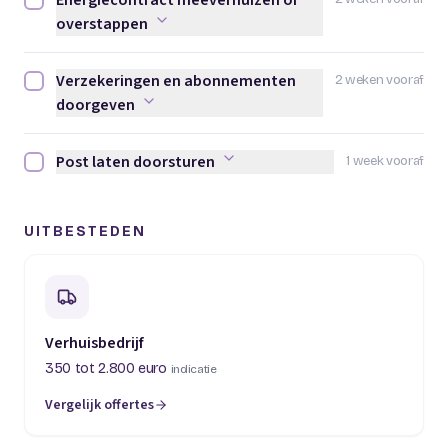
Energiecontract meeverhuizen of
Energiecontract meeverhuizen of overstappen afvinken
overstappen
Verzekeringen en abonnementen
2 weken vooraf
Verzekeringen en abonnementen doorgeven afvinken
doorgeven
Post laten doorsturen
1 week vooraf
Post laten doorsturen afvinken
UITBESTEDEN
Verhuisbedrijf
350 tot 2.800 euro
indicatie
Vergelijk offertes
(opent in een nieuw tabblad)