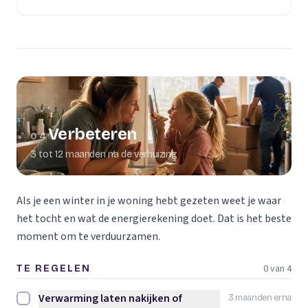
Verbeteren
04
3 tot 12 maanden na de verhuizing
Als je een winter in je woning hebt gezeten weet je waar
het tocht en wat de energierekening doet. Dat is het beste
moment om te verduurzamen.
0 van 4
TE REGELEN
Verwarming laten nakijken of
3 maanden erna
Verwarming laten nakijken of vervangen afvinken