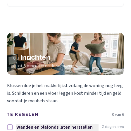
(opent in een nieuw tabblad)
Inrichten
03
0 tot 3 maanden na de verhuizing
Klussen doe je het makkelijkst zolang de woning nog leeg
is. Schilderen en een vloer leggen kost minder tijd en geld
voordat je meubels staan.
0 van 6
TE REGELEN
Wanden en plafonds laten herstellen
3 dagen erna
Wanden en plafonds laten herstellen afvinken