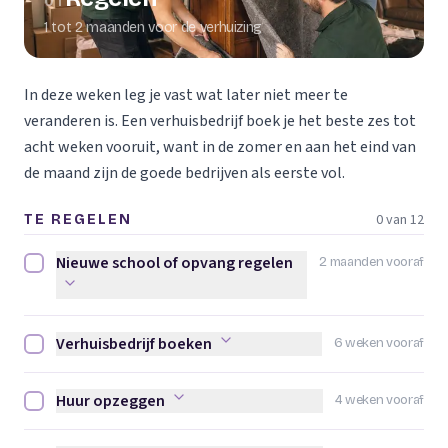
01
1 tot 2 maanden voor de verhuizing
In deze weken leg je vast wat later niet meer te
veranderen is. Een verhuisbedrijf boek je het beste zes tot
acht weken vooruit, want in de zomer en aan het eind van
de maand zijn de goede bedrijven als eerste vol.
0 van 12
TE REGELEN
Nieuwe school of opvang regelen
2 maanden vooraf
Nieuwe school of opvang regelen afvinken
Verhuisbedrijf boeken
6 weken vooraf
Verhuisbedrijf boeken afvinken
Huur opzeggen
4 weken vooraf
Huur opzeggen afvinken