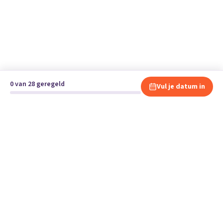
0 van 28 geregeld
Vul je datum in
Klaar om te verhuizen?
Vergelijk gratis en vrijblijvend verhuisbedrijven en andere
specialisten bij jou in de buurt.
Start je verhuizing