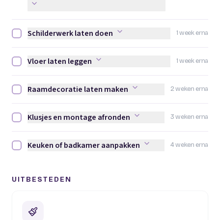
Schilderwerk laten doen
1 week erna
Schilderwerk laten doen afvinken
Vloer laten leggen
1 week erna
Vloer laten leggen afvinken
Raamdecoratie laten maken
2 weken erna
Raamdecoratie laten maken afvinken
Klusjes en montage afronden
3 weken erna
Klusjes en montage afronden afvinken
Keuken of badkamer aanpakken
4 weken erna
Keuken of badkamer aanpakken afvinken
UITBESTEDEN