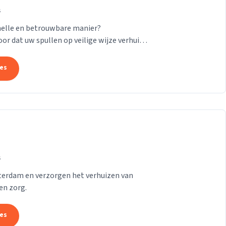
s
nelle en betrouwbare manier?
or dat uw spullen op veilige wijze verhuisd
24/7! Want of u...
tes
s
tterdam en verzorgen het verhuizen van
en zorg.
tes