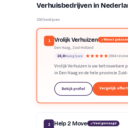
Verhuisplanner
Verhuisbedrijven in Nederl
Verhuisdozen berek
300 bedrijven
Vrolijk Verhuizen
Meest gekoze
1
Den Haag, Zuid-Holland
10,0
2664 revie
Moving Score
Vrolijk Verhuizen is uw betrouwbare 
in Den Haag en de hele provincie Zuid
toegewijd team zorgen wij ervoor dat
verloopt.
Vergelijk offer
Bekijk profiel
Help 2 Move
Veel gevraagd
2