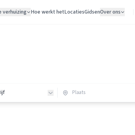
e verhuizing
Hoe werkt het
Locaties
Gidsen
Over ons
Verhuislift
Verhuisbedrijven
Woningontruiming
huisbedrijven in Nederland
Schildersbedrijf
verhuisbedrijven in heel Nederland.
Vloerlegger
Elektricien