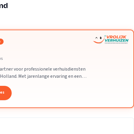
Verhuisvolume berekenen
and
enen
Energie vergelijken
n
ws
partner voor professionele verhuisdiensten
-Holland. Met jarenlange ervaring en een
 uw verhuizing soepel en zorgeloos
tes