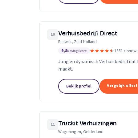
Verhuisbedrijf Direct
10
Rijswijk, Zuid-Holland
9,8
1851 review
Moving Score
Jong en dynamisch Verhuisbedrijf dat 
maakt.
Vergelijk offer
Bekijk profiel
Truckit Verhuizingen
11
Wageningen, Gelderland