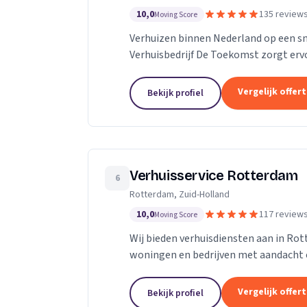
10,0
135 review
Moving Score
Verhuizen binnen Nederland op een s
Verhuisbedrijf De Toekomst zorgt ervo
worden naar de nieuwe locatie. En dat 
Vergelijk offer
Bekijk profiel
Verhuisservice Rotterdam
6
Rotterdam, Zuid-Holland
10,0
117 review
Moving Score
Wij bieden verhuisdiensten aan in Ro
woningen en bedrijven met aandacht 
Vergelijk offer
Bekijk profiel