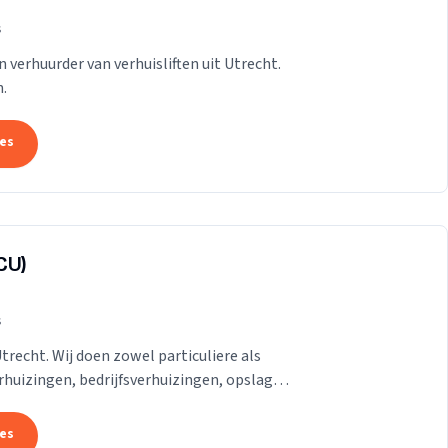
s
n verhuurder van verhuisliften uit Utrecht.
.
tes
CU)
s
Utrecht. Wij doen zowel particuliere als
erhuizingen, bedrijfsverhuizingen, opslag
.
tes