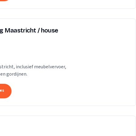
ng Maastricht / house
tricht, inclusief meubelvervoer,
 en gordijnen.
tes