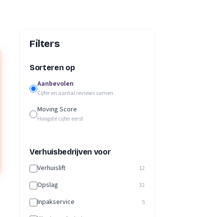
Filters
Sorteren op
Aanbevolen
Cijfer en aantal reviews samen
Moving Score
Hoogste cijfer eerst
Verhuisbedrijven voor
Verhuislift
12
Opslag
32
Inpakservice
5