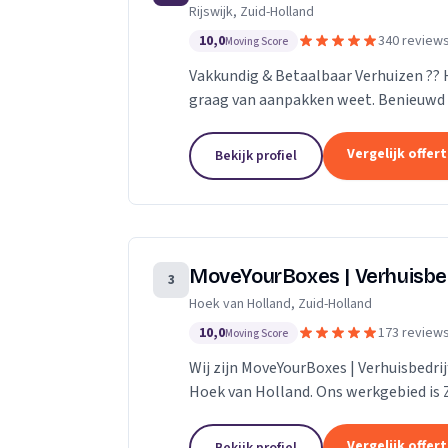
Rijswijk, Zuid-Holland
10,0
340 review
Moving Score
Vakkundig & Betaalbaar Verhuizen ??
graag van aanpakken weet. Benieuwd 
naar de mogelijkheden.
Vergelijk offer
Bekijk profiel
MoveYourBoxes | Verhuisbe
3
Hoek van Holland, Zuid-Holland
10,0
173 review
Moving Score
Wij zijn MoveYourBoxes | Verhuisbedrij
Hoek van Holland. Ons werkgebied is 
Vergelijk offer