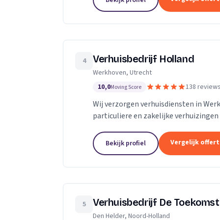
Bekijk profiel
Verhuisbedrijf Holland
4
Werkhoven, Utrecht
10,0
138 review
Moving Score
Wij verzorgen verhuisdiensten in We
particuliere en zakelijke verhuizingen
Vergelijk offer
Bekijk profiel
Verhuisbedrijf De Toekomst
5
Den Helder, Noord-Holland