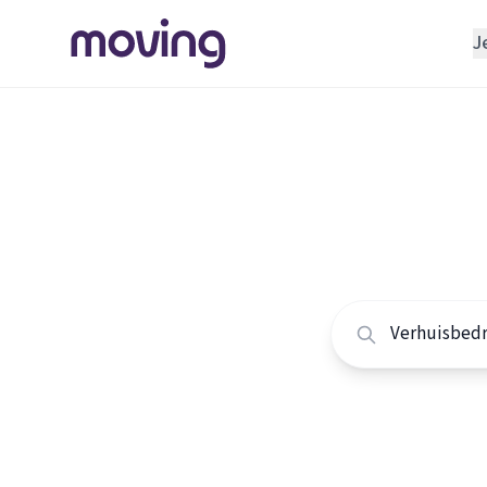
J
REGELEN
Verhuisbedrijf
Home
/
Nederland
/
Opslagruimte
Alle ver
INRICHTEN
Schoonmaakbedrijf
Vergelijk de beste 
Klusjesman
Loodgieter
Slotenmaker
TOOLS BIJ VERHUIZEN