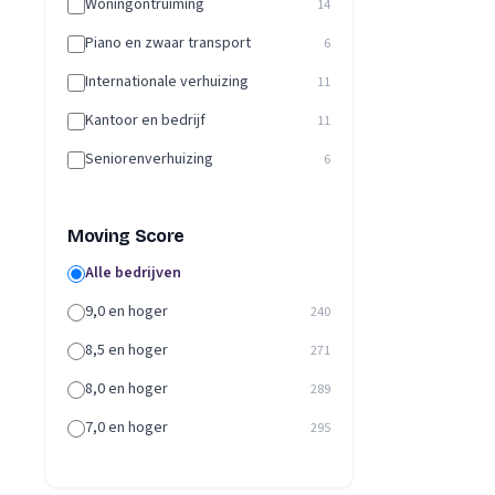
Woningontruiming
14
Piano en zwaar transport
6
Internationale verhuizing
11
Kantoor en bedrijf
11
Seniorenverhuizing
6
Moving Score
Alle bedrijven
9,0 en hoger
240
8,5 en hoger
271
8,0 en hoger
289
7,0 en hoger
295