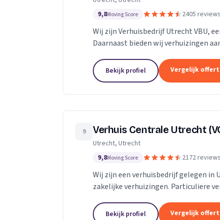
Utrecht, Utrecht
9,8
2405 review
Moving Score
Wij zijn Verhuisbedrijf Utrecht VBU, ee
Daarnaast bieden wij verhuizingen aan
Vergelijk offer
Bekijk profiel
Verhuis Centrale Utrecht (V
9
Utrecht, Utrecht
9,8
2172 review
Moving Score
Wij zijn een verhuisbedrijf gelegen in 
zakelijke verhuizingen. Particuliere v
van inboedel, de- en montageservice,..
Vergelijk offer
Bekijk profiel