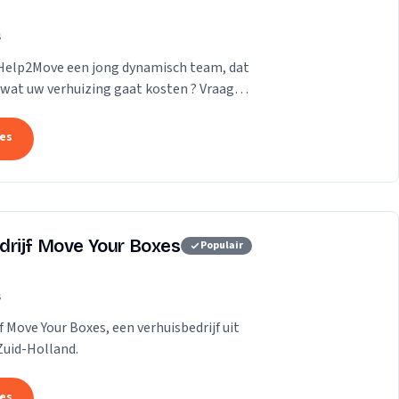
s
 Help2Move een jong dynamisch team, dat
wat uw verhuizing gaat kosten ? Vraag
tes
drijf Move Your Boxes
Populair
s
f Move Your Boxes, een verhuisbedrijf uit
Zuid-Holland.
tes