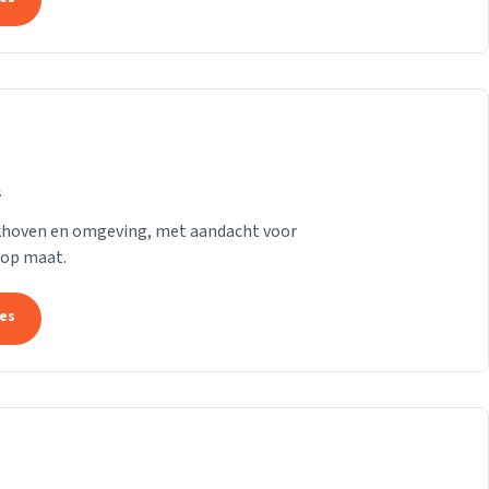
s
rkhoven en omgeving, met aandacht voor
 op maat.
tes