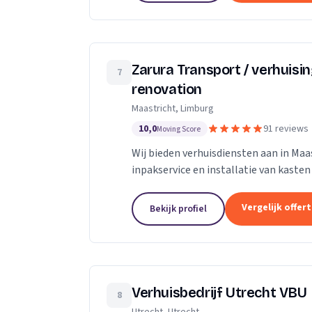
Zarura Transport / verhuisi
7
renovation
Maastricht, Limburg
10,0
91 reviews
Moving Score
Wij bieden verhuisdiensten aan in Maas
inpakservice en installatie van kasten
Vergelijk offer
Bekijk profiel
Verhuisbedrijf Utrecht VBU
8