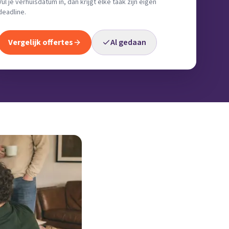
Vul je verhuisdatum in, dan krijgt elke taak zijn eigen
deadline.
Vergelijk offertes
Al gedaan