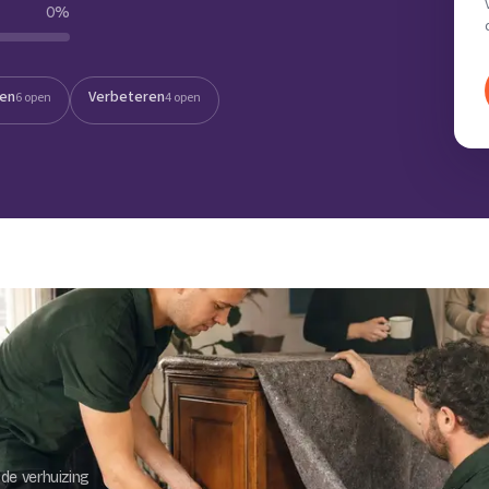
0
%
Verhuisvolume berekenen
enen
Energie vergelijken
ten
Verbeteren
6 open
4 open
de verhuizing