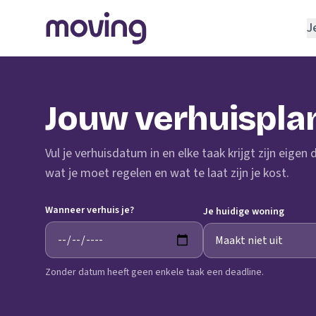
J
REGELEN
Verhuisbedrijf
Jouw verhuispla
Opslagruimte
INRICHTEN
Vul je verhuisdatum in en elke taak krijgt zijn eigen
Schoonmaakbedrijf
wat je moet regelen en wat te laat zijn je kost.
Klusjesman
Wanneer verhuis je?
Loodgieter
Je huidige woning
Slotenmaker
Zonder datum heeft geen enkele taak een deadline.
TOOLS BIJ VERHUIZEN