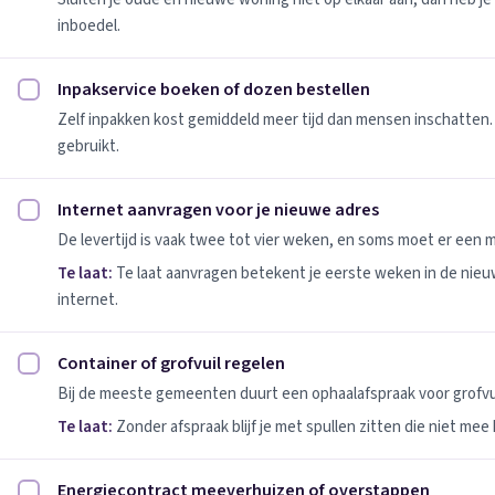
inboedel.
Inpakservice boeken of dozen bestellen
Inpakservice boeken of dozen bestellen afvinken
Zelf inpakken kost gemiddeld meer tijd dan mensen inschatten.
gebruikt.
Internet aanvragen voor je nieuwe adres
Internet aanvragen voor je nieuwe adres afvinken
De levertijd is vaak twee tot vier weken, en soms moet er een
Te laat:
Te laat aanvragen betekent je eerste weken in de nie
internet.
Container of grofvuil regelen
Container of grofvuil regelen afvinken
Bij de meeste gemeenten duurt een ophaalafspraak voor grofvui
Te laat:
Zonder afspraak blijf je met spullen zitten die niet mee
Energiecontract meeverhuizen of overstappen