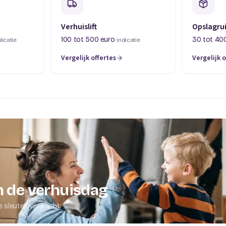
Verhuislift
Opslagru
100 tot 500 euro
30 tot 40
dicatie
indicatie
Vergelijk offertes
Vergelijk o
abblad)
(opent in een nieuw tabblad)
(opent in 
 de verhuisdag
e sleuteloverdracht