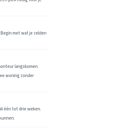
 Begin met wat je zelden
 monteur langskomen.
uwe woning zonder
l één tot drie weken.
 kunnen.