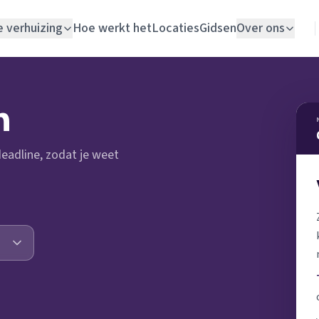
e verhuizing
Hoe werkt het
Locaties
Gidsen
Over ons
Verhuislift
n
Woningontruiming
 deadline, zodat je weet
Schildersbedrijf
Vloerlegger
Elektricien