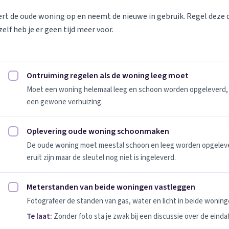
vert de oude woning op en neemt de nieuwe in gebruik. Regel deze
elf heb je er geen tijd meer voor.
Ontruiming regelen als de woning leeg moet
Ontruiming regelen als de woning leeg moet afvinken
Moet een woning helemaal leeg en schoon worden opgeleverd, 
een gewone verhuizing.
Oplevering oude woning schoonmaken
Oplevering oude woning schoonmaken afvinken
De oude woning moet meestal schoon en leeg worden opgeleverd
eruit zijn maar de sleutel nog niet is ingeleverd.
Meterstanden van beide woningen vastleggen
Meterstanden van beide woningen vastleggen afvinken
Fotografeer de standen van gas, water en licht in beide woninge
Te laat:
Zonder foto sta je zwak bij een discussie over de einda