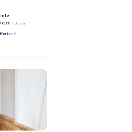
imte
0 euro
indicatie
ffertes
een nieuw tabblad)