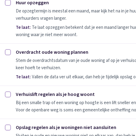
Huur opzeggen
Huur opzeggen afvinken
De opzegtermijn is meestal een maand, maar kijk het na in je h
verhuurders vragen langer.
Te laat:
Te laat opzeggen betekent dat je een maand langer huu
woning waar je niet meer woont.
Overdracht oude woning plannen
Overdracht oude woning plannen afvinken
Stem de overdrachtsdatum van je oude woning af op je verhuis
keer hoeft te verhuizen.
Te laat:
Vallen de data ver uit elkaar, dan heb je tijdelijk opslag
Verhuislift regelen als je hoog woont
Verhuislift regelen als je hoog woont afvinken
Bij een smalle trap of een woning op hoogte is een lift sneller e
Voor de openbare weg is soms een gemeentelijke ontheffing no
Opslag regelen als je woningen niet aansluiten
Opslag regelen als je woningen niet aansluiten afvinken
Sluiten je oude en nieuwe woning niet op elkaar aan, dan heb je 