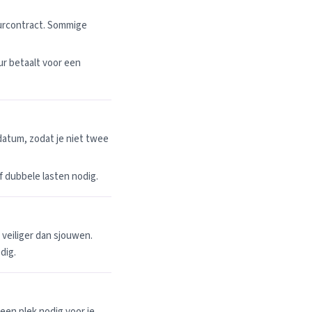
uurcontract. Sommige
r betaalt voor een
datum, zodat je niet twee
 of dubbele lasten nodig.
n veiliger dan sjouwen.
dig.
een plek nodig voor je