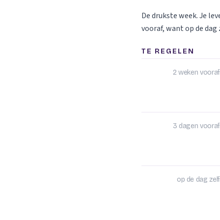
De drukste week. Je le
vooraf, want op de dag z
TE REGELEN
2 weken vooraf
3 dagen vooraf
op de dag zelf