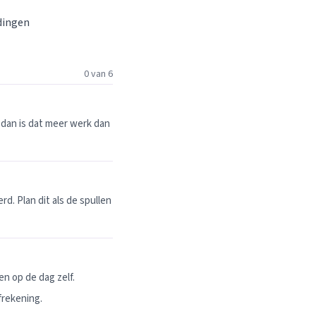
 dingen
0 van 6
dan is dat meer werk dan
. Plan dit als de spullen
n op de dag zelf.
frekening.