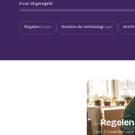
0 van 28 geregeld
Verhuisplanner
Verhuisdozen berek
Regelen
Rondom de verhuisdag
Inrich
12 open
6 open
Regelen
01
1 tot 2 maanden voor 