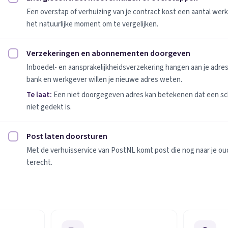
Energiecontract meeverhuizen of overstappen afvinken
Een overstap of verhuizing van je contract kost een aantal werk
het natuurlijke moment om te vergelijken.
Verzekeringen en abonnementen doorgeven
Verzekeringen en abonnementen doorgeven afvinken
Inboedel- en aansprakelijkheidsverzekering hangen aan je adres
bank en werkgever willen je nieuwe adres weten.
Te laat:
Een niet doorgegeven adres kan betekenen dat een sc
niet gedekt is.
Post laten doorsturen
Post laten doorsturen afvinken
Met de verhuisservice van PostNL komt post die nog naar je oude
terecht.