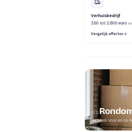
Verhuisbedrijf
350 tot 2.800 euro
in
Vergelijk offertes
(opent in een nieuw t
Rondom
02
de week voor en na d