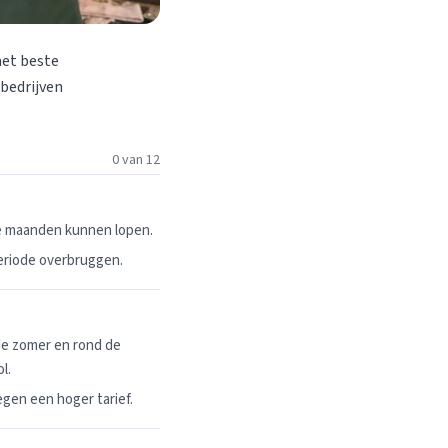
het beste
 bedrijven
0 van 12
ie maanden kunnen lopen.
periode overbruggen.
de zomer en rond de
l.
egen een hoger tarief.