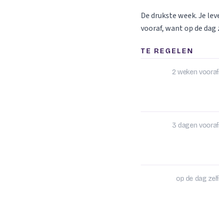
De drukste week. Je le
vooraf, want op de dag z
TE REGELEN
2 weken vooraf
3 dagen vooraf
op de dag zelf