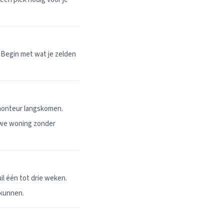
 Begin met wat je zelden
 monteur langskomen.
uwe woning zonder
l één tot drie weken.
 kunnen.