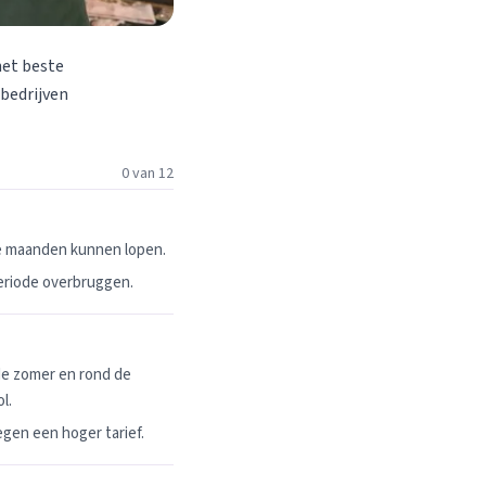
het beste
 bedrijven
0 van 12
ie maanden kunnen lopen.
periode overbruggen.
de zomer en rond de
l.
egen een hoger tarief.