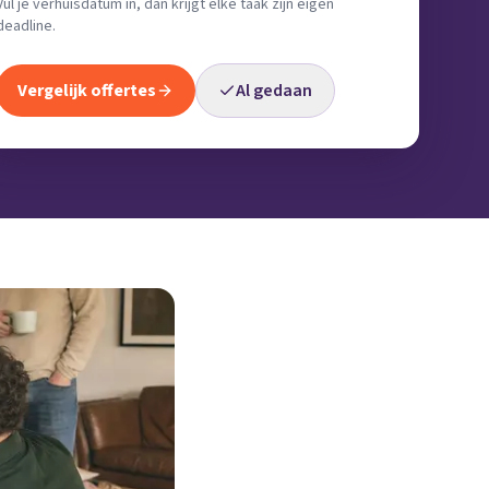
Vul je verhuisdatum in, dan krijgt elke taak zijn eigen
deadline.
Vergelijk offertes
Al gedaan