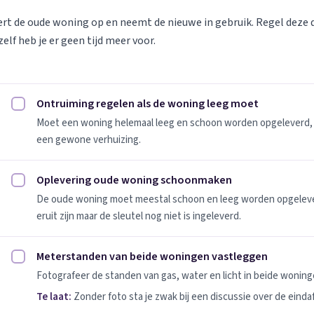
vert de oude woning op en neemt de nieuwe in gebruik. Regel deze
elf heb je er geen tijd meer voor.
Ontruiming regelen als de woning leeg moet
Ontruiming regelen als de woning leeg moet afvinken
Moet een woning helemaal leeg en schoon worden opgeleverd, 
een gewone verhuizing.
Oplevering oude woning schoonmaken
Oplevering oude woning schoonmaken afvinken
De oude woning moet meestal schoon en leeg worden opgeleverd
eruit zijn maar de sleutel nog niet is ingeleverd.
Meterstanden van beide woningen vastleggen
Meterstanden van beide woningen vastleggen afvinken
Fotografeer de standen van gas, water en licht in beide woninge
Te laat:
Zonder foto sta je zwak bij een discussie over de einda