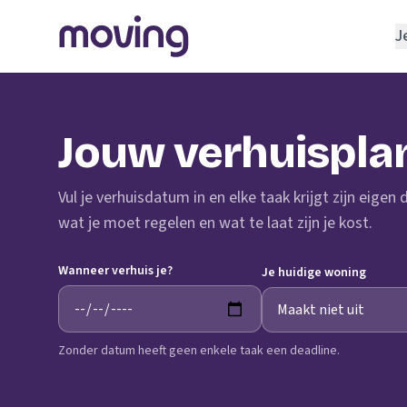
J
REGELEN
Verhuisbedrijf
Jouw verhuispla
Opslagruimte
INRICHTEN
Vul je verhuisdatum in en elke taak krijgt zijn eigen
Schoonmaakbedrijf
wat je moet regelen en wat te laat zijn je kost.
Klusjesman
Wanneer verhuis je?
Loodgieter
Je huidige woning
Slotenmaker
Zonder datum heeft geen enkele taak een deadline.
TOOLS BIJ VERHUIZEN