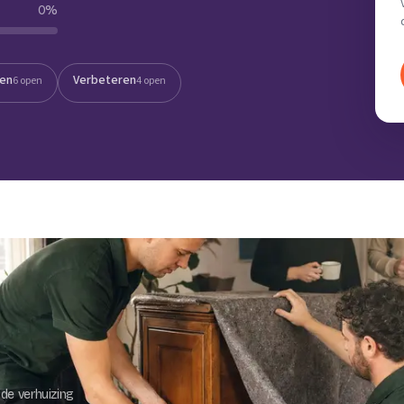
0
%
Verhuisvolume berekenen
enen
Energie vergelijken
ten
Verbeteren
6 open
4 open
de verhuizing