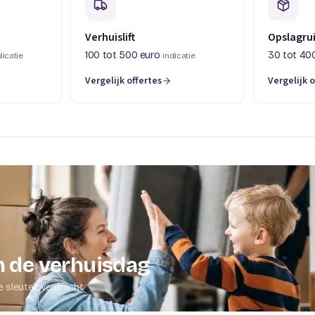
Verhuislift
Opslagru
100 tot 500 euro
30 tot 40
dicatie
indicatie
Vergelijk offertes
Vergelijk o
abblad)
(opent in een nieuw tabblad)
(opent in 
 de verhuisdag
e sleuteloverdracht