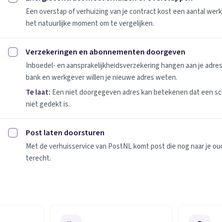
Energiecontract meeverhuizen of overstappen afvinken
Een overstap of verhuizing van je contract kost een aantal werk
het natuurlijke moment om te vergelijken.
Verzekeringen en abonnementen doorgeven
Verzekeringen en abonnementen doorgeven afvinken
Inboedel- en aansprakelijkheidsverzekering hangen aan je adres
bank en werkgever willen je nieuwe adres weten.
Te laat:
Een niet doorgegeven adres kan betekenen dat een sc
niet gedekt is.
Post laten doorsturen
Post laten doorsturen afvinken
Met de verhuisservice van PostNL komt post die nog naar je oude
terecht.