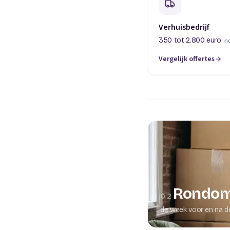
Verhuisbedrijf
350 tot 2.800 euro
in
Vergelijk offertes
(opent in een nieuw t
Rondom
02
de week voor en na d