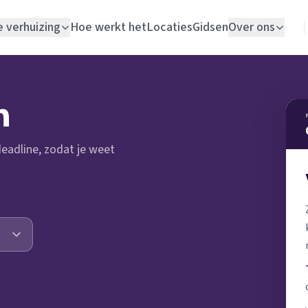
e verhuizing
Hoe werkt het
Locaties
Gidsen
Over ons
Verhuislift
n
Woningontruiming
 deadline, zodat je weet
Schildersbedrijf
Vloerlegger
Elektricien