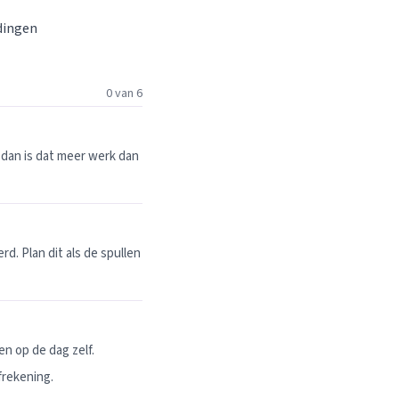
 dingen
0 van 6
dan is dat meer werk dan
. Plan dit als de spullen
n op de dag zelf.
frekening.