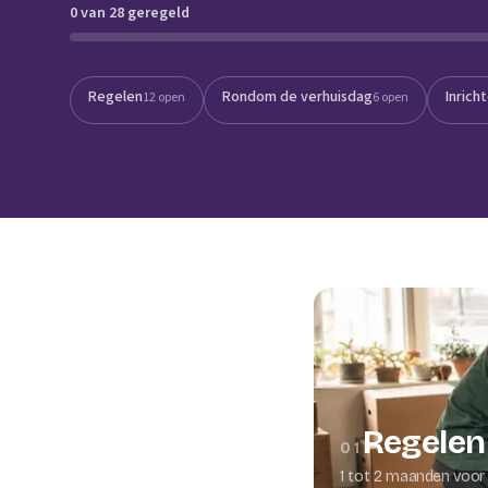
0 van 28 geregeld
Verhuisplanner
Verhuisdozen berek
Regelen
Rondom de verhuisdag
Inrich
12 open
6 open
Regelen
01
1 tot 2 maanden voor 