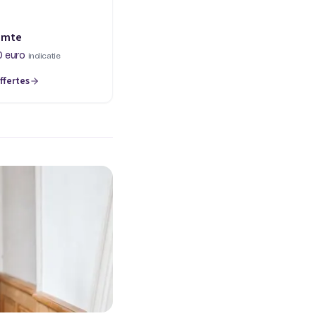
imte
0 euro
indicatie
ffertes
een nieuw tabblad)