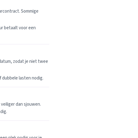
uurcontract. Sommige
r betaalt voor een
datum, zodat je niet twee
 of dubbele lasten nodig.
n veiliger dan sjouwen.
dig.
een plek nodig voor je