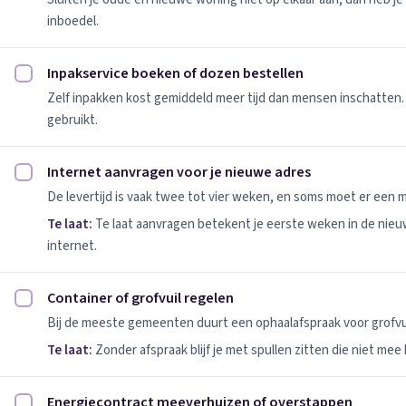
inboedel.
Inpakservice boeken of dozen bestellen
Inpakservice boeken of dozen bestellen afvinken
Zelf inpakken kost gemiddeld meer tijd dan mensen inschatten.
gebruikt.
Internet aanvragen voor je nieuwe adres
Internet aanvragen voor je nieuwe adres afvinken
De levertijd is vaak twee tot vier weken, en soms moet er een
Te laat:
Te laat aanvragen betekent je eerste weken in de nie
internet.
Container of grofvuil regelen
Container of grofvuil regelen afvinken
Bij de meeste gemeenten duurt een ophaalafspraak voor grofvui
Te laat:
Zonder afspraak blijf je met spullen zitten die niet mee
Energiecontract meeverhuizen of overstappen