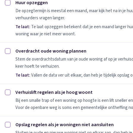
Huur opzeggen
Huur opzeggen afvinken
De opzegtermijn is meestal een maand, maar kijk het na in je h
verhuurders vragen langer.
Te laat:
Te laat opzeggen betekent dat je een maand langer huu
woning waar je niet meer woont.
Overdracht oude woning plannen
Overdracht oude woning plannen afvinken
Stem de overdrachtsdatum van je oude woning af op je verhuis
keer hoeft te verhuizen.
Te laat:
Vallen de data ver uit elkaar, dan heb je tijdelijk opslag
Verhuislift regelen als je hoog woont
Verhuislift regelen als je hoog woont afvinken
Bij een smalle trap of een woning op hoogte is een lift sneller e
Voor de openbare weg is soms een gemeentelijke ontheffing no
Opslag regelen als je woningen niet aansluiten
Opslag regelen als je woningen niet aansluiten afvinken
Sluiten je oude en nieuwe woning niet op elkaar aan, dan heb je 