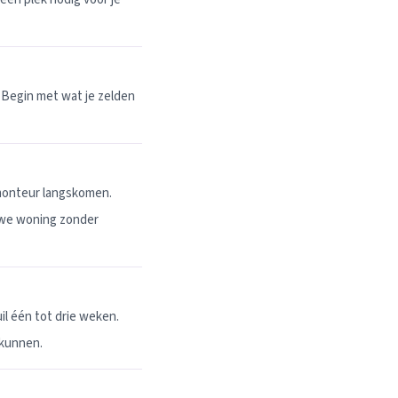
 Begin met wat je zelden
 monteur langskomen.
uwe woning zonder
l één tot drie weken.
 kunnen.