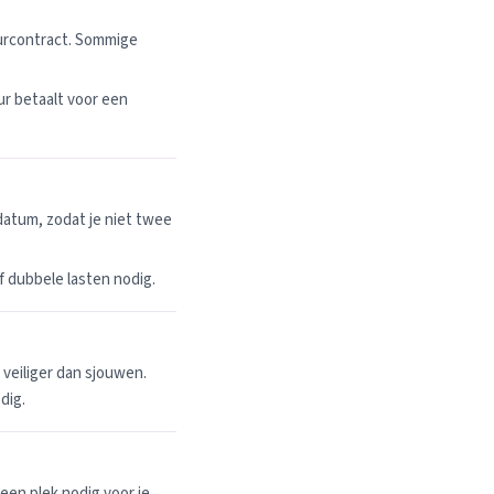
uurcontract. Sommige
r betaalt voor een
datum, zodat je niet twee
 of dubbele lasten nodig.
n veiliger dan sjouwen.
dig.
een plek nodig voor je