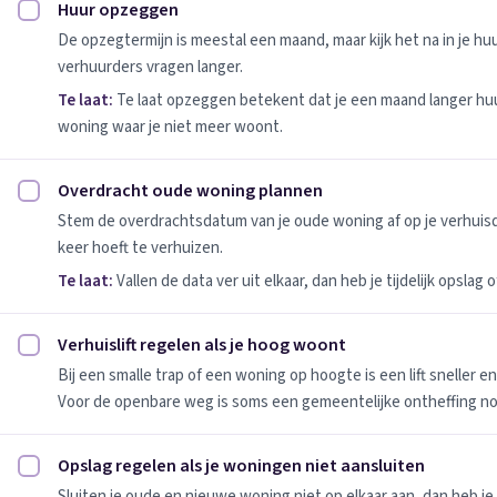
Huur opzeggen
Huur opzeggen afvinken
De opzegtermijn is meestal een maand, maar kijk het na in je h
verhuurders vragen langer.
Te laat:
Te laat opzeggen betekent dat je een maand langer huu
woning waar je niet meer woont.
Overdracht oude woning plannen
Overdracht oude woning plannen afvinken
Stem de overdrachtsdatum van je oude woning af op je verhuis
keer hoeft te verhuizen.
Te laat:
Vallen de data ver uit elkaar, dan heb je tijdelijk opslag
Verhuislift regelen als je hoog woont
Verhuislift regelen als je hoog woont afvinken
Bij een smalle trap of een woning op hoogte is een lift sneller e
Voor de openbare weg is soms een gemeentelijke ontheffing no
Opslag regelen als je woningen niet aansluiten
Opslag regelen als je woningen niet aansluiten afvinken
Sluiten je oude en nieuwe woning niet op elkaar aan, dan heb je 