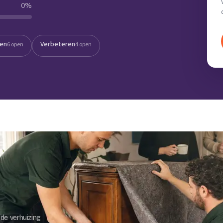
0
%
Verhuisvolume berekenen
enen
Energie vergelijken
ten
Verbeteren
6 open
4 open
de verhuizing