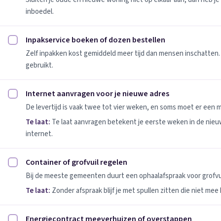
inboedel.
Inpakservice boeken of dozen bestellen
Inpakservice boeken of dozen bestellen afvinken
Zelf inpakken kost gemiddeld meer tijd dan mensen inschatten.
gebruikt.
Internet aanvragen voor je nieuwe adres
Internet aanvragen voor je nieuwe adres afvinken
De levertijd is vaak twee tot vier weken, en soms moet er een
Te laat:
Te laat aanvragen betekent je eerste weken in de nie
internet.
Container of grofvuil regelen
Container of grofvuil regelen afvinken
Bij de meeste gemeenten duurt een ophaalafspraak voor grofvui
Te laat:
Zonder afspraak blijf je met spullen zitten die niet mee
Energiecontract meeverhuizen of overstappen