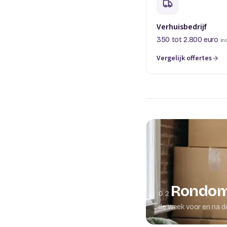
Verhuisbedrijf
350 tot 2.800 euro
in
Vergelijk offertes
(opent in een nieuw t
Rondom
02
de week voor en na d