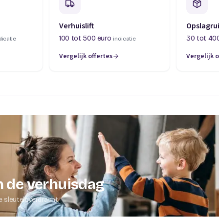
Verhuislift
Opslagru
100 tot 500 euro
30 tot 40
dicatie
indicatie
Vergelijk offertes
Vergelijk o
abblad)
(opent in een nieuw tabblad)
(opent in 
 de verhuisdag
e sleuteloverdracht