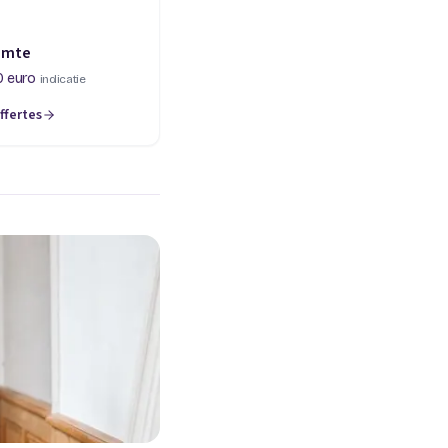
imte
0 euro
indicatie
ffertes
een nieuw tabblad)