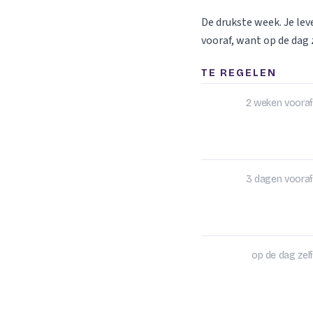
De drukste week. Je le
vooraf, want op de dag z
TE REGELEN
2 weken vooraf
3 dagen vooraf
op de dag zelf