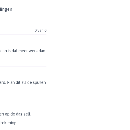
 dingen
0 van 6
dan is dat meer werk dan
. Plan dit als de spullen
n op de dag zelf.
frekening.