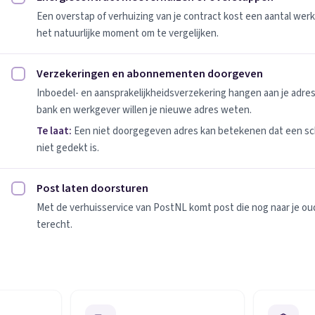
Energiecontract meeverhuizen of overstappen afvinken
Een overstap of verhuizing van je contract kost een aantal werk
het natuurlijke moment om te vergelijken.
Verzekeringen en abonnementen doorgeven
Verzekeringen en abonnementen doorgeven afvinken
Inboedel- en aansprakelijkheidsverzekering hangen aan je adres
bank en werkgever willen je nieuwe adres weten.
Te laat:
Een niet doorgegeven adres kan betekenen dat een sc
niet gedekt is.
Post laten doorsturen
Post laten doorsturen afvinken
Met de verhuisservice van PostNL komt post die nog naar je oude
terecht.