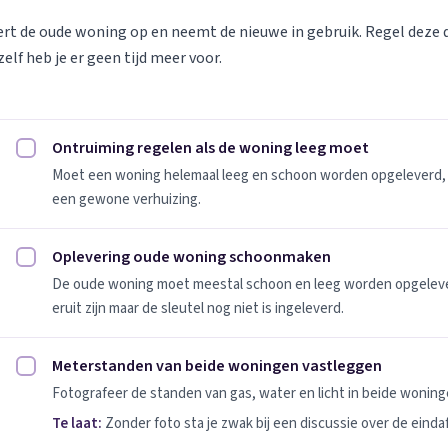
vert de oude woning op en neemt de nieuwe in gebruik. Regel deze
elf heb je er geen tijd meer voor.
Ontruiming regelen als de woning leeg moet
Ontruiming regelen als de woning leeg moet afvinken
Moet een woning helemaal leeg en schoon worden opgeleverd, 
een gewone verhuizing.
Oplevering oude woning schoonmaken
Oplevering oude woning schoonmaken afvinken
De oude woning moet meestal schoon en leeg worden opgeleverd
eruit zijn maar de sleutel nog niet is ingeleverd.
Meterstanden van beide woningen vastleggen
Meterstanden van beide woningen vastleggen afvinken
Fotografeer de standen van gas, water en licht in beide woninge
Te laat:
Zonder foto sta je zwak bij een discussie over de einda