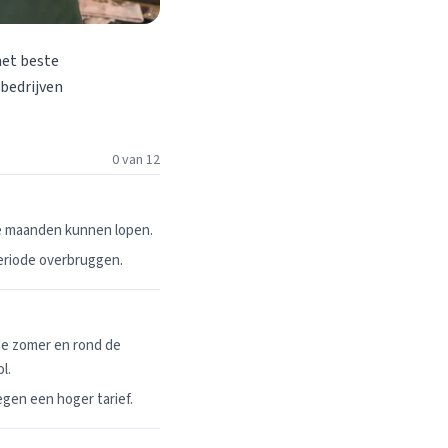
het beste
 bedrijven
0 van 12
ie maanden kunnen lopen.
periode overbruggen.
de zomer en rond de
l.
egen een hoger tarief.