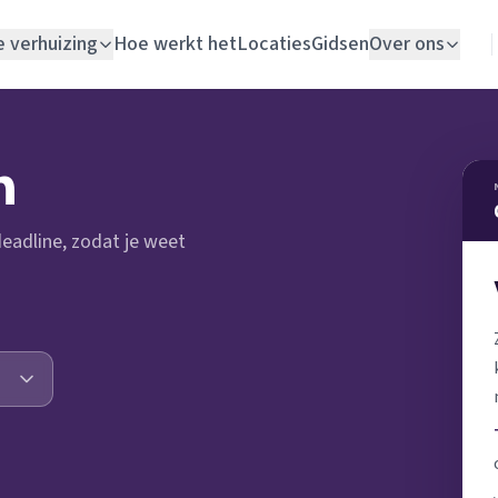
e verhuizing
Hoe werkt het
Locaties
Gidsen
Over ons
Verhuislift
n
Woningontruiming
 deadline, zodat je weet
Schildersbedrijf
Vloerlegger
Elektricien