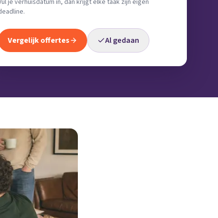
Vul je verhuisdatum in, dan krijgt elke taak zijn eigen
deadline.
Vergelijk offertes
Al gedaan