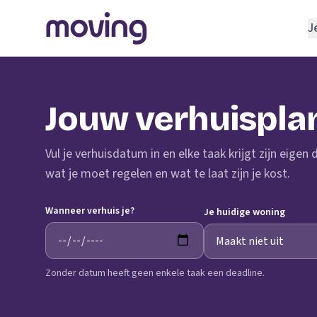
J
REGELEN
Verhuisbedrijf
Jouw verhuispla
Opslagruimte
INRICHTEN
Vul je verhuisdatum in en elke taak krijgt zijn eigen
Schoonmaakbedrijf
wat je moet regelen en wat te laat zijn je kost.
Klusjesman
Wanneer verhuis je?
Loodgieter
Je huidige woning
Slotenmaker
Zonder datum heeft geen enkele taak een deadline.
TOOLS BIJ VERHUIZEN