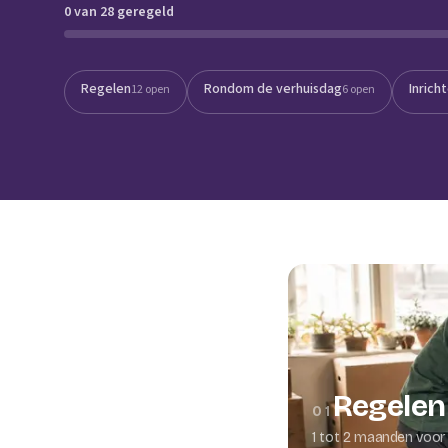
0 van 28 geregeld
Verhuisplanner
Verhuisdozen berek
Regelen
Rondom de verhuisdag
Inrich
12 open
6 open
Regelen
01
1 tot 2 maanden voor 