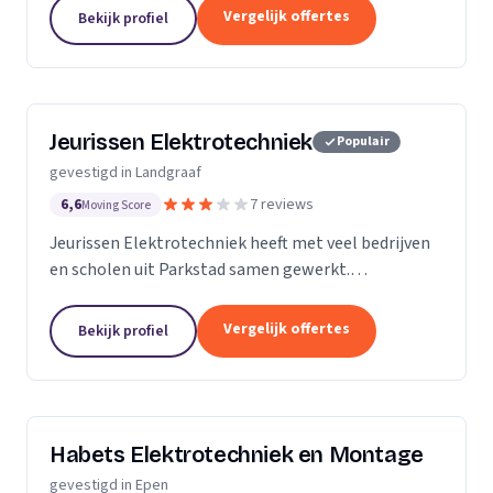
(Limburg) en omstreken geprofileerd als een
Vergelijk offertes
Bekijk profiel
betrouwbare...
Jeurissen Elektrotechniek
Populair
gevestigd in Landgraaf
6,6
7 reviews
Moving Score
Jeurissen Elektrotechniek heeft met veel bedrijven
en scholen uit Parkstad samen gewerkt.
Kleinschalig maar ook internationale bedrijven. De
resultaten die zij weten te behalen zorgen ervoor
Vergelijk offertes
Bekijk profiel
dat ze...
Habets Elektrotechniek en Montage
gevestigd in Epen