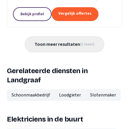
werk, wij zorgen ervoor dat alles functioneert zoals
het hoort. Van verlichting en verwarming tot...
Vergelijk offertes
Bekijk profiel
Toon meer resultaten
(
5
meer
)
Gerelateerde diensten in
Landgraaf
Schoonmaakbedrijf
Loodgieter
Slotenmaker
Elektriciens in de buurt