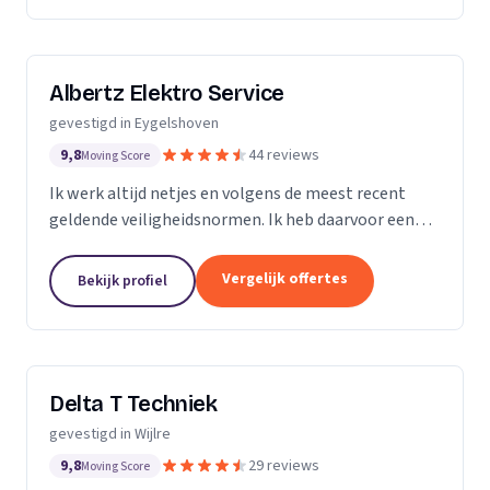
Albertz Elektro Service
gevestigd in Eygelshoven
9,8
44 reviews
Moving Score
Ik werk altijd netjes en volgens de meest recent
geldende veiligheidsnormen. Ik heb daarvoor een
opleiding gevolgd en deze afgesloten met een
Veiligheidsdiploma VCA . Daarnaast vind ik
Vergelijk offertes
Bekijk profiel
vertrouwen...
Delta T Techniek
gevestigd in Wijlre
9,8
29 reviews
Moving Score