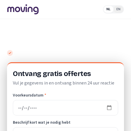
NL
EN
Home
/
Nederland
/
Limburg
/
Landgraaf
/
Elektricien
Top 10 beste elektriciens in Landgraaf
Gratis en vrijblijvend
Ontvang gratis offertes
Vul je gegevens in en ontvang binnen 24 uur reactie
Voorkeursdatum
*
Beschrijf kort wat je nodig hebt