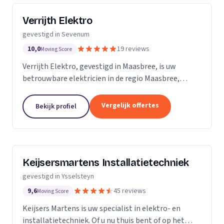
Verrijth Elektro
gevestigd in Sevenum
10,0
19 reviews
Moving Score
Verrijth Elektro, gevestigd in Maasbree, is uw
betrouwbare elektricien in de regio Maasbree,
Sevenum, Peel en Maas & Horst aan de Maas.
Gedreven door een ongeëvenaarde passie voor
Vergelijk offertes
Bekijk profiel
kwaliteit, brengen...
Keijsersmartens Installatietechniek
gevestigd in Ysselsteyn
9,6
45 reviews
Moving Score
Keijsers Martens is uw specialist in elektro- en
installatietechniek. Of u nu thuis bent of op het