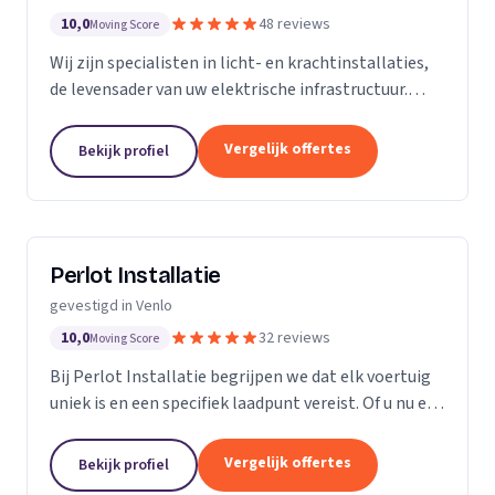
10,0
48 reviews
Moving Score
Wij zijn specialisten in licht- en krachtinstallaties,
de levensader van uw elektrische infrastructuur.
Onze expertise strekt zich uit tot elk kantoor,
fabriek of woonhuis, waar we de basis leggen...
Vergelijk offertes
Bekijk profiel
Perlot Installatie
gevestigd in Venlo
10,0
32 reviews
Moving Score
Bij Perlot Installatie begrijpen we dat elk voertuig
uniek is en een specifiek laadpunt vereist. Of u nu een
Tesla met een 3-fasen aansluiting bezit of een Kia
Niro EV die met 1 fase kan worden...
Vergelijk offertes
Bekijk profiel