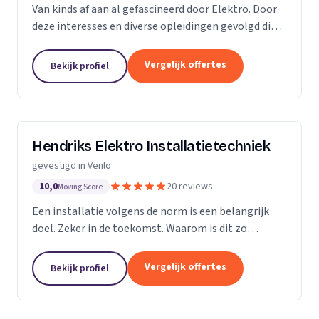
Van kinds af aan al gefascineerd door Elektro. Door
deze interesses en diverse opleidingen gevolgd die
uiteindelijk kwamen tot een afgestudeerde Elektro
Technicus. Die met passie en enthousiasme voor...
Vergelijk offertes
Bekijk profiel
Hendriks Elektro Installatietechniek
gevestigd in Venlo
10,0
20 reviews
Moving Score
Een installatie volgens de norm is een belangrijk
doel. Zeker in de toekomst. Waarom is dit zo
belangrijk?
Vergelijk offertes
Bekijk profiel