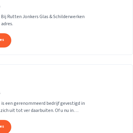
s
 Bij Rutten Jonkers Glas & Schilderwerken
 adres.
tes
s
is een gerenommeerd bedrijf gevestigd in
ch uit tot ver daarbuiten. Of u nu in
elders...
tes