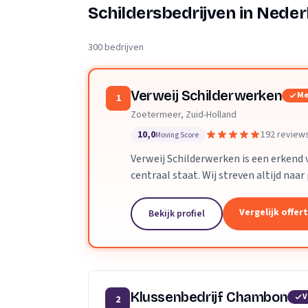
Verhuisplanner
Schildersbedrijven in Neder
Verhuisdozen berek
300 bedrijven
Verweij Schilderwerken
Me
1
Zoetermeer, Zuid-Holland
10,0
192 review
Moving Score
Verweij Schilderwerken is een erkend
centraal staat. Wij streven altijd naa
werk.
Vergelijk offer
Bekijk profiel
Klussenbedrijf Chambon
V
2