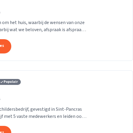
s
en om het huis, waarbij de wensen van onze
aarbij wat we beloven, afspraak is afspraak.
tes
Populair
s
ildersbedrijf, gevestigd in Sint-Pancras
rijf met 5 vaste medewerkers en leiden ook
tes