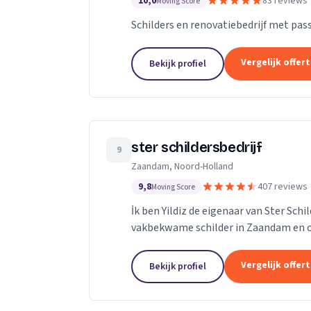
10,0
83 reviews
Moving Score
Schilders en renovatiebedrijf met passi
Vergelijk offer
Bekijk profiel
ster schildersbedrijf
9
Zaandam, Noord-Holland
9,8
407 reviews
Moving Score
İk ben Yildiz de eigenaar van Ster Sch
vakbekwame schilder in Zaandam en o
adres.Ik heb al meerdere jaren ervaring
Vergelijk offer
Bekijk profiel