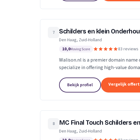
Schilders en klein Onderhou
7
Den Haag, Zuid-Holland
10,0
83 reviews
Moving Score
Walison.nl is a premier domain name cu
specialize in offering high-value dom
significantly enhance your digital pres
Vergelijk offer
Bekijk profiel
MC Final Touch Schilders en
8
Den Haag, Zuid-Holland