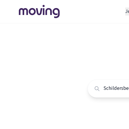
J
REGELEN
Verhuisbedrijf
Home
/
Nederland
/
Opslagruimte
Alle sch
INRICHTEN
Schoonmaakbedrijf
Vergelijk de beste 
Klusjesman
Loodgieter
Slotenmaker
TOOLS BIJ VERHUIZEN