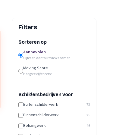
Filters
Sorteren op
Aanbevolen
Cijfer en aantal reviews samen
Moving Score
Hoogste cijfer eerst
Schildersbedrijven voor
Buitenschilderwerk
73
Binnenschilderwerk
25
Behangwerk
46