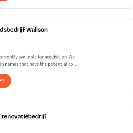
dsbedrijf Walison
rrently available for acquisition. We
ain names that have the potential to
ence. Our...
tes
 renovatiebedrijf