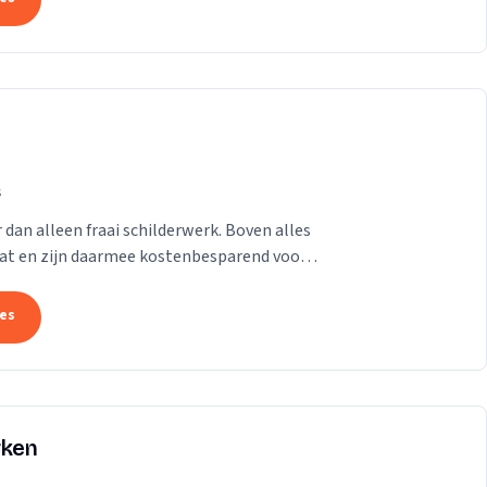
s
an alleen fraai schilderwerk. Boven alles
aat en zijn daarmee kostenbesparend voor u
...
tes
rken