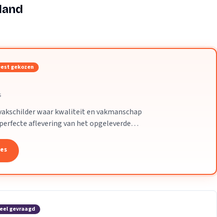
Verhuisvolume berekenen
land
enen
Energie vergelijken
est gekozen
s
 vakschilder waar kwaliteit en vakmanschap
r perfecte aflevering van het opgeleverde
tes
eel gevraagd