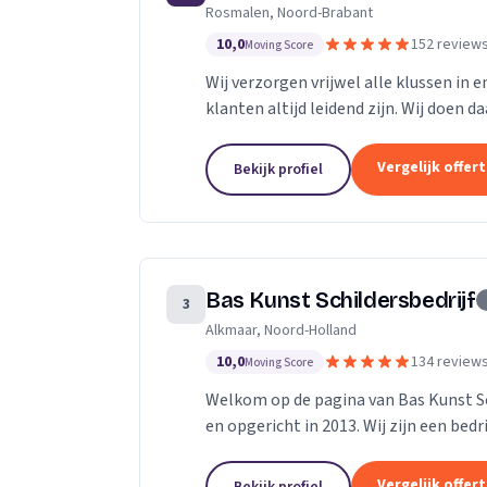
Rosmalen, Noord-Brabant
10,0
152 review
Moving Score
Wij verzorgen vrijwel alle klussen in 
klanten altijd leidend zijn. Wij doen d
Dankzij ons vakmanschap en direct...
Vergelijk offer
Bekijk profiel
Bas Kunst Schildersbedrijf
3
Alkmaar, Noord-Holland
10,0
134 review
Moving Score
Welkom op de pagina van Bas Kunst Sch
en opgericht in 2013. Wij zijn een bed
regelmatig leerlingen op. Met...
Vergelijk offer