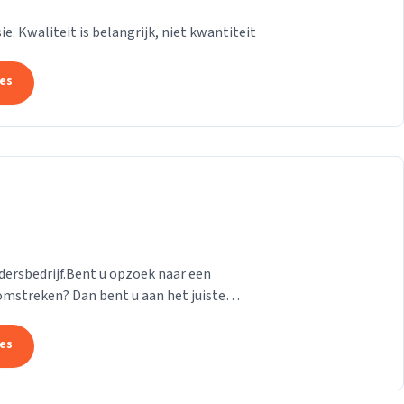
e. Kwaliteit is belangrijk, niet kwantiteit
tes
ildersbedrijf.Bent u opzoek naar een
mstreken? Dan bent u aan het juiste
 zowel als...
tes