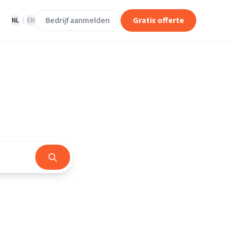
Bedrijf aanmelden
Gratis offerte
NL
|
EN
d