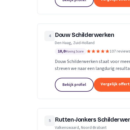
Bekijk profiel
Douw Schilderwerken
4
Den Haag, Zuid-Holland
10,0
107 review
Moving Score
Douw Schilderwerken staat voor meer d
streven we naar een langdurig result
als klant. Bovendien kunt u rekenen op
Vergelijk offer
Bekijk profiel
Rutten-Jonkers Schilderwe
5
Valkenswaard, Noord-Brabant