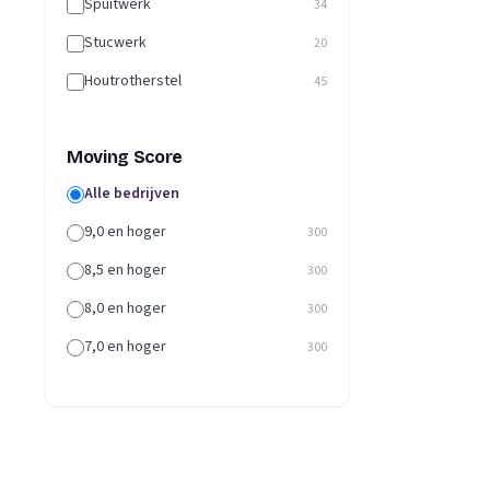
Spuitwerk
34
Stucwerk
20
Houtrotherstel
45
Moving Score
Alle bedrijven
9,0 en hoger
300
8,5 en hoger
300
8,0 en hoger
300
7,0 en hoger
300