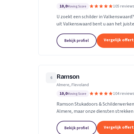
10,0
105 review
Moving Score
U zoekt een schilder in Valkenswaard?
uit Valkenswaard bent u aan het juiste
Vergelijk offer
Bekijk profiel
Ramson
6
Almere, Flevoland
10,0
104 review
Moving Score
Ramson Stukadoors & Schilderwerken 
Almere, maar onze diensten strekken zi
Amsterdam, Harderwijk, Amersfoort of 
Vergelijk offer
Bekijk profiel