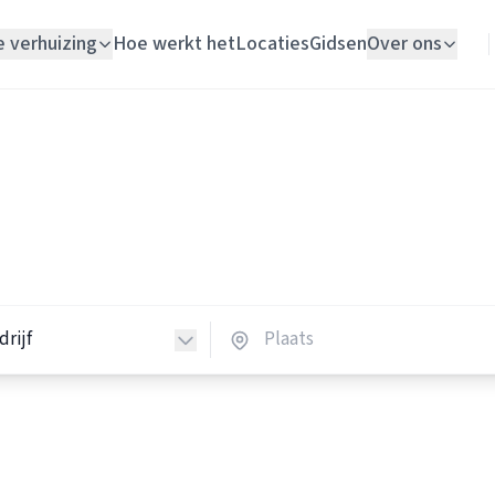
e verhuizing
Hoe werkt het
Locaties
Gidsen
Over ons
Verhuislift
Schildersbedrijven
Woningontruiming
ildersbedrijven in Nederlan
Schildersbedrijf
schildersbedrijven in heel Nederland.
Vloerlegger
Elektricien