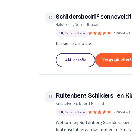
Schildersbedrijf sonneveldt
10
Halsteren, Noord-Brabant
10,0
64 reviews
Moving Score
Passie en ambitie
Vergelijk offer
Bekijk profiel
Ruitenberg Schilders- en Kl
11
Amstelveen, Noord-Holland
10,0
62 reviews
Moving Score
Welkom bij Ruitenberg Schilders, uw 
buitenschilderwerkzaamheden. Sinds 1