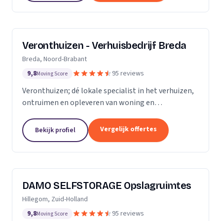
Veronthuizen - Verhuisbedrijf Breda
Breda, Noord-Brabant
9,8
95 reviews
Moving Score
Veronthuizen; dé lokale specialist in het verhuizen,
ontruimen en opleveren van woning en
bedrijfspanden. Alles geregeld bij één betrouwbare
partner. Klanttevredenheid en een zorgeloze service
Vergelijk offertes
Bekijk profiel
staat...
DAMO SELFSTORAGE Opslagruimtes
Hillegom, Zuid-Holland
9,8
95 reviews
Moving Score