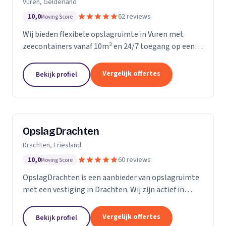
Vuren, Gelderland
10,0
62 reviews
Moving Score
Wij bieden flexibele opslagruimte in Vuren met
zeecontainers vanaf 10m³ en 24/7 toegang op een
afgesloten terrein.
Vergelijk offertes
Bekijk profiel
OpslagDrachten
Drachten, Friesland
10,0
60 reviews
Moving Score
OpslagDrachten is een aanbieder van opslagruimte
met een vestiging in Drachten. Wij zijn actief in
Friesland. Op basis van 60 beoordelingen staan wij
op een 5.
Vergelijk offertes
Bekijk profiel