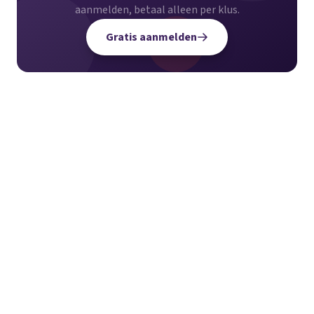
aanmelden, betaal alleen per klus.
Gratis aanmelden