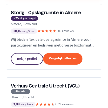
Storly - Opslagruimte in Almere
Veel gevraagd
Almere, Flevoland
10,0
108 reviews
Moving Score
Wij bieden flexibele opslagruimte in Almere voor
particulieren en bedrijven met diverse boxformaten
en laagste-prijs-garantie.
Vergelijk offertes
Bekijk profiel
Verhuis Centrale Utrecht (VCU)
Populair
Utrecht, Utrecht
9,8
2172 reviews
Moving Score