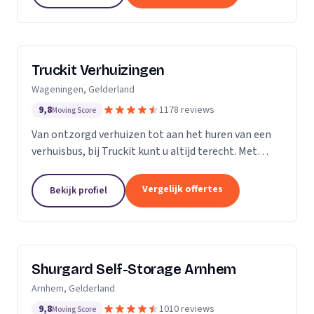
Truckit Verhuizingen
Wageningen, Gelderland
9,8
1178 reviews
Moving Score
Van ontzorgd verhuizen tot aan het huren van een
verhuisbus, bij Truckit kunt u altijd terecht. Met
onze formule hebben wij al duizenden tevreden
klanten geholpen door heel Nederland.
Vergelijk offertes
Bekijk profiel
Shurgard Self-Storage Arnhem
Arnhem, Gelderland
9,8
1010 reviews
Moving Score