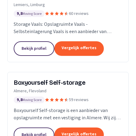
Lemiers, Limburg
9,8
60 reviews
Moving Score
Storage Vaals: Opslagruimte Vaals -
Selbsteinlagerung Vaals is een aanbieder van
opslagruimte met een vestiging in Lemiers. Wij zijn
actief in Limburg.
Vergelijk offertes
Bekijk profiel
Boxyourself Self-storage
Almere, Flevoland
9,8
59 reviews
Moving Score
Boxyourself Self-storage is een aanbieder van
opslagruimte met een vestiging in Almere. Wij zijn
actief in Flevoland.
Vergelijk offertes
Bekijk profiel