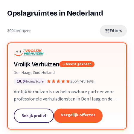
Opslagruimtes in Nederland
300 bedrijven
Filters
Vrolijk Verhuizen
Meest gekozen
Den Haag, Zuid-Holland
10,0
2664 reviews
Moving Score
Vrolijk Verhuizen is uw betrouwbare partner voor
professionele verhuisdiensten in Den Haag en de
hele provincie Zuid-Holland. Met jarenlange
ervaring en een toegewijd team zorgen wij ervoor
Vergelijk offertes
Bekijk profiel
dat uw verhuizing soepel en zorgeloos verloopt.