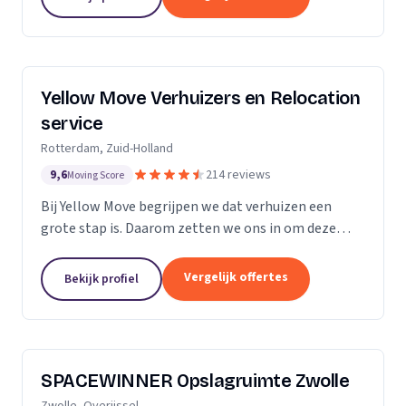
Yellow Move Verhuizers en Relocation
service
Rotterdam, Zuid-Holland
9,6
214 reviews
Moving Score
Bij Yellow Move begrijpen we dat verhuizen een
grote stap is. Daarom zetten we ons in om deze
ervaring zo soepel en stressvrij mogelijk te maken.
Met meer dan 35 jaar ervaring in de
Vergelijk offertes
Bekijk profiel
verhuisindustrie,...
SPACEWINNER Opslagruimte Zwolle
Zwolle, Overijssel