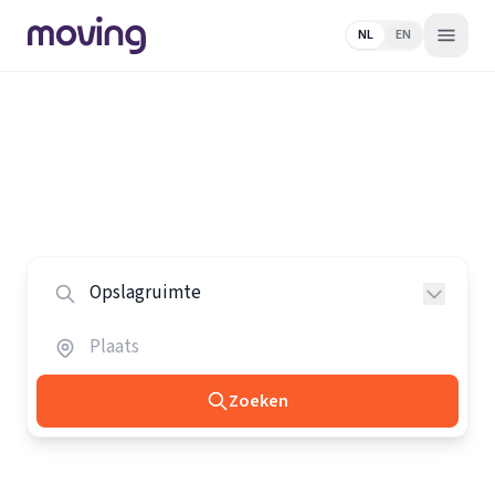
NL
EN
Home
/
Nederland
/
Opslagruimtes
Alle opslagruimtes in Nederland
Vergelijk de beste opslagruimtes in heel Nederland.
Zoeken