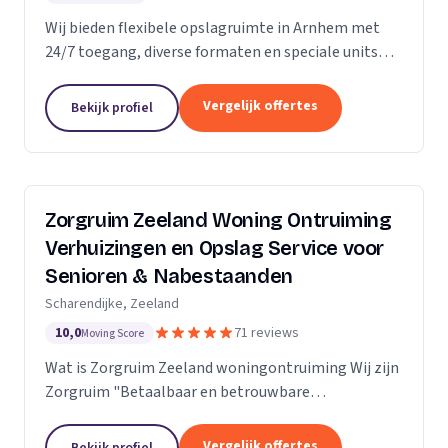
Wij bieden flexibele opslagruimte in Arnhem met
24/7 toegang, diverse formaten en speciale units
voor motoren, ideaal voor kort- en langdurige
opslag.
Vergelijk offertes
Bekijk profiel
Zorgruim Zeeland Woning Ontruiming
Verhuizingen en Opslag Service voor
Senioren & Nabestaanden
Scharendijke, Zeeland
10,0
71 reviews
Moving Score
Wat is Zorgruim Zeeland woningontruiming Wij zijn
Zorgruim "Betaalbaar en betrouwbare
professionals in woningontruiming, schoonmaak en
kleine verhuizingen.” Onze Kwaliteit is namelijk zo
Vergelijk offertes
Bekijk profiel