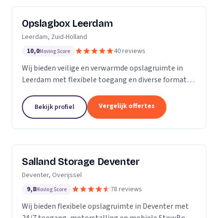
Opslagbox Leerdam
Leerdam, Zuid-Holland
10,0
40 reviews
Moving Score
Wij bieden veilige en verwarmde opslagruimte in
Leerdam met flexibele toegang en diverse formaten
opslagboxen voor particulieren en bedrijven.
Vergelijk offertes
Bekijk profiel
Salland Storage Deventer
Deventer, Overijssel
9,8
78 reviews
Moving Score
Wij bieden flexibele opslagruimte in Deventer met
24/7 toegang, motorstalling en mobiele StowBox