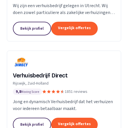
Wij zijn een verhuisbedrijf gelegen in Utrecht. Wij
doen zowel particuliere als zakelijke verhuizingen.
Particuliere verhuizingen, bedrijfsverhuizingen,
opslag van inboedel, de- en montageservice,...
Vergelijk offertes
Bekijk profiel
Verhuisbedrijf Direct
Rijswijk, Zuid-Holland
9,8
1851 reviews
Moving Score
Jong en dynamisch Verhuisbedrijf dat het verhuizen
voor iedereen betaalbaar maakt.
Vergelijk offertes
Bekijk profiel