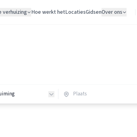
e verhuizing
Hoe werkt het
Locaties
Gidsen
Over ons
Verhuislift
Woningontruimers
Woningontruiming
ingontruimers in Nederlan
Schildersbedrijf
 woningontruimers in heel Nederland.
Vloerlegger
Elektricien