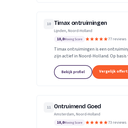
Timax ontruimingen
10
Lijnden, Noord-Holland
10,0
77 reviews
Moving Score
Timax ontruimingen is een ontruimings
zijn actief in Noord-Holland. Op basis
Vergelijk offer
Bekijk profiel
Ontruimend Goed
11
Amsterdam, Noord-Holland
10,0
73 reviews
Moving Score