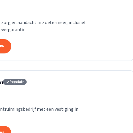
s
zorg en aandacht in Zoetermeer, inclusief
evergarantie.
tes
m
Populair
s
truimingsbedrijf met een vestiging in
tes