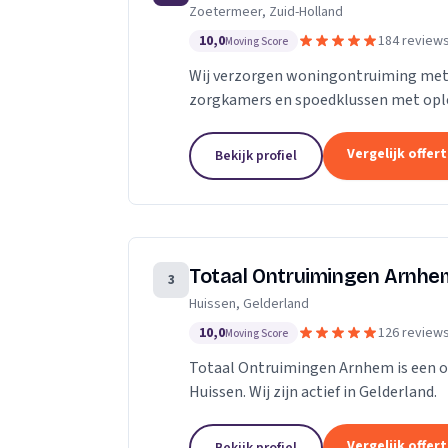
Zoetermeer, Zuid-Holland
10,0
184 review
Moving Score
Wij verzorgen woningontruiming met 
zorgkamers en spoedklussen met opl
Vergelijk offer
Bekijk profiel
Totaal Ontruimingen Arnhe
3
Huissen, Gelderland
10,0
126 review
Moving Score
Totaal Ontruimingen Arnhem is een on
Huissen. Wij zijn actief in Gelderland.
Vergelijk offer