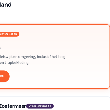
Verhuisvolume berekenen
land
enen
Energie vergelijken
est gekozen
s
eiswijk en omgeving, inclusief het leeg
 en trapbekleding.
tes
 Zoetermeer
Veel gevraagd