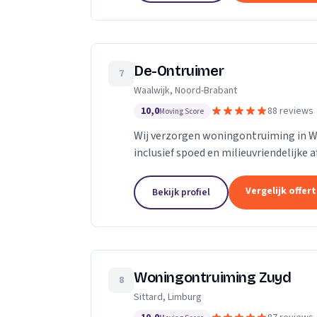
De-Ontruimer
7
Waalwijk, Noord-Brabant
10,0
88 reviews
Moving Score
Wij verzorgen woningontruiming in Waa
inclusief spoed en milieuvriendelijke 
Vergelijk offer
Bekijk profiel
Woningontruiming Zuyd
8
Sittard, Limburg