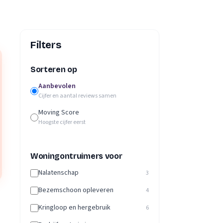
Filters
Sorteren op
Aanbevolen
Cijfer en aantal reviews samen
Moving Score
Hoogste cijfer eerst
Woningontruimers voor
Nalatenschap
3
Bezemschoon opleveren
4
Kringloop en hergebruik
6