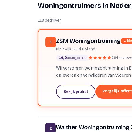
Verhuisplanner
Woningontruimers in Neder
Verhuisdozen berek
218 bedrijven
ZSM Woningontruiming
Me
1
Bleiswijk, Zuid-Holland
10,0
264 review
Moving Score
Wij verzorgen woningontruiming in Bl
opleveren en verwijderen van vloeren
Vergelijk offer
Bekijk profiel
Walther Woningontruiming
2