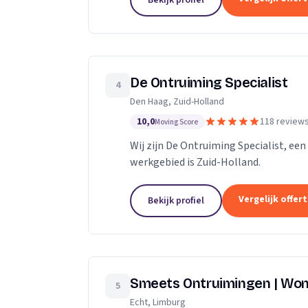
Bekijk profiel
De Ontruiming Specialist
4
Den Haag, Zuid-Holland
10,0
118 review
Moving Score
Wij zijn De Ontruiming Specialist, ee
werkgebied is Zuid-Holland.
Vergelijk offer
Bekijk profiel
Smeets Ontruimingen | Won
5
Echt, Limburg