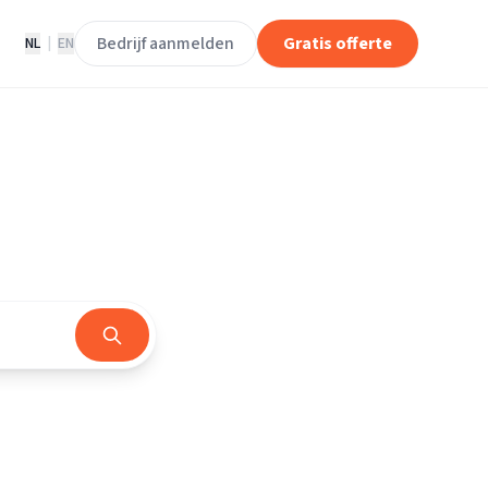
Bedrijf aanmelden
Gratis offerte
NL
|
EN
d