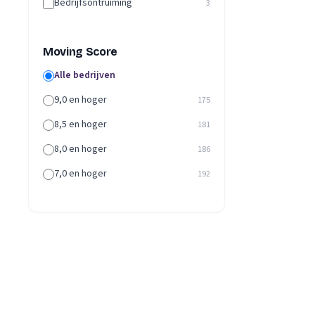
Bedrijfsontruiming
3
Moving Score
Alle bedrijven
9,0 en hoger
175
8,5 en hoger
181
8,0 en hoger
186
7,0 en hoger
192