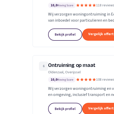
10,0
118 review
Moving Score
Wij verzorgen woningontruiming in Ec
van inboedel voor particulieren en be
Vergelijk offer
Bekijk profiel
Ontruiming op maat
6
Oldenzaal, Overijssel
10,0
108 review
Moving Score
Wij verzorgen woningontruiming en v
en omgeving, inclusief transport en n
Vergelijk offer
Bekijk profiel