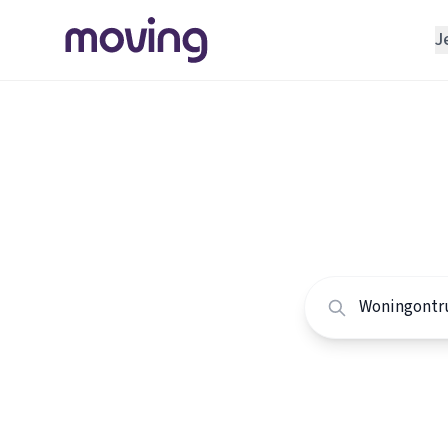
J
REGELEN
Verhuisbedrijf
Home
/
Nederland
/
Opslagruimte
Alle won
INRICHTEN
Schoonmaakbedrijf
Vergelijk de beste
Klusjesman
Loodgieter
Slotenmaker
TOOLS BIJ VERHUIZEN