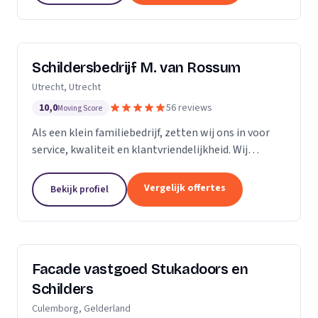
Schildersbedrijf M. van Rossum
Utrecht, Utrecht
10,0
56 reviews
Moving Score
Als een klein familiebedrijf, zetten wij ons in voor
service, kwaliteit en klantvriendelijkheid. Wij
bedienen zowel particulieren, verenigingen van
eigenaren als zakelijke klanten. Onze...
Vergelijk offertes
Bekijk profiel
Facade vastgoed Stukadoors en
Schilders
Culemborg, Gelderland