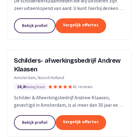
De schilderwerkzaamheden die wij uitvoeren zijn
zeer uiteenlopend van aard. U kunt hierbij denken
aan binnen- en buitenschilderwerk van woningen,
bedrijfspanden en overig onroerend goed. Het
Vergelijk offertes
Bekijk profiel
maakt...
Schilders- afwerkingsbedrijf Andrew
Klaasen
Amsterdam, Noord-Holland
10,0
41 reviews
Moving Score
Schilder & Afwerkingsbedrijf Andrew Klaasen,
gevestigd in Amsterdam, is al meer dan 30 jaar een
vertrouwde naam in de schilderswereld. Ons team
van ervaren professionals brengt kleur en leven in...
Vergelijk offertes
Bekijk profiel