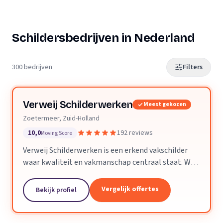
Schildersbedrijven in Nederland
300 bedrijven
Filters
Verweij Schilderwerken
Meest gekozen
Zoetermeer, Zuid-Holland
10,0
192 reviews
Moving Score
Verweij Schilderwerken is een erkend vakschilder
waar kwaliteit en vakmanschap centraal staat. Wij
streven altijd naar perfecte aflevering van het
opgeleverde werk.
Vergelijk offertes
Bekijk profiel