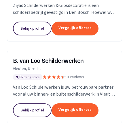
Ziyad Schilderwerken & Gipsdecoratie is een
schildersbedrijf gevestigd in Den Bosch. Hoewel we
relatief jong zijn, hebben we een team van ervaren
vakmensen die al vele jaren actief zijn in de...
Vergelijk offertes
Bekijk profiel
B. van Loo Schilderwerken
Vleuten, Utrecht
9,8
91 reviews
Moving Score
Van Loo Schilderwerken is uw betrouwbare partner
voor al uw binnen- en buitenschilderwerk in Vleuten
en omgeving. Met meer dan 18 jaar ervaring in de
branche, onderscheiden we ons door onze...
Vergelijk offertes
Bekijk profiel