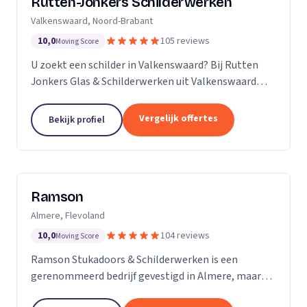
Rutten-Jonkers Schilderwerken
Valkenswaard, Noord-Brabant
10,0
105 reviews
Moving Score
U zoekt een schilder in Valkenswaard? Bij Rutten
Jonkers Glas & Schilderwerken uit Valkenswaard
bent u aan het juiste adres.
Vergelijk offertes
Bekijk profiel
Ramson
Almere, Flevoland
10,0
104 reviews
Moving Score
Ramson Stukadoors & Schilderwerken is een
gerenommeerd bedrijf gevestigd in Almere, maar
onze diensten strekken zich uit tot ver daarbuiten.