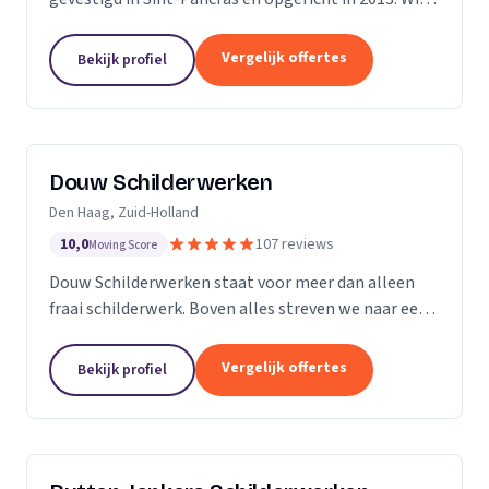
zijn een bedrijf met 5 vaste medewerkers en leiden
ook regelmatig leerlingen op. Met...
Vergelijk offertes
Bekijk profiel
Douw Schilderwerken
Den Haag, Zuid-Holland
10,0
107 reviews
Moving Score
Douw Schilderwerken staat voor meer dan alleen
fraai schilderwerk. Boven alles streven we naar een
langdurig resultaat en zijn daarmee
kostenbesparend voor u als klant. Bovendien kunt u
Vergelijk offertes
Bekijk profiel
rekenen op...