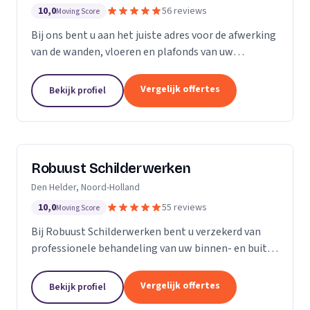
10,0
56 reviews
Moving Score
Bij ons bent u aan het juiste adres voor de afwerking
van de wanden, vloeren en plafonds van uw
droomhuis! Al het werk hebben we in eigen beheer,
met ons team pakken we dan ook de klus vakkundig
Vergelijk offertes
Bekijk profiel
aan...
Robuust Schilderwerken
Den Helder, Noord-Holland
10,0
55 reviews
Moving Score
Bij Robuust Schilderwerken bent u verzekerd van
professionele behandeling van uw binnen- en buiten
schilderwerk. Zowel huizen in monumentale staat
als nieuwbouwwoningen, en alles daar tussen in.
Vergelijk offertes
Bekijk profiel
Bij...