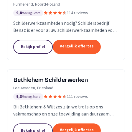
Purmerend, Noord-Holland
9,8
114 reviews
Moving Score
Schilderwerkzaamheden nodig? Schildersbedrijf
Benzz is er voor al uw schilderwerkzaamheden voor
binnen en buiten.
Vergelijk offertes
Bekijk profiel
Bethlehem Schilderwerken
Leeuwarden, Friesland
9,8
111 reviews
Moving Score
Bij Bethlehem & Wijtzes zijn we trots op ons
vakmanschap en onze toewijding aan duurzaam
schilderwerk. Ons team, bestaande uit vijf ervaren
professionals, is voortdurend in ontwikkeling en
Vergelijk offertes
Bekijk profiel