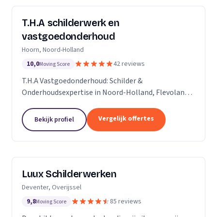
T.H.A schilderwerk en
vastgoedonderhoud
Hoorn, Noord-Holland
10,0
42 reviews
Moving Score
T.H.A Vastgoedonderhoud: Schilder &
Onderhoudsexpertise in Noord-Holland, Flevoland
en daarbuiten.
Vergelijk offertes
Bekijk profiel
Luux Schilderwerken
Deventer, Overijssel
9,8
85 reviews
Moving Score