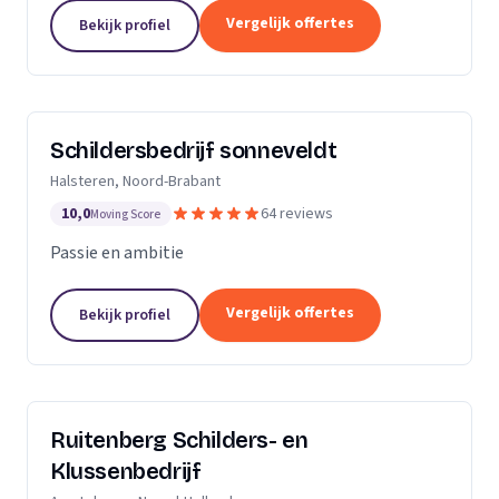
Dan bent u aan het juiste adres.Ik heb al meerdere
Vergelijk offertes
Bekijk profiel
jaren ervaring zowel als...
Schildersbedrijf sonneveldt
Halsteren, Noord-Brabant
10,0
64 reviews
Moving Score
Passie en ambitie
Vergelijk offertes
Bekijk profiel
Ruitenberg Schilders- en
Klussenbedrijf