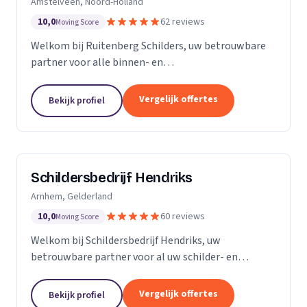
Amstelveen, Noord-Holland
10,0
62 reviews
Moving Score
Welkom bij Ruitenberg Schilders, uw betrouwbare
partner voor alle binnen- en
buitenschilderwerkzaamheden. Sinds 1999 zijn wij
een gevestigde naam in de provincie Noord-Holland,
Vergelijk offertes
Bekijk profiel
met een bijzondere...
Schildersbedrijf Hendriks
Arnhem, Gelderland
10,0
60 reviews
Moving Score
Welkom bij Schildersbedrijf Hendriks, uw
betrouwbare partner voor al uw schilder- en
behangwerkzaamheden. Met jarenlange ervaring in
de branche, onderscheiden we ons door onze
Vergelijk offertes
Bekijk profiel
expertise en toewijding...