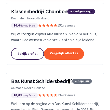
Klussenbedrijf Chambon
Veel gevraagd
Rosmalen, Noord-Brabant
10,0
152 reviews
Moving Score
Wij verzorgen vrijwel alle klussen in en om het huis,
waarbij de wensen van onze klanten altijd leidend
zijn. Wij doen daarbij wat we beloven, afspraak is
afspraak. Dankzij ons vakmanschap en direct...
Vergelijk offertes
Bekijk profiel
Bas Kunst Schildersbedrijf
Populair
Alkmaar, Noord-Holland
10,0
134 reviews
Moving Score
Welkom op de pagina van Bas Kunst Schildersbedrijf,
gevestigd in Sint-Pancras en opgericht in 2013. Wij