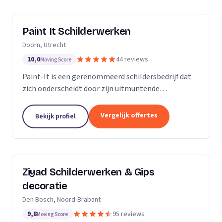
Paint It Schilderwerken
Doorn, Utrecht
10,0
44 reviews
Moving Score
Paint-It is een gerenommeerd schildersbedrijf dat
zich onderscheidt door zijn uitmuntende
vakmanschap en oog voor detail. Wij zijn trots op
ons werk en streven ernaar om elke klus tot een
Vergelijk offertes
Bekijk profiel
succes te...
Ziyad Schilderwerken & Gips
decoratie
Den Bosch, Noord-Brabant
9,8
95 reviews
Moving Score