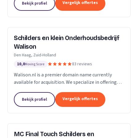
Of u nu in Amsterdam, Harderwijk, Amersfoort of
Vergelijk offertes
Bekijk profiel
elders...
Schilders en klein Onderhoudsbedrijf
Walison
Den Haag, Zuid-Holland
10,0
83 reviews
Moving Score
Walison.nl is a premier domain name currently
available for acquisition. We specialize in offering
high-value domain names that have the potential
to significantly enhance your digital presence. Our...
Vergelijk offertes
Bekijk profiel
MC Final Touch Schilders en