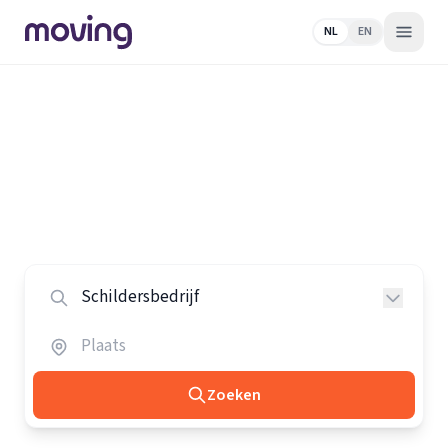
NL
EN
Home
/
Nederland
/
Schildersbedrijven
Alle schildersbedrijven in
Nederland
Vergelijk de beste schildersbedrijven in heel Nederland.
Zoeken