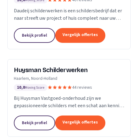
10,0
46 reviews
Moving Score
Daudeij schilderwerken is een schildersbedrijf dat er
naar streeft uw project of huis compleet naar uw
wensen op te knappen. We houden van netjes
werken en beschikken over goede materialen die
Vergelijk offertes
Bekijk profiel
ons...
Huysman Schilderwerken
Haarlem, Noord-Holland
10,0
44 reviews
Moving Score
Bij Huysman Vastgoed-onderhoud zijn we
gepassioneerde schilders met een schat aan kennis
en ervaring. Onze expertise strekt zich uit over
diverse projecten en materialen, waardoor we een
Vergelijk offertes
Bekijk profiel
breed scala...