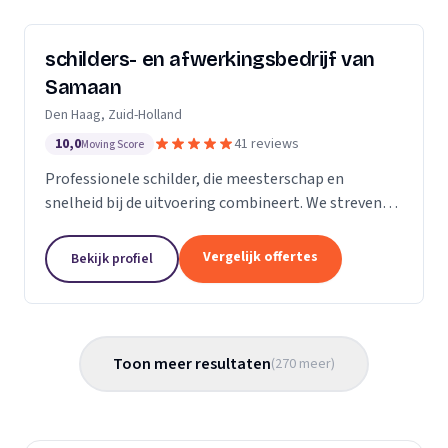
schilders- en afwerkingsbedrijf van
Samaan
Den Haag, Zuid-Holland
10,0
41 reviews
Moving Score
Professionele schilder, die meesterschap en
snelheid bij de uitvoering combineert. We streven
ernaar diensten te leveren met een hoge
flexibiliteit, onderscheidende kwaliteit en
Vergelijk offertes
Bekijk profiel
concurrerende...
Toon meer resultaten
(
270
meer
)