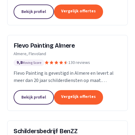
Vergelijk offertes
Bekijk profiel
Flevo Painting Almere
Almere, Flevoland
9,8
130 reviews
Moving Score
Flevo Painting is gevestigd in Almere en levert al
meer dan 20 jaar schilderdiensten op maat.
Particulieren, bedrijven en (semi)overheden uit de
provincie Flevoland, het Gooi, Amsterdam en
Vergelijk offertes
Bekijk profiel
omstreken...
Schildersbedrijf BenZZ