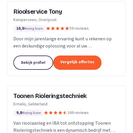
Rioolservice Tony
Kamperveen, Overijssel
10,0
59 reviews
Moving Score
Door mijn jarenlange ervaring kunt u rekenen op
een deskundige oplossing voor al uw
rioolproblemen. U kunt bij mij terecht voor
verstoppingen, vervangen en/of aanpassen van uw
Vergelijk offertes
Bekijk profiel
riolering, maar ook...
Toonen Rioleringstechniek
Ermelo, Gelderland
9,8
169 reviews
Moving Score
Van rioolaanleg en IBA tot ontstopping Toonen
Rioleringstechniek is een dynamisch bedrijf met