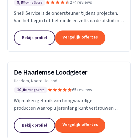
9,8
274 reviews
Moving Score
Snell Service is de ondersteuner tijdens projecten.
Van het begin tot het einde en zelfs na de afsluiting
van een project: we get the job done!
Vergelijk offertes
Bekijk profiel
De Haarlemse Loodgieter
Haarlem, Noord-Holland
10,0
65 reviews
Moving Score
Wij maken gebruik van hoogwaardige
producten waarop u jarenlang kunt vertrouwen.
Onze monteurs zetten hun jarenlange ervaring 24
uur per dag in om u van dienst te zijn. Want uw
Vergelijk offertes
Bekijk profiel
wooncomfort verdient...