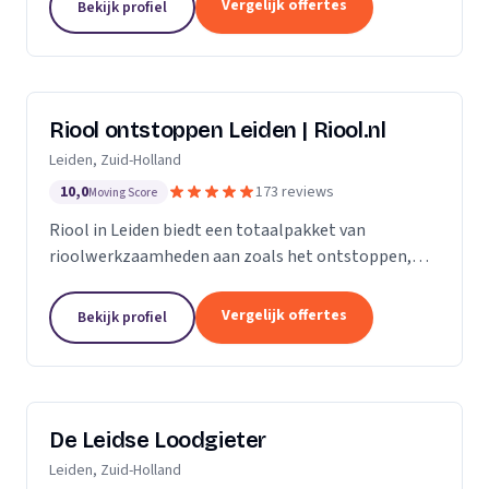
Vergelijk offertes
Bekijk profiel
Riool ontstoppen Leiden | Riool.nl
Leiden, Zuid-Holland
10,0
173 reviews
Moving Score
Riool in Leiden biedt een totaalpakket van
rioolwerkzaamheden aan zoals het ontstoppen,
inspecteren, repareren en reinigen van het riool. Zit
jouw riool verstopt in Leiden, dan gaan onze...
Vergelijk offertes
Bekijk profiel
De Leidse Loodgieter
Leiden, Zuid-Holland