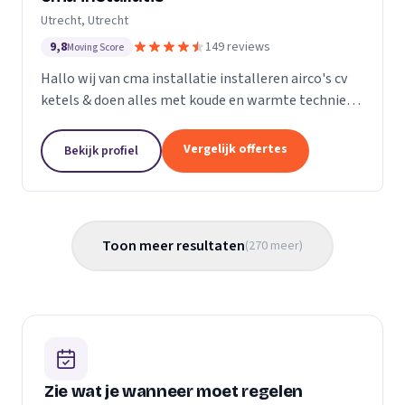
Utrecht, Utrecht
9,8
149 reviews
Moving Score
Hallo wij van cma installatie installeren airco's cv
ketels & doen alles met koude en warmte techniek
gas leidingen verleggen kortom alle loodgieters
werkzaamheden. U kunt gerust een kijkje nemen
Vergelijk offertes
Bekijk profiel
op...
Toon meer resultaten
(
270
meer
)
Zie wat je wanneer moet regelen