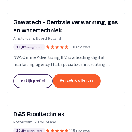
Gawatech - Centrale verwarming, gas
en watertechniek
Amsterdam, Noord-Holland
10,0
118 reviews
Moving Score
NVA Online Advertising B.V. is a leading digital
marketing agency that specializes in creating
impactful online advertising strategies. We are a
team of seasoned professionals who are
Vergelijk offertes
Bekijk profiel
passionate...
D&S Riooltechniek
Rotterdam, Zuid-Holland
10,0
115 reviews
Moving Score