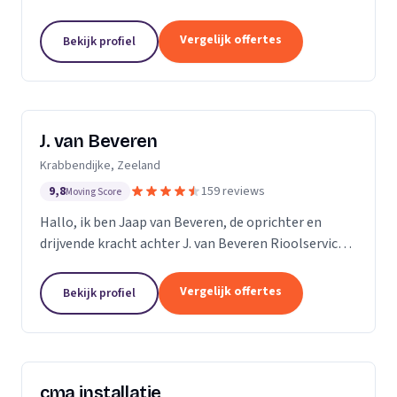
ruim 15 jaar ervaring in alles wat maar met riolering
te maken heeft. Allereerst zijn wij expert in de...
Vergelijk offertes
Bekijk profiel
J. van Beveren
Krabbendijke, Zeeland
9,8
159 reviews
Moving Score
Hallo, ik ben Jaap van Beveren, de oprichter en
drijvende kracht achter J. van Beveren Rioolservice.
Ik ben niet alleen een gedreven ondernemer, maar
ook een gepassioneerde piloot in mijn vrije tijd....
Vergelijk offertes
Bekijk profiel
cma installatie