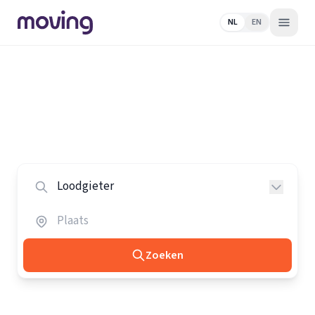
NL
EN
Home
/
Nederland
/
Loodgieters
Alle loodgieters in Nederland
Vergelijk de beste loodgieters in heel Nederland.
Zoeken