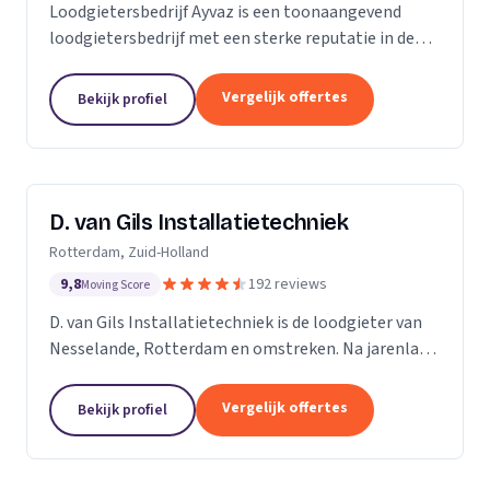
Loodgietersbedrijf Ayvaz is een toonaangevend
loodgietersbedrijf met een sterke reputatie in de
regio. Wij zijn opgericht door ervaren loodgieters
met een passie voor het leveren van hoogwaardige...
Vergelijk offertes
Bekijk profiel
D. van Gils Installatietechniek
Rotterdam, Zuid-Holland
9,8
192 reviews
Moving Score
D. van Gils Installatietechniek is de loodgieter van
Nesselande, Rotterdam en omstreken. Na jarenlang
als loodgieter te werken, besefte ik dat ik meer
wilde en besloot daarom D. van Gils...
Vergelijk offertes
Bekijk profiel