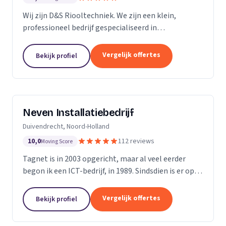
Wij zijn D&S Riooltechniek. We zijn een klein,
professioneel bedrijf gespecialiseerd in
rioolwerkzaamheden. Het is onze passie om onze
klanten zo goed en zo snel mogelijk van dienst te
Vergelijk offertes
Bekijk profiel
kunnen zijn....
Neven Installatiebedrijf
Duivendrecht, Noord-Holland
10,0
112 reviews
Moving Score
Tagnet is in 2003 opgericht, maar al veel eerder
begon ik een ICT-bedrijf, in 1989. Sindsdien is er op
ICT- gebied enorm veel veranderd, dat hoef ik u niet
te vertellen. Wat niet gewijzigd is in al...
Vergelijk offertes
Bekijk profiel