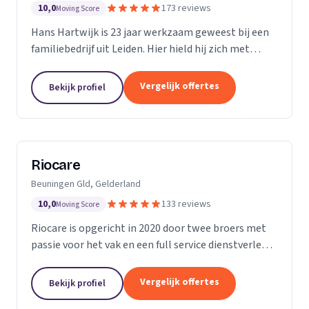
10,0
173 reviews
Moving Score
Hans Hartwijk is 23 jaar werkzaam geweest bij een
familiebedrijf uit Leiden. Hier hield hij zich met
name bezig met de buiten- dienst. Sinds 2014 is hij
verder gegaan als de Leidse Loodgieter. Met de...
Vergelijk offertes
Bekijk profiel
Riocare
Beuningen Gld, Gelderland
10,0
133 reviews
Moving Score
Riocare is opgericht in 2020 door twee broers met
passie voor het vak en een full service dienstverlener
gespecialiseerd in riool- en afwateringstechniek. Wij
leveren diensten op het gebied van...
Vergelijk offertes
Bekijk profiel