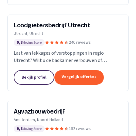
Loodgietersbedrijf Utrecht
Utrecht, Utrecht
9,8
240 reviews
Moving Score
Last van lekkages of verstoppingen in regio
Utrecht? Wilt u de badkamer verbouwen of
tegelwerk plaatsen? Dan staat Loodgietersbedrijf
Utrecht voor u klaar! Bij ons kunt u terecht voor
Vergelijk offertes
Bekijk profiel
oprecht advies,...
Ayvazbouwbedrijf
Amsterdam, Noord-Holland
9,8
192 reviews
Moving Score