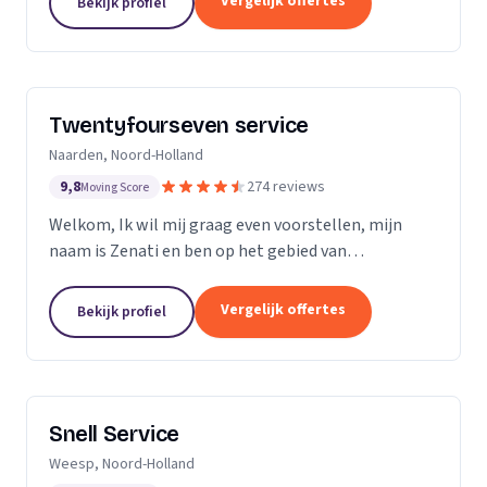
Vergelijk offertes
Bekijk profiel
Twentyfourseven service
Naarden, Noord-Holland
9,8
274 reviews
Moving Score
Welkom, Ik wil mij graag even voorstellen, mijn
naam is Zenati en ben op het gebied van
verstoppingen de aangewezen persoon! Ik heb al
meer dan 10 jaar ervaring, en geen probleem is voor
Vergelijk offertes
Bekijk profiel
mij te...
Snell Service
Weesp, Noord-Holland