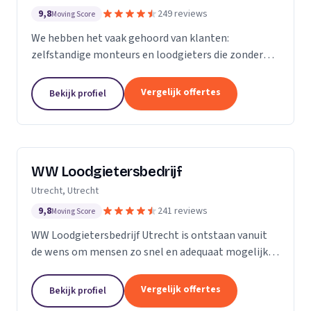
9,8
249 reviews
Moving Score
We hebben het vaak gehoord van klanten:
zelfstandige monteurs en loodgieters die zonder
overleg een toeslag rekenden omdat een
rioolprobleem complexer bleek te zijn dan gedacht.
Vergelijk offertes
Bekijk profiel
Of een rekening van...
WW Loodgietersbedrijf
Utrecht, Utrecht
9,8
241 reviews
Moving Score
WW Loodgietersbedrijf Utrecht is ontstaan vanuit
de wens om mensen zo snel en adequaat mogelijk
te helpen bij lekkages en ontstoppingen. Daarnaast
hebben we onze diensten uitgebreid om ons ook
Vergelijk offertes
Bekijk profiel
bezig...