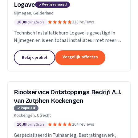
Logave
Veel gevraagd
Nijmegen, Gelderland
10,0
218 reviews
Moving Score
Technisch Installatieburo Logave is gevestigd in
Nijmegen en is een totaal installateur met meer
dan 30 jaar ervaring. Wij leveren alle merken cv- en
cv-combiketels, maar zijn gespecialiseerd in de...
Vergelijk offertes
Bekijk profiel
Rioolservice Ontstoppings Bedrijf A.J.
van Zutphen Kockengen
Populair
Kockengen, Utrecht
10,0
204 reviews
Moving Score
Gespecialiseerd in Tuinaanleg, Bestratingswerk ,