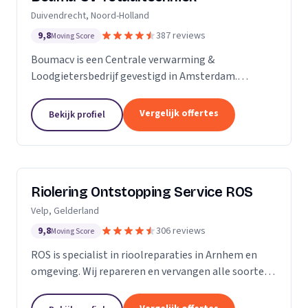
Duivendrecht, Noord-Holland
9,8
387 reviews
Moving Score
Boumacv is een Centrale verwarming &
Loodgietersbedrijf gevestigd in Amsterdam.
Vandaag de dag zijn we uitgegroeid tot een breed
installatiebedrijf, actief in alle facetten binnen de
Vergelijk offertes
Bekijk profiel
verwarming en...
Riolering Ontstopping Service ROS
Velp, Gelderland
9,8
306 reviews
Moving Score
ROS is specialist in rioolreparaties in Arnhem en
omgeving. Wij repareren en vervangen alle soorten
riolering tot aan de erfgrens. Tijdens het
rioolherstel maken we gebruik van hoogwaardige...