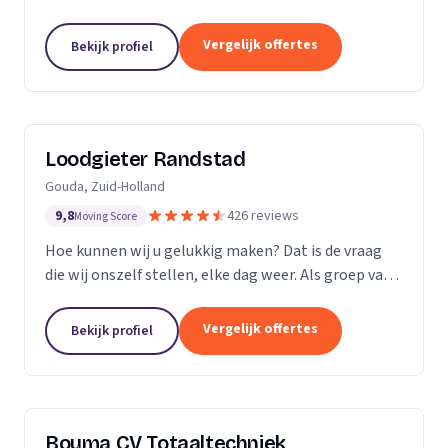
Vergelijk offertes
Bekijk profiel
Loodgieter Randstad
Gouda, Zuid-Holland
9,8
426 reviews
Moving Score
Hoe kunnen wij u gelukkig maken? Dat is de vraag
die wij onszelf stellen, elke dag weer. Als groep van
specialistische vak mensen leveren wij flexibel
maatwerk bij calamiteiten en in de woningbouw.
Vergelijk offertes
Bekijk profiel
Bouma CV Totaaltechniek