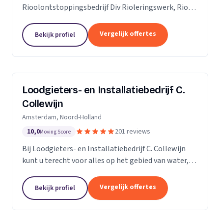
Rioolontstoppingsbedrijf Div Rioleringswerk, Riool
ontstoppen, Riool reparatie, Rioolaanleg, Riool
vervangen. Rioolcamera, Riooldetectie...
Vergelijk offertes
Bekijk profiel
Loodgieters- en Installatiebedrijf C.
Collewijn
Amsterdam, Noord-Holland
10,0
201 reviews
Moving Score
Bij Loodgieters- en Installatiebedrijf C. Collewijn
kunt u terecht voor alles op het gebied van water,
sanitair, riolering, centrale verwarming en dak- &
zinkwerken. Voor vakkundig installeren,...
Vergelijk offertes
Bekijk profiel