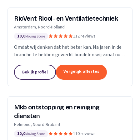
RioVent Riool- en Ventilatietechniek
Amsterdam, Noord-Holland
10,0
112 reviews
Moving Score
Omdat wij denken dat het beter kan. Na jaren in de
branche te hebben gewerkt bundelen wij vanaf nu
onze krachten. Op het gebied van riolering en
ventilatie zijn wij multi-inzetbaar. Wij focussen ons...
Vergelijk offertes
Bekijk profiel
Mkb ontstopping en reiniging
diensten
Helmond, Noord-Brabant
10,0
110 reviews
Moving Score