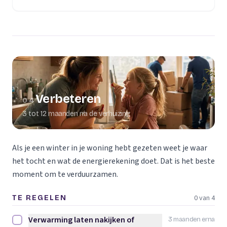
Verbeteren
04
3 tot 12 maanden na de verhuizing
Als je een winter in je woning hebt gezeten weet je waar
het tocht en wat de energierekening doet. Dat is het beste
moment om te verduurzamen.
0 van 4
TE REGELEN
Verwarming laten nakijken of
3 maanden erna
Verwarming laten nakijken of vervangen afvinken