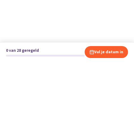
0 van 28 geregeld
Vul je datum in
Klaar om te verhuizen?
Vergelijk gratis en vrijblijvend verhuisbedrijven en andere
specialisten bij jou in de buurt.
Start je verhuizing