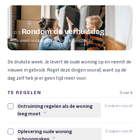
Rondom de verhuisdag
02
de week voor en na de sleuteloverdracht
De drukste week. Je levert de oude woning op en neemt de
nieuwe in gebruik. Regel deze dingen vooraf, want op de
dag zelf heb je er geen tijd meer voor.
0 van 6
TE REGELEN
Ontruiming regelen als de woning
2 weken vooraf
Ontruiming regelen als de woning leeg moet afvinken
leeg moet
Oplevering oude woning
3 dagen vooraf
Oplevering oude woning schoonmaken afvinken
schoonmaken