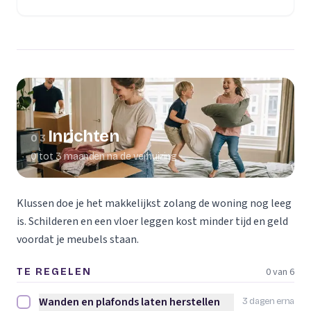
(opent in een nieuw tabblad)
Inrichten
03
0 tot 3 maanden na de verhuizing
Klussen doe je het makkelijkst zolang de woning nog leeg
is. Schilderen en een vloer leggen kost minder tijd en geld
voordat je meubels staan.
0 van 6
TE REGELEN
Wanden en plafonds laten herstellen
3 dagen erna
Wanden en plafonds laten herstellen afvinken