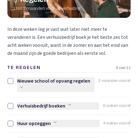
01
1 tot 2 maanden voor de verhuizing
In deze weken leg je vast wat later niet meer te
veranderen is. Een verhuisbedrijf boek je het beste zes tot
acht weken vooruit, want in de zomer en aan het eind van
de maand zijn de goede bedrijven als eerste vol.
0 van 12
TE REGELEN
Nieuwe school of opvang regelen
2 maanden vooraf
Nieuwe school of opvang regelen afvinken
Verhuisbedrijf boeken
6 weken vooraf
Verhuisbedrijf boeken afvinken
Huur opzeggen
4 weken vooraf
Huur opzeggen afvinken