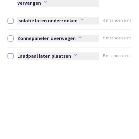
vervangen
Isolatie laten onderzoeken
4 maanden erna
Isolatie laten onderzoeken afvinken
Zonnepanelen overwegen
5 maanden erna
Zonnepanelen overwegen afvinken
Laadpaal laten plaatsen
5 maanden erna
Laadpaal laten plaatsen afvinken