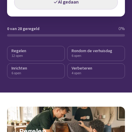
Al gedaan
0 van 28 geregeld
0
%
Regelen
Rondom de verhuisdag
12 open
6 open
Inrichten
Verbeteren
6 open
4 open
Regelen