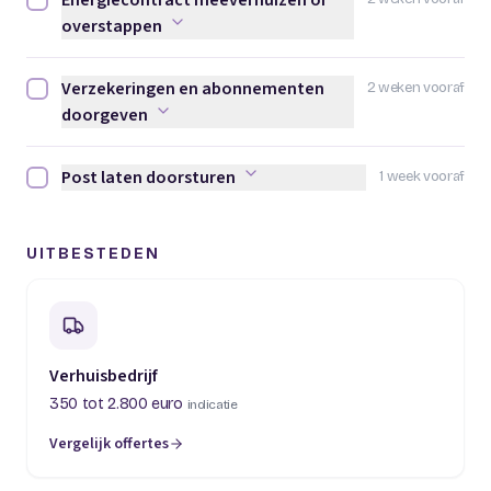
Energiecontract meeverhuizen of
Energiecontract meeverhuizen of overstappen afvinken
overstappen
Verzekeringen en abonnementen
2 weken vooraf
Verzekeringen en abonnementen doorgeven afvinken
doorgeven
Post laten doorsturen
1 week vooraf
Post laten doorsturen afvinken
UITBESTEDEN
Verhuisbedrijf
350 tot 2.800 euro
indicatie
Vergelijk offertes
(opent in een nieuw tabblad)