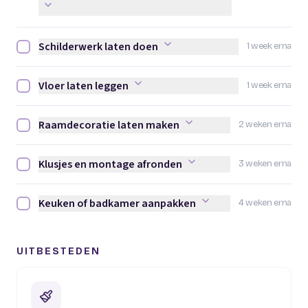
Schilderwerk laten doen
1 week erna
Schilderwerk laten doen afvinken
Vloer laten leggen
1 week erna
Vloer laten leggen afvinken
Raamdecoratie laten maken
2 weken erna
Raamdecoratie laten maken afvinken
Klusjes en montage afronden
3 weken erna
Klusjes en montage afronden afvinken
Keuken of badkamer aanpakken
4 weken erna
Keuken of badkamer aanpakken afvinken
UITBESTEDEN