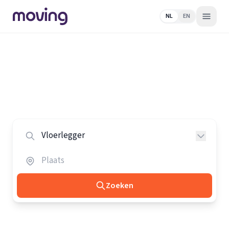
NL
EN
Home
/
Nederland
/
Vloerleggers
Alle vloerleggers in Nederland
Vergelijk de beste vloerleggers in heel Nederland.
Zoeken