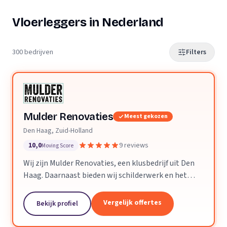
Vloerleggers in Nederland
300 bedrijven
Filters
Mulder Renovaties
Meest gekozen
Den Haag, Zuid-Holland
10,0
9 reviews
Moving Score
Wij zijn Mulder Renovaties, een klusbedrijf uit Den
Haag. Daarnaast bieden wij schilderwerk en het
leggen van vloeren aan.
Vergelijk offertes
Bekijk profiel