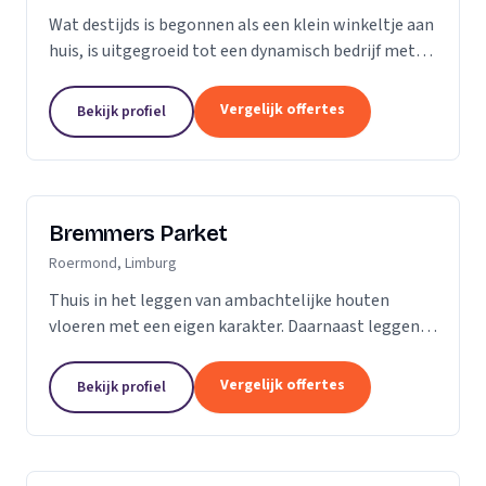
Wat destijds is begonnen als een klein winkeltje aan
huis, is uitgegroeid tot een dynamisch bedrijf met
een ruime showroom om de hedendaagse stijlen en
mogelijkheden op het gebied van parket, kurk en...
Vergelijk offertes
Bekijk profiel
Bremmers Parket
Roermond, Limburg
Thuis in het leggen van ambachtelijke houten
vloeren met een eigen karakter. Daarnaast leggen
wij ook verouderde vloeren, lamelparket, diverse
soorten laminaat en PVC vloeren. Heeft u al een...
Vergelijk offertes
Bekijk profiel