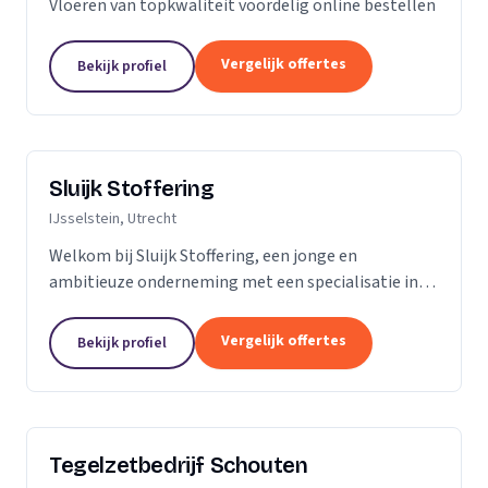
Vloeren van topkwaliteit voordelig online bestellen
Vergelijk offertes
Bekijk profiel
Sluijk Stoffering
IJsselstein, Utrecht
Welkom bij Sluijk Stoffering, een jonge en
ambitieuze onderneming met een specialisatie in
vloer- en trapbekleding en raamdecoratie. Met trots
kunnen we zeggen dat we al 20 jaar onze expertise...
Vergelijk offertes
Bekijk profiel
Tegelzetbedrijf Schouten