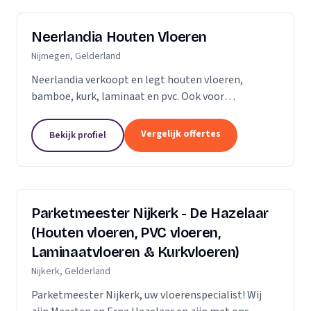
Neerlandia Houten Vloeren
Nijmegen, Gelderland
Neerlandia verkoopt en legt houten vloeren,
bamboe, kurk, laminaat en pvc. Ook voor
onderhoud, schuren, renovatie en trapbekleding
kunt u bij ons terecht! Neerlandia is een
Vergelijk offertes
Bekijk profiel
familiebedrijf in Nijmegen...
Parketmeester Nijkerk - De Hazelaar
(Houten vloeren, PVC vloeren,
Laminaatvloeren & Kurkvloeren)
Nijkerk, Gelderland
Parketmeester Nijkerk, uw vloerenspecialist! Wij