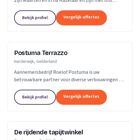
zijn Maarten en Erna Hazelaar en zijn met ons
familiebedrijf al jaren bij Parketmeester
aangesloten, omdat deze organisatie staat voor
Vergelijk offertes
Bekijk profiel
zelfstandige...
Postuma Terrazzo
Harderwijk, Gelderland
Aannemersbedrijf Roelof Postuma is uw
betrouwbare partner voor diverse verbouwingen en
timmerwerken in en rond uw huis. Of het nu gaat
om het verbouwen van badkamers, het plaatsen van
Vergelijk offertes
Bekijk profiel
dakkapellen,...
De rijdende tapijtwinkel