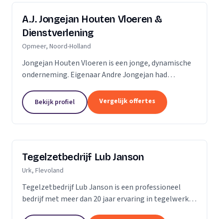
A.J. Jongejan Houten Vloeren &
Dienstverlening
Opmeer, Noord-Holland
Jongejan Houten Vloeren is een jonge, dynamische
onderneming. Eigenaar Andre Jongejan had
jarenlange ervaring in de parket- en
timmerbranche, toen hij in 2004 met zijn eigen
Vergelijk offertes
Bekijk profiel
bedrijf van start ging....
Tegelzetbedrijf Lub Janson
Urk, Flevoland
Tegelzetbedrijf Lub Janson is een professioneel
bedrijf met meer dan 20 jaar ervaring in tegelwerk.
Specialist in vloeren- en wandtegels.