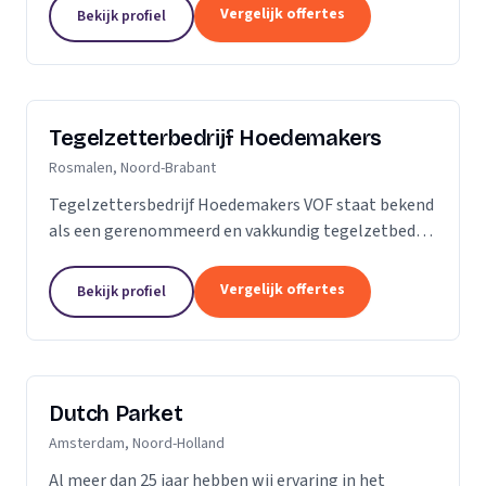
is dan slechts een plek; het is een weerspiegeling
Vergelijk offertes
Bekijk profiel
van uw...
Tegelzetterbedrijf Hoedemakers
Rosmalen, Noord-Brabant
Tegelzettersbedrijf Hoedemakers VOF staat bekend
als een gerenommeerd en vakkundig tegelzetbedrijf
op het gebied van alle keramische wand- en
vloertegels en diverse soorten natuursteen. Grotere
Vergelijk offertes
Bekijk profiel
of...
Dutch Parket
Amsterdam, Noord-Holland
Al meer dan 25 jaar hebben wij ervaring in het