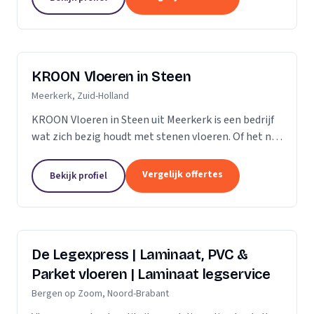
verdient daarom...
KROON Vloeren in Steen
Meerkerk, Zuid-Holland
KROON Vloeren in Steen uit Meerkerk is een bedrijf
wat zich bezig houdt met stenen vloeren. Of het nu
gaat om advisering, levering, plaatsing door ervaren
tegelzetters, vloerverwarming, onderhoud,...
Vergelijk offertes
Bekijk profiel
De Legexpress | Laminaat, PVC &
Parket vloeren | Laminaat legservice
Bergen op Zoom, Noord-Brabant