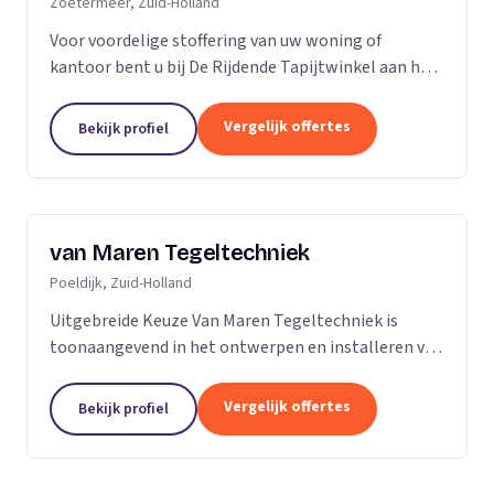
Zoetermeer, Zuid-Holland
Voor voordelige stoffering van uw woning of
kantoor bent u bij De Rijdende Tapijtwinkel aan het
juiste adres. Wij bezoeken u op uw locatie of bij u
thuis met ons uitgebreide 'up to date' collectie...
Vergelijk offertes
Bekijk profiel
van Maren Tegeltechniek
Poeldijk, Zuid-Holland
Uitgebreide Keuze Van Maren Tegeltechniek is
toonaangevend in het ontwerpen en installeren van
schitterende badkamers, toiletten en keukens voor
een aantrekkelijke prijs. Bij ons treft u een...
Vergelijk offertes
Bekijk profiel