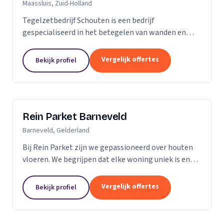
Maassluis, Zuid-Holland
Tegelzetbedrijf Schouten is een bedrijf
gespecialiseerd in het betegelen van wanden en
vloeren. Wij voeren opdrachten uit voor zowel
bedrijven als particulieren. Nieuwbouw- of
Vergelijk offertes
Bekijk profiel
renovatieprojecten,...
Rein Parket Barneveld
Barneveld, Gelderland
Bij Rein Parket zijn we gepassioneerd over houten
vloeren. We begrijpen dat elke woning uniek is en
streven ernaar om de perfecte vloer te leveren die
past bij uw stijl en behoeften. Of u nu op zoek...
Vergelijk offertes
Bekijk profiel