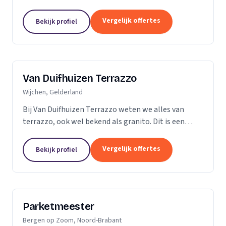
vader en al snel ging ik mee de vloer op. Dit is dan
ook de reden dat ik besloot zelf...
Vergelijk offertes
Bekijk profiel
Van Duifhuizen Terrazzo
Wijchen, Gelderland
Bij Van Duifhuizen Terrazzo weten we alles van
terrazzo, ook wel bekend als granito. Dit is een
mengsel van cement en gebroken marmer. Terrazzo
is in principe te produceren in elke vorm....
Vergelijk offertes
Bekijk profiel
Parketmeester
Bergen op Zoom, Noord-Brabant