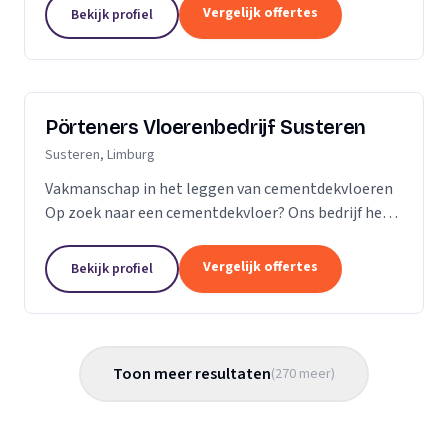
Vergelijk offertes
Bekijk profiel
Pörteners Vloerenbedrijf Susteren
Susteren, Limburg
Vakmanschap in het leggen van cementdekvloeren
Op zoek naar een cementdekvloer? Ons bedrijf heeft
op het gebied van cementdekvloeren, ruim 70 jaar
ervaring wat betreft woningbouw en utiliteitsbouw.
Vergelijk offertes
Bekijk profiel
Toon meer resultaten
(
270
meer
)