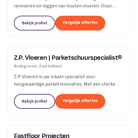
renoveren en leggen van houten vloeren. Onze
klanten vertrouwen ons op de kwaliteit die wij al
jaren leveren. Of het gaat om een nieuwe vloer of
Vergelijk offertes
Bekijk profiel
een...
Z.P. Vloeren | Parketschuurspecialist®
Bodegraven, Zuid-Holland
Z.P. Vloeren is uw lokale specialist voor
hoogwaardige parketrenovaties. Met een sterke
aanwezigheid in de regio's Zoetermeer, Alphen aan
den Rijn en Gouda, bieden we onze diensten aan
Vergelijk offertes
Bekijk profiel
zowel...
Fastfloor Projecten