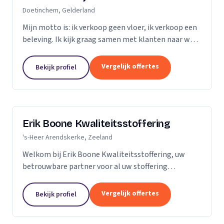
Doetinchem, Gelderland
Mijn motto is: ik verkoop geen vloer, ik verkoop een
beleving. Ik kijk graag samen met klanten naar wat
het beste bij hen en hun ruimte past. Zij praten, ik
luister. Niet de stalen of onze showroom,...
Vergelijk offertes
Bekijk profiel
Erik Boone Kwaliteitsstoffering
's-Heer Arendskerke, Zeeland
Welkom bij Erik Boone Kwaliteitsstoffering, uw
betrouwbare partner voor al uw stoffering
behoeften. Als zelfstandige onderneming zijn we
gespecialiseerd in de stoffering van vloeren en alle
Vergelijk offertes
Bekijk profiel
soorten...