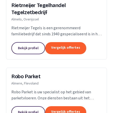
Rietmeijer Tegelhandel
Tegelzetbedrijf
Almelo, Overijssel
Rietmeijer Tegels is een gerenommeerd
familiebedrijf dat sinds 1940 gespecialiseerd is in het
leveren en aanbrengen van allerlei soorten tegels.
Met een rijke geschiedenis en een passie voor...
Vergelijk offertes
Bekijk profiel
Robo Parket
Almere, Flevoland
Robo Parket is uw specialist op het gebied van
parketvloeren. Onze diensten bestaan uit het
leggen, onderhouden en repareren van
parketvloeren. Voor ons is elke parketvloer uniek en
Vergelijk offertes
Bekijk profiel