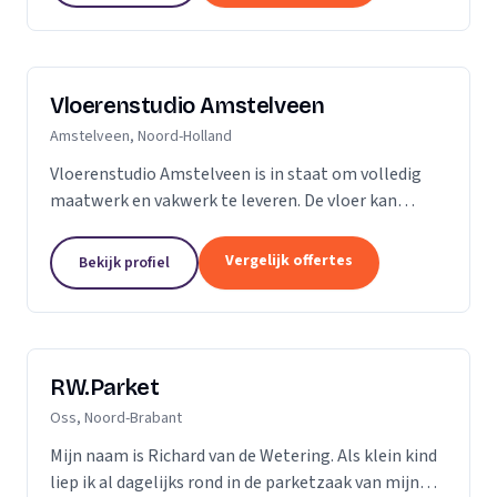
Vloerenstudio Amstelveen
Amstelveen, Noord-Holland
Vloerenstudio Amstelveen is in staat om volledig
maatwerk en vakwerk te leveren. De vloer kan
geheel naar uw wens gemaakt worden als het gaat
om type materiaal, kleur, afmeting of uitstraling.
Vergelijk offertes
Bekijk profiel
Geen...
RW.Parket
Oss, Noord-Brabant
Mijn naam is Richard van de Wetering. Als klein kind
liep ik al dagelijks rond in de parketzaak van mijn