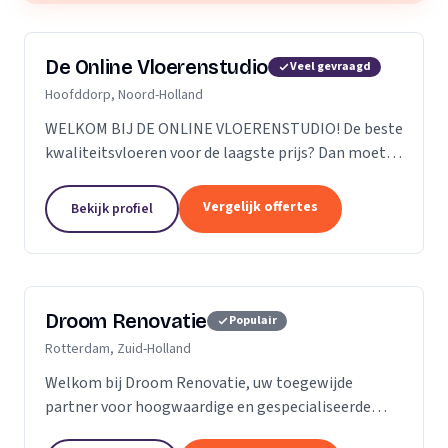
De Online Vloerenstudio
Veel gevraagd
Hoofddorp, Noord-Holland
WELKOM BIJ DE ONLINE VLOERENSTUDIO! De beste
kwaliteitsvloeren voor de laagste prijs? Dan moet u
bij de Online Vloerenstudio zijn. U kunt diverse
soorten parketvloeren en laminaat online
Vergelijk offertes
Bekijk profiel
bestellen...
Droom Renovatie
Populair
Rotterdam, Zuid-Holland
Welkom bij Droom Renovatie, uw toegewijde
partner voor hoogwaardige en gespecialiseerde
kluswerkzaamheden. Wij begrijpen dat uw huis meer