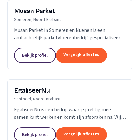
Musan Parket
Someren, Noord-Brabant
Musan Parket in Someren en Nuenen is een
ambachtelijk parketvloerenbedrijf, gespecialiseerd
in het verwerken van traditionele parketvloeren en
het adres bij uitstek voor de renovatie van
Vergelijk offertes
Bekijk profiel
bestaande...
EgaliseerNu
Schijndel, Noord-Brabant
EgaliseerNu is een bedrijf waar je prettig mee
samen kunt werken en komt zijn afspraken na. Wij
zijn pas tevreden als de vloer er strak en netjes
uitziet.
Vergelijk offertes
Bekijk profiel