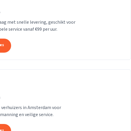
s
Haag met snelle levering, geschikt voor
le service vanaf €99 per uur.
tes
s
n verhuizers in Amsterdam voor
emanning en veilige service.
tes