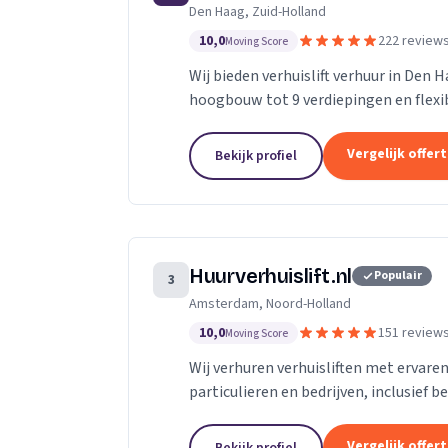
Den Haag, Zuid-Holland
10,0
222 review
Moving Score
Wij bieden verhuislift verhuur in Den 
hoogbouw tot 9 verdiepingen en flexibe
Vergelijk offer
Bekijk profiel
Huurverhuislift.nl
Populair
3
Amsterdam, Noord-Holland
10,0
151 review
Moving Score
Wij verhuren verhuisliften met ervare
particulieren en bedrijven, inclusief b
Vergelijk offer