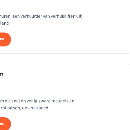
s
t huren, een verhuurder van verhuisliften uit
land.
tes
am
s
am die snel en veilig zware meubels en
rplaatsen, ook bij spoed.
tes