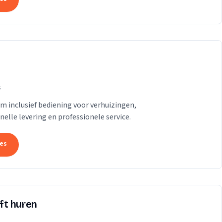
s
am inclusief bediening voor verhuizingen,
lle levering en professionele service.
tes
ift huren