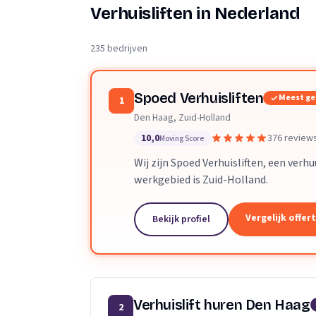
Verhuisplanner
Verhuisliften in Nederland
Verhuisdozen berek
235 bedrijven
Spoed Verhuisliften
Meest g
1
Den Haag, Zuid-Holland
10,0
376 review
Moving Score
Wij zijn Spoed Verhuisliften, een verh
werkgebied is Zuid-Holland.
Vergelijk offer
Bekijk profiel
Verhuislift huren Den Haag
2