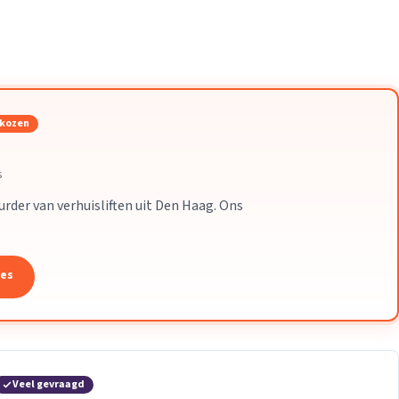
Verhuisvolume berekenen
enen
Energie vergelijken
ekozen
s
uurder van verhuisliften uit Den Haag. Ons
tes
Veel gevraagd