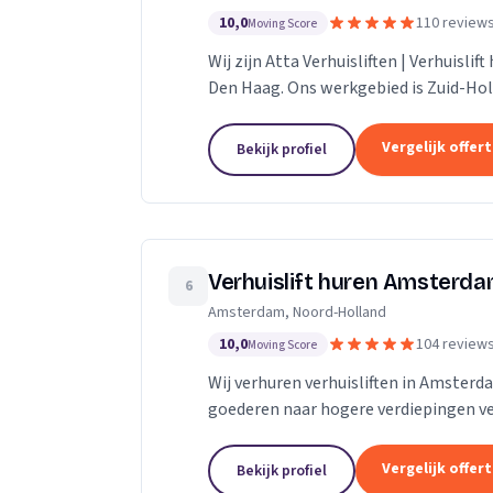
10,0
110 review
Moving Score
Wij zijn Atta Verhuisliften | Verhuislif
Den Haag. Ons werkgebied is Zuid-Hol
Vergelijk offer
Bekijk profiel
Verhuislift huren Amsterd
6
Amsterdam, Noord-Holland
10,0
104 review
Moving Score
Wij verhuren verhuisliften in Amsterd
goederen naar hogere verdiepingen ve
Vergelijk offer
Bekijk profiel