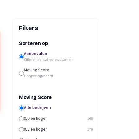
Filters
Sorteren op
Aanbevolen
Cijfer en aantal reviews samen
Moving Score
Hoogste cijfer eerst
Moving Score
Alle bedrijven
9,0 en hoger
168
8,5 en hoger
179