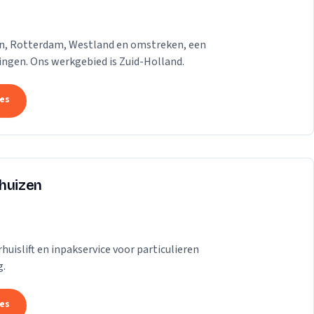
gen, Rotterdam, Westland en omstreken, een
dingen. Ons werkgebied is Zuid-Holland.
tes
rhuizen
uislift en inpakservice voor particulieren
g.
tes