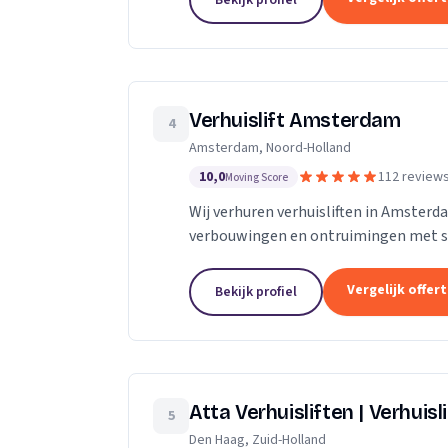
Bekijk profiel
Verhuislift Amsterdam
4
Amsterdam, Noord-Holland
10,0
112 review
Moving Score
Wij verhuren verhuisliften in Amsterd
verbouwingen en ontruimingen met sne
Vergelijk offer
Bekijk profiel
Atta Verhuisliften | Verhuisl
5
Den Haag, Zuid-Holland