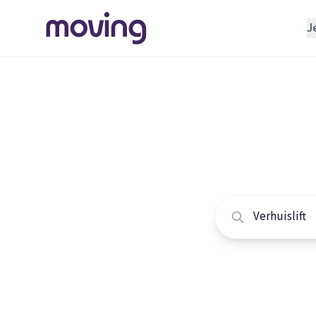
J
REGELEN
Verhuisbedrijf
Home
/
Nederland
/
Opslagruimte
Alle ver
INRICHTEN
Schoonmaakbedrijf
Vergelijk de beste v
Klusjesman
Loodgieter
Slotenmaker
TOOLS BIJ VERHUIZEN