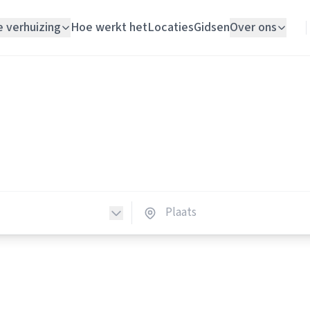
e verhuizing
Hoe werkt het
Locaties
Gidsen
Over ons
Verhuislift
Verhuisliften
Woningontruiming
huisliften in Nederland
Schildersbedrijf
erhuisliften in heel Nederland.
Vloerlegger
Elektricien