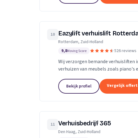
Eazylift verhuislift Rotter
10
Rotterdam, Zuid-Holland
9,8
526 reviews
Moving Score
Wij verzorgen bemande verhuisliften i
verhuizen van meubels zoals piano's e
Vergelijk offer
Bekijk profiel
Verhuisbedrijf 365
11
Den Haag, Zuid-Holland