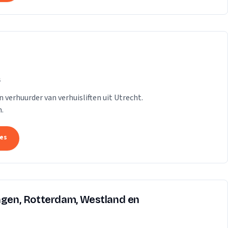
s
n verhuurder van verhuisliften uit Utrecht.
.
tes
ingen, Rotterdam, Westland en