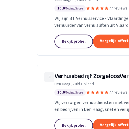
Vlaardingen, Zuid-Holland
10,0
77 reviews
Moving Score
Wij zijn BT Verhuisservice - Vlaardin
verhuurder van verhuisliften uit Vlaar
Vergelijk offer
Bekijk profiel
Verhuisbedrijf ZorgeloosVe
9
Den Haag, Zuid-Holland
10,0
77 reviews
Moving Score
Wij verzorgen verhuisdiensten met verh
en bedrijven in Den Haag, snel en veili
Vergelijk offer
Bekijk profiel