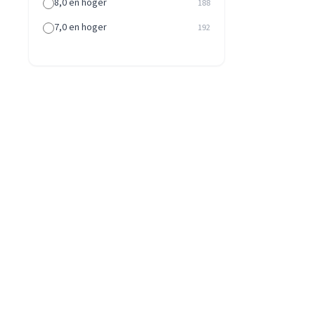
8,0 en hoger
188
7,0 en hoger
192