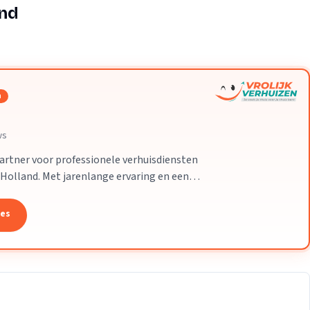
Verhuisvolume berekenen
and
enen
Energie vergelijken
n
ws
partner voor professionele verhuisdiensten
-Holland. Met jarenlange ervaring en een
 uw verhuizing soepel en zorgeloos
tes