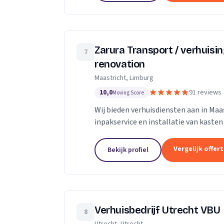
Zarura Transport / verhuisi
7
renovation
Maastricht, Limburg
10,0
91 reviews
Moving Score
Wij bieden verhuisdiensten aan in Maas
inpakservice en installatie van kasten
Vergelijk offer
Bekijk profiel
Verhuisbedrijf Utrecht VBU
8