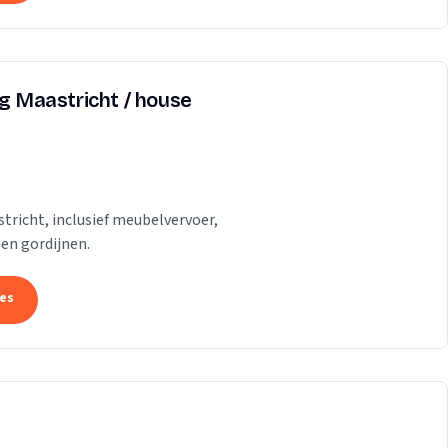
ng Maastricht / house
tricht, inclusief meubelvervoer,
 en gordijnen.
tes