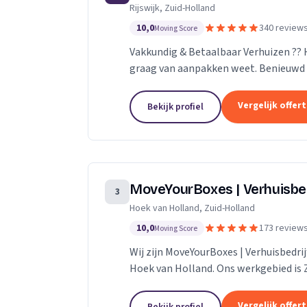
Rijswijk, Zuid-Holland
10,0
340 review
Moving Score
Vakkundig & Betaalbaar Verhuizen ??
graag van aanpakken weet. Benieuwd 
naar de mogelijkheden.
Vergelijk offer
Bekijk profiel
MoveYourBoxes | Verhuisbe
3
Hoek van Holland, Zuid-Holland
10,0
173 review
Moving Score
Wij zijn MoveYourBoxes | Verhuisbedrij
Hoek van Holland. Ons werkgebied is 
Vergelijk offer