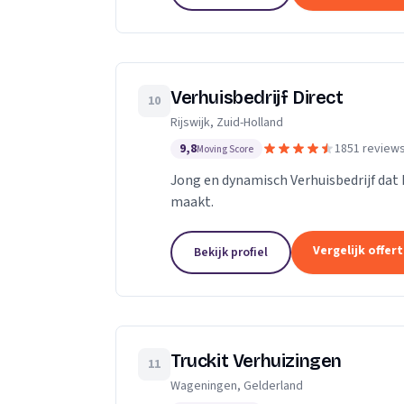
Verhuisbedrijf Direct
10
Rijswijk, Zuid-Holland
9,8
1851 review
Moving Score
Jong en dynamisch Verhuisbedrijf dat 
maakt.
Vergelijk offer
Bekijk profiel
Truckit Verhuizingen
11
Wageningen, Gelderland