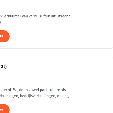
s
n verhuurder van verhuisliften uit Utrecht.
.
tes
CU)
s
Utrecht. Wij doen zowel particuliere als
erhuizingen, bedrijfsverhuizingen, opslag
.
tes