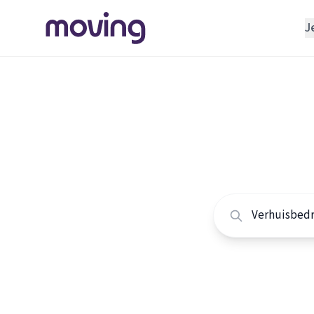
J
REGELEN
Verhuisbedrijf
Home
/
Nederland
/
Opslagruimte
Alle ver
INRICHTEN
Schoonmaakbedrijf
Vergelijk de beste 
Klusjesman
Loodgieter
Slotenmaker
TOOLS BIJ VERHUIZEN