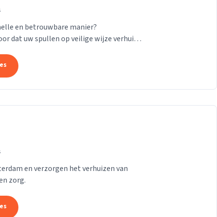
s
nelle en betrouwbare manier?
or dat uw spullen op veilige wijze verhuisd
24/7! Want of u...
tes
s
tterdam en verzorgen het verhuizen van
en zorg.
tes