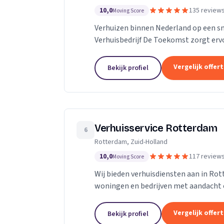
10,0
135 review
Moving Score
Verhuizen binnen Nederland op een s
Verhuisbedrijf De Toekomst zorgt ervo
worden naar de nieuwe locatie. En dat 
Vergelijk offer
Bekijk profiel
Verhuisservice Rotterdam
6
Rotterdam, Zuid-Holland
10,0
117 review
Moving Score
Wij bieden verhuisdiensten aan in Ro
woningen en bedrijven met aandacht 
Vergelijk offer
Bekijk profiel