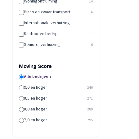
Woningontruiming
14
Piano en zwaar transport
6
Internationale verhuizing
11
Kantoor en bedrijf
11
Seniorenverhuizing
6
Moving Score
Alle bedrijven
9,0 en hoger
240
8,5 en hoger
271
8,0 en hoger
289
7,0 en hoger
295