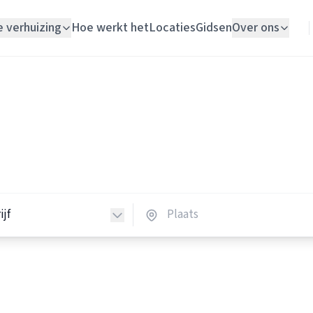
e verhuizing
Hoe werkt het
Locaties
Gidsen
Over ons
Verhuislift
Verhuisbedrijven
Woningontruiming
huisbedrijven in Nederland
Schildersbedrijf
verhuisbedrijven in heel Nederland.
Vloerlegger
Elektricien