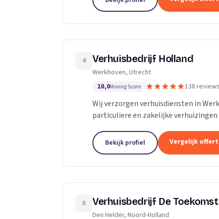
Bekijk profiel
Verhuisbedrijf Holland
4
Werkhoven, Utrecht
10,0
138 review
Moving Score
Wij verzorgen verhuisdiensten in We
particuliere en zakelijke verhuizingen
Vergelijk offer
Bekijk profiel
Verhuisbedrijf De Toekomst
5
Den Helder, Noord-Holland