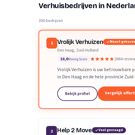
Verhuisplanner
Verhuisbedrijven in Nederl
Verhuisdozen berek
300 bedrijven
Vrolijk Verhuizen
Meest gekoze
1
Den Haag, Zuid-Holland
10,0
2664 revie
Moving Score
Vrolijk Verhuizen is uw betrouwbare 
in Den Haag en de hele provincie Zuid
toegewijd team zorgen wij ervoor dat
verloopt.
Vergelijk offer
Bekijk profiel
Help 2 Move
Veel gevraagd
2