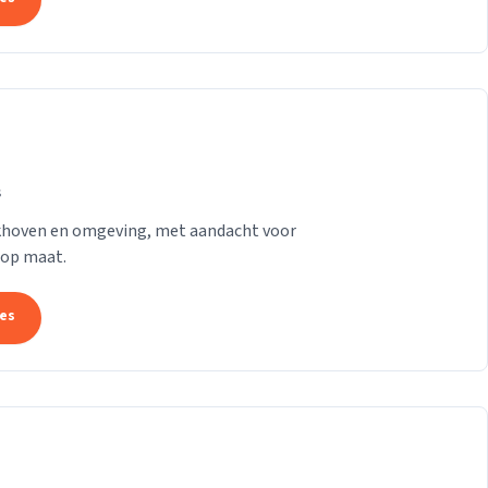
s
rkhoven en omgeving, met aandacht voor
 op maat.
tes