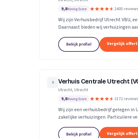
Utrecht, Utrecht
9,8
2405 review
Moving Score
Wij zijn Verhuisbedrijf Utrecht VBU, ee
Daarnaast bieden wij verhuizingen aan
Vergelijk offer
Bekijk profiel
Verhuis Centrale Utrecht (V
9
Utrecht, Utrecht
9,8
2172 review
Moving Score
Wij zijn een verhuisbedrijf gelegen in 
zakelijke verhuizingen. Particuliere v
van inboedel, de- en montageservice,..
Vergelijk offer
Bekijk profiel