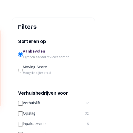
Filters
Sorteren op
Aanbevolen
Cijfer en aantal reviews samen
Moving Score
Hoogste cijfer eerst
Verhuisbedrijven voor
Verhuislift
12
Opslag
32
Inpakservice
5