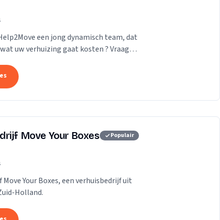
s
 Help2Move een jong dynamisch team, dat
wat uw verhuizing gaat kosten ? Vraag
tes
drijf Move Your Boxes
Populair
s
f Move Your Boxes, een verhuisbedrijf uit
Zuid-Holland.
tes