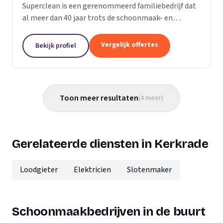
Superclean is een gerenommeerd familiebedrijf dat
al meer dan 40 jaar trots de schoonmaak- en
glazenwasindustrie bedient. Onder leiding van Petra
Alberts, die al 20 jaar aan het roer staat, hebben
Vergelijk offertes
Bekijk profiel
we...
Toon meer resultaten
(
4
meer
)
Gerelateerde diensten in Kerkrade
Loodgieter
Elektricien
Slotenmaker
Schoonmaakbedrijven in de buurt