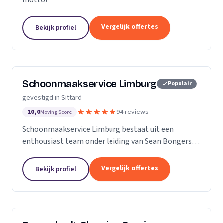
motto!
Vergelijk offertes
Bekijk profiel
Schoonmaakservice Limburg
Populair
gevestigd in Sittard
10,0
94 reviews
Moving Score
Schoonmaakservice Limburg bestaat uit een
enthousiast team onder leiding van Sean Bongers,
de eigenaar. Hij is vol passie dit bedrijf begonnen na
een aantal jaren in de schoonmaakbranche
Vergelijk offertes
Bekijk profiel
werkzaam te...