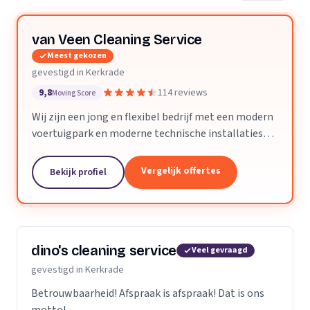
van Veen Cleaning Service
Meest gekozen
gevestigd in Kerkrade
9,8
114 reviews
Moving Score
Wij zijn een jong en flexibel bedrijf met een modern
voertuigpark en moderne technische installaties
t.b.v. de glasbewassing en schoonmaak. Wij werken
zowel voor Particulier als zakelijke klanten....
Vergelijk offertes
Bekijk profiel
dino's cleaning service
Veel gevraagd
gevestigd in Kerkrade
Betrouwbaarheid! Afspraak is afspraak! Dat is ons