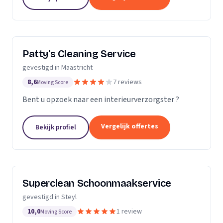
kwalitatief...
Patty's Cleaning Service
gevestigd in Maastricht
8,6
7 reviews
Moving Score
Bent u opzoek naar een interieurverzorgster ?
Vergelijk offertes
Bekijk profiel
Superclean Schoonmaakservice
gevestigd in Steyl
10,0
1 review
Moving Score