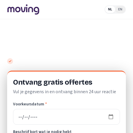
NL
EN
Home
/
Nederland
/
Limburg
/
Kerkrade
/
Schoonmaakbedrijf
Top 10 beste schoonmaakbedrijven in
Kerkrade
Gratis en vrijblijvend
Ontvang gratis offertes
Vul je gegevens in en ontvang binnen 24 uur reactie
Voorkeursdatum
*
Beschrijf kort wat je nodig hebt