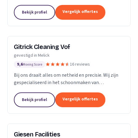
vakkundig personeel.
Vergelijk offertes
Bekijk profiel
Gitrick Cleaning Vof
gevestigd in Melick
9,6
16 reviews
Moving Score
Bij ons draait alles om netheid en precisie. Wij zijn
gespecialiseerd in het schoonmaken van
zonnepanelen voor zowel bedrijven als
particulieren. We begrijpen dat zonnepanelen na
Vergelijk offertes
Bekijk profiel
verloop van tijd of...
Giesen Facilities