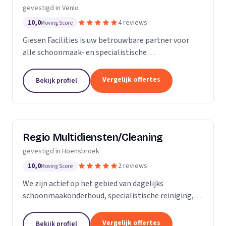
gevestigd in Venlo
10,0
4 reviews
Moving Score
Giesen Facilities is uw betrouwbare partner voor
alle schoonmaak- en specialistische
reinigingsdiensten. Wij onderscheiden ons door
onze expertise in glasbewassing, vloeronderhoud en
Vergelijk offertes
Bekijk profiel
gevelreiniging....
Regio Multidiensten/Cleaning
gevestigd in Hoensbroek
10,0
2 reviews
Moving Score
We zijn actief op het gebied van dagelijks
schoonmaakonderhoud, specialistische reiniging,
glasbewassing en vloeronderhoud Wij hebben ruime
ervaring in het aanbieden van veelzijdige en
Vergelijk offertes
Bekijk profiel