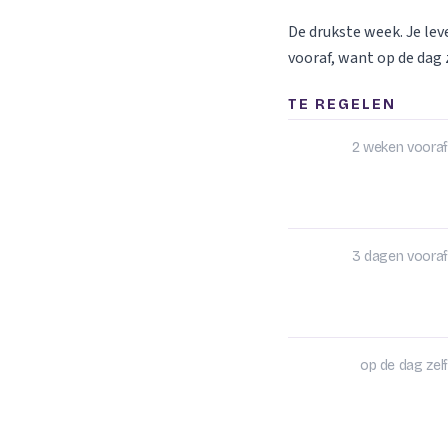
De drukste week. Je le
vooraf, want op de dag z
TE REGELEN
2 weken vooraf
3 dagen vooraf
op de dag zelf