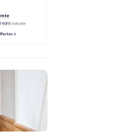
imte
0 euro
indicatie
ffertes
een nieuw tabblad)