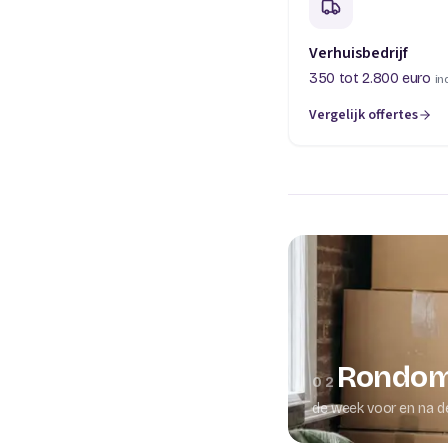
Verhuisbedrijf
350 tot 2.800 euro
in
Vergelijk offertes
(opent in een nieuw t
Rondom
02
de week voor en na d