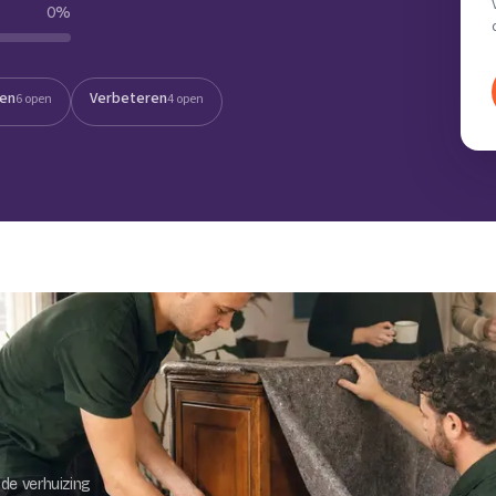
0
%
Verhuisvolume berekenen
enen
Energie vergelijken
ten
Verbeteren
6 open
4 open
de verhuizing