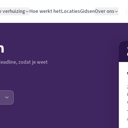
e verhuizing
Hoe werkt het
Locaties
Gidsen
Over ons
Verhuislift
n
Woningontruiming
 deadline, zodat je weet
Schildersbedrijf
Vloerlegger
Elektricien