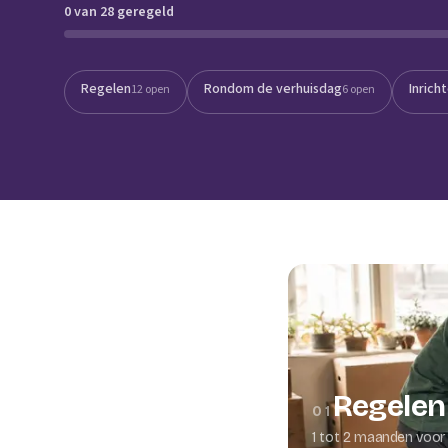
0 van 28 geregeld
Verhuisplanner
Verhuisdozen berek
Regelen
Rondom de verhuisdag
Inrich
12 open
6 open
Regelen
01
1 tot 2 maanden voor 