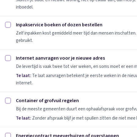
inboedel.
Inpakservice boeken of dozen bestellen
Inpakservice boeken of dozen bestellen afvinken
Zelf inpakken kost gemiddeld meer tijd dan mensen inschatten.
gebruikt.
Internet aanvragen voor je nieuwe adres
Internet aanvragen voor je nieuwe adres afvinken
De levertijd is vaak twee tot vier weken, en soms moet er een
Te laat:
Te laat aanvragen betekent je eerste weken in de nie
internet.
Container of grofvuil regelen
Container of grofvuil regelen afvinken
Bij de meeste gemeenten duurt een ophaalafspraak voor grofvui
Te laat:
Zonder afspraak blijf je met spullen zitten die niet mee
Energiecontract meeverhuizen of overstappen