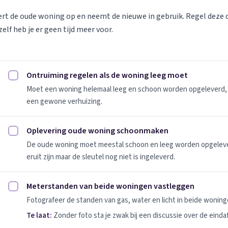
vert de oude woning op en neemt de nieuwe in gebruik. Regel deze
elf heb je er geen tijd meer voor.
Ontruiming regelen als de woning leeg moet
Ontruiming regelen als de woning leeg moet afvinken
Moet een woning helemaal leeg en schoon worden opgeleverd, 
een gewone verhuizing.
Oplevering oude woning schoonmaken
Oplevering oude woning schoonmaken afvinken
De oude woning moet meestal schoon en leeg worden opgeleverd
eruit zijn maar de sleutel nog niet is ingeleverd.
Meterstanden van beide woningen vastleggen
Meterstanden van beide woningen vastleggen afvinken
Fotografeer de standen van gas, water en licht in beide woninge
Te laat:
Zonder foto sta je zwak bij een discussie over de einda