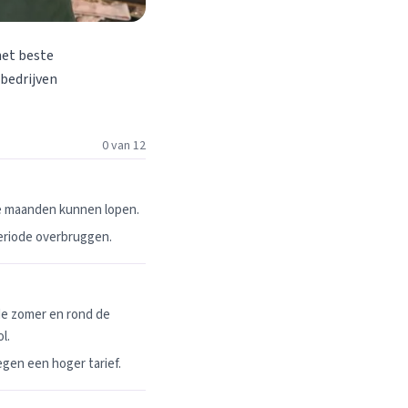
het beste
 bedrijven
0 van 12
ie maanden kunnen lopen.
periode overbruggen.
de zomer en rond de
l.
egen een hoger tarief.