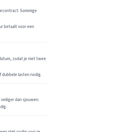
uurcontract. Sommige
r betaalt voor een
datum, zodat je niet twee
 of dubbele lasten nodig.
n veiliger dan sjouwen.
dig.
een plek nodig voor je