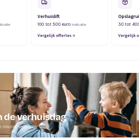
Verhuislift
Opslagru
100 tot 500 euro
30 tot 40
dicatie
indicatie
Vergelijk offertes
Vergelijk o
abblad)
(opent in een nieuw tabblad)
(opent in 
 de verhuisdag
e sleuteloverdracht