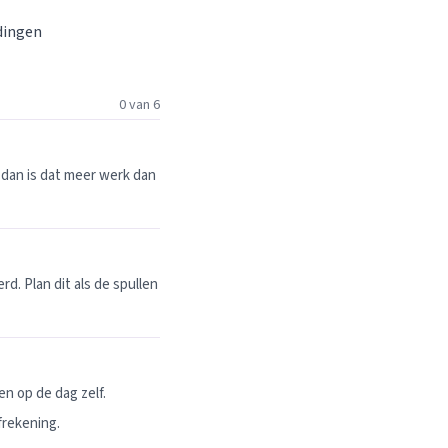
 dingen
0 van 6
dan is dat meer werk dan
. Plan dit als de spullen
n op de dag zelf.
frekening.