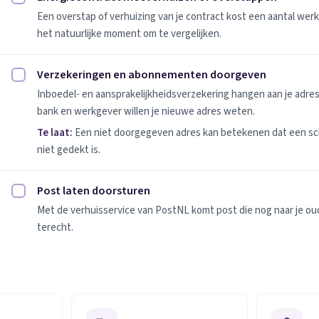
Energiecontract meeverhuizen of overstappen afvinken
Een overstap of verhuizing van je contract kost een aantal werk
het natuurlijke moment om te vergelijken.
Verzekeringen en abonnementen doorgeven
Verzekeringen en abonnementen doorgeven afvinken
Inboedel- en aansprakelijkheidsverzekering hangen aan je adres
bank en werkgever willen je nieuwe adres weten.
Te laat:
Een niet doorgegeven adres kan betekenen dat een sc
niet gedekt is.
Post laten doorsturen
Post laten doorsturen afvinken
Met de verhuisservice van PostNL komt post die nog naar je oude
terecht.