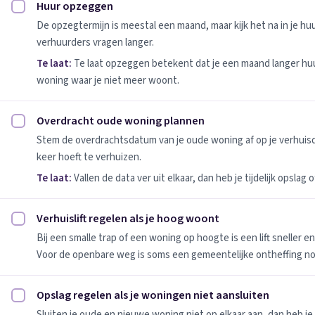
Huur opzeggen
Huur opzeggen afvinken
De opzegtermijn is meestal een maand, maar kijk het na in je h
verhuurders vragen langer.
Te laat:
Te laat opzeggen betekent dat je een maand langer huu
woning waar je niet meer woont.
Overdracht oude woning plannen
Overdracht oude woning plannen afvinken
Stem de overdrachtsdatum van je oude woning af op je verhuis
keer hoeft te verhuizen.
Te laat:
Vallen de data ver uit elkaar, dan heb je tijdelijk opslag
Verhuislift regelen als je hoog woont
Verhuislift regelen als je hoog woont afvinken
Bij een smalle trap of een woning op hoogte is een lift sneller e
Voor de openbare weg is soms een gemeentelijke ontheffing no
Opslag regelen als je woningen niet aansluiten
Opslag regelen als je woningen niet aansluiten afvinken
Sluiten je oude en nieuwe woning niet op elkaar aan, dan heb je 