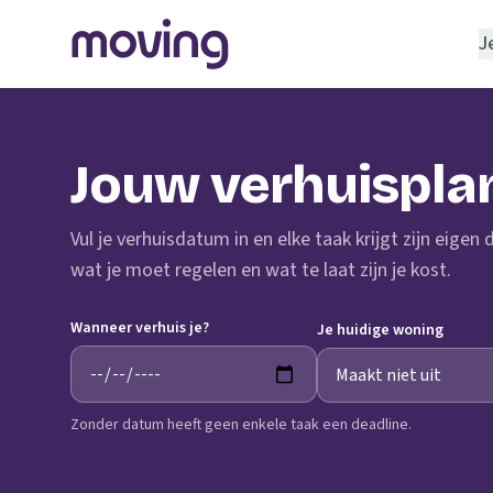
J
REGELEN
Verhuisbedrijf
Jouw verhuispla
Opslagruimte
INRICHTEN
Vul je verhuisdatum in en elke taak krijgt zijn eigen
Schoonmaakbedrijf
wat je moet regelen en wat te laat zijn je kost.
Klusjesman
Wanneer verhuis je?
Loodgieter
Je huidige woning
Slotenmaker
Zonder datum heeft geen enkele taak een deadline.
TOOLS BIJ VERHUIZEN