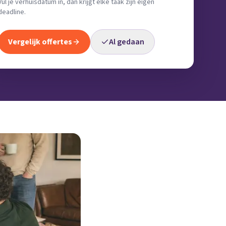
Vul je verhuisdatum in, dan krijgt elke taak zijn eigen
deadline.
Vergelijk offertes
Al gedaan