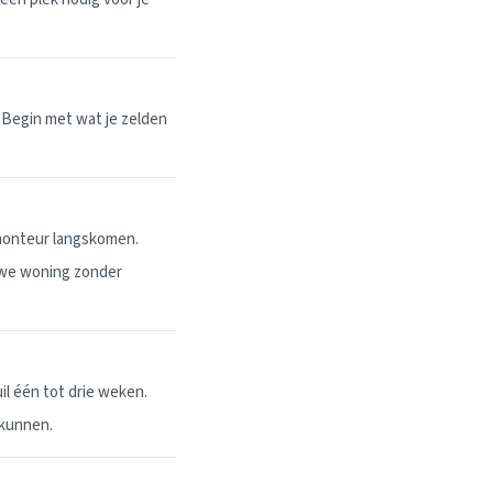
 Begin met wat je zelden
 monteur langskomen.
uwe woning zonder
l één tot drie weken.
 kunnen.